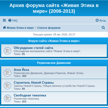
Архив форума сайта «Живая Этика в
мире» (2006-2013)
FAQ
Вход
П
Живая Этика в мире
Список форумов
о
Текущее время: 09 авг 2026, 00:37
и
Форум сайта «Живая Этика в мире»
с
Обсуждение статей сайта
к
Обсуждение материалов сайта "Живая Этика в мире".
Темы:
65
Рериховское Движение
Агни Йога
Рериховское Движение, Держава Рерихов, Живая Этика.
Темы:
369
Строитель Новой Страны
Законы Новой Страны, Общественное устройство Новой Страны.
Темы:
89
Свободная тематика
Различная тематика.
Темы:
263