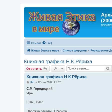
Арх
(200
ВОЗМО
Ссылки
FAQ
Живая Этика в мире
Список форумов
Рериховское Д
Книжная графика Н.К.Рёриха
П
Ответить
Книжная графика Н.К.Рёриха
С
Кэт
»
12 сен 2007, 21:57
о
о
С.М.Городецкий
б
Ярь
щ
е
н
СПб., 1907.
и
е
Обложка работы Н.Рёриха.