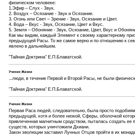
физическом человеке:
1.Эфир – Слух - Звук.
2. Воздух – Осязание - Звук и Осязание.
3. Огонь или Свет – Зрение - Звук, Осязание и Цвет.
4. Вода – Вкус - Звук, Осязание, Цвет и Вкус.
5. Земля – Обоняние - Звук, Осязание, Цвет, Вкус и Обонян
Как мы видим, каждый Элемент к своему характерному приз
предыдущей Расы. То же самое верно и по отношению к сем
явлено в дальнейшем.
"Тайная Доктрина" Е.П.Блаватской.
Учение Жизни
...люди, в течение Первой и Второй Расы, не были физиче
"Тайная Доктрина" Е.П.Блаватской.
Учение Жизни
Первая Раса людей, следовательно, была просто подобия
предыдущей, хотя и более низкой, Сферы, оболочкой котор
привлеченная магнитным сродством, пыталась создать ее 
существ, которых уничтожили Дхиани.
Закон эволюции заставил Лунных Отцов пройти в их монади