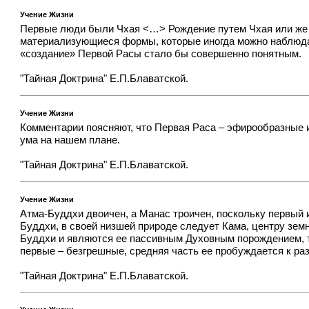
Учение Жизни
Первые люди были Чхая <…> Рождение путем Чхая или же п
материализующиеся формы, которые иногда можно наблюдат
«создание» Первой Расы стало бы совершенно понятным.
"Тайная Доктрина" Е.П.Блаватской.
Учение Жизни
Комментарии поясняют, что Первая Раса – эфирообразные
ума на нашем плане.
"Тайная Доктрина" Е.П.Блаватской.
Учение Жизни
Атма-Буддхи двоичен, а Манас троичен, поскольку первый им
Буддхи, в своей низшей природе следует Кама, центру зем
Буддхи и являются ее пассивным Духовным порождением, т
первые – безгрешные, средняя часть ее пробуждается к ра
"Тайная Доктрина" Е.П.Блаватской.