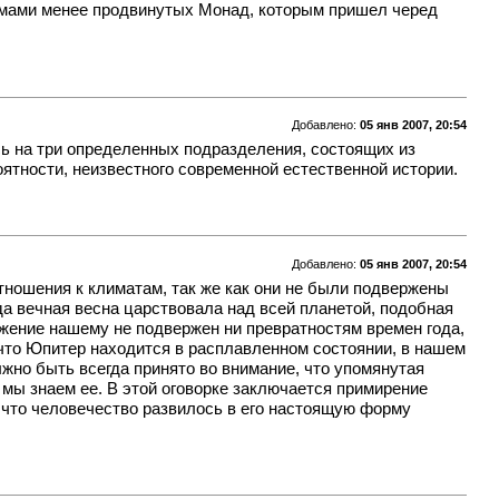
амами менее продвинутых Монад, которым пришел черед
Добавлено:
05 янв 2007, 20:54
сь на три определенных подразделения, состоящих из
ятности, неизвестного современной естественной истории.
Добавлено:
05 янв 2007, 20:54
тношения к климатам, так же как они не были подвержены
да вечная весна царствовала над всей планетой, подобная
жение нашему не подвержен ни превратностям времен года,
 что Юпитер находится в расплавленном состоянии, в нашем
жно быть всегда принято во внимание, что упомянутая
 мы знаем ее. В этой оговорке заключается примирение
 что человечество развилось в его настоящую форму