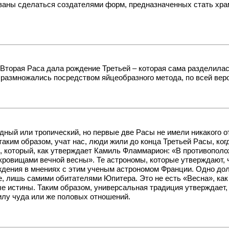
званы сделаться создателями форм, предназначенных стать хр
 Вторая Раса дала рождение Третьей – которая сама разделила
азмножались посредством яйцеобразного метода, по всей веро
дный или тропический, но первые две Расы не имели никакого о
аким образом, учат нас, люди жили до конца Третьей Расы, ког
, который, как утверждает Камиль Фламмарион: «В противополо
кровищами вечной весны». Те астрономы, которые утверждают,
дения в мнениях с этим ученым астрономом Франции. Одно дол
е, лишь самими обитателями Юпитера. Это не есть «Весна», как
 истины. Таким образом, универсальная традиция утверждает,
силу чуда или же половых отношений.