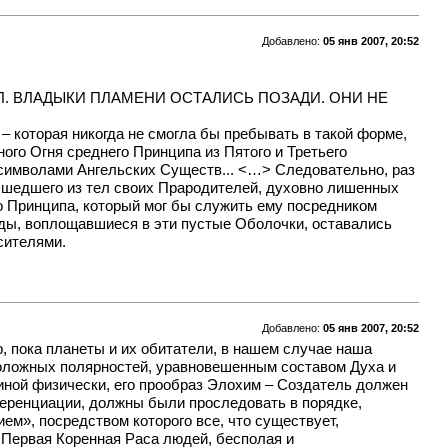
Добавлено:
05 янв 2007, 20:52
ЕЛ. ВЛАДЫКИ ПЛАМЕНИ ОСТАЛИСЬ ПОЗАДИ. ОНИ НЕ
– которая никогда не смогла бы пребывать в такой форме,
ого Огня среднего Принципа из Пятого и Третьего
 символами Ангельских Существ... <…> Следовательно, раз
исшедшего из тел своих Прародителей, духовно лишенных
о Принципа, который мог бы служить ему посредником
ды, воплощавшиеся в эти пустые Оболочки, оставались
сителями.
Добавлено:
05 янв 2007, 20:52
, пока планеты и их обитатели, в нашем случае наша
оположных полярностей, уравновешенным составом Духа и
щиной физически, его прообраз Элохим – Создатель должен
фференциации, должны были проследовать в порядке,
м», посредством которого все, что существует,
у Первая Коренная Раса людей, бесполая и