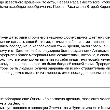
 известного времени»; то есть, Первая Раса вместо того, чтоб
было всеобщее преображение. Первая Раса стала Второй Коренно
лжен дать: один строит его внешнюю форму; другой дает ему св
могли сделать людей такими, какими они были сами – совершенн
чем последние, с человеческой точки зрения, были совершенны
емному и от Земли», не было суждено быть созданными Ангелами
 оформлен более материальными создателями, которые, в свою 
ону, чистые Боги могли выявить из себя лишь тени людей, нем
Потому первое человечество было бледной копией своих Прарод
 чтобы быть людьми, будучи одаренными всеми отрицательными
енное должно вырасти из тленного, имея последнее своим нос
не обладала еще Огнем, ибо согласно древним, эволюция челове
е этой Земли.
ть установлен в эволюции Элементов и Чувств; или же в Косм