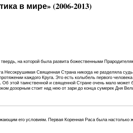
ка в мире» (2006-2013)
 твердь, на которой была развита божественными Прародителя
эта Несокрушимая Священная Страна никогда не разделяла судь
протяжении каждого Круга. Это есть колыбель первого человека
. Об этой таинственной и священной Стране очень мало может б
ком дозорным стоит над нею от зари до конца сумерек Дня Вел
ужающим его условиям. Первая Коренная Раса была настолько 