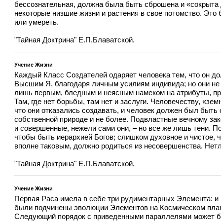
бессознательная, должна была быть сброшена и «сокрыта до
некоторые низшие жизни и растения в свое потомство. Это 
или умереть.
"Тайная Доктрина" Е.П.Блаватской.
Учение Жизни
Каждый Класс Создателей одаряет человека тем, что он до
Высшим Я, благодаря личным усилиям индивида; но они не 
лишь первым, бледным и неясным намеком на атрибуты, при
Там, где нет борьбы, там нет и заслуги. Человечеству, «з
что они отказались создавать, и человек должен был быть
собственной природе и не более. Подвластные вечному зак
и совершенные, нежели сами они, – но все же лишь тени. 
чтобы быть иерархией Богов; слишком духовное и чистое,
вполне таковым, должно родиться из несовершенства. Нетл
"Тайная Доктрина" Е.П.Блаватской.
Учение Жизни
Первая Раса имела в себе три рудиментарных Элемента: и 
были подчинены эволюции Элементов на Космическом план
Следующий порядок с приведенными параллелями может бы