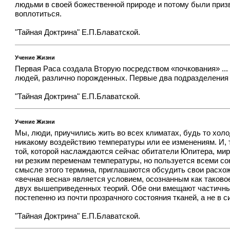
людьми в своей божественной природе и потому были при
воплотиться.
"Тайная Доктрина" Е.П.Блаватской.
Учение Жизни
Первая Раса создала Вторую посредством «почкования» ...
людей, различно порожденных. Первые два подразделения р
"Тайная Доктрина" Е.П.Блаватской.
Учение Жизни
Мы, люди, приучились жить во всех климатах, будь то холо
никакому воздействию температуры или ее изменениям. И, т
той, которой наслаждаются сейчас обитатели Юпитера, мир
ни резким переменам температуры, но пользуется всеми со
смысле этого термина, приглашаются обсудить свои расхож
«вечная весна» является условием, осознанным как таково
двух вышеприведенных теорий. Обе они вмещают частичные
постепенно из почти прозрачного состояния тканей, а не в 
"Тайная Доктрина" Е.П.Блаватской.