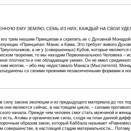
АЧЕННУЮ ЕМУ ЗЕМЛЮ; СЕМЬ ИЗ НИХ, КАЖДЫЙ НА СВОИ УД
к его трем низшим Принципам и скрепить их с Духовной Монадой 
вязующих «Принципа»: Манас и Кама. Это требует живого Духовн
Треугольников, а не у (совершенных) Кубов, которые являются
ческом творении, то мы находим Первоначального Человека – 
нное плотности и «не обладающее умом». Он не имел срединног
им мозгом, – ибо ему недоставало Манаса (Мыслителя). Мона
 разъединены со своими прежними незаконченными формами и но
 силу закона эволюции и из предыдущего материала до тех пор
чем они являются сейчас, в настоящем цикле, – силами против
нского начала. Прежде чем человек смог стать мужчиной и жен
То есть, Атомы и органические силы, сходя на план данной ди
орочным образом закон, который Каббала называет «Равновесие
ом совершенстве, в настоящей стадии материальности... Потом