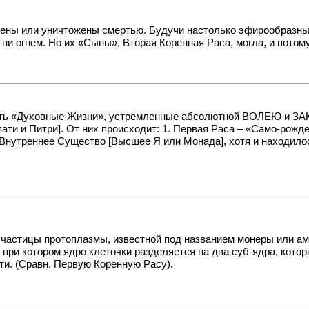
дены или уничтожены смертью. Будучи настолько эфирообразны
 ни огнем. Но их «Сыны», Вторая Коренная Раса, могла, и потом
ь «Духовные Жизни», устремленные абсолютной ВОЛЕЮ и ЗАК
и и Питри]. От них происходит: 1. Первая Раса – «Само-рожде
 Внутреннее Существо [Высшее Я или Монада], хотя и находилос
й частицы протоплазмы, известной под названием монеры или а
, при котором ядро клеточки разделяется на два суб-ядра, кото
ти. (Сравн. Первую Коренную Расу).