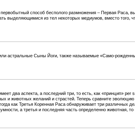
ервобытный способ бесполого размножения – Первая Раса, выде
ь выделяющимися из тел некоторых медиумов, вместо того, чт
 или астральные Сыны Йоги, также называемые «Само-рожденн
еет два аспекта, а последний три, то есть, как «принцип» per 
ных и животных желаний и страстей. Теперь сравните эволюцию 
огда как Третья Коренная Раса обнаруживает три различных де
зумности, а третья и последняя часть определенно животная, т