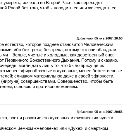
ы умереть, исчезла во Второй Расе, как переходят
й Расой без того, чтобы породить ее или же создать ее,
Добавлено:
05 янв 2007, 20:53
ое естество, которое позднее становится Человеческим
ыми, ибо без греха; без греха, потому что они обладали
ми – белые, чистые и холодные, как девственный снег.
 от Первичного Божественного Дыхания. Потому и сказано,
очередь, могли дать лишь то, что было присуще их
ного менее эфирообразные и духовные, менее божественные
ителей; слишком материальное даже в своей эфирности,
 (ниргуна) совершенствами. Совершенство, чтобы быть
ителем, основою и противоположением.
Добавлено:
05 янв 2007, 20:53
ка, рост и развитие его духовных и физических чувств
ическом Земном «Человеке» или «Духе», и смертном