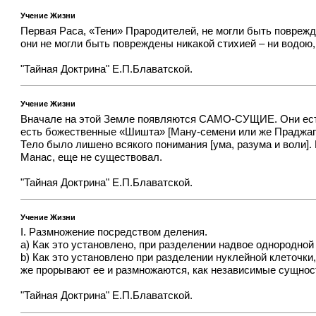
Учение Жизни
Первая Раса, «Тени» Прародителей, не могли быть повреж
они не могли быть повреждены никакой стихией – ни водою,
"Тайная Доктрина" Е.П.Блаватской.
Учение Жизни
Вначале на этой Земле появляются САМО-СУЩИЕ. Они ест
есть божественные «Шишта» [Ману-семени или же Праджапат
Тело было лишено всякого понимания [ума, разума и воли].
Манас, еще не существовал.
"Тайная Доктрина" Е.П.Блаватской.
Учение Жизни
I. Размножение посредством деления.
a) Как это установлено, при разделении надвое однородно
b) Как это установлено при разделении нуклейной клеточки
же прорывают ее и размножаются, как независимые сущнос
"Тайная Доктрина" Е.П.Блаватской.