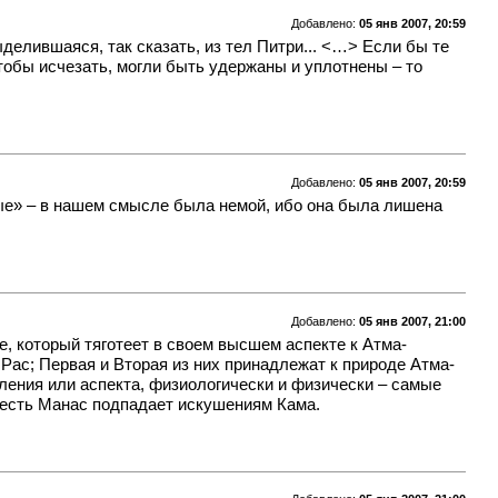
Добавлено:
05 янв 2007, 20:59
лившаяся, так сказать, из тел Питри... <…> Если бы те
обы исчезать, могли быть удержаны и уплотнены – то
Добавлено:
05 янв 2007, 20:59
ые» – в нашем смысле была немой, ибо она была лишена
Добавлено:
05 янв 2007, 21:00
se, который тяготеет в своем высшем аспекте к Атма-
Рас; Первая и Вторая из них принадлежат к природе Атма-
ления или аспекта, физиологически и физически – самые
о есть Манас подпадает искушениям Кама.