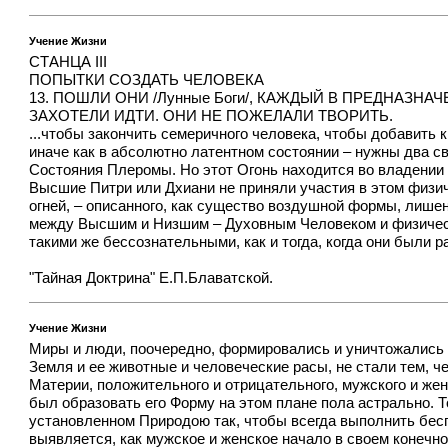
Учение Жизни
СТАНЦА III
ПОПЫТКИ СОЗДАТЬ ЧЕЛОВЕКА
13. ПОШЛИ ОНИ /Лунные Боги/, КАЖДЫЙ В ПРЕДНАЗН
ЗАХОТЕЛИ ИДТИ. ОНИ НЕ ПОЖЕЛАЛИ ТВОРИТЬ.
...чтобы закончить семеричного человека, чтобы добавить 
иначе как в абсолютно латентном состоянии – нужны два с
Состояния Плеромы. Но этот Огонь находится во владении 
Высшие Питри или Дхиани не приняли участия в этом физи
огней, – описанного, как существо воздушной формы, лише
между Высшим и Низшим – Духовным Человеком и физическ
такими же бессознательными, как и тогда, когда они были
"Тайная Доктрина" Е.П.Блаватской.
Учение Жизни
Миры и люди, поочередно, формировались и уничтожались в
Земля и ее животные и человеческие расы, не стали тем, 
Материи, положительного и отрицательного, мужского и же
был образовать его Форму на этом плане пола астрально. 
установленном Природою так, чтобы всегда выполнить бесп
выявляется, как мужское и женское начало в своем конечн