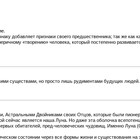
ие.
наку добавляет признаки своего предшественника; так же как 
еричному «творению» человека, который постепенно развивается
скими существами, но просто лишь рудиментами будущих людей..
ми, Астральными Двойниками своих Отцов, которые были пион
ой сейчас является наша Луна. Но даже эта оболочка всепотенц
первых обитателей, пред-человеческих чудовищ. Именно Луна 
ческом состоянии через все формы жизни и существования на э