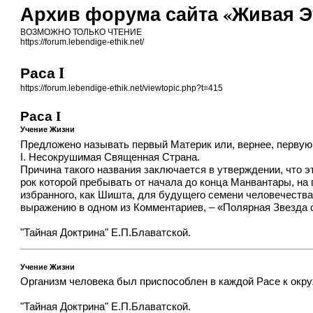
Архив форума сайта «Живая Эти
ВОЗМОЖНО ТОЛЬКО ЧТЕНИЕ
https://forum.lebendige-ethik.net/
Раса I
https://forum.lebendige-ethik.net/viewtopic.php?t=415
Раса I
Учение Жизни
Предложено называть первый Материк или, вернее, первую
I. Несокрушимая Священная Страна.
Причина такого названия заключается в утверждении, что 
рок которой пребывать от начала до конца Манвантары, на 
избранного, как Шишта, для будущего семени человечества
выражению в одном из Комментариев, – «Полярная Звезда о
"Тайная Доктрина" Е.П.Блаватской.
Учение Жизни
Организм человека был приспособлен в каждой Расе к окр
"Тайная Доктрина" Е.П.Блаватской.