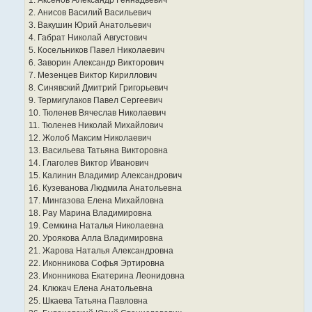
1. Аксенов Александр Геннадьевич
2. Анисов Василий Васильевич
3. Вакушин Юрий Анатольевич
4. Габрат Николай Августович
5. Косельников Павел Николаевич
6. Заворин Александр Викторович
7. Мезенцев Виктор Кириллович
8. Синявский Дмитрий Григорьевич
9. Термигулаков Павел Сергеевич
10. Тюленев Вячеслав Николаевич
11. Тюленев Николай Михайлович
12. Жолоб Максим Николаевич
13. Васильева Татьяна Викторовна
14. Глаголев Виктор Иванович
15. Калинин Владимир Александрович
16. Кузеванова Людмила Анатольевна
17. Мингазова Елена Михайловна
18. Рау Марина Владимировна
19. Семкина Наталья Николаевна
20. Уроякова Алла Владимировна
21. Жарова Наталья Александровна
22. Иконникова Софья Эртировна
23. Иконникова Екатерина Леонидовна
24. Клюкач Елена Анатольевна
25. Шкаева Татьяна Павловна