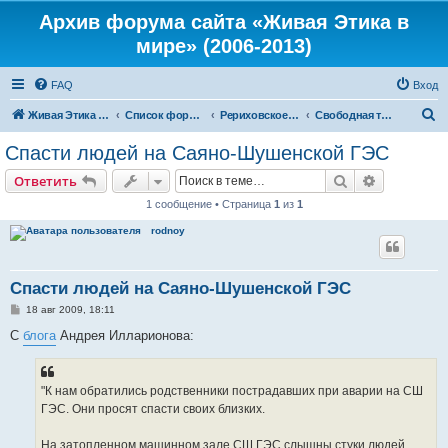
Архив форума сайта «Живая Этика в
мире» (2006-2013)
FAQ
Вход
П
Живая Этика в мире
Список форумов
Рериховское Движение
Свободная тематика
о
Спасти людей на Саяно-Шушенской ГЭС
и
Поиск
Расширен
Ответить
с
1 сообщение • Страница
1
из
1
к
rodnoy
Спасти людей на Саяно-Шушенской ГЭС
С
18 авг 2009, 18:11
о
о
С
блога
Андрея Илларионова:
б
щ
е
н
"К нам обратились родственники пострадавших при аварии на СШ
и
е
ГЭС. Они просят спасти своих близких.
На затопленном машинном зале СШ ГЭС слышны стуки людей.