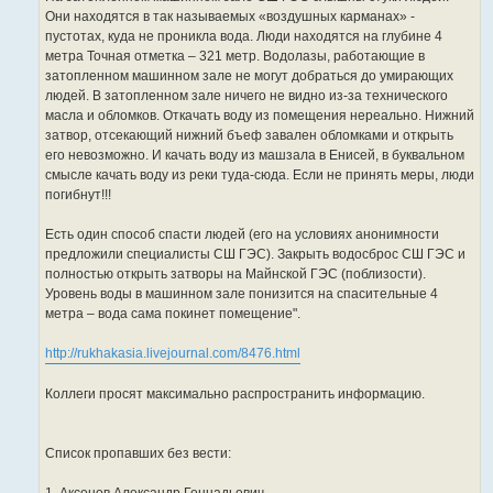
Они находятся в так называемых «воздушных карманах» -
пустотах, куда не проникла вода. Люди находятся на глубине 4
метра Точная отметка – 321 метр. Водолазы, работающие в
затопленном машинном зале не могут добраться до умирающих
людей. В затопленном зале ничего не видно из-за технического
масла и обломков. Откачать воду из помещения нереально. Нижний
затвор, отсекающий нижний бъеф завален обломками и открыть
его невозможно. И качать воду из машзала в Енисей, в буквальном
смысле качать воду из реки туда-сюда. Если не принять меры, люди
погибнут!!!
Есть один способ спасти людей (его на условиях анонимности
предложили специалисты СШ ГЭС). Закрыть водосброс СШ ГЭС и
полностью открыть затворы на Майнской ГЭС (поблизости).
Уровень воды в машинном зале понизится на спасительные 4
метра – вода сама покинет помещение".
http://rukhakasia.livejournal.com/8476.html
Коллеги просят максимально распространить информацию.
Список пропавших без вести: