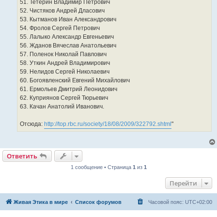
51. Тетерин Владимир Петрович
52. Чистяков Андрей Дласович
53. Кытманов Иван Александрович
54. Фролов Сергей Петрович
55. Лалыко Александр Евгеньевич
56. Жданов Вячеслав Анатольевич
57. Поленок Николай Павлович
58. Уткин Андрей Владимирович
59. Нелидов Сергей Николаевич
60. Богоявленский Евгений Михайлович
61. Ермольев Дмитрий Леонидович
62. Куприянов Сергей Тюрьевич
63. Качан Анатолий Иванович.
Отсюда:
http://top.rbc.ru/society/18/08/2009/322792.shtml
"
Ответить
1 сообщение • Страница
1
из
1
Перейти
Живая Этика в мире
Список форумов
Часовой пояс:
UTC+02:00