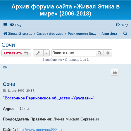
Архив форума сайта «Живая Этика в
мире» (2006-2013)
FAQ
Вход
П
Живая Этика в мире
Список форумов
Рериховское Движение
Агни Йога
о
Сочи
и
Поиск
Расширен
Ответить
с
1 сообщение • Страница
1
из
1
к
OK
Сочи
С
11 апр 2009, 20:34
о
о
"Восточное Рериховское общество «Урусвати»"
б
щ
е
Адрес:
г. Сочи
н
и
е
Председатель Правления:
Лунёв Михаил Сергеевич
Сайт 1:
http://www.agniyoga888.ru