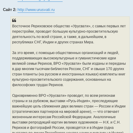
Сайт 2:
http://www.urusvati.ru
Восточное Рериховское общество «Урусвати», с самых первых лет
перестройки, проводит большую культурно-просветительскую
деятельность по всей стране, а также, в дальнейшем, в
республиках СНГ, Индии и других странах Мира.
За это время, с помощью общественных организаций и людей,
поддерживающих высококультурные и гуманистические идеи
великой семьи Рерихов, ВРО «Урусвати» были изданы и переданы
в дар многим тысячам библиотек России, СНГ и свыше 170 других
стран планеты (на русском и иностранных языках) комплекты книг
культурно-просветительского содержания, основанных на
философских трудах Рерихов.
Одновременно ВРО «Урусвати» проводит, по всем регионам
страны и за рубежом, выставки «Русь-Индия», преследующие
важнейшую цель сближения двух великих стран — России и Индии
(стратегических партнеров на мировой арене), — что отвечает
жизненным интересам Российской Федерации. Аналогичные
выставки репродукций картин великих художников — Н.К. и С.Н.
Рерихов и фотографий России, проводятся и в Индии (одна