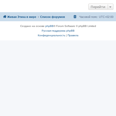
Перейти
Живая Этика в мире
Список форумов
Часовой пояс:
UTC+02:00
Создано на основе
phpBB
® Forum Software © phpBB Limited
Русская поддержка phpBB
Конфиденциальность
|
Правила