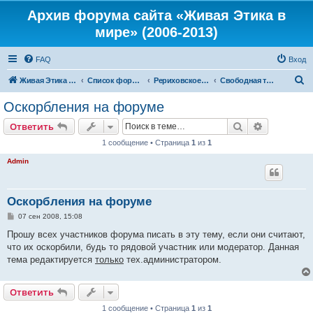
Архив форума сайта «Живая Этика в
мире» (2006-2013)
FAQ
Вход
П
Живая Этика в мире
Список форумов
Рериховское Движение
Свободная тематика
о
Оскорбления на форуме
и
Поиск
Расширен
Ответить
с
1 сообщение • Страница
1
из
1
к
Admin
Оскорбления на форуме
С
07 сен 2008, 15:08
о
о
Прошу всех участников форума писать в эту тему, если они считают,
б
что их оскорбили, будь то рядовой участник или модератор. Данная
щ
е
тема редактируется
только
тех.администратором.
н
и
е
Ответить
1 сообщение • Страница
1
из
1