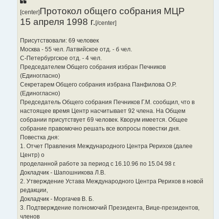
щ
е
Протокол общего собрания МЦР
[center]
н
15 апреля 1998 г.
и
[/center]
е
Присутствовали: 69 человек
Москва - 55 чел. Латвийское отд. - б чел.
С-Петербургское отд. - 4 чел.
Председателем Общего собрания избран Печников
(Единогласно)
Секретарем Общего собрания избрана Панфилова О.Р.
(Единогласно)
Председатель Общего собрания Печников Г.М. сообщил, что в
настоящее время Центр насчитывает 92 члена. На Общем
собрании присутствует 69 человек. Кворум имеется. Общее
собрание правомочно решать все вопросы повестки дня.
Повестка дня:
1. Отчет Правления Международного Центра Рерихов (далее
Центр) о
проделанной работе за период с 16.10.96 по 15.04.98 г.
Докладчик - Шапошникова Л.В.
2. Утверждение Устава Международного Центра Рерихов в новой
редакции,
Докладчик - Моргачев В. Б.
3. Подтверждение полномочий Президента, Вице-президентов,
членов