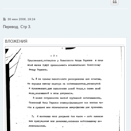
С
30 июн 2008, 19:24
о
о
Перевод. Стр 3.
б
щ
е
н
ВЛОЖЕНИЯ
и
е