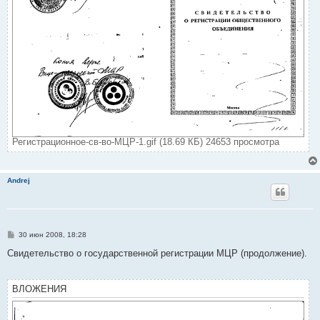
Регистрационное-св-во-МЦР-1.gif (18.69 КБ) 24653 просмотра
Andrej
С
30 июн 2008, 18:28
о
о
Свидетельство о государственной регистрации МЦР (продолжение).
б
щ
е
н
ВЛОЖЕНИЯ
и
е