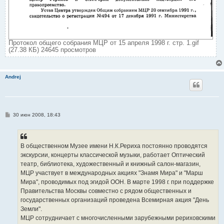
Протокол общего собрания МЦР от 15 апреля 1998 г. стр. 1.gif
(27.38 КБ) 24645 просмотров
Andrej
С
30 июн 2008, 18:43
о
о
б
щ
е
В общественном Музее имени Н.К.Рериха постоянно проводятся
н
экскурсии, концерты классической музыки, работает Оптический
и
е
театр, библиотека, художественный и книжный салон-магазин,
МЦР участвует в международных акциях "Знамя Мира" и "Марш
Мира", проводимых под эгидой ООН. В марте 1998 г. при поддержке
Правительства Москвы совместно с рядом общественных и
государственных организаций проведена Всемирная акция "День
Земли".
МЦР сотрудничает с многочисленными зарубежными рериховскими