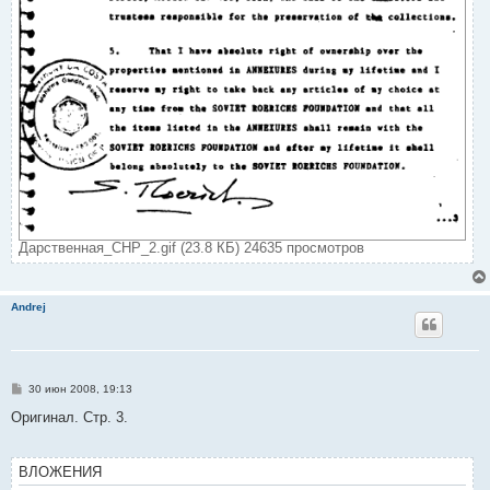
Дарственная_СНР_2.gif (23.8 КБ) 24635 просмотров
Andrej
С
30 июн 2008, 19:13
о
о
Оригинал. Стр. 3.
б
щ
е
н
ВЛОЖЕНИЯ
и