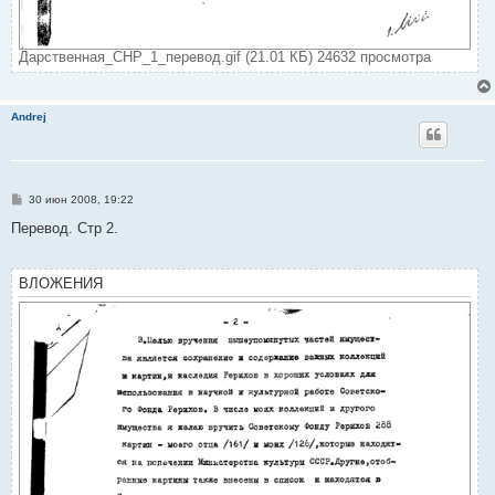
Дарственная_СНР_1_перевод.gif (21.01 КБ) 24632 просмотра
Andrej
С
30 июн 2008, 19:22
о
о
Перевод. Стр 2.
б
щ
е
н
ВЛОЖЕНИЯ
и
е