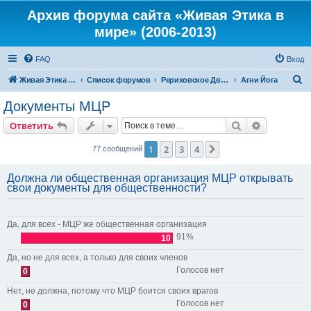
Архив форума сайта «Живая Этика в
мире» (2006-2013)
FAQ
Вход
П
Живая Этика в мире
Список форумов
Рериховское Движение
Агни Йога
о
Документы МЦР
и
Поиск
Расширен
Ответить
с
к
1
2
3
4
След.
77 сообщений
Должна ли общественная организация МЦР открывать
свои документы для общественности?
Да, для всех - МЦР же общественная организация
91%
10
Да, но не для всех, а только для своих членов
Голосов нет
0
Нет, не должна, потому что МЦР боится своих врагов
Голосов нет
0