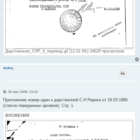
Дарственная_СНР_4_перевод.gif (12.01 КБ) 24628 просмотров
Andrej
С
30 июн 2008, 19:43
о
о
Приложение номер один к дарственной С.Н.Рериха от 19.03.1990
б
(список переданных архивов). Стр. 1.
щ
е
н
ВЛОЖЕНИЯ
и
е