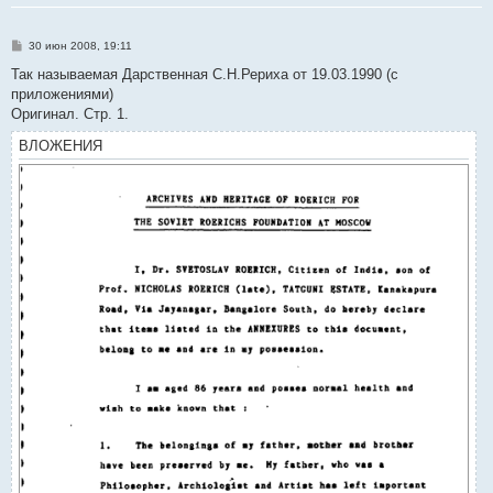
С
30 июн 2008, 19:11
о
о
Так называемая Дарственная С.Н.Рериха от 19.03.1990 (с
б
приложениями)
щ
е
Оригинал. Стр. 1.
н
и
ВЛОЖЕНИЯ
е