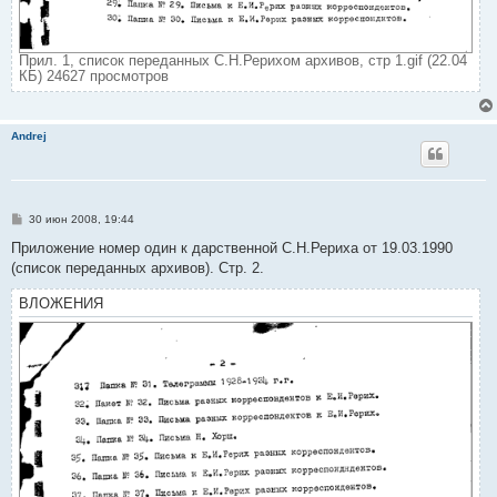
Прил. 1, список переданных С.Н.Рерихом архивов, стр 1.gif (22.04
КБ) 24627 просмотров
Andrej
С
30 июн 2008, 19:44
о
о
Приложение номер один к дарственной С.Н.Рериха от 19.03.1990
б
(список переданных архивов). Стр. 2.
щ
е
н
ВЛОЖЕНИЯ
и
е