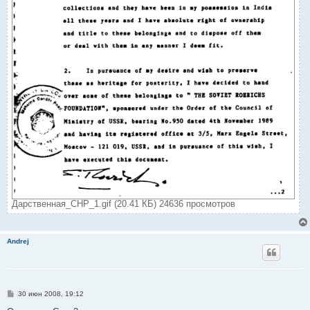
Дарственная_СНР_1.gif (20.41 КБ) 24636 просмотров
Andrej
С
30 июн 2008, 19:12
о
о