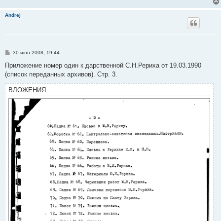
Andrej
С
30 июн 2008, 19:44
о
о
Приложение номер один к дарственной С.Н.Рериха от 19.03.1990
б
(список переданных архивов). Стр. 3.
щ
е
н
ВЛОЖЕНИЯ
и
е