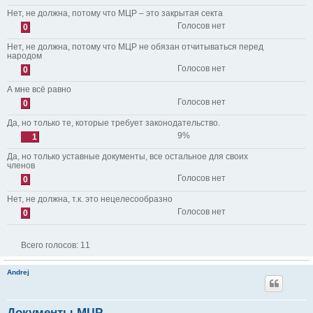
Нет, не должна, потому что МЦР – это закрытая секта
Голосов нет
0
Нет, не должна, потому что МЦР не обязан отчитываться перед
народом
Голосов нет
0
А мне всё равно
Голосов нет
0
Да, но только те, которые требует законодательство.
9%
1
Да, но только уставные документы, все остальное для своих
членов
Голосов нет
0
Нет, не должна, т.к. это нецелесообразно
Голосов нет
0
Всего голосов:
11
Andrej
Документы МЦР