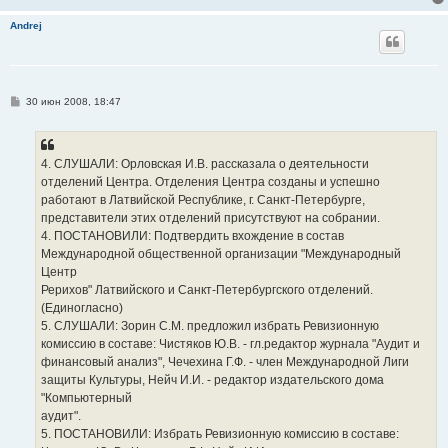
Andrej
С
30 июн 2008, 18:47
о
о
б
щ
е
4. СЛУШАЛИ: Орловская И.В. рассказала о деятельности
н
отделений Центра. Отделения Центра созданы и успешно
и
е
работают в Латвийской Республике, г. Санкт-Петербурге,
представители этих отделений присутствуют на собрании.
4. ПОСТАНОВИЛИ: Подтвердить вхождение в состав
Международной общественной организации "Международный
Центр
Рерихов" Латвийского и Санкт-Петербургского отделений.
(Единогласно)
5. СЛУШАЛИ: Зорин С.М. предложил избрать Ревизионную
комиссию в составе: Чистяков Ю.В. - гл.редактор журнала "Аудит и
финансовый анализ", Чечехина Г.Ф. - член Международной Лиги
защиты Культуры, Нейч И.И. - редактор издательского дома
"Компьютерный
аудит".
5. ПОСТАНОВИЛИ: Избрать Ревизионную комиссию в составе: