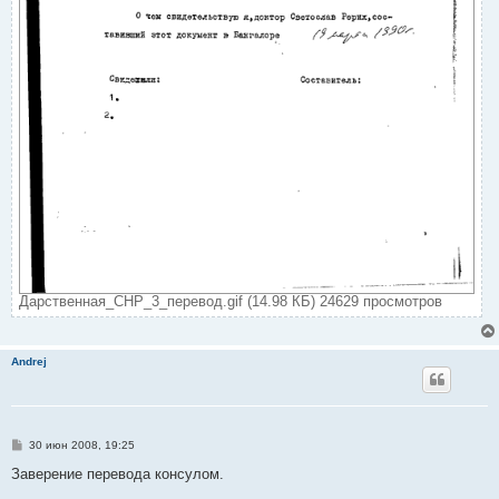
Дарственная_СНР_3_перевод.gif (14.98 КБ) 24629 просмотров
Andrej
С
30 июн 2008, 19:25
о
о
Заверение перевода консулом.
б
щ