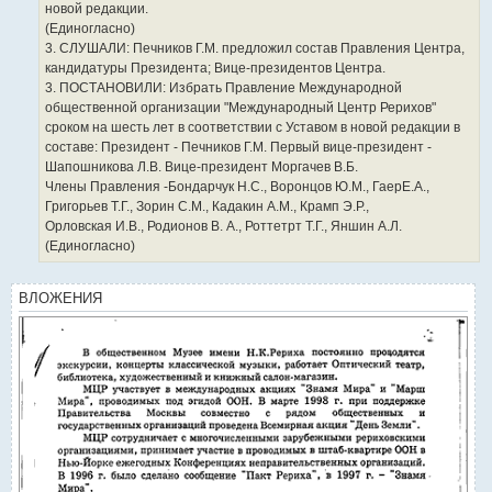
новой редакции.
(Единогласно)
3. СЛУШАЛИ: Печников Г.М. предложил состав Правления Центра,
кандидатуры Президента; Вице-президентов Центра.
3. ПОСТАНОВИЛИ: Избрать Правление Международной
общественной организации "Международный Центр Рерихов"
сроком на шесть лет в соответствии с Уставом в новой редакции в
составе: Президент - Печников Г.М. Первый вице-президент -
Шапошникова Л.В. Вице-президент Моргачев В.Б.
Члены Правления -Бондарчук Н.С., Воронцов Ю.М., ГаерЕ.А.,
Григорьев Т.Г., Зорин С.М., Кадакин А.М., Крамп Э.Р.,
Орловская И.В., Родионов В. А., Роттетрт Т.Г., Яншин А.Л.
(Единогласно)
ВЛОЖЕНИЯ