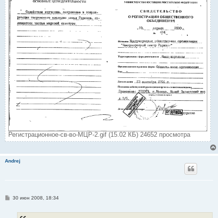
Регистрационное-св-во-МЦР-2.gif (15.02 КБ) 24652 просмотра
Andrej
С
30 июн 2008, 18:34
о
о
б