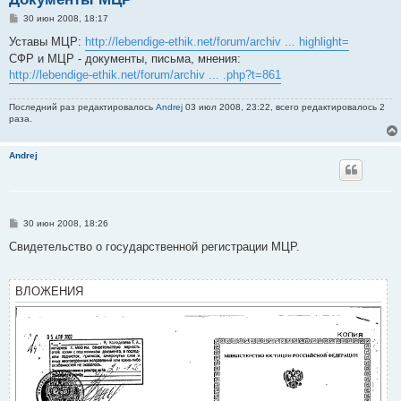
С
30 июн 2008, 18:17
о
о
Уставы МЦР:
http://lebendige-ethik.net/forum/archiv ... highlight=
б
СФР и МЦР - документы, письма, мнения:
щ
е
http://lebendige-ethik.net/forum/archiv ... .php?t=861
н
и
е
Последний раз редактировалось
Andrej
03 июл 2008, 23:22, всего редактировалось 2
раза.
Andrej
С
30 июн 2008, 18:26
о
о
Свидетельство о государственной регистрации МЦР.
б
щ
е
н
ВЛОЖЕНИЯ
и
е