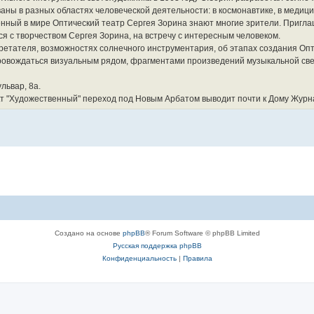
аны в разных областях человеческой деятельности: в космонавтике, в медици
венный в мире Оптический театр Сергея Зорина знают многие зрители. Приг
ся с творчеством Сергея Зорина, на встречу с интересным человеком.
ретателя, возможностях солнечного инструментария, об этапах создания Опт
опровождаться визуальным рядом, фрагментами произведений музыкальной св
львар, 8а.
\т "Художественный" переход под Новым Арбатом выводит почти к Дому Журн
Создано на основе
phpBB
® Forum Software © phpBB Limited
Русская поддержка phpBB
Конфиденциальность
|
Правила