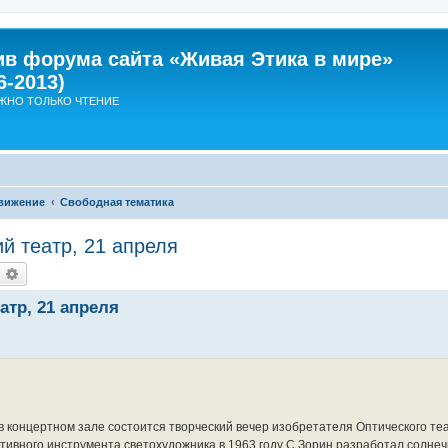
ив форума сайта «Живая Этика в мире»
6-2013)
ЖНО ТОЛЬКО ЧТЕНИЕ
вижение
Свободная тематика
 театр, 21 апреля
оиск
Расширенный поиск
тр, 21 апреля
в концертном зале состоится творческий вечер изобретателя Оптического те
тативного инструмента светохудожника в 1963 году С.Зорин разработал солн