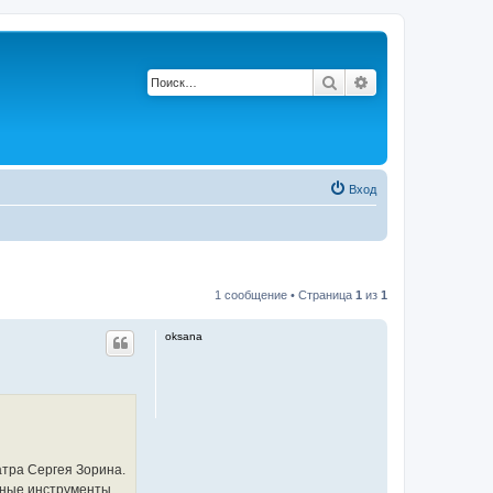
Поиск
Расширенный по
Вход
1 сообщение • Страница
1
из
1
oksana
атра Сергея Зорина.
ечные инструменты