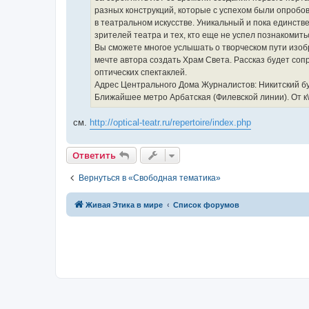
разных конструкций, которые с успехом были опробов
в театральном искусстве. Уникальный и пока единст
зрителей театра и тех, кто еще не успел познакомить
Вы сможете многое услышать о творческом пути изоб
мечте автора создать Храм Света. Рассказ будет с
оптических спектаклей.
Адрес Центрального Дома Журналистов: Никитский бу
Ближайшее метро Арбатская (Филевской линии). От к
см.
http://optical-teatr.ru/repertoire/index.php
Ответить
Вернуться в «Свободная тематика»
Живая Этика в мире
Список форумов