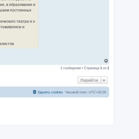
не, в образовании и
лашаем постоянных
ического театра и о
етоживописи и
алистов.
В
е
1 сообщение • Страница
1
из
1
р
н
у
Перейти
т
ь
с
Удалить cookies
Часовой пояс:
UTC+02:00
я
к
н
а
ч
а
л
у