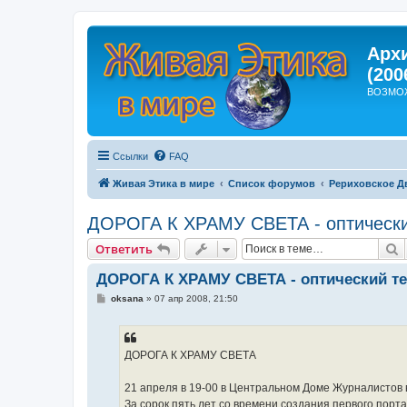
Арх
(200
ВОЗМО
Ссылки
FAQ
Живая Этика в мире
Список форумов
Рериховское Д
ДОРОГА К ХРАМУ СВЕТА - оптический
П
Ответить
ДОРОГА К ХРАМУ СВЕТА - оптический теа
С
oksana
»
07 апр 2008, 21:50
о
о
б
щ
е
ДОРОГА К ХРАМУ СВЕТА
н
и
е
21 апреля в 19-00 в Центральном Доме Журналистов 
За сорок пять лет со времени создания первого пор