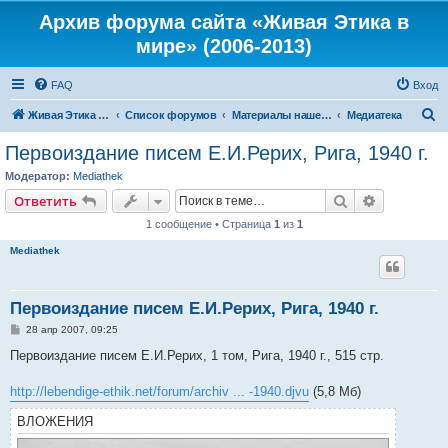
Архив форума сайта «Живая Этика в
мире» (2006-2013)
FAQ
Вход
П
Живая Этика в мире
Список форумов
Материалы нашего портала
Медиатека
о
Первоиздание писем Е.И.Рерих, Рига, 1940 г.
и
Модератор:
Mediathek
с
Поиск
Расширен
Ответить
к
1 сообщение • Страница
1
из
1
Mediathek
Первоиздание писем Е.И.Рерих, Рига, 1940 г.
С
28 апр 2007, 09:25
о
о
Первоиздание писем Е.И.Рерих, 1 том, Рига, 1940 г., 515 стр.
б
щ
е
http://lebendige-ethik.net/forum/archiv ... -1940.djvu
(5,8 Мб)
н
и
ВЛОЖЕНИЯ
е