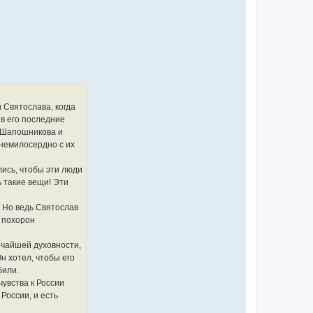
 Святослава, когда
 в его последние
, Шапошникова и
 немилосердно с их
лись, чтобы эти люди
ь такие вещи! Эти
. Но ведь Святослав
т похорон
очайшей духовности,
н хотел, чтобы его
били.
чувства к России
России, и есть