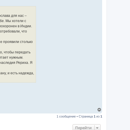
ослава для нас –
бе. Мы хотели с
похоронен в Индии.
потребовали, что
ые проявили столько
го, чтобы передать
читает нужным.
 наследия Рериха. Я
ану, и есть надежда,
В
е
1 сообщение • Страница
1
из
1
р
н
у
Перейти
т