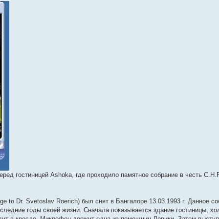
перед гостиницей Ashoka, где проходило памятное собрание в честь С.Н.Р
 to Dr. Svetoslav Roerich) был снят в Бангалоре 13.03.1993 г. Данное с
оследние годы своей жизни. Сначала показывается здание гостиницы, хо
идит в кресле. Микрофон держит одна из помощниц Девики. Затем высту