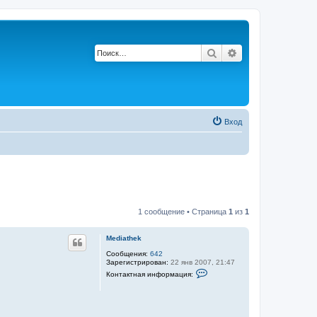
Поиск
Расширенный по
Вход
1 сообщение • Страница
1
из
1
Mediathek
Сообщения:
642
Зарегистрирован:
22 янв 2007, 21:47
К
Контактная информация:
о
н
т
а
к