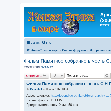
Арх
(200
ВОЗМО
Ссылки
FAQ
Живая Этика в мире
Список форумов
Материалы наш
Фильм Памятное собрание в честь С.
Модератор:
Mediathek
П
Ответить
Фильм Памятное собрание в честь С.Н.Ре
С
Mediathek
»
11 мар 2007, 18:56
о
о
Адрес фильма:
http://lebendige-ethik.net/forum/archiv ..
б
Размер файла: 11,1 Мб
щ
е
Продолжительность: 9 мин 50 сек.
н
и