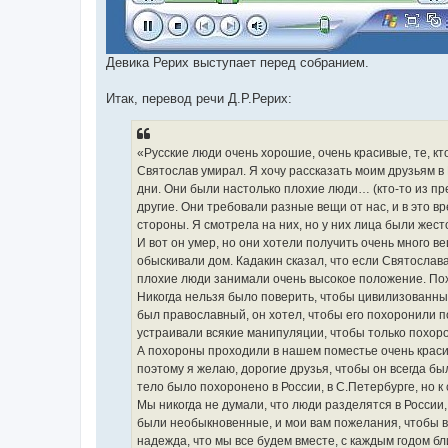
Девика Рерих выступает перед собранием.
Итак, перевод речи Д.Р.Рерих:
«Русские люди очень хорошие, очень красивые, те, кт
Святослав умирал. Я хочу рассказать моим друзьям в
дни. Они были настолько плохие люди… (кто-то из п
другие. Они требовали разные вещи от нас, и в это вр
стороны. Я смотрела на них, но у них лица были жест
И вот он умер, но они хотели получить очень много в
обыскивали дом. Кадакин сказал, что если Святослава 
плохие люди занимали очень высокое положение. Похо
Никогда нельзя было поверить, чтобы цивилизованные
был православный, он хотел, чтобы его похоронили п
устраивали всякие манипуляции, чтобы только похоро
А похороны проходили в нашем поместье очень красив
поэтому я желаю, дорогие друзья, чтобы он всегда бы
тело было похоронено в России, в С.Петербурге, но к
Мы никогда не думали, что люди разделятся в России,
были необыкновенные, и мои вам пожелания, чтобы вс
надежда, что мы все будем вместе, с каждым годом бл