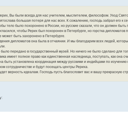
 Рерих, Вы были всегда для нас учителем, мыслителем, философом. Уход Свят
ятослава большая потеря для нас всех. К сожалению, господь забрал его к се
обы тело было похоронено в России, но русские сказали, что он должен быть 
огласился, чтобы Рерих был похоронен в Петербурге, но горстка дипломатов 
е может быть захоронено в Петербурге.
ведения дипломатов она была в отчаянии. И мы благодарим всех людей, котор
али.
 было передано в государственный музей. Но ничего не было сделано для то
вика имеет полное право как единственная наследница, поступать, как она с
лжна быть установлена координация между русскими и индийцами по изучению
сном сотрудничестве и будут посещать центры Рериха.
удет верность идеалам. Господь пусть благословит вас и вашу прекрасную стр
у: