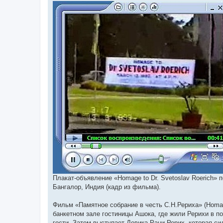
е
Плакат-объявление «Homage to Dr. Svetoslav Roerich» 
Бангалор, Индия (кадр из фильма).
Фильм «Памятное собрание в честь С.Н.Рериха» (Homage
банкетном зале гостиницы Ашока, где жили Рерихи в п
гости. Затем выступает Девика Рани Рерих, которая с