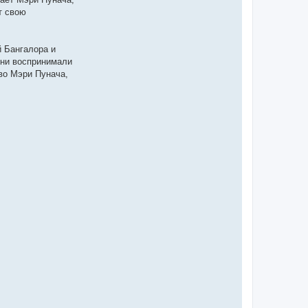
т свою
 Бангалора и
они воспринимали
во Мэри Пунача,