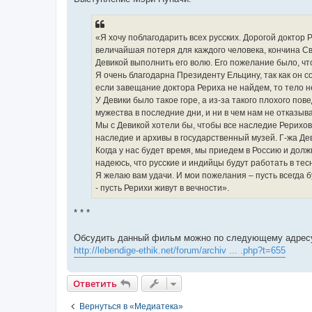
«Я хочу поблагодарить всех русских. Дорогой доктор
величайшая потеря для каждого человека, кончина Св
Девикой выполнить его волю. Его пожелание было, чт
Я очень благодарна Президенту Ельцину, так как он с
если завещание доктора Рериха не найдем, то тело н
У Девики было такое горе, а из-за такого плохого по
мужества в последние дни, и ни в чем нам не отказыв
Мы с Девикой хотели бы, чтобы все наследие Рерихов
наследие и архивы в государственный музей. Г-жа Де
Когда у нас будет время, мы приедем в Россию и до
надеюсь, что русские и индийцы будут работать в те
Я желаю вам удачи. И мои пожелания – пусть всегда б
- пусть Рерихи живут в вечности».
* * *
Обсудить данный фильм можно по следующему адрес
http://lebendige-ethik.net/forum/archiv ... .php?t=655
Ответить
Вернуться в «Медиатека»