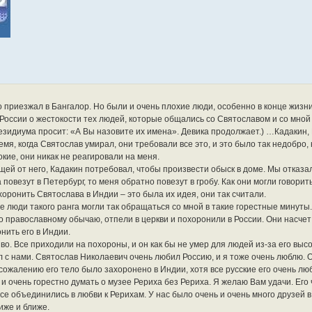
о приезжал в Бангалор. Но были и очень плохие люди, особенно в конце жизни
 России о жестокости тех людей, которые общались со Святославом и со мной
резидиума просит: «А Вы назовите их имена». Девика продолжает.) …Кадакин
емя, когда Святослав умирал, они требовали все это, и это было так недобро,
окие, они никак не реагировали на меня.
ещей от него, Кадакин потребовал, чтобы произвести обыск в доме. Мы отказа
повезут в Петербург, то меня обратно повезут в гробу. Как они могли говорит
ронить Святослава в Индии – это была их идея, они так считали.
 люди такого ранга могли так обращаться со мной в такие горестные минуты
о православному обычаю, отпели в церкви и похоронили в России. Они насче
нить его в Индии.
о. Все приходили на похороны, и он как бы не умер для людей из-за его выс
л с нами. Святослав Николаевич очень любил Россию, и я тоже очень люблю. О
 сожалению его тело было захоронено в Индии, хотя все русские его очень лю
 и очень горестно думать о музее Рериха без Рериха. Я желаю Вам удачи. Его 
е объединились в любви к Рерихам. У нас было очень и очень много друзей в 
иже и ближе.