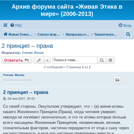
Архив форума сайта «Живая Этика в
мире» (2006-2013)
FAQ
Вход
П
Живая Этика в мире
Список форумов
Материалы нашего портала
Тематические цитаты из Тайной Доктрины
о
2 принцип – прана
и
Модератор:
Учение Жизни
с
Поиск
Расширен
Ответить
к
2 сообщения • Страница
1
из
1
Учение Жизни
________________
2 принцип – прана
С
06 янв 2007, 20:53
о
о
Со своей стороны, Оккультизм утверждает, что – (a) жизне-атомы
б
нашего Жизненного Принципа (Прана), когда человек умирает,
щ
е
никогда не погибают окончательно; и что те атомы которые больше
н
всего насыщены Жизненным Принципом, независимым, вечным,
и
е
сознательным фактором, частично передаются от отца к сыну через
наследственность и еще раз частично привлечены вместе и