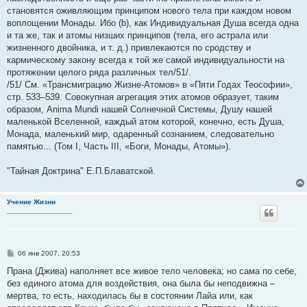
становятся оживляющим принципом нового тела при каждом новом
воплощении Монады. Ибо (b), как Индивидуальная Душа всегда одна
и та же, так и атомы низших принципов (тела, его астрала или
жизненного двойника, и т. д.) привлекаются по сродству и
кармическому закону всегда к той же самой индивидуальности на
протяжении целого ряда различных тел/51/.
/51/ См. «Трансмиграцию Жизне-Атомов» в «Пяти Годах Теософии»,
стр. 533–539. Совокупная агрегация этих атомов образует, таким
образом, Anima Mundi нашей Солнечной Системы, Душу нашей
маленькой Вселенной, каждый атом которой, конечно, есть Душа,
Монада, маленький мир, одаренный сознанием, следовательно
памятью... (Том I, Часть III, «Боги, Монады, Атомы»).
"Тайная Доктрина" Е.П.Блаватской.
Учение Жизни
________________
С
06 янв 2007, 20:53
о
о
Прана (Джива) наполняет все живое тело человека; но сама по себе,
б
без единого атома для воздействия, она была бы неподвижна –
щ
е
мертва, то есть, находилась бы в состоянии Лайа или, как
н