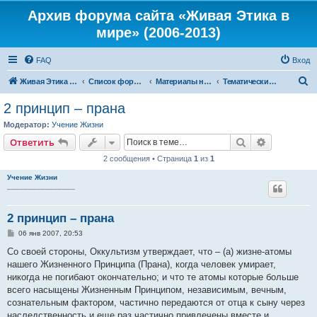
Архив форума сайта «Живая Этика в
мире» (2006-2013)
FAQ
Вход
П
Живая Этика в мире
Список форумов
Материалы нашего портала
Тематические цитаты из Тайной Доктрины
о
2 принцип – прана
и
Модератор:
Учение Жизни
с
Поиск
Расширен
Ответить
к
2 сообщения • Страница
1
из
1
Учение Жизни
________________
2 принцип – прана
С
06 янв 2007, 20:53
о
о
Со своей стороны, Оккультизм утверждает, что – (a) жизне-атомы
б
нашего Жизненного Принципа (Прана), когда человек умирает,
щ
е
никогда не погибают окончательно; и что те атомы которые больше
н
всего насыщены Жизненным Принципом, независимым, вечным,
и
е
сознательным фактором, частично передаются от отца к сыну через
наследственность и еще раз частично привлечены вместе и