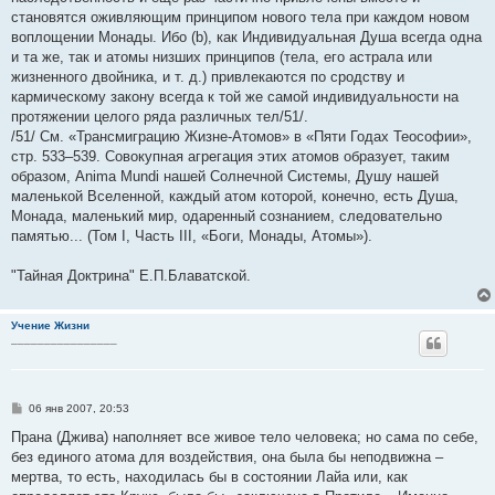
становятся оживляющим принципом нового тела при каждом новом
воплощении Монады. Ибо (b), как Индивидуальная Душа всегда одна
и та же, так и атомы низших принципов (тела, его астрала или
жизненного двойника, и т. д.) привлекаются по сродству и
кармическому закону всегда к той же самой индивидуальности на
протяжении целого ряда различных тел/51/.
/51/ См. «Трансмиграцию Жизне-Атомов» в «Пяти Годах Теософии»,
стр. 533–539. Совокупная агрегация этих атомов образует, таким
образом, Anima Mundi нашей Солнечной Системы, Душу нашей
маленькой Вселенной, каждый атом которой, конечно, есть Душа,
Монада, маленький мир, одаренный сознанием, следовательно
памятью... (Том I, Часть III, «Боги, Монады, Атомы»).
"Тайная Доктрина" Е.П.Блаватской.
Учение Жизни
________________
С
06 янв 2007, 20:53
о
о
Прана (Джива) наполняет все живое тело человека; но сама по себе,
б
без единого атома для воздействия, она была бы неподвижна –
щ
е
мертва, то есть, находилась бы в состоянии Лайа или, как
н