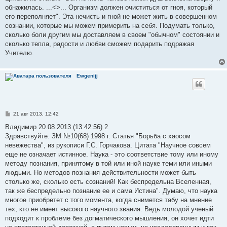
обнажилась. ...<>... Организм должен очиститься от гноя, который
его переполняет". Эта нечисть и гной не может жить в совершенном
сознании, которые мы можем примерить на себя. Подумать только,
сколько боли другим мы доставляем в своем "обычном" состоянии и
сколько тепла, радости и любви сможем подарить подражая
Учителю.
Ewgenijj
С
21 авг 2013, 12:42
о
о
Владимир 20.08.2013 (13:42:56) 2
б
Здравствуйте. ЗМ №10(68) 1998 г. Статья "Борьба с хаосом
щ
е
невежества", из рукописи Г.С. Горчакова. Цитата "Научное совсем
н
еще не означает истинное. Наука - это соответствие тому или иному
и
е
методу познания, принятому в той или иной науке теми или иными
людьми. Но методов познания действительности может быть
столько же, сколько есть сознаний! Как беспредельна Вселенная,
так же беспредельно познание ее и сама Истина". Думаю, что наука
многое приобретет с того момента, когда снимется табу на мнение
тех, кто не имеет высокого научного звания. Ведь молодой ученый
подходит к проблеме без догматического мышления, он хочет идти