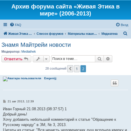
Архив форума сайта «Живая Этика в
мире» (2006-2013)
FAQ
Вход
П
Живая Этика в мире
Список форумов
Материалы нашего портала
Медиатека
о
Знамя Майтрейи новости
и
Модератор:
Mediathek
с
Поиск
Расширен
Ответить
к
1
2
Пред.
28 сообщений
Ewgenijj
С
21 авг 2013, 12:39
о
о
Иван Горный 21.08.2013 (08:37:57) 1
б
Добрый день!
щ
е
Хочу добавить небольшой комментарий к статье "Обращение к
н
Русскому народу" в ЗМ, № 3, 2013.
и
е
Цитаты из статьи: "Вся нечисть человеческих душ всплыла кверху и