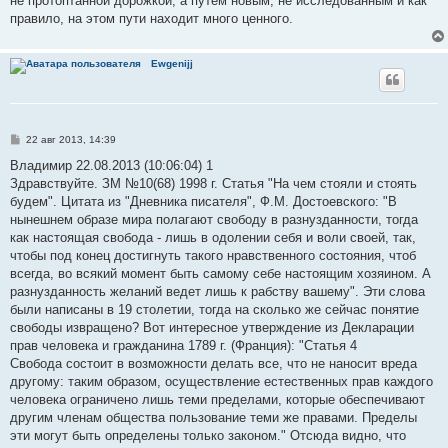
не протоптанной дорожкой, а путем новым, не исследованным и как
правило, на этом пути находит много ценного.
Ewgenijj
С
22 авг 2013, 14:39
о
о
Владимир 22.08.2013 (10:06:04) 1
б
Здравствуйте. ЗМ №10(68) 1998 г. Статья "На чем стояли и стоять
щ
е
будем". Цитата из "Дневника писателя", Ф.М. Достоевского: "В
н
нынешнем образе мира полагают свободу в разнузданности, тогда
и
е
как настоящая свобода - лишь в одолении себя и воли своей, так,
чтобы под конец достигнуть такого нравственного состояния, чтоб
всегда, во всякий момент быть самому себе настоящим хозяином. А
разнузданность желаний ведет лишь к рабству вашему". Эти слова
были написаны в 19 столетии, тогда на сколько же сейчас понятие
свободы извращено? Вот интересное утверждение из Декларации
прав человека и гражданина 1789 г. (Франция): "Статья 4
Свобода состоит в возможности делать все, что не наносит вреда
другому: таким образом, осуществление естественных прав каждого
человека ограничено лишь теми пределами, которые обеспечивают
другим членам общества пользование теми же правами. Пределы
эти могут быть определены только законом." Отсюда видно, что