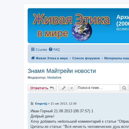
Арх
(200
ВОЗМО
Ссылки
FAQ
Живая Этика в мире
Список форумов
Материалы наш
Знамя Майтрейи новости
Модератор:
Mediathek
П
Ответить
С
Ewgenijj
»
21 авг 2013, 12:39
о
о
Иван Горный 21.08.2013 (08:37:57) 1
б
Добрый день!
щ
е
Хочу добавить небольшой комментарий к статье "Обращ
н
Цитаты из статьи: "Вся нечисть человеческих душ вспл
и