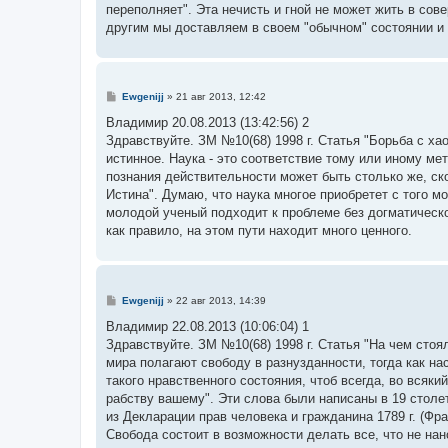
е
переполняет". Эта нечисть и гной не может жить в со
другим мы доставляем в своем "обычном" состоянии и
С
Ewgenijj
»
21 авг 2013, 12:42
о
о
Владимир 20.08.2013 (13:42:56) 2
б
Здравствуйте. ЗМ №10(68) 1998 г. Статья "Борьба с ха
щ
е
истинное. Наука - это соответствие тому или иному ме
н
познания действительности может быть столько же, ск
и
е
Истина". Думаю, что наука многое приобретет с того мо
молодой ученый подходит к проблеме без догматическо
как правило, на этом пути находит много ценного.
С
Ewgenijj
»
22 авг 2013, 14:39
о
о
Владимир 22.08.2013 (10:06:04) 1
б
Здравствуйте. ЗМ №10(68) 1998 г. Статья "На чем стоя
щ
е
мира полагают свободу в разнузданности, тогда как на
н
такого нравственного состояния, чтоб всегда, во вся
и
е
рабству вашему". Эти слова были написаны в 19 столе
из Декларации прав человека и гражданина 1789 г. (Фра
Свобода состоит в возможности делать все, что не на