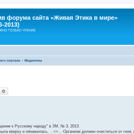
ив форума сайта «Живая Этика в мире»
6-2013)
ЖНО ТОЛЬКО ЧТЕНИЕ
его портала
Медиатека
оиск
Расширенный поиск
ение к Русскому народу" в ЗМ, № 3, 2013.
ыла кверху и обнажилась. ...<>... Организм должен очиститься от гноя, 