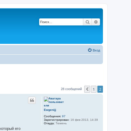
Поиск
Расширенный по
Вход
1
2
Пред.
28 сообщений
Ewgenijj
Сообщения:
97
Зарегистрирован:
16 фев 2013, 14:39
Откуда:
Тюмень
который его