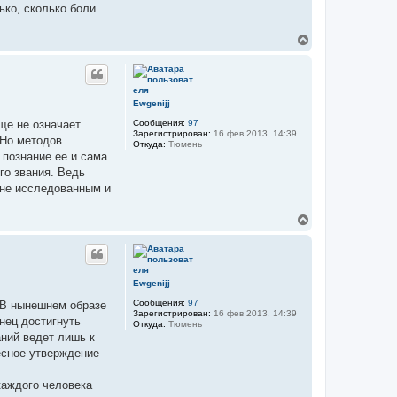
ько, сколько боли
В
е
р
н
у
т
Ewgenijj
ь
Сообщения:
97
еще не означает
с
Зарегистрирован:
16 фев 2013, 14:39
я
 Но методов
Откуда:
Тюмень
к
 познание ее и сама
н
го звания. Ведь
а
ч
 не исследованным и
а
л
В
у
е
р
н
у
т
Ewgenijj
ь
Сообщения:
97
 "В нынешнем образе
с
Зарегистрирован:
16 фев 2013, 14:39
я
онец достигнуть
Откуда:
Тюмень
к
аний ведет лишь к
н
есное утверждение
а
ч
а
каждого человека
л