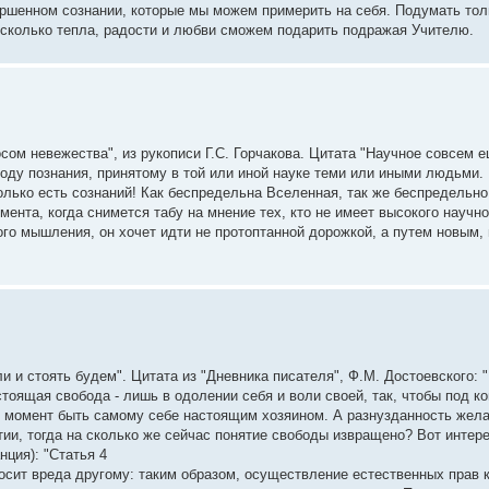
вершенном сознании, которые мы можем примерить на себя. Подумать тол
 сколько тепла, радости и любви сможем подарить подражая Учителю.
осом невежества", из рукописи Г.С. Горчакова. Цитата "Научное совсем 
тоду познания, принятому в той или иной науке теми или иными людьми.
олько есть сознаний! Как беспредельна Вселенная, так же беспредельно
мента, когда снимется табу на мнение тех, кто не имеет высокого научно
го мышления, он хочет идти не протоптанной дорожкой, а путем новым,
ли и стоять будем". Цитата из "Дневника писателя", Ф.М. Достоевского:
стоящая свобода - лишь в одолении себя и воли своей, так, чтобы под к
кий момент быть самому себе настоящим хозяином. А разнузданность жел
тии, тогда на сколько же сейчас понятие свободы извращено? Вот интер
нция): "Статья 4
носит вреда другому: таким образом, осуществление естественных прав 