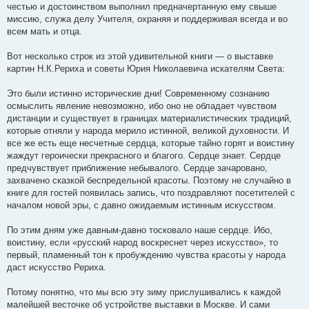
честью и достоинством выполнил предначертанную ему свыше
миссию, служа делу Учителя, охраняя и поддерживая всегда и во
всем мать и отца.
Вот несколько строк из этой удивительной книги — о выставке
картин Н.К.Рериха и советы Юрия Николаевича искателям Света:
Это были истинно исторические дни! Современному сознанию
осмыслить явление невозможно, ибо оно не обладает чувством
дистанции и существует в границах материалистических традиций,
которые отняли у народа мерило истинной, великой духовности. И
все же есть еще несчетные сердца, которые тайно горят и воистину
жаждут героически прекрасного и благого. Сердце знает. Сердце
предчувствует приближение небывалого. Сердце зачаровано,
захвачено сказкой беспредельной красоты. Поэтому не случайно в
книге для гостей появилась запись, что поздравляют посетителей с
началом новой эры, с давно ожидаемым истинным искусством.
По этим дням уже давным-давно тосковало наше сердце. Ибо,
воистину, если «русский народ воскреснет через искусство», то
первый, пламенный тон к пробуждению чувства красоты у народа
даст искусство Рериха.
Потому понятно, что мы всю эту зиму прислушивались к каждой
малейшей весточке об устройстве выставки в Москве. И сами