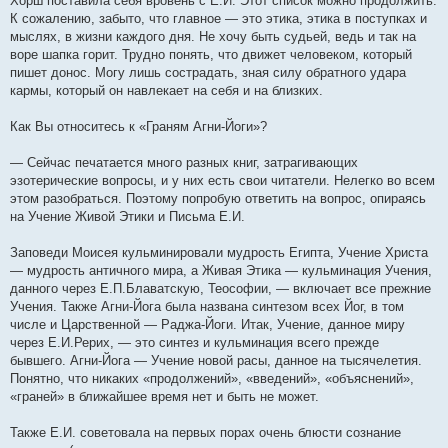
Хорш поставила себя вровень с Е.И. Этот список можно продолжить.
К сожалению, забыто, что главное — это этика, этика в поступках и
мыслях, в жизни каждого дня. Не хочу быть судьей, ведь и так на
воре шапка горит. Трудно понять, что движет человеком, который
пишет донос. Могу лишь сострадать, зная силу обратного удара
кармы, который он навлекает на себя и на близких.
Как Вы относитесь к «Граням Агни-Йоги»?
— Сейчас печатается много разных книг, затрагивающих
эзотерические вопросы, и у них есть свои читатели. Нелегко во всем
этом разобраться. Поэтому попробую ответить на вопрос, опираясь
на Учение Живой Этики и Письма Е.И.
Заповеди Моисея кульминировали мудрость Египта, Учение Христа
— мудрость античного мира, а Живая Этика — кульминация Учения,
данного через Е.П.Блаватскую, Теософии, — включает все прежние
Учения. Также Агни-Йога была названа синтезом всех Йог, в том
числе и Царственной — Раджа-Йоги. Итак, Учение, данное миру
через Е.И.Рерих, — это синтез и кульминация всего прежде
бывшего. Агни-Йога — Учение новой расы, данное на тысячелетия.
Понятно, что никаких «продолжений», «введений», «объяснений»,
«граней» в ближайшее время нет и быть не может.
Также Е.И. советовала на первых порах очень блюсти сознание