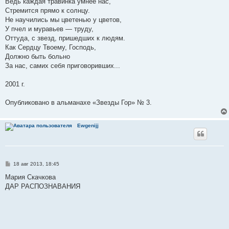
Ведь каждая травинка умнее нас,
Стремится прямо к солнцу.
Не научились мы цветенью у цветов,
У пчел и муравьев — труду,
Оттуда, с звезд, пришедших к людям.
Как Сердцу Твоему, Господь,
Должно быть больно
За нас, самих себя приговоривших...
2001 г.
Опубликовано в альманахе «Звезды Гор» № 3.
Ewgenijj
С
18 авг 2013, 18:45
о
о
Мария Скачкова
б
ДАР РАСПОЗНАВАНИЯ
щ
е
н
и
е