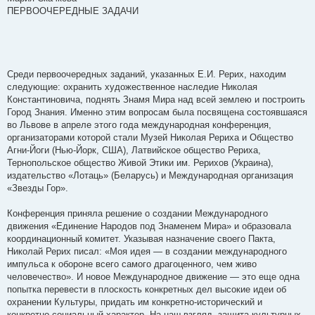
б
ПЕРВООЧЕРЕДНЫЕ ЗАДАЧИ
щ
е
н
и
е
Среди первоочередных заданий, указанных Е.И. Рерих, находим
следующие: охранить художественное наследие Николая
Константиновича, поднять Знамя Мира над всей землею и построить
Город Знания. Именно этим вопросам была посвящена состоявшаяся
во Львове в апреле этого года международная конференция,
организаторами которой стали Музей Николая Рериха и Общество
Агни-Йоги (Нью-Йорк, США), Латвийское общество Рериха,
Тернопольское общество Живой Этики им. Рерихов (Украина),
издательство «Лотаць» (Беларусь) и Международная организация
«Звезды Гор».
Конференция приняла решение о создании Международного
движения «Единение Народов под Знаменем Мира» и образовала
координационный комитет. Указывая назначение своего Пакта,
Николай Рерих писал: «Моя идея — в создании международного
импульса к обороне всего самого драгоценного, чем живо
человечество». И новое Международное движение — это еще одна
попытка перевести в плоскость конкретных дел высокие идеи об
охранении Культуры, придать им конкретно-исторический и
конкретно-социальный характер. На наш взгляд, защита культурных