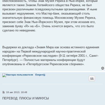
обеспокоенность, чтобы Знак Музея Рериха в Нью-Йорке, который
является также Знаком Латвийского общества Рериха, не был
присвоен различными псевдооккультными организациями. И ныне
вызывает недоумение, что Мастер-банк, оказывающий столь
значительную финансовую помощь Московскому Музею Рериха,
присвоил себе Знак Нью-Йоркского Музея, при этом исказив его,
заменив букву «R» на «Б». Очень хочется верить, что это было
сделано по неведению.
Выдержки из доклада «Знамя Мира как основа истинного единения
народов» на Первой международной научно-практической
конференции «Рериховское наследие» (9-11 октября 2001 г., Санкт-
Петербург). — Полностью материалы конференции будут
опубликованы в «Петербургском Рериховском сборнике».
Ewgenijj
С
18 авг 2013, 18:48
о
о
ПЕРЕВОД: ПЛЮСЫ И МИНУСЫ
б
щ