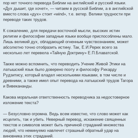
пор нет точного перевода Библии на английский и русский языки.
«Дух дышит, где хочет», — читаем в русской Библии, а в английской
вместо слова «дух» стоит «wind», т.е. ветер. Велики трудности при
переводе таких трудов.
К сожалению, для передачи восточной мысли, высоких истин
религии и философии западные языки вообще приспособлены мало.
Лишь великий дух, обладающий огненным чувствознанием, может
абсолютно точно отобразить истину. Так, Е.И.Рерих всего за
несколько лет перевела «Тайную Доктрину» Е.П.Блаватской.
Также можно вспомнить, что переводить Учение Живой Этики на
латышский язык было доверено поэту и философу Рихарду
Рудзитису, который владел несколькими языками, в том числе и
древними, а также имел опыт перевода на латышский трудов Тагора
и Вивекананды.
Какова моральная ответственность переводчика за недостоверное
изложение текста?
— Безусловно огромна. Ведь всем известно, что слово может как
исцелить, так и убить. Неверный перевод, искажение священных
текстов и символов может быть причиной страданий множества
людей, что неминуемо навлечет страшный обратный удар на
виновника этих страданий.