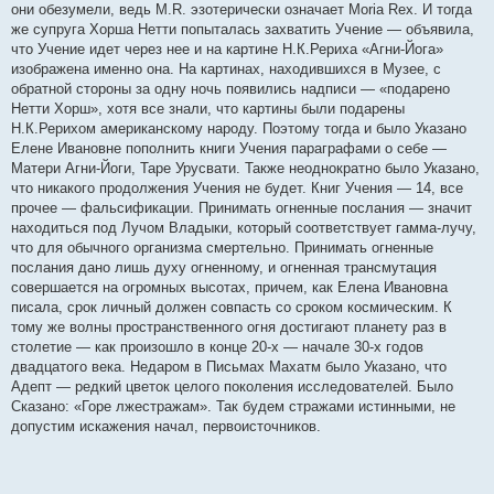
они обезумели, ведь M.R. эзотерически означает Moria Rex. И тогда
же супруга Хорша Нетти попыталась захватить Учение — объявила,
что Учение идет через нее и на картине Н.К.Рериха «Агни-Йога»
изображена именно она. На картинах, находившихся в Музее, с
обратной стороны за одну ночь появились надписи — «подарено
Нетти Хорш», хотя все знали, что картины были подарены
Н.К.Рерихом американскому народу. Поэтому тогда и было Указано
Елене Ивановне пополнить книги Учения параграфами о себе —
Матери Агни-Йоги, Таре Урусвати. Также неоднократно было Указано,
что никакого продолжения Учения не будет. Книг Учения — 14, все
прочее — фальсификации. Принимать огненные послания — значит
находиться под Лучом Владыки, который соответствует гамма-лучу,
что для обычного организма смертельно. Принимать огненные
послания дано лишь духу огненному, и огненная трансмутация
совершается на огромных высотах, причем, как Елена Ивановна
писала, срок личный должен совпасть со сроком космическим. К
тому же волны пространственного огня достигают планету раз в
столетие — как произошло в конце 20-х — начале 30-х годов
двадцатого века. Недаром в Письмах Махатм было Указано, что
Адепт — редкий цветок целого поколения исследователей. Было
Сказано: «Горе лжестражам». Так будем стражами истинными, не
допустим искажения начал, первоисточников.