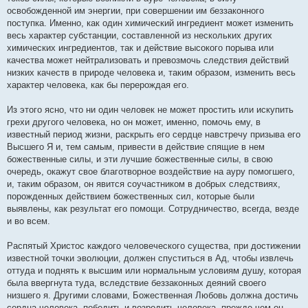
освобожденной им энергии, при совершении им беззаконного
поступка. Именно, как один химический ингредиент может изменить
весь характер субстанции, составленной из нескольких других
химических ингредиентов, так и действие высокого порыва или
качества может нейтрализовать и превозмочь следствия действий
низких качеств в природе человека и, таким образом, изменить весь
характер человека, как бы перерождая его.
Из этого ясно, что ни один человек не может простить или искупить
грехи другого человека, но он может, именно, помочь ему, в
известный период жизни, раскрыть его сердце навстречу призыва его
Высшего Я и, тем самым, привести в действие спящие в нем
божественные силы, и эти лучшие божественные силы, в свою
очередь, окажут свое благотворное воздействие на ауру помогшего,
и, таким образом, он явится соучастником в добрых следствиях,
порожденных действием божественных сил, которые были
выявлены, как результат его помощи. Сотрудничество, всегда, везде
и во всем.
Распятый Христос каждого человеческого существа, при достижении
известной точки эволюции, должен спуститься в Ад, чтобы извлечь
оттуда и поднять к высшим или нормальным условиям душу, которая
была ввергнута туда, вследствие беззаконных деяний своего
низшего я. Другими словами, Божественная Любовь должна достичь
сердца человека, победить и возродить человека, прежде чем он