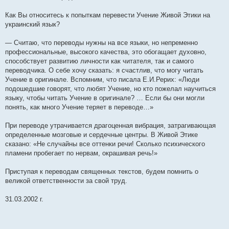
Как Вы относитесь к попыткам перевести Учение Живой Этики на
украинский язык?
— Считаю, что переводы нужны на все языки, но непременно
профессиональные, высокого качества, это обогащает духовно,
способствует развитию личности как читателя, так и самого
переводчика. О себе хочу сказать: я счастлив, что могу читать
Учение в оригинале. Вспомним, что писала Е.И.Рерих: «Люди
подошедшие говорят, что любят Учение, но кто пожелал научиться
языку, чтобы читать Учение в оригинале? … Если бы они могли
понять, как много Учение теряет в переводе…»
При переводе утрачивается драгоценная вибрация, затрагивающая
определенные мозговые и сердечные центры. В Живой Этике
сказано: «Не случайны все оттенки речи! Сколько психического
пламени пробегает по нервам, окрашивая речь!»
Приступая к переводам священных текстов, будем помнить о
великой ответственности за свой труд.
31.03.2002 г.