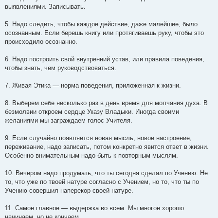
выявлениями. Записывать.
5. Надо следить, чтобы каждое действие, даже малейшее, было
осознанным. Если берешь книгу или протягиваешь руку, чтобы это
происходило осознанно.
6. Надо построить свой внутренний устав, или правила поведения,
чтобы знать, чем руководствоваться.
7. Живая Этика — норма поведения, приложенная к жизни.
8. Выберем себе несколько раз в день время для молчания духа. В
безмолвии откроем сердце Указу Владыки. Иногда своими
желаниями мы заграждаем голос Учителя.
9. Если случайно появляется новая мысль, новое настроение,
переживание, надо записать, потом конкретно явится ответ в жизни.
Особенно внимательным надо быть к повторным мыслям.
10. Вечером надо продумать, что ты сегодня сделал по Учению. Не
то, что уже по твоей натуре согласно с Учением, но то, что ты по
Учению совершил наперекор своей натуре.
11. Самое главное — выдержка во всем. Мы многое хорошо
начинаем, но не кончаем.