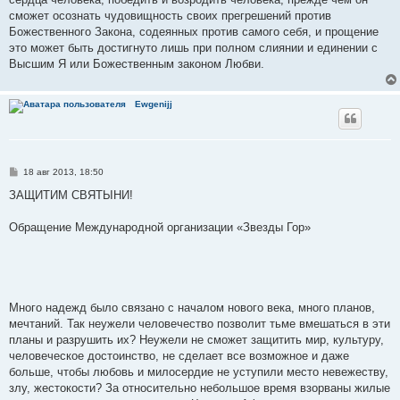
сможет осознать чудовищность своих прегрешений против
Божественного Закона, содеянных против самого себя, и прощение
это может быть достигнуто лишь при полном слиянии и единении с
Высшим Я или Божественным законом Любви.
Ewgenijj
С
18 авг 2013, 18:50
о
о
ЗАЩИТИМ СВЯТЫНИ!
б
щ
е
Обращение Международной организации «Звезды Гор»
н
и
е
Много надежд было связано с началом нового века, много планов,
мечтаний. Так неужели человечество позволит тьме вмешаться в эти
планы и разрушить их? Неужели не сможет защитить мир, культуру,
человеческое достоинство, не сделает все возможное и даже
больше, чтобы любовь и милосердие не уступили место невежеству,
злу, жестокости? За относительно небольшое время взорваны жилые