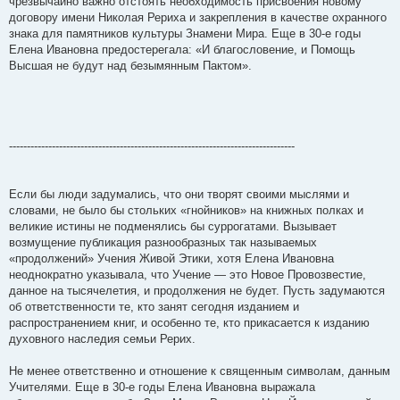
чрезвычайно важно отстоять необходимость присвоения новому
договору имени Николая Рериха и закрепления в качестве охранного
знака для памятников культуры Знамени Мира. Еще в 30-е годы
Елена Ивановна предостерегала: «И благословение, и Помощь
Высшая не будут над безымянным Пактом».
--------------------------------------------------------------------------------
Если бы люди задумались, что они творят своими мыслями и
словами, не было бы стольких «гнойников» на книжных полках и
великие истины не подменялись бы суррогатами. Вызывает
возмущение публикация разнообразных так называемых
«продолжений» Учения Живой Этики, хотя Елена Ивановна
неоднократно указывала, что Учение — это Новое Провозвестие,
данное на тысячелетия, и продолжения не будет. Пусть задумаются
об ответственности те, кто занят сегодня изданием и
распространением книг, и особенно те, кто прикасается к изданию
духовного наследия семьи Рерих.
Не менее ответственно и отношение к священным символам, данным
Учителями. Еще в 30-е годы Елена Ивановна выражала