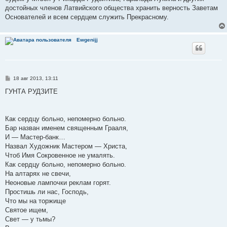
достойных членов Латвийского общества хранить верность Заветам
Основателей и всем сердцем служить Прекрасному.
Ewgenijj
С
18 авг 2013, 13:11
о
о
ГУНТА РУДЗИТЕ
б
щ
е
н
Как сердцу больно, непомерно больно.
и
е
Бар назван именем священным Грааля,
И — Мастер-банк…
Назвал Художник Мастером — Христа,
Чтоб Имя Сокровенное не умалять.
Как сердцу больно, непомерно больно.
На алтарях не свечи,
Неоновые лампочки реклам горят.
Простишь ли нас, Господь,
Что мы на торжище
Святое ищем,
Свет — у тьмы?