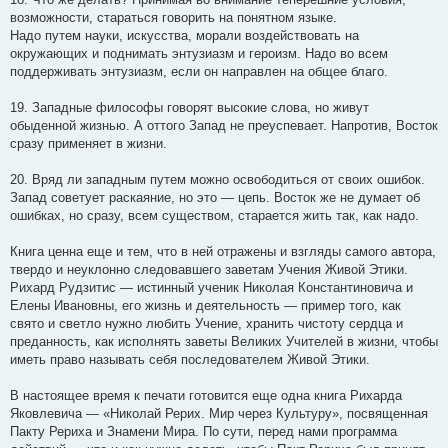
возможности, стараться говорить на понятном языке.
Надо путем науки, искусства, морали воздействовать на
окружающих и поднимать энтузиазм и героизм. Надо во всем
поддерживать энтузиазм, если он направлен на общее благо.
19. Западные философы говорят высокие слова, но живут
обыденной жизнью. А оттого Запад не преуспевает. Напротив, Восток
сразу применяет в жизни.
20. Вряд ли западным путем можно освободиться от своих ошибок.
Запад советует раскаяние, но это — цепь. Восток же не думает об
ошибках, но сразу, всем существом, старается жить так, как надо.
Книга ценна еще и тем, что в ней отражены и взгляды самого автора,
твердо и неуклонно следовавшего заветам Учения Живой Этики.
Рихард Рудзитис — истинный ученик Николая Константиновича и
Елены Ивановны, его жизнь и деятельность — пример того, как
свято и светло нужно любить Учение, хранить чистоту сердца и
преданность, как исполнять заветы Великих Учителей в жизни, чтобы
иметь право называть себя последователем Живой Этики.
В настоящее время к печати готовится еще одна книга Рихарда
Яковлевича — «Николай Рерих. Мир через Культуру», посвященная
Пакту Рериха и Знамени Мира. По сути, перед нами программа