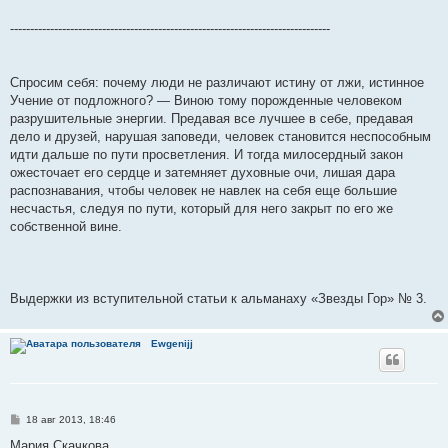
--------------------------------------------------------------------------------
Спросим себя: почему люди не различают истину от лжи, истинное
Учение от подложного? — Виною тому порожденные человеком
разрушительные энергии. Предавая все лучшее в себе, предавая
дело и друзей, нарушая заповеди, человек становится неспособным
идти дальше по пути просветления. И тогда милосердный закон
ожесточает его сердце и затемняет духовные очи, лишая дара
распознавания, чтобы человек не навлек на себя еще большие
несчастья, следуя по пути, который для него закрыт по его же
собственной вине.
Выдержки из вступительной статьи к альманаху «Звезды Гор» № 3.
Ewgenijj
С
18 авг 2013, 18:46
о
о
Мария Скачкова