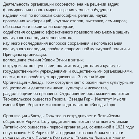
Деятельность организации сосредоточена на решении задач:
формирования нового мировоззрения человека будущего;
издания книг по вопросам философии, религии, науки;
проведения конференций, круглых столов, выставок, семинаров;
образования и воспитания молодежи;
содействия созданию эффективного правового механизма защиты
культурного наследия человечества;
научного исследования вопросов сохранения и использования
культурного наследия, проблем современной культурной политики.
Принципы организации:
воплощение Учения Живой Этики в жизни;
сотрудничество с учеными, политиками, деятелями культуры,
государственными учреждениями и общественными организациями,
всеми, кто способствует продвижению Знамени Мира.
Организация «Звезды Гор» сотрудничает с различными культурными
обществами и деятелями науки, культуры и искусства,
разделяющими ее принципы. Отделениями организации являются
Тернопольское общество Рериха «Звезды Гор», Институт Мысли
имени Юрия Рериха и минское издательство «Звезды Гор».
Организация «Звезды Гор» тесно сотрудничает с Латвийским
обществом Рериха. Ее учредители являются почетными членами
Латвийского общества - первой организации, основанной в 1921 году
по указанию Н.К.Рериха. Мы гордимся оказанной нам честью и
будем учиться у Рихарда Рудзитиса, Гаральда Лукина и других