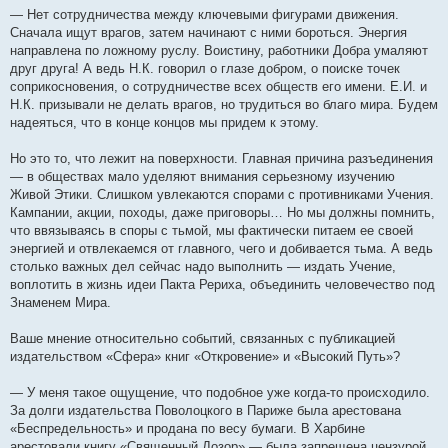
— Нет сотрудничества между ключевыми фигурами движения.
Сначала ищут врагов, затем начинают с ними бороться. Энергия
направлена по ложному руслу. Воистину, работники Добра умаляют
друг друга! А ведь Н.К. говорил о глазе добром, о поиске точек
соприкосновения, о сотрудничестве всех обществ его имени. Е.И. и
Н.К. призывали не делать врагов, но трудиться во благо мира. Будем
надеяться, что в конце концов мы придем к этому.
Но это то, что лежит на поверхности. Главная причина разъединения
— в обществах мало уделяют внимания серьезному изучению
Живой Этики. Слишком увлекаются спорами с противниками Учения.
Кампании, акции, походы, даже приговоры… Но мы должны помнить,
что ввязываясь в споры с тьмой, мы фактически питаем ее своей
энергией и отвлекаемся от главного, чего и добивается тьма. А ведь
столько важных дел сейчас надо выполнить — издать Учение,
воплотить в жизнь идеи Пакта Рериха, объединить человечество под
Знаменем Мира.
Ваше мнение относительно событий, связанных с публикацией
издательством «Сфера» книг «Откровение» и «Высокий Путь»?
— У меня такое ощущение, что подобное уже когда-то происходило.
За долги издательства Поволоцкого в Париже была арестована
«Беспредельность» и продана по весу бумаги. В Харбине
арестовали книгу «Священный Дозор» — была запрещена цензурой.