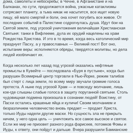
дома, самолеты и небоскребы; в Чечне, в Афганистане и на
Балканах, по сути, продолжается война, ужасные катаклизмы
сотрясают планету, а тьма никак не насытится, все ищет новую
пищу, ей мало смертей и боли, она хочет погубить все живое. От
последних событий в Палестине содрогнулась душа. Идут бои на
Святой земле, под угрозой уничтожения величайшая Христианская
Святыня: танки в Вифлееме, дула их орудий нацелены на храм
Рождества Христова. И это в то время, когда весь католический мир
празднует Пасху, а у православных — Великий пост! Вот оно,
испытание веры: исполняются обряды, твердятся молитвы, но дела
людей изобличают их.
Когда несколько лет назад под угрозой оказались нефтяные
промыслы в Кувейте — последовала «Буря в пустыне», когда был
разрушен Всемирный центр торговли в Нью-Йорке, режим талибов
был стерт с лица земли, по всему миру звучали громкие голоса
протеста. А ныне под угрозой Храм — и повсюду молчание, лишь
кое-где слышны слабые голоса в защиту поруганной святыни. Столь
чудовищная подмена произошла в сознании людей! Воистину, от
Пасхи остались крашеные яйца и куличи! Своим молчанием и
безразличием человечество вновь предает — продает Христа,
только Иуды надели другие маски. Но сущность зла не прикрыть
ничем, у него одна цель — уничтожить все самое высокое и святое.
Если же мир не призовет разного рода фарисеев, потомков Фомы и
Иуды, к ответу, они пойдут и дальше. Вчера разрушили Бамианские