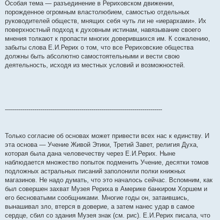
Особая тема — разъединение в Рериховском движении,
порожденное огромным властолюбием, самостью отдельных
руководителей обществ, мнящих себя чуть ли не «иерархами». Их
поверхностный подход к духовным истинам, навязывание своего
мнения толкают к пропасти многих доверившихся им. К сожалению,
забыты слова Е.И.Рерих о том, что все Рериховские общества
должны быть абсолютно самостоятельными и вести свою
деятельность, исходя из местных условий и возможностей.
--------------------------------------------------------------------------------
Только согласие об основах может привести всех нас к единству. И
эта основа — Учение Живой Этики, Третий Завет, религия Духа,
которая была дана человечеству через Е.И.Рерих. Ныне
наблюдается множество попыток подменить Учение, десятки томов
подложных астральных писаний заполонили полки книжных
магазинов. Не надо думать, что это началось сейчас. Вспомним, как
был совершен захват Музея Рериха в Америке банкиром Хоршем и
его бесноватыми сообщниками. Многие годы он, затаившись,
вынашивал зло, втерся в доверие, а затем нанес удар в самое
сердце, сбил со здания Музея знак (см. рис). Е.И.Рерих писала, что