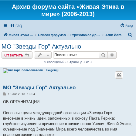
Архив форума сайта «Живая Этика в
мире» (2006-2013)
FAQ
Вход
П
Живая Этика в мире
Список форумов
Рериховское Движение
Агни Йога
о
МО "Звезды Гор" Актуально
и
Поиск
Расширен
Ответить
с
9 сообщений • Страница
1
из
1
к
Ewgenijj
МО "Звезды Гор" Актуально
С
18 авг 2013, 13:04
о
о
ОБ ОРГАНИЗАЦИИ
б
щ
е
Основные цели международной организации «Звезды Гор»:
н
внесение в жизнь идей, заложенных в основу Пакта Рериха;
и
е
глубокое изучение и применение в жизни основ Учения Живой Этики;
объединение под Знаменем Мира всего человечества во имя
спасения жизни на планете.