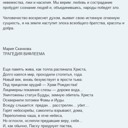
невежества, лжи и насилия. Мы верим: любовь и сострадание
пробудят сознание людей и, объединившись, народы победят зло.
Человечество воскреснет духом, выявит свою истинную огненную
сущность, и на земле наступит эпоха всеобщего братства, красоты и
добра.
Мария Скачкова
ТРАГЕДИЯ ВИФЛЕЕМА
Еще память жива, как толпа распинала Христа,
Долго каялся мир, проходили столетья, года.
Новый век, вновь безумствует в ярости тьма:
Под прицелом орудий — Храм Рождества!
Лицемерны покаяния слезы — дороже вода…
Уничтожены статуи Будды, земную обитель Христа
Осквернили потомки Фомы и Иуды.
Всюду слышится: предан… расстрелян… убит…
Горят небоскребы, самолеты взрывают, дома,
Переполнена чаша, в огне небеса,
Но оглохли, ослепли предавшие веру, себя…
И, как обычно, Пасху празднует паства,