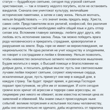
статуи — буддийскую святыню, сегодня под угрозой святыня
христианская, — так и планету недолго погубить, если не остановить
вандалов. Сначала они уничтожат культуру, величайшие
исторические памятники, а затем и саму жизнь. Нельзя молчать,
нельзя бездействовать — это значит вновь предать веру, Христа,
самих себя. Представителям всех религий, конфессий, без различия
рас и национальностей необходимо найти общий язык и дать отпор
силам зла. Вспомним главную заповедь: любите друг друга, ибо
любовь есть исполнение закона. Лишь так можно победить врага
рода человеческого и прекратить страдания, кровопролития и
разрушения на земле. Ведь горе не имеет ни вероисповедания, ни
национальности. Ни одна религия не учит кощунству и злодеяниям,
но говорит о сострадании и любви к ближнему. Нельзя позволить,
чтобы невежество окончательно затмило человеческое мышление.
Будем молиться о мире, о Высшей помощи и благословении на
добрые дела, и посылать добрые мысли: пусть они светоносными
лучами любви покроют святыни, согреют измученные сердца,
искалеченные души, пусть принесут они мир в каждый дом, в
каждую страну. Так будет: придет время, и десница Господня
поразит преступников, не уйти им от возмездия. И хотя сегодня
громче всех кричат об агрессии и терроре сами агрессоры, их
лицемерие уже никого не обманет, всем известна истинная цена их
заявлений и обвинений. Мы знаем смысл происходящих ныне
событий: великие потрясения и испытания посланы человечеству,
дабы оно окончательно не одичало, дабы исцелилось от паралича