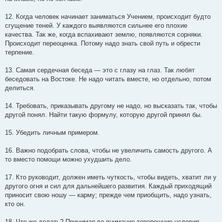
12. Когда человек начинает заниматься Учением, происходит будто
сгущение теней. У каждого выявляются сильнее его плохие
качества. Так же, когда вспахивают землю, появляются сорняки.
Происходит переоценка. Потому надо знать свой путь и обрести
терпение.
13. Самая сердечная беседа — это с глазу на глаз. Так любят
беседовать на Востоке. Не надо читать вместе, но отдельно, потом
делиться.
14. Требовать, приказывать другому не надо, но высказать так, чтобы
другой понял. Найти такую формулу, которую другой принял бы.
15. Убедить личным примером.
16. Важно подобрать слова, чтобы не увеличить самость другого. А
то вместо помощи можно ухудшить дело.
17. Кто руководит, должен иметь чуткость, чтобы видеть, хватит ли у
другого огня и сил для дальнейшего развития. Каждый приходящий
приносит свою ношу — карму; прежде чем приобщить, надо узнать,
кто он.
18. Что же делать? Принимая во внимание теперешние условия,