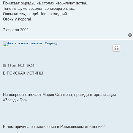
Почитает обряды, на столах изобилуют яства.
Тонет в шуме веселья вопиющего глас:
Опомнитесь, люди! Час последний —
Огонь у порога!
7 апреля 2002 г.
Ewgenijj
С
18 авг 2013, 19:02
о
о
В ПОИСКАХ ИСТИНЫ
б
щ
е
н
и
е
На вопросы отвечает Мария Скачкова, президент организации
«Звезды Гор».
В чем причина разъединения в Рериховском движении?