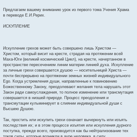
Предлагаем вашему вниманию урок из первого тома Учения Храма
в переводе Е.И.Рерих.
ИСКУПЛЕНИЕ
Искупление грехов может быть совершено лишь Христом —
Христом, который висит на кресте, страдая на протяжении всей
Маха-Юги (великий космический Цикл), на кресте, начертанном в
пространстве пересечением линии материи линией духа. Искупление
за личные грехи совершается душою — носительницей Христа —
почти беспрерывно на протяжении земных жизней индивидуального
Еgo. Когда устремления души, направленные к повиновению
Божественному Закону, преодолевают желания тела нарушать этот
Закон ради самоуслаждения, то полное изменение или трансмутация
совершается в низшей природе. Процесс преодоления и
трансмутации кульминирует в слиянии индивидуальной души с
Высшею Душою.
Так, простить или искупить грехи означает вычеркнуть или изъять
последствия их; и в этом процессе изъятия или искупления дурного
поступка, прежде всего, производится как бы нейтрализование тех
токов силы, которые возникли в ауре человека, в силу