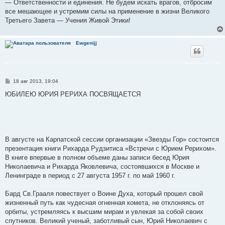
— Ответственности и единения. Не будем искать врагов, отбросим
все мешающее и устремим силы на применение в жизни Великого
Третьего Завета — Учения Живой Этики!
Ewgenijj
С
18 авг 2013, 19:04
о
о
ЮБИЛЕЮ ЮРИЯ РЕРИХА ПОСВЯЩАЕТСЯ
б
щ
е
н
и
е
В августе на Карпатской сессии организации «Звезды Гор» состоится
презентация книги Рихарда Рудзитиса «Встречи с Юрием Рерихом».
В книге впервые в полном объеме даны записи бесед Юрия
Николаевича и Рихарда Яковлевича, состоявшихся в Москве и
Ленинграде в период с 27 августа 1957 г. по май 1960 г.
Бард Св.Грааля повествует о Воине Духа, который прошел свой
жизненный путь как чудесная огненная комета, не отклоняясь от
орбиты, устремляясь к высшим мирам и увлекая за собой своих
спутников. Великий ученый, заботливый сын, Юрий Николаевич с