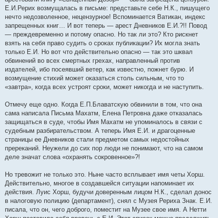
Е.И.Рерих возмущалась в письме: представьте себе Н.К., пишущего
нечто недозволенное, нецензурное! Вспоминается Ватикан, индекс
запрещенных книг… И вот теперь — арест Дневников Е.И.?!! Повод
— преждевременно и потому опасно. Но так ли это? Кто рискнет
взять на себя право судить о сроках публикации? Их могла знать
только Е.И. Но вот что действительно опасно — так это шквал
обвинений во всех смертных грехах, направленный против
издателей, ибо посеявший ветер, как известно, пожнет бурю. И
возмущение стихий может оказаться столь сильным, что то
«завтра», когда всех устроят сроки, может никогда и не наступить.
Отмечу еще одно. Когда Е.П.Блаватскую обвинили в том, что она
сама написала Письма Махатм, Елена Петровна даже отказалась
защищаться в суде, чтобы Имя Махатм не упоминалось в связи с
судебным разбирательством. А теперь Имя Е.И. и драгоценные
страницы ее Дневников стали предметом самых недостойных
пререканий. Неужели до сих пор люди не понимают, что на самом
деле значат слова «охранять сокровенное»?!
Но тревожит не только это. Ныне часто всплывает имя четы Хорш.
Действительно, многое в создавшейся ситуации напоминает их
действия. Луис Хорш, будучи доверенным лицом Н.К., сделал донос
в налоговую полицию (департамент), снял с Музея Рериха Знак. Е.И.
писала, что он, чего доброго, поместит на Музее свое имя. А Нетти