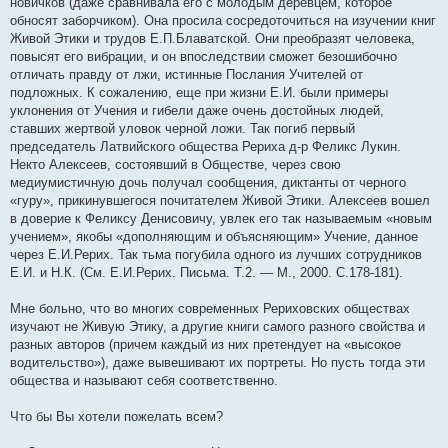
новичков (даже сравнивала его с молодым деревцем, которое
обносят заборчиком). Она просила сосредоточиться на изучении книг
Живой Этики и трудов Е.П.Блаватской. Они преобразят человека,
повысят его вибрации, и он впоследствии сможет безошибочно
отличать правду от лжи, истинные Послания Учителей от
подложных. К сожалению, еще при жизни Е.И. были примеры
уклонения от Учения и гибели даже очень достойных людей,
ставших жертвой уловок черной ложи. Так погиб первый
председатель Латвийского общества Рериха д-р Феликс Лукин.
Некто Алексеев, состоявший в Обществе, через свою
медиумистичную дочь получал сообщения, диктанты от черного
«гуру», прикинувшегося почитателем Живой Этики. Алексеев вошел
в доверие к Феликсу Денисовичу, увлек его так называемым «новым
учением», якобы «дополняющим и объясняющим» Учение, данное
через Е.И.Рерих. Так тьма погубила одного из лучших сотрудников
Е.И. и Н.К. (См. Е.И.Рерих. Письма. Т.2. — М., 2000. С.178-181).
Мне больно, что во многих современных Рериховских обществах
изучают не Живую Этику, а другие книги самого разного свойства и
разных авторов (причем каждый из них претендует на «высокое
водительство»), даже вывешивают их портреты. Но пусть тогда эти
общества и называют себя соответственно.
Что бы Вы хотели пожелать всем?