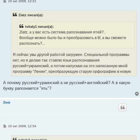
С
10 окт 2008, 12:21
о
о
б
Ziatz писал(а):
щ
е
н
tvitaly1 писал(а):
и
е
Ziatz, а у вас есть система рапознавания ятей?..
Вообще можно было бы и преобразовать в tif, а вы сможете
распознать?...
Я сейчас увы другой работой загружен. Специальной программы
нет, но я делаю так: ставлю язык распознавания
русский+украинский, а потом напускаю на это написанную мной
программу "Ленин", преобразующую старую орфографию в новую
А почему русский+ураинский а не русский+английский? А в какую
букву рапознается "ять"?
Ziatz
С
10 окт 2008, 12:54
о
о
б