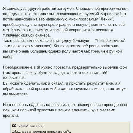
Я сейчас увы другой работой загружен. Специальной программы нет,
но я делаю так: ставлю язык распознавания русский+украинский, а
потом напускаю на это написанную мной программу "Ленин",
преобразующую старую орфографию в новую (примитивно, но всё
же). Кроме того, поиском и заменой исправляются несколько
типичных ошибок сканера.
Так я распознал несколько книг (одну большую — "Призрак живых"
— и несколько маленьких). Конечно потом всё равно работа по
вычитке очень большая, однако получается быстрее, чем ручной
набор.
Преобразование в tif нужно провести, предварительно выбелив фон
(там ореолы вокруг букв из-за jpg), а потом сохранить ч/б
однобитный.
Вы можете сделать, как я сказал, и прислать результат мне, а я
обработаю своей программой и сделаю нужные замены, а потом уж
вы вычитаете.
Но я не очень надеюсь на результат, т.к. сканирование проведено со
слишком большой яркостью и тонкие элементы букв местами
пропали.
tvitaly1 писал(а):
Zitaz, а вам перевод понравился?..