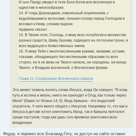
И сын Панду увидел в теле Бога богов всю вселенную в
единстве и многообразии.
14. И тогда Дхананджая, охваченный изумлением, с
вздыбившимися волосами, склонил голову перед Господом и
воззвал к Нему, сложив ладони.
Арджуна сказал:
15. В Твоем теле, Господь, я вижу всех полубогов и множество
разных существ, Шиву, Брахму, сидящего на лотосном троне, и
всех мудрецов и божественных змеев.
16. Я вижу Тебя с многочисленными руками, чревами, устами,
глазами, обладающего бесчисленными образами со всех
сторон, но я не вижу ни Твоего начала, ни середины, ни конца
Твоего, о Владыка вселенной, о Вселенская форма.
Глава 11. Созерцание Вселенского образа
Это может помочь понять слова Иисуса, когда Он говорил: "Я есмь
путь и истина и жизнь; никто не приходит к Отцу, как только через
Меня" (Еванг. от Иоана 14; 6). Ведь Кришна - это индусский
спаситель. У него много общего с Иисусом. Например то, что как и
Иисуса в детсве хотел уничтожить Ирод, так и Кришна прятался
среди пастухов, тогда как царь того времени уничтожил всех
младенцев.
Федор, я перевел всю Бхагавад-Гиту, но доступ на сайте оставил