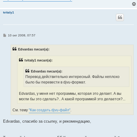
tvitaly1
С
10 окт 2008, 07:57
о
о
б
Edvardas писал(а):
щ
е
н
tvitaly1 писал(а):
и
е
Edvardas писал(а):
Перевод действительно интересный. Файлы неплохо
было бы перевести в djvu-формат.
Edvardas, у меня нет программы, которая это делает. А вы
могли бы это сделать?.. А какой программой это делается?...
См. тему
"Как создать djvu-файл"
.
Edvardas, спасибо за ссылку, и рекомендацию,