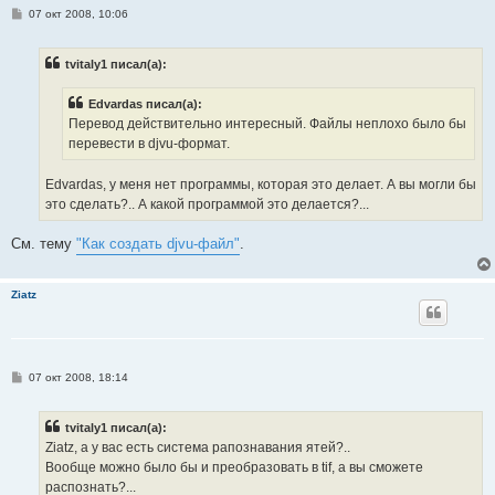
С
07 окт 2008, 10:06
о
о
б
tvitaly1 писал(а):
щ
е
н
Edvardas писал(а):
и
е
Перевод действительно интересный. Файлы неплохо было бы
перевести в djvu-формат.
Edvardas, у меня нет программы, которая это делает. А вы могли бы
это сделать?.. А какой программой это делается?...
См. тему
"Как создать djvu-файл"
.
Ziatz
С
07 окт 2008, 18:14
о
о
б
tvitaly1 писал(а):
щ
е
Ziatz, а у вас есть система рапознавания ятей?..
н
Вообще можно было бы и преобразовать в tif, а вы сможете
и
е
распознать?...