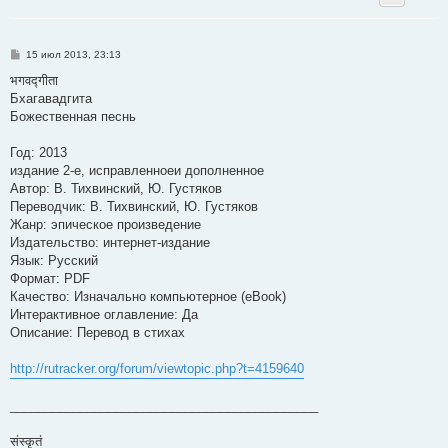
С
15 июл 2013, 23:13
о
о
भगवद्गीता
б
Бхагавадгита
щ
е
Божественная песнь
н
и
е
Год: 2013
издание 2-е, исправленноеи дополненное
Автор: В. Тихвинский, Ю. Густяков
Переводчик: В. Тихвинский, Ю. Густяков
Жанр: эпическое произведение
Издательство: интернет-издание
Язык: Русский
Формат: PDF
Качество: Изначально компьютерное (eBook)
Интерактивное оглавление: Да
Описание: Перевод в стихах
http://rutracker.org/forum/viewtopic.php?t=4159640
____________________________________________
संस्कृतं