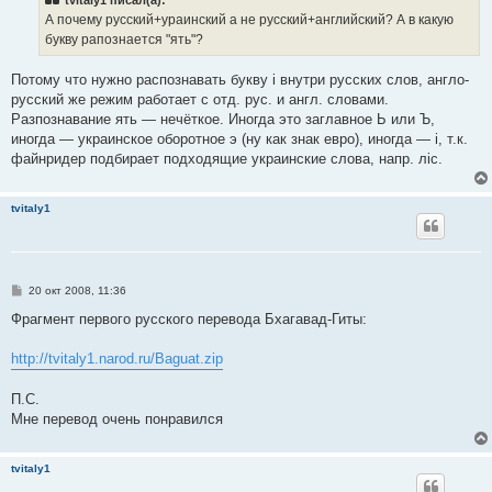
tvitaly1 писал(а):
щ
е
А почему русский+ураинский а не русский+английский? А в какую
н
букву рапознается "ять"?
и
е
Потому что нужно распознавать букву i внутри русских слов, англо-
русский же режим работает с отд. рус. и англ. словами.
Разпознавание ять — нечёткое. Иногда это заглавное Ь или Ъ,
иногда — украинское оборотное э (ну как знак евро), иногда — i, т.к.
файнридер подбирает подходящие украинские слова, напр. лiс.
tvitaly1
С
20 окт 2008, 11:36
о
о
Фрагмент первого русского перевода Бхагавад-Гиты:
б
щ
е
http://tvitaly1.narod.ru/Baguat.zip
н
и
е
П.С.
Мне перевод очень понравился
tvitaly1