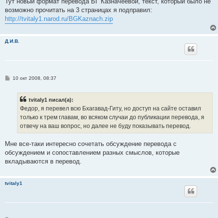
Тут новый формат перевода БГ Казначеевой, текст, который было не
возможно прочитать на 3 страницах я подправил:
http://tvitaly1.narod.ru/BGKaznach.zip
Д.И.В.
С
10 окт 2008, 08:37
о
о
б
tvitaly1 писал(а):
щ
е
Федор, я перевел всю Бхагавад-Гиту, но доступ на сайте оставил
н
только к трем главам, во всяком случаи до публикации перевода, я
и
е
отвечу на ваш вопрос, но далее не буду показывать перевод.
Мне все-таки интересно сочетать обсуждение перевода с
обсуждением и сопоставлением разных смыслов, которые
вкладываются в перевод.
tvitaly1