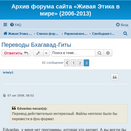
Архив форума сайта «Живая Этика в
мире» (2006-2013)
FAQ
Вход
П
Живая Этика в мире
Список форумов
Рериховское Движение
Свободная тематика
о
Переводы Бхагавад-Гиты
и
Поиск
Расширен
Ответить
с
к
1
2
3
Пред.
62 сообщения
tvitaly1
С
07 окт 2008, 08:52
о
о
б
Edvardas писал(а):
щ
е
Перевод действительно интересный. Файлы неплохо было бы
н
перевести в djvu-формат.
и
е
Edvardas, у меня нет программы, которая это делает. А вы могли бы