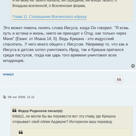
я не вижу ни Твоего начала, ни середины, ни конца Твоего, о
Владыка вселенной, о Вселенская форма.
Глава 11. Созерцание Вселенского образа
Это может помочь понять слова Иисуса, когда Он говорил: "Я есмь
путь и истина и жизнь; никто не приходит к Отцу, как только через
Меня" (Еванг. от Иоана 14; 6). Ведь Кришна - это индусский
спаситель. У него много общего с Иисусом. Например то, что как и
Иисуса в детсве хотел уничтожить Ирод, так и Кришна прятался
среди пастухов, тогда как царь того времени уничтожил всех
младенцев.
tvitaly1
С
09 окт 2008, 11:11
о
о
б
Федор Родионов писал(а):
щ
е
tvitaly1, не могли бы вы перевести вот эту главу, где Кришна
н
открывает свой облик Арджуне? Интересен ваш перевод:
и
е