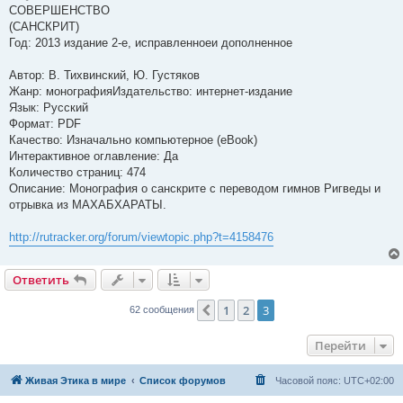
СОВЕРШЕНСТВО
(САНСКРИТ)
Год: 2013 издание 2-е, исправленноеи дополненное
Автор: В. Тихвинский, Ю. Густяков
Жанр: монографияИздательство: интернет-издание
Язык: Русский
Формат: PDF
Качество: Изначально компьютерное (eBook)
Интерактивное оглавление: Да
Количество страниц: 474
Описание: Монография о санскрите с переводом гимнов Ригведы и
отрывка из МАХАБХАРАТЫ.
http://rutracker.org/forum/viewtopic.php?t=4158476
Ответить
1
2
3
Пред.
62 сообщения
Перейти
Живая Этика в мире
Список форумов
Часовой пояс:
UTC+02:00