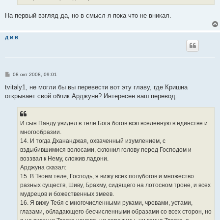
На первый взгляд да, но в смысл я пока что не вникал.
Д.И.В.
С
08 окт 2008, 09:01
о
о
tvitaly1, не могли бы вы перевести вот эту главу, где Кришна
б
открывает свой облик Арджуне? Интересен ваш перевод:
щ
е
н
и
е
И сын Панду увидел в теле Бога богов всю вселенную в единстве и
многообразии.
14. И тогда Дхананджая, охваченный изумлением, с
вздыбившимися волосами, склонил голову перед Господом и
воззвал к Нему, сложив ладони.
Арджуна сказал:
15. В Твоем теле, Господь, я вижу всех полубогов и множество
разных существ, Шиву, Брахму, сидящего на лотосном троне, и всех
мудрецов и божественных змеев.
16. Я вижу Тебя с многочисленными руками, чревами, устами,
глазами, обладающего бесчисленными образами со всех сторон, но