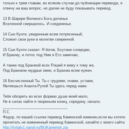
только к трем главам, во всяком случаи до публикации перевода, я
отвечу на ваш вопрос, но далее не буду показывать перевод.
13 В Шарире Великого Бога деленье
Вселенной свершалось. И соединенье.
14 Сын Кунти, увиденным всем потрясенный,
Сложил свои руки в молитве смиренной.
15 Сын Кунти сказал: Я богов, Бхутани созерцаю,
И Брахму, и лотос под Ним я Его замечаю,
А также под Брахмой всех Ришей я вижу к тому же,
Под Брахмою мудрые змеи, и Брахма всем нужен.
16 Бесчисленный Ты. Ты с грудями, очами, устами,
Являешься Ананта-Рупой Ты здесь перед нами.
Тебя обозреть во всех формах душе моей мало,
Не в силах найти я твореньям конец, середину, начало.
________________________________
П.С.
Федор, по вашей ссылке перевод Каменской изменен,если вы хотите
прочитать не измененный перевод Каменской, качайте с моего сайта:
http://tvitaly1.narod.ru/BGKamensk.zip