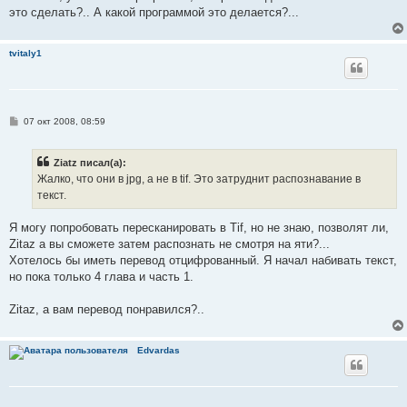
это сделать?.. А какой программой это делается?...
tvitaly1
С
07 окт 2008, 08:59
о
о
б
Ziatz писал(а):
щ
е
Жалко, что они в jpg, а не в tif. Это затруднит распознавание в
н
текст.
и
е
Я могу попробовать пересканировать в Tif, но не знаю, позволят ли,
Zitaz a вы сможете затем распознать не смотря на яти?...
Хотелось бы иметь перевод отцифрованный. Я начал набивать текст,
но пока только 4 глава и часть 1.
Zitaz, а вам перевод понравился?..
Edvardas