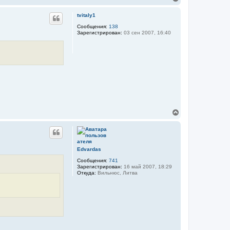
е
р
tvitaly1
н
у
Сообщения:
138
Зарегистрирован:
03 сен 2007, 16:40
т
ь
с
я
к
н
а
ч
а
л
у
В
е
р
н
у
т
Edvardas
ь
Сообщения:
741
с
Зарегистрирован:
16 май 2007, 18:29
я
Откуда:
Вильнюс, Литва
к
н
а
ч
а
л
у