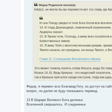
б
Федор Родионов писал(а):
щ
е
tvitaly1, не могли бы вы перевести вот эту главу, гд
н
и
е
И сын Панду увидел в теле Бога богов всю вселен
14. И тогда Дхананджая, охваченный изумлением, 
Арджуна сказал:
15. В Твоем теле, Господь, я вижу всех полубогов
божественных змеев.
16. Я вижу Тебя с многочисленными руками, чрева
Твоего начала, ни середины, ни конца Твоего, о 
Глава 11. Созерцание Вселенского образа
Это может помочь понять слова Иисуса, когда Он говори
Иоана 14; 6). Ведь Кришна - это индусский спаситель.
так и Кришна прятался среди пастухов, тогда как цар
Федор, я перевел всю Бхагавад-Гиту, но доступ на сай
вопрос, но далее не буду показывать перевод.
13 В Шарире Великого Бога деленье
Вселенной свершалось. И соединенье.