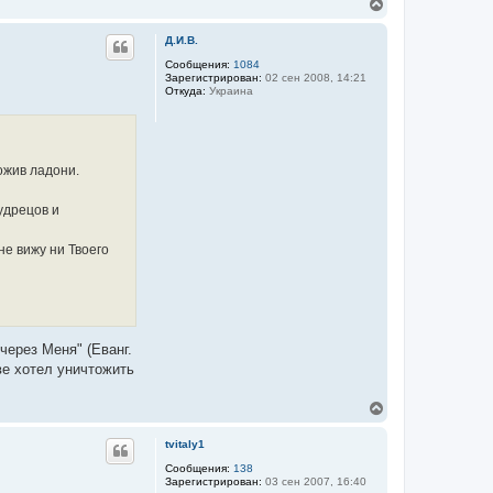
В
е
л
е
я
р
Д.И.В.
Z
н
i
у
Сообщения:
1084
a
Зарегистрирован:
02 сен 2008, 14:21
т
t
Откуда:
Украина
ь
z
с
я
к
н
ожив ладони.
а
ч
а
мудрецов и
л
у
не вижу ни Твоего
через Меня" (Еванг.
ве хотел уничтожить
В
е
р
tvitaly1
н
у
Сообщения:
138
Зарегистрирован:
03 сен 2007, 16:40
т