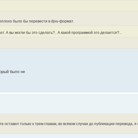
плохо было бы перевести в djvu-формат.
т. А вы могли бы это сделать?.. А какой программой это делается?...
торый было не
те оставил только к трем главам, во всяком случаи до публикации перевода, я