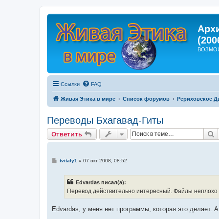
Арх
(200
ВОЗМО
Ссылки
FAQ
Живая Этика в мире
Список форумов
Рериховское Д
Переводы Бхагавад-Гиты
П
Ответить
С
tvitaly1
»
07 окт 2008, 08:52
о
о
б
Edvardas писал(а):
щ
е
Перевод действительно интересный. Файлы неплохо 
н
и
е
Edvardas, у меня нет программы, которая это делает. А