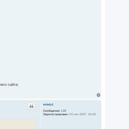
его сайта:
В
е
р
tvitaly1
н
у
Сообщения:
138
Зарегистрирован:
03 сен 2007, 16:40
т
ь
с
я