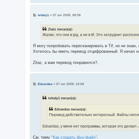
С
tvitaly1
»
07 окт 2008, 08:59
о
о
б
Ziatz писал(а):
щ
е
Жалко, что они в jpg, а не в tif. Это затруднит распозн
н
и
е
Я могу попробовать пересканировать в Tif, но не знаю, 
Хотелось бы иметь перевод отцифрованный. Я начал наб
Zitaz, а вам перевод понравился?..
С
Edvardas
»
07 окт 2008, 10:06
о
о
б
tvitaly1 писал(а):
щ
е
н
Edvardas писал(а):
и
е
Перевод действительно интересный. Файлы непло
Edvardas, у меня нет программы, которая это делает. 
См. тему
"Как создать djvu-файл"
.