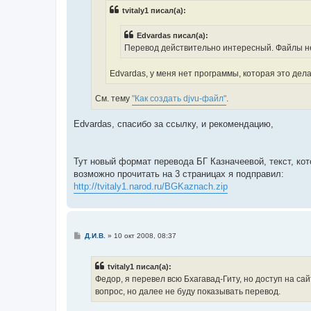
н
tvitaly1 писал(а):
и
е
Edvardas писал(а):
Перевод действительно интересный. Файлы не
Edvardas, у меня нет программы, которая это делае
См. тему
"Как создать djvu-файл"
.
Edvardas, спасибо за ссылку, и рекомендацию,
Тут новый формат перевода БГ Казначеевой, текст, ко
возможно прочитать на 3 страницах я подправил:
http://tvitaly1.narod.ru/BGKaznach.zip
С
Д.И.В.
»
10 окт 2008, 08:37
о
о
б
tvitaly1 писал(а):
щ
е
Федор, я перевел всю Бхагавад-Гиту, но доступ на сай
н
вопрос, но далее не буду показывать перевод.
и
е