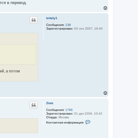
ч
тся в перевод.
а
В
л
е
у
р
tvitaly1
н
у
Сообщения:
138
Зарегистрирован:
03 сен 2007, 16:40
т
ь
с
я
к
н
а
ч
а
л
ий, а потом
у
В
е
р
Ziatz
н
у
Сообщения:
1766
Зарегистрирован:
01 дек 2006, 10:42
т
Откуда:
Москва
ь
К
Контактная информация:
с
о
я
н
к
т
а
н