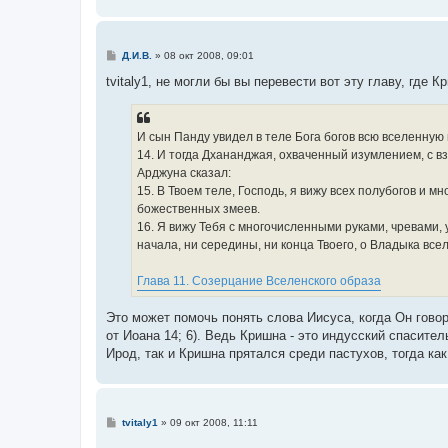
С
Д.И.В.
»
08 окт 2008, 09:01
о
о
tvitaly1, не могли бы вы перевести вот эту главу, где
б
щ
е
н
И сын Панду увидел в теле Бога богов всю вселенную 
и
е
14. И тогда Дхананджая, охваченный изумлением, с в
Арджуна сказал:
15. В Твоем теле, Господь, я вижу всех полубогов и м
божественных змеев.
16. Я вижу Тебя с многочисленными руками, чревами, 
начала, ни середины, ни конца Твоего, о Владыка все
Глава 11. Созерцание Вселенского образа
Это может помочь понять слова Иисуса, когда Он говори
от Иоана 14; 6). Ведь Кришна - это индусский спасител
Ирод, так и Кришна прятался среди пастухов, тогда ка
С
tvitaly1
»
09 окт 2008, 11:11
о
о