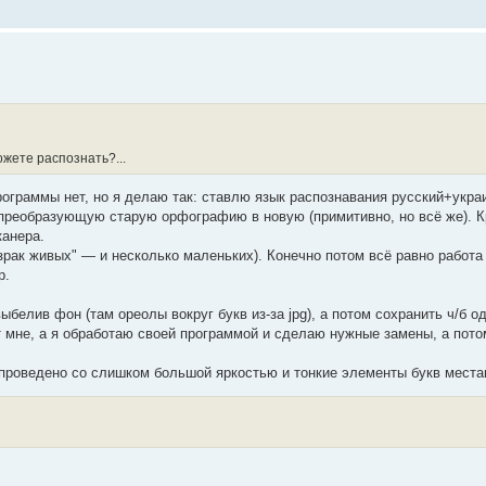
ожете распознать?...
рограммы нет, но я делаю так: ставлю язык распознавания русский+украи
 преобразующую старую орфографию в новую (примитивно, но всё же). К
канера.
зрак живых" — и несколько маленьких). Конечно потом всё равно работа
р.
ыбелив фон (там ореолы вокруг букв из-за jpg), а потом сохранить ч/б о
т мне, а я обработаю своей программой и сделаю нужные замены, а пото
ие проведено со слишком большой яркостью и тонкие элементы букв места