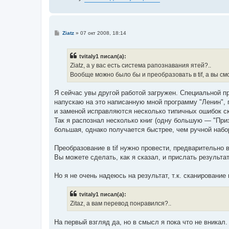
С
Ziatz
»
07 окт 2008, 18:14
о
о
б
tvitaly1 писал(а):
щ
е
Ziatz, а у вас есть система рапознавания ятей?..
н
Вообще можно было бы и преобразовать в tif, а вы см
и
е
Я сейчас увы другой работой загружен. Специальной п
напускаю на это написанную мной программу "Ленин",
и заменой исправляются несколько типичных ошибок с
Так я распознал несколько книг (одну большую — "При
большая, однако получается быстрее, чем ручной набо
Преобразование в tif нужно провести, предварительно в
Вы можете сделать, как я сказал, и прислать результа
Но я не очень надеюсь на результат, т.к. сканирован
tvitaly1 писал(а):
Zitaz, а вам перевод понравился?..
На первый взгляд да, но в смысл я пока что не вникал.