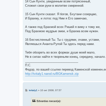
14 Сын Кунти, увиденным всем потрясенный,
Сложил свои руки в молитве смиренной.
15 Сын Кунти сказал: Я богов, Бхутани созерцаю,
И Брахму, и лотос под Ним я Его замечаю,
А также под Брахмой всех Ришей я вижу к тому же,
Под Брахмою мудрые змеи, и Брахма всем нужен.
16 Бесчисленный Ты. Ты с грудями, очами, устами,
Являешься Ананта-Рупой Ты здесь перед нами.
Тебя обозреть во всех формах душе моей мало,
Не в силах найти я твореньям конец, середину, начало.
________________________________
П.С.
Федор, по вашей ссылке перевод Каменской изменен,ес
http://tvitaly1.narod.ru/BGKamensk.zip
С
tvitaly1
»
10 окт 2008, 07:57
о
о
б
Edvardas писал(а):
щ
е