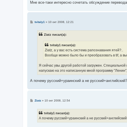
Мне все-таки интересно сочетать обсуждение перевод
С
tvitaly1
»
10 окт 2008, 12:21
о
о
б
Ziatz писал(а):
щ
е
н
tvitaly1 писал(а):
и
е
Ziatz, а у вас есть система рапознавания ятей?..
Вообще можно было бы и преобразовать в tif, а вы
Я сейчас увы другой работой загружен. Специальной 
напускаю на это написанную мной программу "Ленин
А почему русский+ураинский а не русский+английский? 
С
Ziatz
»
10 окт 2008, 12:54
о
о
б
tvitaly1 писал(а):
щ
е
А почему русский+ураинский а не русский+английский?
н
и