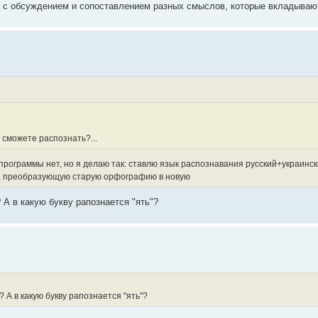
а с обсуждением и сопоставлением разных смыслов, которые вкладываю
 сможете распознать?...
программы нет, но я делаю так: ставлю язык распознавания русский+украинск
", преобразующую старую орфографию в новую
А в какую букву рапознается "ять"?
 А в какую букву рапознается "ять"?