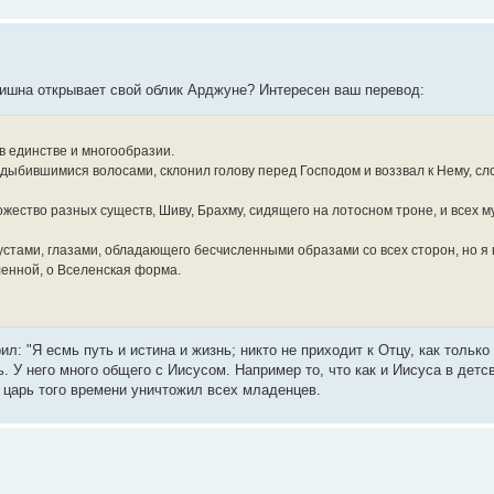
 Кришна открывает свой облик Арджуне? Интересен ваш перевод:
в единстве и многообразии.
здыбившимися волосами, склонил голову перед Господом и воззвал к Нему, сл
ножество разных существ, Шиву, Брахму, сидящего на лотосном троне, и всех 
устами, глазами, обладающего бесчисленными образами со всех сторон, но я 
ленной, о Вселенская форма.
л: "Я есмь путь и истина и жизнь; никто не приходит к Отцу, как только 
ь. У него много общего с Иисусом. Например то, что как и Иисуса в детс
к царь того времени уничтожил всех младенцев.