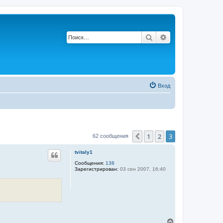
Поиск
Расширенный по
Вход
1
2
3
Пред.
62 сообщения
tvitaly1
Сообщения:
138
Зарегистрирован:
03 сен 2007, 16:40
В