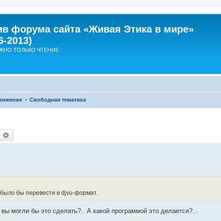
ив форума сайта «Живая Этика в мире»
6-2013)
ЖНО ТОЛЬКО ЧТЕНИЕ
вижение
Свободная тематика
оиск
Расширенный поиск
было бы перевести в djvu-формат.
 вы могли бы это сделать?.. А какой программой это делается?...