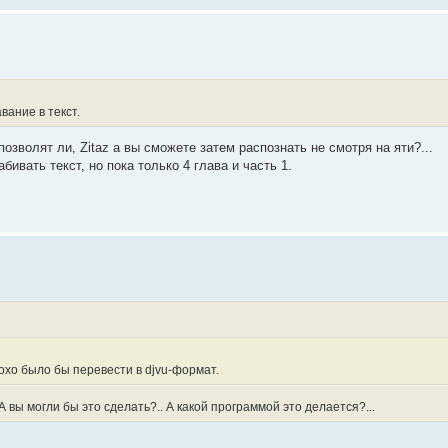
авание в текст.
позволят ли, Zitaz a вы сможете затем распознать не смотря на яти?...
ивать текст, но пока только 4 глава и часть 1.
хо было бы перевести в djvu-формат.
А вы могли бы это сделать?.. А какой программой это делается?...