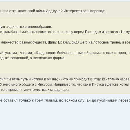
е Кришна открывает свой облик Арджуне? Интересен ваш перевод:
ную в единстве и многообразии.
с вздыбившимися волосами, склонил голову перед Господом и воззвал к Нему
 и множество разных существ, Шиву, Брахму, сидящего на лотосном троне, и вс
ми, устами, глазами, обладающего бесчисленными образами со всех сторон, н
Владыка вселенной, о Вселенская форма.
л: "Я есмь путь и истина и жизнь; никто не приходит к Отцу, как только через 
 У него много общего с Иисусом. Например то, что как и Иисуса в детсве хоте
ь того времени уничтожил всех младенцев.
те оставил только к трем главам, во всяком случаи до публикации перево