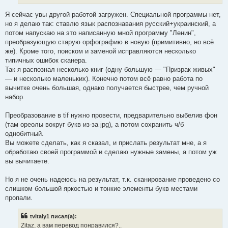
Я сейчас увы другой работой загружен. Специальной программы нет,
но я делаю так: ставлю язык распознавания русский+украинский, а
потом напускаю на это написанную мной программу "Ленин",
преобразующую старую орфографию в новую (примитивно, но всё
же). Кроме того, поиском и заменой исправляются несколько
типичных ошибок сканера.
Так я распознал несколько книг (одну большую — "Призрак живых"
— и несколько маленьких). Конечно потом всё равно работа по
вычитке очень большая, однако получается быстрее, чем ручной
набор.
Преобразование в tif нужно провести, предварительно выбелив фон
(там ореолы вокруг букв из-за jpg), а потом сохранить ч/б
однобитный.
Вы можете сделать, как я сказал, и прислать результат мне, а я
обработаю своей программой и сделаю нужные замены, а потом уж
вы вычитаете.
Но я не очень надеюсь на результат, т.к. сканирование проведено со
слишком большой яркостью и тонкие элементы букв местами
пропали.
tvitaly1 писал(а):
Zitaz, а вам перевод понравился?..