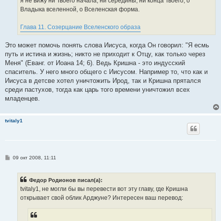
я не вижу ни Твоего начала, ни середины, ни конца Твоего, о
Владыка вселенной, о Вселенская форма.
Глава 11. Созерцание Вселенского образа
Это может помочь понять слова Иисуса, когда Он говорил: "Я есмь
путь и истина и жизнь; никто не приходит к Отцу, как только через
Меня" (Еванг. от Иоана 14; 6). Ведь Кришна - это индусский
спаситель. У него много общего с Иисусом. Например то, что как и
Иисуса в детсве хотел уничтожить Ирод, так и Кришна прятался
среди пастухов, тогда как царь того времени уничтожил всех
младенцев.
tvitaly1
С
09 окт 2008, 11:11
о
о
б
Федор Родионов писал(а):
щ
е
tvitaly1, не могли бы вы перевести вот эту главу, где Кришна
н
открывает свой облик Арджуне? Интересен ваш перевод:
и
е