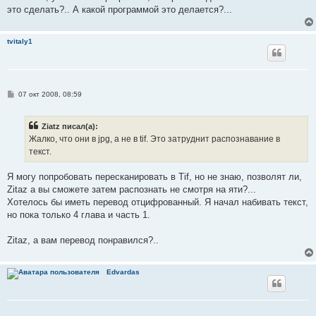
это сделать?.. А какой программой это делается?...
tvitaly1
С
07 окт 2008, 08:59
о
о
б
Ziatz писал(а):
щ
е
Жалко, что они в jpg, а не в tif. Это затруднит распознавание в
н
текст.
и
е
Я могу попробовать пересканировать в Tif, но не знаю, позволят ли,
Zitaz a вы сможете затем распознать не смотря на яти?...
Хотелось бы иметь перевод отцифрованный. Я начал набивать текст,
но пока только 4 глава и часть 1.
Zitaz, а вам перевод понравился?..
Edvardas