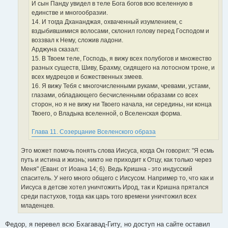
И сын Панду увидел в теле Бога богов всю вселенную в
единстве и многообразии.
14. И тогда Дхананджая, охваченный изумлением, с
вздыбившимися волосами, склонил голову перед Господом и
воззвал к Нему, сложив ладони.
Арджуна сказал:
15. В Твоем теле, Господь, я вижу всех полубогов и множество
разных существ, Шиву, Брахму, сидящего на лотосном троне, и
всех мудрецов и божественных змеев.
16. Я вижу Тебя с многочисленными руками, чревами, устами,
глазами, обладающего бесчисленными образами со всех
сторон, но я не вижу ни Твоего начала, ни середины, ни конца
Твоего, о Владыка вселенной, о Вселенская форма.
Глава 11. Созерцание Вселенского образа
Это может помочь понять слова Иисуса, когда Он говорил: "Я есмь
путь и истина и жизнь; никто не приходит к Отцу, как только через
Меня" (Еванг. от Иоана 14; 6). Ведь Кришна - это индусский
спаситель. У него много общего с Иисусом. Например то, что как и
Иисуса в детсве хотел уничтожить Ирод, так и Кришна прятался
среди пастухов, тогда как царь того времени уничтожил всех
младенцев.
Федор, я перевел всю Бхагавад-Гиту, но доступ на сайте оставил