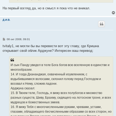
На первый взгляд да, но в смысл я пока что не вникал.
Д.И.В.
С
08 окт 2008, 09:01
о
о
tvitaly1, не могли бы вы перевести вот эту главу, где Кришна
б
открывает свой облик Арджуне? Интересен ваш перевод:
щ
е
н
и
е
И сын Панду увидел в теле Бога богов всю вселенную в единстве и
многообразии.
14. И тогда Дхананджая, охваченный изумлением, с
вздыбившимися волосами, склонил голову перед Господом и
воззвал к Нему, сложив ладони.
Арджуна сказал:
15. В Твоем теле, Господь, я вижу всех полубогов и множество
разных существ, Шиву, Брахму, сидящего на лотосном троне, и всех
мудрецов и божественных змеев.
16. Я вижу Тебя с многочисленными руками, чревами, устами,
глазами, обладающего бесчисленными образами со всех сторон, но