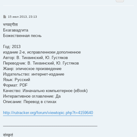
С
15 июл 2013, 23:13
о
о
भगवद्गीता
б
Бхагавадгита
щ
е
Божественная песнь
н
и
е
Год: 2013
издание 2-е, исправленноеи дополненное
Автор: В. Тихвинский, Ю. Густяков
Переводчик: В. Тихвинский, Ю. Густяков
Жанр: эпическое произведение
Издательство: интернет-издание
Язык: Русский
Формат: PDF
Качество: Изначально компьютерное (eBook)
Интерактивное оглавление: Да
Описание: Перевод в стихах
http://rutracker.org/forum/viewtopic.php?t=4159640
____________________________________________
संस्कृतं