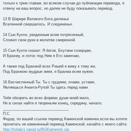
только к трем главам, во всяком случаи до публикации перевода, я
отвечу на ваш вопрос, но далее не буду показывать перевод.
13 В Шарире Великого Бога деленье
Вселенной свершалось. И соединенье.
14 Сын Кунти, увиденным всем потрясенный,
Сложил свои руки в молитве смиренной.
15 Сын Кунти сказал: Я богов, Бхутани созерцаю,
И Брахму, и лотос под Ним я Его замечаю,
А также под Брахмой всех Ришей я вижу к тому же,
Под Брахмою мудрые змеи, и Брахма всем нужен.
16 Бесчисленный Ты. Ты с грудями, очами, устами,
Являешься Ананта-Рупой Ты здесь перед нами.
Тебя обозреть во всех формах душе моей мало,
Не в силах найти я твореньям конец, середину, начало.
________________________________
П.С.
Федор, по вашей ссылке перевод Каменской изменен,если вы хотите
прочитать не измененный перевод Каменской, качайте с моего сайта:
http://tvitaly1.narod.ru/BGKamensk.zip