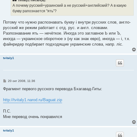
tvitaly1 писал(а):
щ
е
А почему русский+ураинский а не русский+английский? А в какую
н
букву рапознается "ять"?
и
е
Потому что нужно распознавать букву i внутри русских слов, англо-
русский же режим работает с отд. рус. и англ. словами.
Разпознавание ять — нечёткое. Иногда это заглавное Ь или Ъ,
иногда — украинское оборотное э (ну как знак евро), иногда — i, т.к.
файнридер подбирает подходящие украинские слова, напр. лiс.
tvitaly1
С
20 окт 2008, 11:36
о
о
Фрагмент первого русского перевода Бхагавад-Гиты:
б
щ
е
http://tvitaly1.narod.ru/Baguat.zip
н
и
е
П.С.
Мне перевод очень понравился
tvitaly1