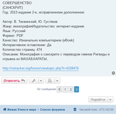
СОВЕРШЕНСТВО
(САНСКРИТ)
Год: 2013 издание 2-е, исправленноеи дополненное
Автор: В. Тихвинский, Ю. Густяков
Жанр: монографияИздательство: интернет-издание
Язык: Русский
Формат: PDF
Качество: Изначально компьютерное (eBook)
Интерактивное оглавление: Да
Количество страниц: 474
Описание: Монография о санскрите с переводом гимнов Ригведы и
отрывка из МАХАБХАРАТЫ.
http://rutracker.org/forum/viewtopic.php?t=4158476
Ответить
1
2
3
Пред.
62 сообщения
Перейти
Живая Этика в мире
Список форумов
Часовой пояс:
UTC+02:00