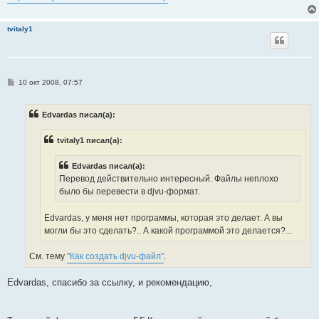
tvitaly1
С
10 окт 2008, 07:57
о
о
б
Edvardas писал(а):
щ
е
н
tvitaly1 писал(а):
и
е
Edvardas писал(а):
Перевод действительно интересный. Файлы неплохо
было бы перевести в djvu-формат.
Edvardas, у меня нет программы, которая это делает. А вы
могли бы это сделать?.. А какой программой это делается?...
См. тему
"Как создать djvu-файл"
.
Edvardas, спасибо за ссылку, и рекомендацию,