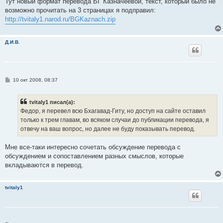
Тут новый формат перевода БГ Казначеевой, текст, который было не
возможно прочитать на 3 страницах я подправил:
http://tvitaly1.narod.ru/BGKaznach.zip
Д.И.В.
С
10 окт 2008, 08:37
о
о
б
tvitaly1 писал(а):
щ
е
Федор, я перевел всю Бхагавад-Гиту, но доступ на сайте оставил
н
только к трем главам, во всяком случаи до публикации перевода, я
и
е
отвечу на ваш вопрос, но далее не буду показывать перевод.
Мне все-таки интересно сочетать обсуждение перевода с
обсуждением и сопоставлением разных смыслов, которые
вкладываются в перевод.
tvitaly1