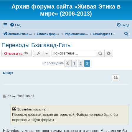
Архив форума сайта «Живая Этика в
мире» (2006-2013)
FAQ
Вход
П
Живая Этика в мире
Список форумов
Рериховское Движение
Свободная тематика
о
Переводы Бхагавад-Гиты
и
Поиск
Расширен
Ответить
с
к
1
2
3
Пред.
62 сообщения
tvitaly1
С
07 окт 2008, 08:52
о
о
б
Edvardas писал(а):
щ
е
Перевод действительно интересный. Файлы неплохо было бы
н
перевести в djvu-формат.
и
е
Edvardas, у меня нет программы, которая это делает. А вы могли бы