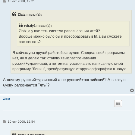
С
10 окт 2008, 12:21
о
о
б
Ziatz писал(а):
щ
е
н
tvitaly1 писал(а):
и
е
Ziatz, а у вас есть система рапознавания ятей?..
Вообще можно было бы и преобразовать в tif, а вы сможете
распознать?...
Я сейчас увы другой работой загружен. Специальной программы
нет, но я делаю так: ставлю язык распознавания
русский+украинский, а потом напускаю на это написанную мной
программу "Ленин", преобразующую старую орфографию в новую
А почему русский+ураинский а не русский+английский? А в какую
букву рапознается "ять"?
Ziatz
С
10 окт 2008, 12:54
о
о
б