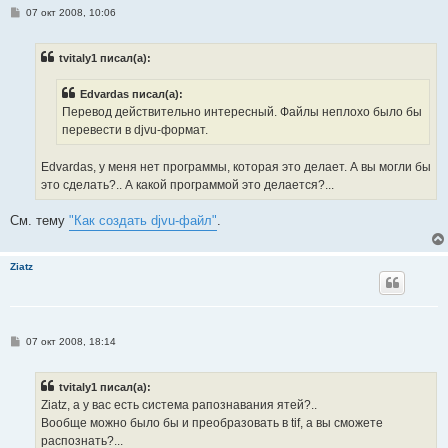
С
07 окт 2008, 10:06
о
о
б
tvitaly1 писал(а):
щ
е
н
Edvardas писал(а):
и
е
Перевод действительно интересный. Файлы неплохо было бы
перевести в djvu-формат.
Edvardas, у меня нет программы, которая это делает. А вы могли бы
это сделать?.. А какой программой это делается?...
См. тему
"Как создать djvu-файл"
.
Ziatz
С
07 окт 2008, 18:14
о
о
б
tvitaly1 писал(а):
щ
е
Ziatz, а у вас есть система рапознавания ятей?..
н
Вообще можно было бы и преобразовать в tif, а вы сможете
и
е
распознать?...