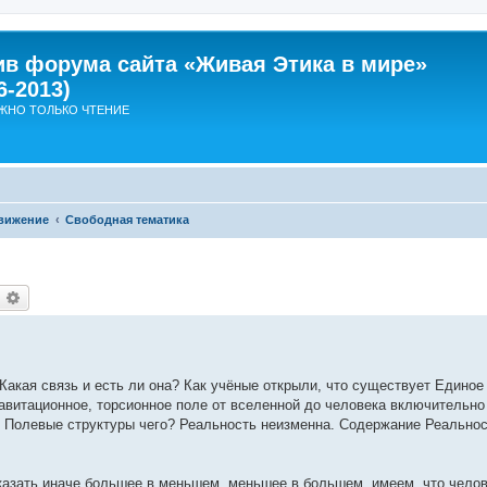
ив форума сайта «Живая Этика в мире»
6-2013)
ЖНО ТОЛЬКО ЧТЕНИЕ
вижение
Свободная тематика
оиск
Расширенный поиск
 Какая связь и есть ли она? Как учёные открыли, что существует Единое
равитационное, торсионное поле от вселенной до человека включительно
 Полевые структуры чего? Реальность неизменна. Содержание Реальнос
казать иначе большее в меньшем, меньшее в большем, имеем, что челов