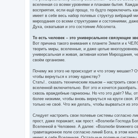
вселенная со всеми уровнями и планами бытия. Каждая
восприятия, если ещё проще, то будто переключить ка
имеет в себе весь набор полевых структур вибраций ми
мироздания со всеми структурами и состояниями, даже
Духа, охватывая и это состояние Абсолюта.
То есть человек – это универсальное связующее зв
Вот причина такого внимания к планете Земля и к ЧЕЛО
творить миры, вселенные, и даже целые многоуровневы
универсальная и живая, активная копия Мироздания, ч
своём организме.
Почему же этого не происходит и что этому мешает? От
чтобы вернуться к этому единству?
Стать!.. сказать техническим языком – настроить свои
вселенной включительно. Вот это и хочется разобрать
сквозь враждебные гарнизоны. Но что это даёт? Мы, о
более низкими, чтобы вновь вернуться на круги своя. 
только не своё. Что же делать, чтобы вырваться из это
Следует настроить свои полевые системы согласно ли
прост, даже поражает, как прост. «Возлюби Господа Б
Вселенной в Человеке. А далее: «Возлюби ближнего св
гравитационное поле согласно линий Бога, в этом конт
имеет в себе Вселенная. Остальные полевые системы 