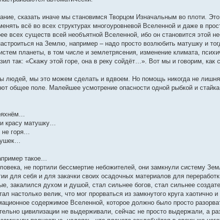
ание, сказать иначе мы становимся Творцом Изначальным во плоти. Это 
енять всё во всех структурах многоуровневой Вселенной и даже в прос
ее всех существ всей необъятной Вселенной, ибо он становится этой н
астроиться на Землю, например – надо просто возлюбить матушку и тог
истем планеты, в том числе и землетрясения, изменение климата, псих
л так: «Скажу этой горе, она в реку сойдёт…». Вот мы и говорим, как с
пы людей, мы это можем сделать и вдвоем. Но помощь никогда не лишня
еют общее поле. Малейшее усмотрение опасности одной рыбкой и стайка
тряхнём…
ли красу матушку…
, не горя…
душек…
например такое…
овека, не портили бессмертие небожителей, они замкнули систему Земл
гии для себя и для закачки своих осадочных материалов для переработк
е, закалился духом и душой, стал сильнее богов, стал сильнее создате
тал настолько велик, что мог прорваться из замкнутого круга хаотично и
мационное содержимое Вселенной, которое должно было просто разорват
тельно цивилизации не выдерживали, сейчас не просто выдержали, а р