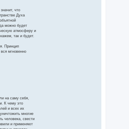
значит, что
транстве Духа
еобъятной
да можно будет
ическую атмосферу и
кажем, так и будет.
я. Принцип
 вся мгновенно
и на саму себя,
и. К чему это
лей и всех их
 уничтожить многие
ь человека, свести
азвили и применяют