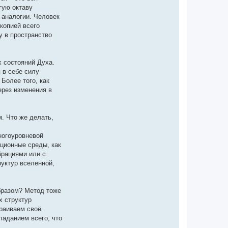
гую октаву
 аналогии. Человек
копией всего
у в пространство
х состояний Духа.
 в себе силу
Более того, как
ерез изменения в
м. Что же делать,
многоуровневой
ационные среды, как
брациями или с
руктур вселенной,
бразом? Метод тоже
х структур
траиваем своё
ладанием всего, что