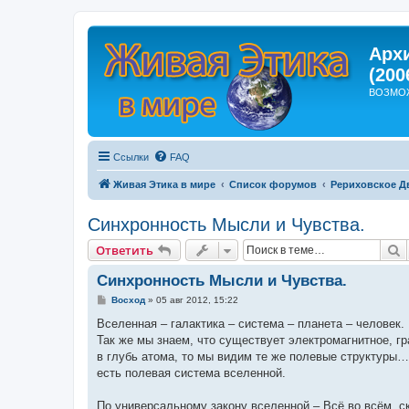
Арх
(200
ВОЗМО
Ссылки
FAQ
Живая Этика в мире
Список форумов
Рериховское Д
Синхронность Мысли и Чувства.
П
Ответить
Синхронность Мысли и Чувства.
С
Восход
»
05 авг 2012, 15:22
о
о
Вселенная – галактика – система – планета – человек.
б
Так же мы знаем, что существует электромагнитное, г
щ
е
в глубь атома, то мы видим те же полевые структуры…
н
есть полевая система вселенной.
и
е
По универсальному закону вселенной – Всё во всём, с