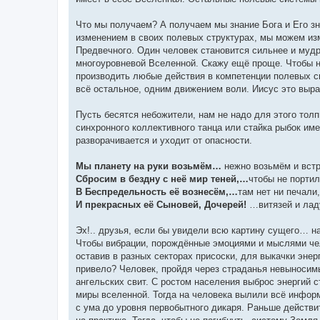
Что мы получаем? А получаем мы знание Бога и Его зн
изменением в своих полевых структурах, мы можем изм
Предвечного. Один человек становится сильнее и мудр
многоуровневой Вселенной. Скажу ещё проще. Чтобы н
производить любые действия в компетенции полевых с
всё остальное, одним движением воли. Иисус это вырази
Пусть бесятся небожители, нам не надо для этого тол
синхронного коллективного танца или стайка рыбок им
разворачивается и уходит от опасности.
Мы планету на руки возьмём…
нежно возьмём и вс
Сбросим в бездну с неё мир теней,…
чтобы не порти
В Беспредельность её вознесём,…
там нет ни печали
И прекрасных её Сыновей, Дочерей!
…витязей и ла
Эх!.. друзья, если бы увидели всю картину сущего… 
Чтобы вибрации, порождённые эмоциями и мыслями чел
оставив в разных секторах присоски, для выкачки энер
привело? Человек, пройдя через страданья невыносимы
ангельских свит. С ростом населения выброс энергий с
миры вселенной. Тогда на человека вылили всё инфор
с ума до уровня первобытного дикаря. Раньше действи