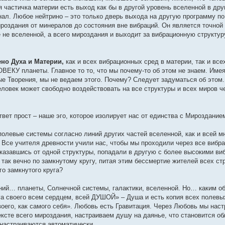
 частичка материи есть выход как бы в другой уровень вселенной в дру
нал. Любое нейтрино – это только дверь выхода на другую программу по
роздания от минералов до состояния вне вибраций. Он является точной 
 не вселенной, а всего мироздания и выходит за вибрационную структур
ено Духа и Материи,
как и всех вибрационных сред в материи, так и все
ВЕКУ планеты. Главное то то, что мы почему-то об этом не знаем. Имея
е Творения, мы не ведаем этого. Почему? Следует задуматься об этом. 
еловек может свободно воздействовать на все структуры и всех миров ч
вет прост – наше эго, которое изолирует нас от единства с Мироздание
 полевые системы согласно линий других частей вселенной, как и всей 
. Все учителя древности учили нас, чтобы мы проходили через все вибр
тказавшись от одной структуры, попадали в другую с более высокими ви
И так вечно по замкнутому кругу, питая этим бессмертие жителей всех ст
го замкнутого круга?
ний… планеты, Солнечной системы, галактики, вселенной. Но… каким о
ога своего всем сердцем, всей ДУШОЙ» – Душа и есть копия всех полевы
оего, как самого себя». Любовь есть Гравитация. Через Любовь мы нас
ексте всего мироздания, настраиваем душу на даянье, что становится об
настраиваются автоматически.