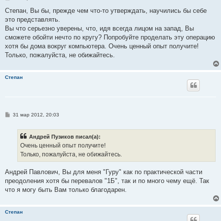
о
о
Степан, Вы бы, прежде чем что-то утверждать, научились бы себе
б
это представлять.
щ
е
Вы что серьезно уверены, что, идя всегда лицом на запад, Вы
н
сможете обойти нечто по кругу? Попробуйте проделать эту операцию
и
е
хотя бы дома вокруг компьютера. Очень ценный опыт получите!
Только, пожалуйста, не обижайтесь.
Степан
С
31 мар 2012, 20:03
о
о
б
Андрей Пузиков писал(а):
щ
е
Очень ценный опыт получите!
н
Только, пожалуйста, не обижайтесь.
и
е
Андрей Павлович, Вы для меня "Гуру" как по практической части
преодоления хотя бы перевалов "1Б", так и по много чему ещё. Так
что я могу быть Вам только благодарен.
Степан