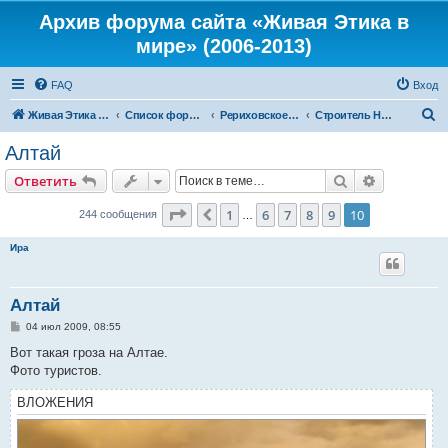
Архив форума сайта «Живая Этика в
мире» (2006-2013)
FAQ
Вход
П
Живая Этика в мире
Список форумов
Рериховское Движение
Строитель Новой Страны
о
Алтай
и
Поиск
Расширен
Ответить
с
к
Страница
10
из
10
1
6
7
8
9
10
Пред.
244 сообщения
…
Ира
Алтай
С
04 июл 2009, 08:55
о
о
Вот такая гроза на Алтае.
б
Фото туристов.
щ
е
н
ВЛОЖЕНИЯ
и
е