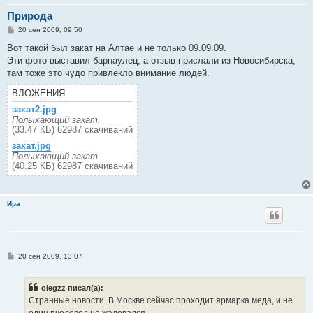
Природа
С
20 сен 2009, 09:50
о
о
Вот такой был закат на Алтае и не только 09.09.09.
б
Эти фото выставил барнаулец, а отзыв прислали из Новосибирска,
щ
е
там тоже это чудо привлекло внимание людей.
н
и
ВЛОЖЕНИЯ
е
закат2.jpg
Полыхающий закат.
(33.47 КБ) 62987 скачиваний
закат.jpg
Полыхающий закат.
(40.25 КБ) 62987 скачиваний
Ира
С
20 сен 2009, 13:07
о
о
б
olegzz писал(а):
щ
е
Странные новости. В Москве сейчас проходит ярмарка меда, и не
н
один пчеловод не жаловался... .