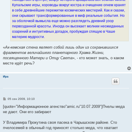
Купальские игры, хороводы вокруг костра и очищение огнем хранят
в себе древнейшие пережитки космических мистерий. Как и сказки,
они скрывают трансформированные в миф реальные события. Но
за оболочкой вымысла еще можно разглядеть древний узор
первозданной красоты. Иногда он высекает молнии неожиданных
озарений и интуитивных догадок, пробуждая спящую в Чаше
материю мудрости.
«
Ак-кемская стена являет собой лишь один из сохранившихся
фрагментов величайшего планетарного Храма Жизни,
посвященного Матери и Отцу Света
», - кто может знать, о каком
месте идёт речь?
Ира
С
05 сен 2009, 10:10
о
о
[quote="Информационное агенство"amic.ru"10.07.2009"]Пчелы меда
б
не дают. Они его забирают
щ
е
н
У Владимира Прокутина своя пасека в Чарышском районе. Сто
и
е
пчелосемей в обычный год приносят столько меда, что хватает