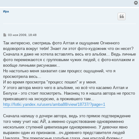
и
е
Ира
С
03 ноя 2009, 18:48
о
о
Так интересно, смотришь фото Алтая и ощущение Огненного
б
водоворота вокруг тебя! Знает ли этот фото-художник что он несет?
щ
е
Сначала я даже не хотела вставлять весь его альбом... Ведь личные
н
фото перемежаются с групповыми чужих людей, с фото-коллажем и
и
е
вообще личными рисунками...
Но настолько меня захватил сам процесс ощущений, что я
просмотрела весь...
И во время просмотра "процесс пошел" и у меня.
У этого автора много чего в альбоме, но всё что касаемо Алтая и
Белухи - это стоит посмотреть. Наконец то я нашла автора не просто
приехавшего на экскурсию, а прожившего там...
http://fotki.yandex.ru/users/amba88/view/18737/?page=1
Сначала напишу о дочери автора, ведь это прямое подтверждение
того чему учит нас АЙ, а именно существование одновременно
нескольких ступеней цивилизации одновременно. У девочки явно
выражен один из признаков...оч.древнего представителя людей
Циклопа. Эти прекрасные голубые глаза, они круглой формы с