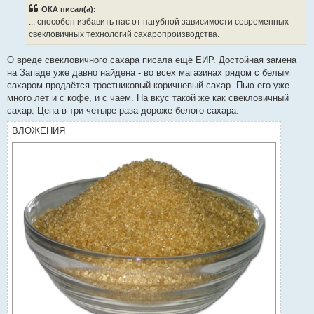
б
ОКА писал(а):
щ
е
... способен избавить нас от пагубной зависимости современных
н
свекловичных технологий сахаропроизводства.
и
е
О вреде свекловичного сахара писала ещё ЕИР. Достойная замена
на Западе уже давно найдена - во всех магазинах рядом с белым
сахаром продаётся тростниковый коричневый сахар. Пью его уже
много лет и с кофе, и с чаем. На вкус такой же как свекловичный
сахар. Цена в три-четыре раза дороже белого сахара.
ВЛОЖЕНИЯ