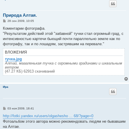
Природа Алтая.
С
28 сен 2009, 10:05
о
о
Коментарии фотографа.
б
"Результатом действий этой "забавной" тучки стал огромный град, с
щ
е
интенсивностью картечи бьющий почти параллельно земле как по
н
фотографу, так и по лошадям, застрявшим на перевале."
и
е
ВЛОЖЕНИЯ
тучка.jpg
Алтай, маааленькая тучка с огромными градинами и шквальным
ветром.
(47.27 КБ) 62913 скачиваний
Ира
С
03 ноя 2009, 18:41
о
о
http://fotki.yandex.ru/users/olgashesho ... 68/?page=0
б
Фотоальбом этого автора можно рекомендовать людям не бывавшим
щ
е
на Алтае.
н