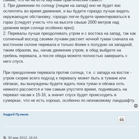
1. При движении по солнцу (лицом на запад) оно не будет вас
ослеплять во время движения, и вы будете гораздо лучше видеть
окружающую обстановку, гораздо легче будете ориентироваться в
горах (следует учесть что на высоте свыше 2000 метров над
уровнем моря солнце особенно ярко);
2. Перевалы лучше преодолевать утром и с востока на запад, так как
солнечный восход своими лучами рассеет ночной туман сначала на
восточном склоне перевала и только ближе к полудню на западной,
таким образом, вы, начав движение утром, в обед выйдете на
гребень перевала, а после обеда можете полностью завершить с
него спуск.
При преодолении перевала против солнца, т.е. с запада на восток -
утром скорее всего подход к перевалу может быть в тумане или
облаках, вы вынуждены будете ждать пока туман и облака хоть
немного рассеются и тем самым упустите время, поднявшись на
перевал часам к 15-16, а значит спуск будет происходить в
сумерках, что не есть хорошо, особенно по незнакомому ландшафту.
Андрей Пузиков
С
30 мар 2012, 16:24