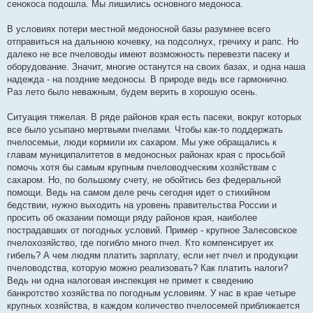
сенокоса подошла. Мы лишились основного медоноса.
В условиях потери местной медоносной базы разумнее всего
отправиться на дальнюю кочевку, на подсолнух, гречиху и рапс. Но
далеко не все пчеловоды имеют возможность перевезти пасеку и
оборудование. Значит, многие останутся на своих базах, и одна наша
надежда - на поздние медоносы. В природе ведь все гармонично.
Раз лето было неважным, будем верить в хорошую осень.
Ситуация тяжелая. В ряде районов края есть пасеки, вокруг которых
все было усыпано мертвыми пчелами. Чтобы как-то поддержать
пчелосемьи, люди кормили их сахаром. Мы уже обращались к
главам муниципалитетов в медоносных районах края с просьбой
помочь хотя бы самым крупным пчеловодческим хозяйствам с
сахаром. Но, по большому счету, не обойтись без федеральной
помощи. Ведь на самом деле речь сегодня идет о стихийном
бедствии, нужно выходить на уровень правительства России и
просить об оказании помощи ряду районов края, наиболее
пострадавших от погодных условий. Пример - крупное Залесовское
пчелохозяйство, где погибло много пчел. Кто компенсирует их
гибель? А чем людям платить зарплату, если нет пчел и продукции
пчеловодства, которую можно реализовать? Как платить налоги?
Ведь ни одна налоговая инспекция не примет к сведению
банкротство хозяйства по погодным условиям. У нас в крае четыре
крупных хозяйства, в каждом количество пчелосемей приближается