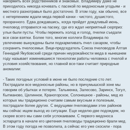
накормить всех родственников и знакомых. Владимиру даже не
приходилось никогда кочевать с пасекой по медоносным угодьям - и
местного разнотравья было достаточно. В этом году, как обычно, все
с нетерпением ждали меда первой качки - чистого, душистого,
прозрачного. Едва дождавшись, когда пройдет дождливый июнь,
пчеловод отправился на пасеку, где его ждал неприятный сюрприз:
ульи были пусты. Чтобы пережить холод и голод, пчелки съедали
все свои взятки. Более того, многие коллеги Владимира по
увлечению вынуждены были подкармливать пчел сахаром, чтобы
сохранить пчелосемьи. Вице-председатель Союза пчеловодов Алтая
Геннадий Якубовский среди причин неурожайности меда в нынешнем
году называет изменившиеся технологии работы человека с пчелой и
условия хозяйствования, но главной все-таки считает природные
аномалии:
- Таких погодных условий в июне не было последние сто лет.
Пострадали все медоносные районы, но в причумышской зоне мы
говорим об убытках и потерях. Тальменка, Залесово, Заринск, Тогул,
Кытманово, Целинное, Краногорское, Солонешное - районы, мед из
которых мы традиционно считаем самым вкусным и полезным,
пострадали более других. С ведущими пчеловодами этих районов
мы сейчас ищем выход из ситуации. Еще неделю-две подождем, но
скорее всего мы сами себя успокаиваем. С первого медоноса
эспарцета в начале его цветения пчеловоды традиционно брали мед.
В этом году погода не позволила, а сейчас его уже скосили - пора