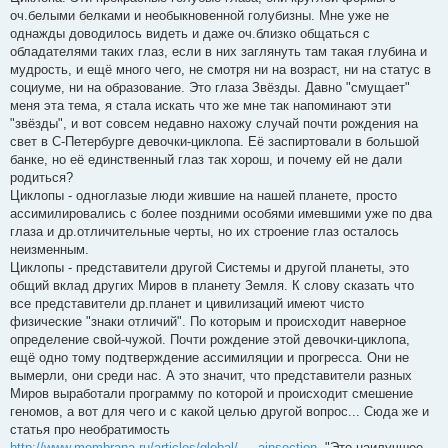
оч.белыми белками и необыкновенной голубизны. Мне уже не
однажды доводилось видеть и даже оч.близко общаться с
обладателями таких глаз, если в них заглянуть там такая глубина и
мудрость, и ещё много чего, не смотря ни на возраст, ни на статус в
социуме, ни на образование. Это глаза Звёзды. Давно "смущает"
меня эта тема, я стала искать что же мне так напоминают эти
"звёзды", и вот совсем недавно нахожу случай почти рождения на
свет в С-Петербурге девочки-циклопа. Её заспиртовали в большой
банке, но её единственный глаз так хорош, и почему ей не дали
родиться?
Циклопы - одноглазые люди жившие на нашей планете, просто
ассимилировались с более поздними особями имевшими уже по два
глаза и др.отличительные черты, но их строение глаз осталось
неизменным.
Циклопы - представители другой Системы и другой планеты, это
общий вклад других Миров в планету Земля. К слову сказать что
все представители др.планет и цивилизаций имеют чисто
физические "знаки отличий". По которым и происходит наверное
определение свой-чужой. Почти рождение этой девочки-циклопа,
ещё одно тому подтверждение ассимиляции и прогресса. Они не
вымерли, они среди нас. А это значит, что представители разных
Миров выработали программу по которой и происходит смешение
геномов, а вот для чего и с какой целью другой вопрос... Сюда же и
статья про необратимость
http://www.membrana.ru/articles/global/ ... ainsection
-"Это наилучшее