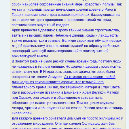
н
собой наиболее сокровенные знания меры, красоты и пользы. Так
и
е
же как и пирамиды, крыши венчающие храмов древнего Рима и
Греции, напоминали о трех высших принципах, базирующихся на
основании четырех принципов, или низших стихий материи,
составляющих оккультный квадрат.
Арии принесли в древнюю Европу тайные знания строительства,
взятые из высших миров. Небесные дворцы, сады и ландшафты
так же реальны, как и земные. Великие строители обучали первых
людей правильному расположению зданий по образцу небесных
пропорций. Фен-шуй лишь сохранившийся эпизод высшей
архитектурной мысли.
В Золотом Веке не было резкой смены времен года, поэтому люди
не нуждались в теплом жилище. Но храмы и дворцы строились на
сотни тысяч лет. В Индии есть скальные храмы, которые были
построены жителями Лемурии.
Ак-кемская стена являет собой
лишь один из сохранившихся фрагментов величайшего
планетарного Храма Жизни, посвященного Матери и Отцу Света
.
Как и разрушенные изваяния в Бамиане и Храм Великой Матери
под Омском, они входили в общемировую сеть святынь,
оберегающих планету и человечество. Тем же целям служили
Асгард, Аркаим и обнаруженные на севере России остатки столицы
Гипербореи.
Для каждого древнего обитателя дом был не просто жилищем, но и
отражением мироздания. Очаг как символ Солнца должен был
находиться в центре, вокруг которого вращалась вся земная жизнь.