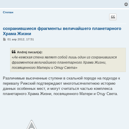
Степан
сохранившиеся фрагменты величайшего планетарного
Храма Жизни
С
01 апр 2012, 17:51
о
о
б
Andrej писал(а):
щ
е
«
Ак-кемская стена являет собой лишь один из сохранившихся
н
фрагментов величайшего планетарного Храма Жизни,
и
е
посвященного Матери и Отцу Света
»
Различимые высеченные ступени в скальной породе на подходе к
перевалу Рижский подтверждают многотысячелетнюю историю
данных особенных мест, и могут считаться частью комплекса
планетарного Храма Жизни, посвященного Матери и Отцу Света.