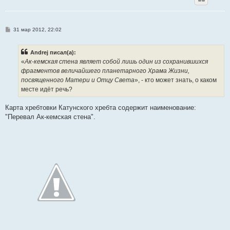
С
31 мар 2012, 22:02
о
о
б
Andrej писал(а):
щ
е
«
Ак-кемская стена являет собой лишь один из сохранившихся
н
фрагментов величайшего планетарного Храма Жизни,
и
е
посвященного Матери и Отцу Света
», - кто может знать, о каком
месте идёт речь?
Карта хребтовки Катунского хребта содержит наименование:
"Перевал Ак-кемская стена".