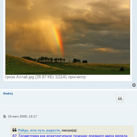
гроза Алтай.jpg (28.97 КБ) 111141 просмотр
Andrej
С
19 июл 2009, 13:17
о
о
б
Райдо, или путь радости,
писал(а):
щ
е
87. Геометрика как архитектурное течение древнего мира являла