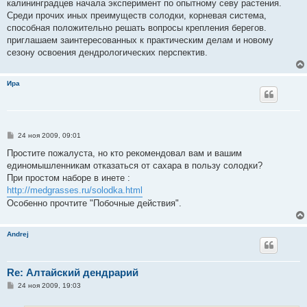
калининградцев начала эксперимент по опытному севу растения.
Среди прочих иных преимуществ солодки, корневая система,
способная положительно решать вопросы крепления берегов.
приглашаем заинтересованных к практическим делам и новому
сезону освоения дендрологических перспектив.
Ира
С
24 ноя 2009, 09:01
о
о
Простите пожалуста, но кто рекомендовал вам и вашим
б
единомышленникам отказаться от сахара в пользу солодки?
щ
е
При простом наборе в инете :
н
http://medgrasses.ru/solodka.html
и
е
Особенно прочтите "Побочные действия".
Andrej
Re: Алтайский дендрарий
С
24 ноя 2009, 19:03
о
о