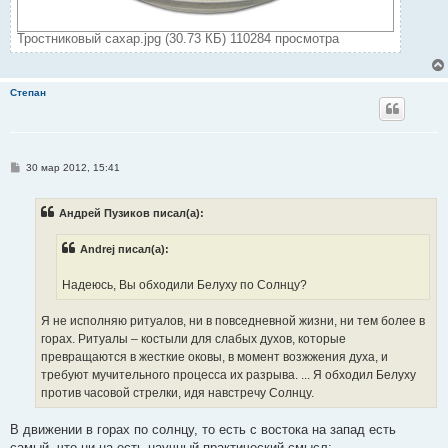
Тростниковый сахар.jpg (30.73 КБ) 110284 просмотра
Степан
С
30 мар 2012, 15:41
о
о
б
Андрей Пузиков писал(а):
щ
е
н
Andrej писал(а):
и
е
Надеюсь, Вы обходили Белуху по Солнцу?
Я не исполняю ритуалов, ни в повседневной жизни, ни тем более в
горах. Ритуалы – костыли для слабых духов, которые
превращаются в жесткие оковы, в момент возжжения духа, и
требуют мучительного процесса их разрыва. ... Я обходил Белуху
против часовой стрелки, идя навстречу Солнцу.
В движении в горах по солнцу, то есть с востока на запад есть
самый, что ни на есть научный практический смысл: