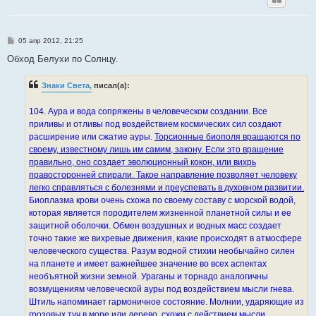
С
05 апр 2012, 21:25
о
о
Обход Белухи по Солнцу.
б
щ
е
Знаки Света,
писал(а):
н
и
е
104. Аура и вода сопряжены в человеческом создании. Все
приливы и отливы под воздействием космических сил создают
расширение или сжатие ауры.
Торсионные биополя вращаются по
своему, известному лишь им самим, закону. Если это вращение
правильно, оно создает эволюционный кокон, или вихрь
правосторонней спирали. Такое направление позволяет человеку
легко справляться с болезнями и преуспевать в духовном развитии.
Биоплазма крови очень схожа по своему составу с морской водой,
которая является породителем жизненной планетной силы и ее
защитной оболочки. Обмен воздушных и водных масс создает
точно такие же вихревые движения, какие происходят в атмосфере
человеческого существа. Разум водной стихии необычайно силен
на планете и имеет важнейшее значение во всех аспектах
необъятной жизни земной. Ураганы и торнадо аналогичны
возмущениям человеческой ауры под воздействием мысли гнева.
Штиль напоминает гармоничное состояние. Молнии, ударяющие из
грозовых туч в море или дерево, схожи с действием мысли.