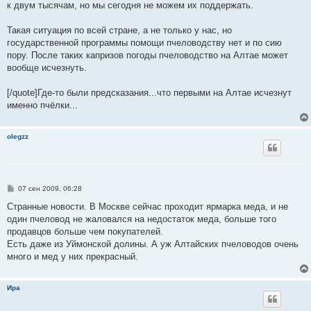
к двум тысячам, но мы сегодня не можем их поддержать.
Такая ситуация по всей стране, а не только у нас, но
государственной программы помощи пчеловодству нет и по сию
пору. После таких капризов погоды пчеловодство на Алтае может
вообще исчезнуть.
[/quote]Где-то были предсказания...что первыми на Алтае исчезнут
именно пчёлки...
olegzz
С
07 сен 2009, 06:28
о
о
Странные новости. В Москве сейчас проходит ярмарка меда, и не
б
один пчеловод не жаловался на недостаток меда, больше того
щ
е
продавцов больше чем покупателей.
н
Есть даже из Уймонской долины. А уж Алтайских пчеловодов очень
и
е
много и мед у них прекрасный.
Ира