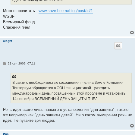
и
е
Можно прочитать :
www.save-bee.ru/blog/post/id/1
WSBF
Всемирный фонд
Спасения пчёл.
olegzz
С
21 сен 2009, 07:11
о
о
б
щ
е
В связи с необходимостью сохранения пчел на Земле Компания
н
Тенториум обращается в ООН с инициативой - учредить
и
е
международный день, посвященный этой проблеме и установить
14 сентября ВСЕМИРНЫЙ ДЕНЬ ЗАЩИТЫ ПЧЕЛ.
Речь идет всего лишь навсего о установлении "дня защиты", такого
же например как "день защиты детей". Ни о каком вымирании речь не
идет. Не пугайте зря людей.
Ира