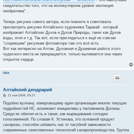
свидетельство того, что на молекулярном уровне эволюция
необратима" .
Теперь рисунки самого автора, если помните я советовала
просмотреть рисунки Алтайского художника Таракай - который
изображает Алтайских Духов и Духов Природы, таких как Духов
воды, огня и т.д. Так вот, если приглядеться к ещё не совсем
"созревшим" рисункам фотоавтора там это всё есть.
Вот как интересно на Алтае, Духовная и Душевная работа этого
чудесного места не прекращается, только выливается она через
открытое сердце.
ОКА
Алтайский дендрарий
С
21 ноя 2009, 05:27
о
о
Подобно вулкану, извергающему идеи организации многих текущих
б
подробностей НС, возникают инициативы у паломников Долины.
щ
е
Среди их обилия есть и такая, как выращивание солодки
н
голосемянной. По словам К. Устинова, это основной продукт
и
е
сахарозы, способен избавить нас от пагубной зависимости
современных свекловичных технологий сахаропроизводства. Группа