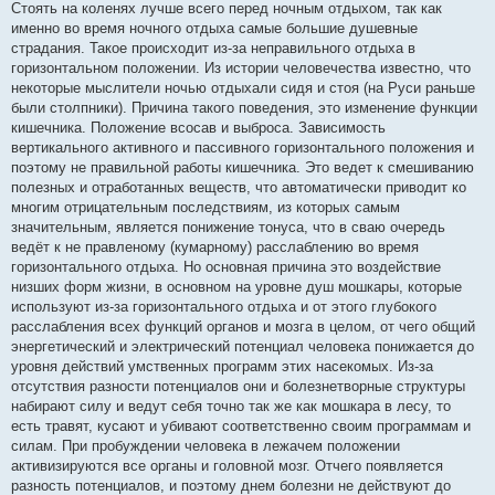
Стоять на коленях лучше всего перед ночным отдыхом, так как
именно во время ночного отдыха самые большие душевные
страдания. Такое происходит из-за неправильного отдыха в
горизонтальном положении. Из истории человечества известно, что
некоторые мыслители ночью отдыхали сидя и стоя (на Руси раньше
были столпники). Причина такого поведения, это изменение функции
кишечника. Положение всосав и выброса. Зависимость
вертикального активного и пассивного горизонтального положения и
поэтому не правильной работы кишечника. Это ведет к смешиванию
полезных и отработанных веществ, что автоматически приводит ко
многим отрицательным последствиям, из которых самым
значительным, является понижение тонуса, что в сваю очередь
ведёт к не правленому (кумарному) расслаблению во время
горизонтального отдыха. Но основная причина это воздействие
низших форм жизни, в основном на уровне душ мошкары, которые
используют из-за горизонтального отдыха и от этого глубокого
расслабления всех функций органов и мозга в целом, от чего общий
энергетический и электрический потенциал человека понижается до
уровня действий умственных программ этих насекомых. Из-за
отсутствия разности потенциалов они и болезнетворные структуры
набирают силу и ведут себя точно так же как мошкара в лесу, то
есть травят, кусают и убивают соответственно своим программам и
силам. При пробуждении человека в лежачем положении
активизируются все органы и головной мозг. Отчего появляется
разность потенциалов, и поэтому днем болезни не действуют до