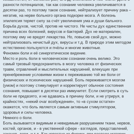
разности потенциалов, так как сознание человека увеличивается в
десятки раз, то поэтому такое сознание, нейтрализует причину рака –
негатив, на нерве больного органа подкорке мозга. А болезнь
эпилепсия теряет силу за счёт увеличения ума и души бального.
Борьба духов, чистой, против не чистого. Не чисты дух единственная
причина всех болезней, вирусов и бактерий. Дух не материален,
поэтому ему не вредят лекарства. Но, повысив свой дух, можно
нейтрализовать нечистый дух, вирусы и т.д. В природе этим методом
естественно пользуются и пчёлы и многие животные.
Феномен боли и её синергетическое видение.
Место и роль боли в человеческом сознании очень велико. Это
самый трезвый предохранитель в мозгу человека от физических
травм, отравлений и мыслительных нарушений, влекущих при
пренебрежение условиями жизни к переживанию той же боли от
физических и психических нарушений. Боль переживается мозгом
(умом) и поэтому стимулирует и корректирует обычное состояния
сознания, повышает в десятки раз иммунитет. Если смотреть в суть
боли не предвзято, и не вдаваясь в причину боли, и не утрируя, в
крайностях, «некий очаг возбуждения», то «в сухом остатке»
окажется, что боль является самым активным стимулятором,
здоровья и силы человека.
Немного о боли.
Боль вызывается видимым и невидимым разрушением ткани, нервов,
костей, органов, и - в умственной сфере - взглядов, представлений,
законов, догм, и.т.д. Как известно из физики, при распаде материи