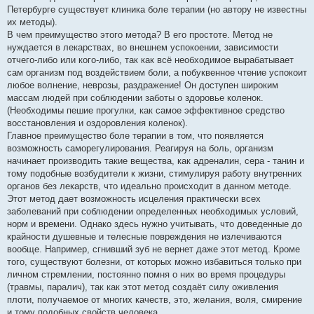
Петербурге существует клиника боле терапии (но автору не известны
их методы).
В чем преимущество этого метода? В его простоте. Метод не
нуждается в лекарствах, во внешнем успокоении, зависимости
отчего-либо или кого-либо, так как всё необходимое вырабатывает
сам организм под воздействием боли, а побуквенное чтение успокоит
любое волнение, неврозы, раздражение! Он доступен широким
массам людей при соблюдении заботы о здоровье коленок.
(Необходимы пешие прогулки, как самое эффективное средство
восстановления и оздоровления коленок).
Главное преимущество боле терапии в том, что появляется
возможность саморегулирования. Реагируя на боль, организм
начинает производить такие вещества, как адреналин, сера - танин и
тому подобные возбудители к жизни, стимулируя работу внутренних
органов без лекарств, что идеально происходит в данном методе.
Этот метод дает возможность исцеления практически всех
заболеваний при соблюдении определенных необходимых условий,
норм и времени. Однако здесь нужно учитывать, что доведенные до
крайности душевные и телесные повреждения не излечиваются
вообще. Например, сгнивший зуб не вернет даже этот метод. Кроме
того, существуют болезни, от которых можно избавиться только при
личном стремлении, постоянно помня о них во время процедуры
(травмы, паралич), так как этот метод создаёт силу оживления
плоти, получаемое от многих качеств, это, желания, воля, смирение
и тому подобных свойств человека.