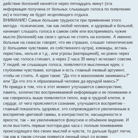
действие болезней начнётся через пятнадцать минут (эта
информация получена от больных слышащих голоса по появлению
их) и поэтому не будет исцеляющего отдыха.
ВНИМАНИЕ! Самые большие трудности при применении этого
метода - психические, так как любой человек, и здоровый и больной,
начинает слышать голоса в самом себе или воспринимать чужие
мысли (болезней) как свои с целью не стоять на коленях. А именно:
больные на сеансах говорят, что им страшно, слышат гипнотические
(с большими чувствами, из собственного нутра), команды, встань -
перестань, нельзя и т.д., или угрозы (матерщиной), но ровно через
один час голоса стихают, а через 2 часа 30 минут исчезают совсем.
У людей, не слышащих голоса, появляются мысленные идеи, с
глубокими чувствами, которые и есть главный лживый аргумент,
чтобы не стоять. А идеи такие: "Да что я мазохизмом занимаюсь?"
или "Да что это я образованный человек да ерундой маюсь?"
Но правда в том, что в этот момент улучшается самочувствие,
память, количество воспринимаемой информации и ее понимание и
как говорилось выше появляется тепло, жар в грудной клетке, в
сердце, от чего проясняется сознание, улучшается восприятие -
главный показатель здоровья, это сопровождается увеличенным в
восприятие цветовой гаммы, в контрастности, насыщенности и
яркости, так – же увеличивается фокусное и объёмное видение. И
если выстоять первые полтора-два часа с полным пониманием
происходящего без своих мыслей и чувств, то дальше будет легче,
так как в таком случае появится личный опыт со всеми