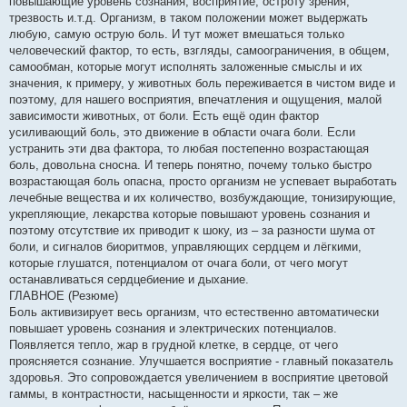
повышающие уровень сознания, восприятие, остроту зрения,
трезвость и.т.д. Организм, в таком положении может выдержать
любую, самую острую боль. И тут может вмешаться только
человеческий фактор, то есть, взгляды, самоограничения, в общем,
самообман, которые могут исполнять заложенные смыслы и их
значения, к примеру, у животных боль переживается в чистом виде и
поэтому, для нашего восприятия, впечатления и ощущения, малой
зависимости животных, от боли. Есть ещё один фактор
усиливающий боль, это движение в области очага боли. Если
устранить эти два фактора, то любая постепенно возрастающая
боль, довольна сносна. И теперь понятно, почему только быстро
возрастающая боль опасна, просто организм не успевает выработать
лечебные вещества и их количество, возбуждающие, тонизирующие,
укрепляющие, лекарства которые повышают уровень сознания и
поэтому отсутствие их приводит к шоку, из – за разности шума от
боли, и сигналов биоритмов, управляющих сердцем и лёгкими,
которые глушатся, потенциалом от очага боли, от чего могут
останавливаться сердцебиение и дыхание.
ГЛАВНОЕ (Резюме)
Боль активизирует весь организм, что естественно автоматически
повышает уровень сознания и электрических потенциалов.
Появляется тепло, жар в грудной клетке, в сердце, от чего
проясняется сознание. Улучшается восприятие - главный показатель
здоровья. Это сопровождается увеличением в восприятие цветовой
гаммы, в контрастности, насыщенности и яркости, так – же