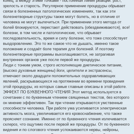
конец, а между этими точками - постоянная линия реакций: рост,
зрелость и старость. Регулярное применение процедуры обрывает
связи в болезненных патологических изменениях, так как эти
болезнетворные структуры также могут болеть, но в отличие от
человека не могут вылечиться. При применении этого метода от
болей блокируются, перестают действовать (обездвиживаются), все!
болезни, в том числе и патологические, что обрывает
последовательность, время и силу болезни, что тоже способствует
выздоровлению. Это то же самое что не дышать, именно такое
положение и создаёт боле терапия для болезней. И поэтому
болезнетворные программы выхолащиваются, не затрагивая
внутренних органов уже после первой же процедуры.
Люди с тонким умом, строго исполняющие диетическое питание,
(высоко духовные женщины) йоги, целители и экстрасенсы,
отмечают около двадцати положительных оздоравливающих
явлений, раскрывающихся на протяжении во времени провидения
этой процедуры, из которых самые главные описаны в этой работе.
ЭФФЕКТ ПО БУКВЕННОГО ЧТЕНИЯ Этот метод используется в
сочетании с по буквенным чтением священных текстов, без которого
он мнение эффективен. Так при чтении открываются умственные
способности человека. При работе ума усиливается электрическая
активность мозга, увеличивается его кровоснабжение, что также
проясняет сознание. Именно от по буквенного чтения излечивается
склероз, что ощутимо после первой же процедуры. От по буквенного
видения и по слогового чтения успокаиваются нервы, нейроны,