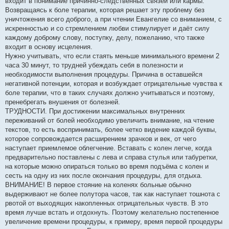
входит в понимание причинно-следственных связей или кармы.
Возвращаясь к боле терапии, которая решает эту проблему без
уничтожения всего доброго, а при чтении Евангелие со вниманием, с
искренностью и со стремлением любви стимулирует и даёт силу
каждому доброму слову, поступку, делу, пожеланию, что также
входит в основу исцеления.
Нужно учитывать, что если стаять меньше минимального времени 2
часа 30 минут, то трудней убеждать себя в полезности и
необходимости выполнения процедуры. Причина в оставшейся
негативной потенции, которая и возбуждает отрицательные чувства к
боле терапии, что в таких случаях должно учитываться и поэтому,
пренебрегать внушения от болезней.
ТРУДНОСТИ. При достижении максимальных внутренних
переживаний от болей необходимо увеличить внимание, на чтение
текстов, то есть воспринимать, более четко видение каждой буквы,
которое сопровождается расширением зрачков и век, от чего
наступает приемлемое облегчение. Вставать с колен легче, когда
предварительно поставлены с лева и справа стулья или табуретки,
на которые можно опираться только во время подъёма с колен и
сесть на одну из них после окончания процедуры, для отдыха.
ВНИМАНИЕ! В первое стояние на коленях больные обычно
выдерживают не более полутора часов, так как наступает тошнота с
рвотой от выходящих накопленных отрицательных чувств. В это
время лучше встать и отдохнуть. Поэтому желательно постепенное
увеличение времени процедуры, к примеру, время первой процедуры