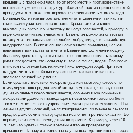
времени 2 с половиной часа, то от этого мести и противодействие
негативных умственных структур - болезней, против применения этой
процедуры, что также подтверждает эффективность этого метода.
Во время боле терапии желательно читать Евангелия, так как эти
книги всеми уважаемы и почитаемы. Кроме того, эти книги
выхолощены временем и поэтому не несут опасностей, к примеру, в
виде контакта читатель-писатель. Евангелия можно использовать,
потому что там призывается к любви, добру, миру, что способствует
выздоровлению. В связи свыше написанными причинами, нельзя
навязывать или заставлять читать Евангелие. Если начинающему
больному давать в руки эти книги, то желательно помыть самому
руки и предложить это больному и, тем не менее, подать Евангелие
в чистом полотенце (как на иконе Николая-чудотворца). При этом
следует читать с любовью и уважением, так как эти качества
являются основой исцеления.
Если сравнить действие, лекарств (транквилизаторы) которые не
стимулируют как предлагаемый метод, а угнетают, что внутренне
душевно очень тяжело переживается, особенно из-за понижения
лекарствами давления приводящее к невыносимой головной боли.
Так же от этих лекарств управление телом приносит страдание. При
лечении других болезней, не психиатрических, применение лекарств
вредно, даже если в инструкции написано: нет противопоказаний. Во-
первых, не известны последствия во времени. К примеру, через 10-
20 лет, что будет? Столько времени никто не проверяет до
применения. К тому же, известны случаи последствий именно через