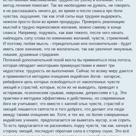
метод лечения помогает. Так же необходимо не думать, не говорить
и не рассказывать ничего до, во время и после сеанса про боли
чувства, ощущения, так как этой силы еще труднее выдержать,
нежели просто боли во время процедуры. Проверить реализацию
мыслей в трудно переносимое желание, можно самому в конце
сеанса. Например, подумать, как вам тяжело, после чего начать
наблюдать силу слова по изменению желаний, чувств, стремлений.
И поэтому любая мысль - отрицательная или положительная - будет
иметь свое значение, что не желательно, так как увеличит ненужные,
лишние, душевные страдания.
Полезной дополнительной позой могла бы применяться поза лотоса,
которая обладает некоторыми преимуществами и имеет три
недостатка: трудность ее выполнения. Сейчас по всему миру даются
и применяются методики очищения индийских йогов - катарсис,
ребефинги цель которых освободиться от накопленных чувств
эмоций и страстей, которые, если их не выводить, приводят к
истерикам, психическим срывам, неврозам, депрессиям и т.д. Эти
практики и методики эффективны и действенны, но современные
йоги не учитывают, что вместе с каплей злых чувств, страстей и
эмоций лишаются святости и того доброго, что делают эти люди
между такими очищения ми. Хотя, в тех же, но более совершенных
индийских учениях, предполагается не выметать мусор, а не сорить.
То есть предлагается не раскачивать лодку чувств, так как, качнув в
сторону эмоций, последует обратная сила в сторону скуки. Это всё