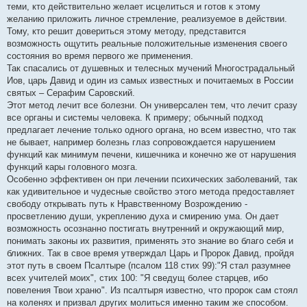
теми, кто действительно желает исцелиться и готов к этому
желанию приложить личное стремление, реализуемое в действии.
Тому, кто решит довериться этому методу, представится
возможность ощутить реальные положительные изменения своего
состояния во время первого же применения.
Так спасались от душевных и телесных мучений Многострадальный
Иов, царь Давид и один из самых известных и почитаемых в России
святых – Серафим Саровский.
Этот метод лечит все болезни. Он универсален тем, что лечит сразу
все органы и системы человека. К примеру; обычный подход
предлагает лечение только одного органа, но всем известно, что так
не бывает, например болезнь глаз сопровождается нарушением
функций как минимум печени, кишечника и конечно же от нарушения
функций кары головного мозга.
Особенно эффективен он при лечении психических заболеваний, так
как удивительное и чудесные свойство этого метода предоставляет
свободу открывать путь к Нравственному Возрождению -
просветлению души, укреплению духа и смирению ума. Он дает
возможность осознанно постигать внутренний и окружающий мир,
понимать законы их развития, применять это знание во благо себя и
ближних. Так в свое время утверждал Царь и Пророк Давид, пройдя
этот путь в своем Псалтыре (псалом 118 стих 99):"Я стал разумнее
всех учителей моих", стих 100: "Я сведущ более старцев, ибо
повеления Твои храню". Из псалтыря известно, что пророк сам стоял
на коленях и призвал других молиться именно таким же способом.