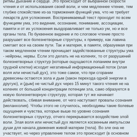
ритмы дыхание и сердце. Это происходит от выбранной скорости
чтения и от использования своей воли, и чем медленнее чтение, тем
глубже спокойствие из-за торможения функций ума, что не требует
лекарств для успокоения. Воспринимаемый текст проходит по всем
функциям ума, это видение, осознание, понимание, ассоциации,
памяти и от их успокоения выздоравливает не только ум, но и все
органы тела. По буквенное видение и по слоговое чтение просто
разрушает все болезнетворные структуры, к примеру, как лавина
сметает все на своем пути. Так и материя, в памяти, образуемая при
таком медленном чтении прочищает задействованные структуры ума
- нейроны, нервы. Если это делать не на коленях, то от разрушений
болезнетворных структур (которые ощущаются лопанием внутри
грудной клетки) исходит негативный информационный поток (злая
воля или нечистый дух), это тоже самое, что при сгорании
древесины остаются зола и дым (закон перехода одной энергии в
другую), и (дым) не чистый дух через 15 минут такого чтения не на
коленях от большой концентрации потенции зла, само образуется в
новую болезнетворную структуру, которая тут же начинает
действовать, сбивая внимание, от чего наступают провалы сознания
(меланхолия). Чтобы этого не случилось, необходимы такие болевые
ощущения и чувства, которые выше по уровню сознания
болезнетворных структур, отчего перекрывается воздействие злой
воли. Злая воля или нечистый дух является косвенным импульсом
души для начала движения живой материи (тела). Во зле она не
участвует, но через управление телом это происходит (в основном