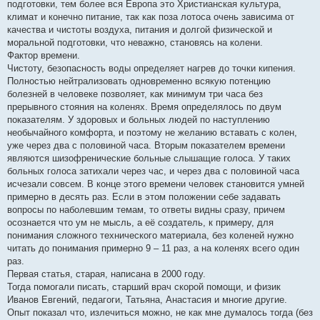
подготовки, тем более вся Европа это Христианская культура,
климат и конечно питание, так как поза лотоса очень зависима от
качества и чистоты воздуха, питания и долгой физической и
моральной подготовки, что неважно, становясь на колени.
Фактор времени.
Чистоту, безопасность воды определяет нагрев до точки кипения.
Полностью нейтрализовать одновременно всякую потенцию
болезней в человеке позволяет, как минимум три часа без
прерывного стояния на коленях. Время определялось по двум
показателям. У здоровых и больных людей по наступлению
необычайного комфорта, и поэтому не желанию вставать с колен,
уже через два с половиной часа. Вторым показателем времени
являются шизофренические больные слышащие голоса. У таких
больных голоса затихали через час, и через два с половиной часа
исчезали совсем. В конце этого времени человек становится умней
примерно в десять раз. Если в этом положении себе задавать
вопросы по наболевшим темам, то ответы видны сразу, причем
осознается что ум не мысль, а её создатель, к примеру, для
понимания сложного технического материала, без коленей нужно
читать до понимания примерно 9 – 11 раз, а на коленях всего один
раз.
Первая статья, старая, написана в 2000 году.
Тогда помогали писать, старший врач скорой помощи, и физик
Иванов Евгений, педагоги, Татьяна, Анастасия и многие другие.
Опыт показал что, излечиться можно, не как мне думалось тогда (без