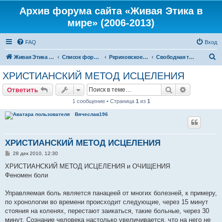
Архив форума сайта «Живая Этика в
мире» (2006-2013)
FAQ
Вход
П
Живая Этика в мире
Список форумов
Рериховское Движение
Свободная тематика
о
ХРИСТИАНСКИЙ МЕТОД ИСЦЕЛЕНИЯ
и
Поиск
Расширен
Ответить
с
1 сообщение • Страница
1
из
1
к
Вячеслав196
ХРИСТИАНСКИЙ МЕТОД ИСЦЕЛЕНИЯ
С
28 дек 2010, 12:30
о
о
ХРИСТИАНСКИЙ МЕТОД ИСЦЕЛЕНИЯ и ОЧИЩЕНИЯ
б
Феномен боли
щ
е
н
Управляемая боль является панацеей от многих болезней, к примеру,
и
е
по хронологии во времени происходит следующие, через 15 минут
стояния на коленях, перестают заикаться, такие больные, через 30
минут. Сознание человека настолько увеличивается, что на него не