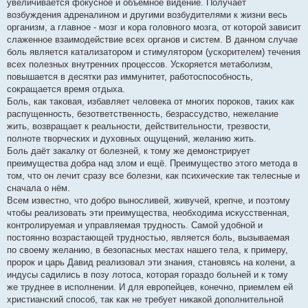
увеличивается фокусное и объёмное видение. Получает
возбуждения адреналином и другими возбудителями к жизни весь
организм, а главное - мозг и кора головного мозга, от которой зависит
слаженное взаимодействие всех органов и систем. В данном случае
боль является катализатором и стимулятором (ускорителем) течения
всех полезных внутренних процессов. Ускоряется метаболизм,
повышается в десятки раз иммунитет, работоспособность,
сокращается время отдыха.
Боль, как таковая, избавляет человека от многих пороков, таких как
распущенность, безответственность, безрассудство, нежелание
жить, возвращает к реальности, действительности, трезвости,
полноте творческих и духовных ощущений, желанию жить.
Боль даёт закалку от болезней, к тому же демонстрирует
преимущества добра над злом и ещё. Преимущество этого метода в
том, что он лечит сразу все болезни, как психические так телесные и
сначала о нём.
Всем известно, что добро выносливей, живучей, крепче, и поэтому
чтобы реализовать эти преимущества, необходима искусственная,
контролируемая и управляемая трудность. Самой удобной и
постоянно возрастающей трудностью, является боль, вызываемая
по своему желанию, в безопасных местах нашего тела, к примеру,
пророк и царь Давид реализовал эти знания, становясь на колени, а
индусы садились в позу лотоса, которая гораздо больней и к тому
же труднее в исполнении. И для европейцев, конечно, приемлем ей
христианский способ, так как не требует никакой дополнительной