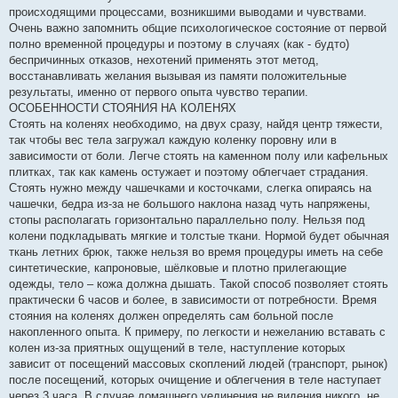
происходящими процессами, возникшими выводами и чувствами.
Очень важно запомнить общие психологическое состояние от первой
полно временной процедуры и поэтому в случаях (как - будто)
беспричинных отказов, нехотений применять этот метод,
восстанавливать желания вызывая из памяти положительные
результаты, именно от первого опыта чувство терапии.
ОСОБЕННОСТИ СТОЯНИЯ НА КОЛЕНЯХ
Стоять на коленях необходимо, на двух сразу, найдя центр тяжести,
так чтобы вес тела загружал каждую коленку поровну или в
зависимости от боли. Легче стоять на каменном полу или кафельных
плитках, так как камень остужает и поэтому облегчает страдания.
Стоять нужно между чашечками и косточками, слегка опираясь на
чашечки, бедра из-за не большого наклона назад чуть напряжены,
стопы располагать горизонтально параллельно полу. Нельзя под
колени подкладывать мягкие и толстые ткани. Нормой будет обычная
ткань летних брюк, также нельзя во время процедуры иметь на себе
синтетические, капроновые, шёлковые и плотно прилегающие
одежды, тело – кожа должна дышать. Такой способ позволяет стоять
практически 6 часов и более, в зависимости от потребности. Время
стояния на коленях должен определять сам больной после
накопленного опыта. К примеру, по легкости и нежеланию вставать с
колен из-за приятных ощущений в теле, наступление которых
зависит от посещений массовых скоплений людей (транспорт, рынок)
после посещений, которых очищение и облегчения в теле наступает
через 3 часа. В случае домашнего уединения не видения никого, не