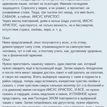
церковном языке, читают из псалтыря; Именем господним
защищался. Спросите у иерея, и он укажет, и прочитает, не
узнаваемые слова. Тогда, три тысячи лет назад, это имя было,
САВАОФ, а сейчас, ИИСУС ХРИСТОС!
Через месяц повторений, днём и ночью (надо учится), ИИСУС
ХРИСТОС, чувствуется, не только вечность, но и бессмертие,
отсутствие страха, любовь, вера, и. т. д.
Опыт
Ниже предлагаемый, опыт получается у всех, и по этому,
демонстрирует силу слов, отражающуюся на самочувствии
человека, тут и сей час, и поэтому учить, как, духовному здоровью,
так и физической гармонии.
Опыт.
Нужно приготовить чашечку черного, один пакетик чая, который
нужно заварить ещё в булькающей воде. Затем накрыть блюдечком,
и после пяти минут заварки достать пакет и чай разлить на пополам,
в такую же чашечку. Взять выборную чашечку с чаем и поднести в
район сердца, теперь надо вспомнить конкретное чувство любви и
сказать с этим чувством самую сильную молитву (от ста болезней и
ста демонов) имени господня ИИСУС ХРИСТОС, И ВСЁ, но нужно
сказать и сердцем, очень медленно и нежно, И ГЛАВНОЕ нужно
представить, как имя Господне ЭХОМ повторяется в выбранной
чашке с чаем. Затем попробовать как дегустатор, нужно обратить
внимание на два качества, это терпкость чая и мягкость воды, после