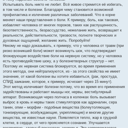
Испытывать боль никто не любит. Всё живое стремится её избегать,
в том числе и болезни. Благодаря чему становится возможной
профилактика и излечение различных заболеваний. Что в корне
меняет наши представления о боли. К примеру, боль, как таковая,
избавляет человека от многих пороков, таких как распущенность,
безответственность, безрассудство, нежелание жить, возвращает к
реальности, действительности, трезвости, полноте творческих и
духовных ощущений, желанию жить. Попробуйте!
Некому не надо доказывать, к примеру, что у человека от травм (при
резко возникшей боли) может возникнуть шок, что подтверждает
блокирующие воздействие боли на нервную систему, но у человека
есть противодействие шоку, а у болезнетворных структур – нет.
Поэтому их нервная система блокируется, во время применения
этого метода, они нейтрализуются, из - за этого свойства не имеет
значение, от какой болезни вы хотите избавиться, (рак, простуда,
СПИД заикание, которое, к примеру, исчезает через 15 минут).
Этот метод излечивает болезни потому, что во время его применения
задействованы и работают мышцы ног, нервы, вестибулярный
аппарат. Возникающая через полчаса в коленках боль вызывает
выброс в кровь и нервы таких стимуляторов как адреналин, сера
танин, опии – морфии - подобные вещества (болеутоляющие,
тонизирующие, возбуждающие, укрепляющие) и многие другие
вещества, не известные науке. Появляется тепло, жар в грудной
клетке, в сердце, от чего проясняется сознание. Улучшается
восприятие - главный показатель здоровья. Это сопровождается