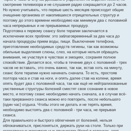
смотрение телевизора и не слушания радио сокращается до 2 часов.
Но нужно учитывать, что первые шесть месяцев происходит общие
очищение организма от накопившихся отрицательных структур и
поэтому до этого времени необходимо как минимум два с половиной
часа непрерывных и не прерываемых процедур.
Подготовка к первому сеансу боле терапии заключается в
исключении всех проблем: это заблаговременный за два часа до
начала процедуры прием воды, пищи. Выключение телефона,
приготовление необходимых средств гигиены, так как возможны
обильные выделения слюны, слез, на которые нельзя обращать
внимания, не участвуя в чувствах и эмоциях, сохраняя полное
спокойствие. Делается все, чтобы в течение двух с половиной - трех
часов не вставать, это очень важно, так как, встав хоть на минуту,
сеанс боле терапии нужно начинать сначала. То есть, простояв
полтора часа и став на ноги, и опять далее став на колени, время
опять будет два с половиной часа, так как ещё не нейтрализованные
умственные структуры болезней сместят свое сознание в новое
место, и поэтому сеанс необходимо начать сначала, а в случае всё-
таки прерванного сеанса можно его повторить, после небольшого
(один час) отдыха. Чтобы этого не делать и не терять время,
необходимо выстоять два с половиной - три часа, не прерывая
сеанса.
Для правильного и быстрого облегчения от болезней, нельзя
облокачиваться, прислоняться, держать руки на столе. Только при
естественных максимальных трудностях (боли) в коленках, этот