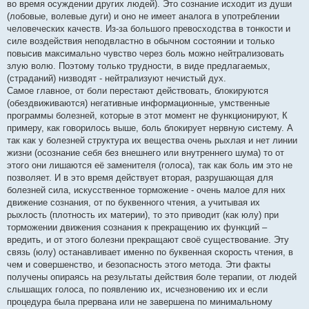
во время осуждении других людей). Это сознание исходит из души
(лобовые, волевые дуги) и оно не имеет аналога в употреблении
человеческих качеств. Из-за большого превосходства в тонкости и
силе воздействия неподвластно в обычном состоянии и только
повысив максимально чувство через боль можно нейтрализовать
злую волю. Поэтому только трудности, в виде предлагаемых,
(страданий) низводят - нейтрализуют нечистый дух.
Самое главное, от боли перестают действовать, блокируются
(обездвиживаются) негативные информационные, умственные
программы болезней, которые в этот момент не функционируют, К
примеру, как говорилось выше, боль блокирует нервную систему. А
так как у болезней структура их вещества очень рыхлая и нет линии
жизни (осознание себя без внешнего или внутреннего шума) то от
этого они лишаются её заменителя (голоса), так как боль им это не
позволяет. И в это время действует вторая, разрушающая для
болезней сила, искусственное торможение - очень малое для них
движение сознания, от по буквенного чтения, а учитывая их
рыхлость (плотность их материи), то это приводит (как юлу) при
торможении движения сознания к прекращению их функций –
вредить, и от этого болезни прекращают своё существование. Эту
связь (юлу) останавливает именно по буквенная скорость чтения, в
чем и совершенство, и безопасность этого метода. Эти факты
получены опираясь на результаты действия боле терапии, от людей
слышащих голоса, по появлению их, исчезновению их и если
процедура была прервана или не завершена по минимальному