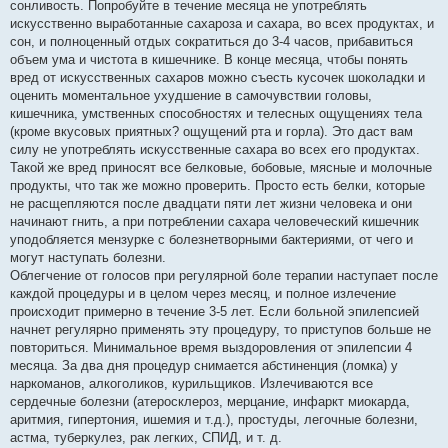
сонливость. Попробуйте в течение месяца не употреблять
искусственно выработанные сахароза и сахара, во всех продуктах, и
сон, и полноценный отдых сократиться до 3-4 часов, прибавиться
объем ума и чистота в кишечнике. В конце месяца, чтобы понять
вред от искусственных сахаров можно съесть кусочек шоколадки и
оценить моментальное ухудшение в самочувствии головы,
кишечника, умственных способностях и телесных ощущениях тела
(кроме вкусовых приятных? ощущений рта и горла). Это даст вам
силу не употреблять искусственные сахара во всех его продуктах.
Такой же вред приносят все белковые, бобовые, мясные и молочные
продукты, что так же можно проверить. Просто есть белки, которые
не расщепляются после двадцати пяти лет жизни человека и они
начинают гнить, а при потреблении сахара человеческий кишечник
уподобляется мензурке с болезнетворными бактериями, от чего и
могут наступать болезни.
Облегчение от голосов при регулярной боле терапии наступает после
каждой процедуры и в целом через месяц, и полное излечение
происходит примерно в течение 3-5 лет. Если больной эпилепсией
начнет регулярно применять эту процедуру, то приступов больше не
повториться. Минимальное время выздоровления от эпилепсии 4
месяца. За два дня процедур снимается абстиненция (ломка) у
наркоманов, алкоголиков, курильщиков. Излечиваются все
сердечные болезни (атеросклероз, мерцание, инфаркт миокарда,
аритмия, гипертония, ишемия и т.д.), простуды, легочные болезни,
астма, туберкулез, рак легких, СПИД, и т. д.