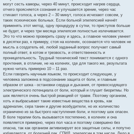
могут сесть каморы, через 40 минут, происходит нагрев сердца,
отчего проясняется сознания и улучшается зрение, через час
стихают голоса, а через 2 – 30 минут, голоса исчезают совсем, у
таких психических больных. Если больной эпилепсией начнёт
применять этот метод, одну процедуру в сутки, то приступов больше
не будет, и через три месяца эпилепсия полностью излечивается.
Это то что можно проверить сразу и здесь, а главное человек умнеет
в десятки раз, к примеру, стоя на коленях, осознается что человек не
мысль а создатель её, любой заданный вопрос получает самый
полный ответ, в котом и трезвость, и ответственность и
проницательность. Трудный технический текст понимается с одного
прочтения, в отличие, не на коленях, где для такого же, результата
нужно читать примерно 10 – 11 раз.
Если говорить научным языком, то происходит следующие, у
человека заложена в подсознание защита от боли, и главным
образом от шока - остановки сердца и дыхания, от превосходящего
электрического потенциала от боли, который и глушит биоритмы. Но
шок является очень быстрой реакцией от травм. Поэтому организм,
хоть и выбрасывает такие известные вещества в кровь, как
адреналин, сера танин и другие возбудители, но их количество
ограничено из за быстрого наступления боли, и поэтому шок опасен.
В боле терапии боль вызывается постепенно, в коленях и она
появляется примерно, через пол часа и поэтому совершено без
опасна, так как организм активизирует все защитные силы, и попутно
избавляется, от болезней рак, СПИД, эпилепсии в том числе. Дело в