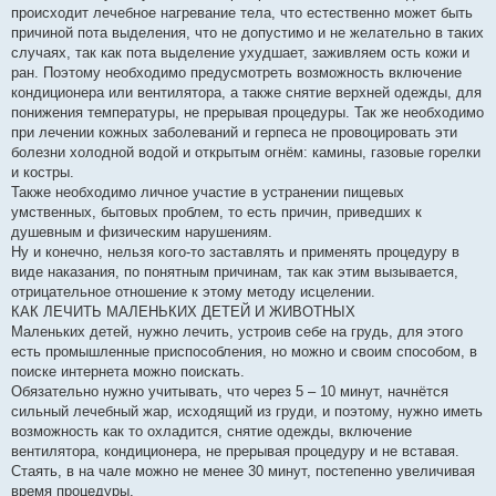
происходит лечебное нагревание тела, что естественно может быть
причиной пота выделения, что не допустимо и не желательно в таких
случаях, так как пота выделение ухудшает, заживляем ость кожи и
ран. Поэтому необходимо предусмотреть возможность включение
кондиционера или вентилятора, а также снятие верхней одежды, для
понижения температуры, не прерывая процедуры. Так же необходимо
при лечении кожных заболеваний и герпеса не провоцировать эти
болезни холодной водой и открытым огнём: камины, газовые горелки
и костры.
Также необходимо личное участие в устранении пищевых
умственных, бытовых проблем, то есть причин, приведших к
душевным и физическим нарушениям.
Ну и конечно, нельзя кого-то заставлять и применять процедуру в
виде наказания, по понятным причинам, так как этим вызывается,
отрицательное отношение к этому методу исцелении.
КАК ЛЕЧИТЬ МАЛЕНЬКИХ ДЕТЕЙ И ЖИВОТНЫХ
Маленьких детей, нужно лечить, устроив себе на грудь, для этого
есть промышленные приспособления, но можно и своим способом, в
поиске интернета можно поискать.
Обязательно нужно учитывать, что через 5 – 10 минут, начнётся
сильный лечебный жар, исходящий из груди, и поэтому, нужно иметь
возможность как то охладится, снятие одежды, включение
вентилятора, кондиционера, не прерывая процедуру и не вставая.
Стаять, в на чале можно не менее 30 минут, постепенно увеличивая
время процедуры.