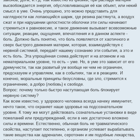
высвобождается энергия, обусловливающая её как объект, или некий
смысл в уме. Очень упрошено, это можно представить для
наглядности как лопающийся шарик, где резина растянута, а воздух
сжат и при нарушении целостности оболочки эти силы начинают
стремиться к равновесию, и такое движение вызывает всевозможные
ситуации, реакции, ощущения, впечатления и в данном аспекте -
боль. Должно быть понятно, что боль появляется от хаотичного и
сверх быстрого движения материи, которая, взаимодействуя с
нервной системой, передаёт нашему сознанию эти события, а это и
есть боль. Эта упрощённая схема действует и на атомном и на
нематериальном уровне, то есть – уме. Но, в уме это зависит от его
дремучести, так как развитый ум вообще ни чем не ограничен,
предсказуем и управляем, как в событиях, так и в реакциях. И
конечно, моральные принципы безусловны, где зло, стремится к
ограничению, а добро (любовь) к свободе.
Вопрос: почему только быстро наступающая боль блокирует
нервную систему?
Как всем известно, у здорового человека всегда начеку иммунитет,
нечто такое, что охраняет наше здоровье на подсознательном
уровне. К тому же могут действовать сознательные установки в виде
пожеланий или предупреждений, если в них достаточно вложено
силы и времени. Естественно, обычная боль не травматического
свойства, наступает постепенно, и организм успевает вырабатывать
такие вещества как адреналин, серотонин и им подобные лекарства,