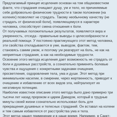
Предлагаемый принцип исцеления основан на том общеизвестном
факте, что страдания очищают душу, ум и тело, но причиняемые
себе добровольно физические трудности в таком положении (на
коленях) позволяют не страдать. Такому необычному качеству (не
страдать от физической боли), появляющемуся в характере
человека, способствует смена отношения к боли.
От получаемых положительных результатов, появляется вера и
уверенность, отсюда - правильные выводы о целесообразности и
реальной помощи. У постоянно практикующего этот метод человека,
эти свойства откладываются в уме, выводом, фактом, тем,
становясь самим умом, и поэтому ум реагирует на боль, не как на
неприятные страдания, а как на необходимые трудности.
Освоение этого метода исцеления дает возможность не страдать от
боли и душевных расстройств, а сознательно применять болевые
чувства и ощущения с конкретными задачами очищения,
просветления, оздоровления тела, ума и души. Этот метод при
минимальном насилии, в смирении, через жертвенность, приводит к
очищению и избавлению от всех видов зла, нейтрализует их
негативную потенцию.
Наиболее известное описание этого метода было дано примерно три
тысячи лет назад пророком и царем Давидом, который в трудные
минуты своей жизни сознательно использовал боль для
прекращения душевных и телесных страданий. Он вставал на колени
и тем самым избавлялся от расстройства ума и тела.
Этот метод нашел применение и в наше время. Например, в Санкт-