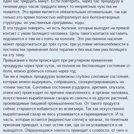
один час тридцать минут. Если повторить, через час процедуру в
течение двух часов тридцати минут то неприятные чувства не
появятся. Это время является обязательным оптимальным, так как
только это время полностью нейтрализует все болезнетворные
структуры, их умственные программы, коды.
В это трудно поверить, но есть болезни, которые выходят на прямой
контакт с умом болящего человека. Цель такого контакта заставить
подчинится и тем не стоять на коленях. Это умственное насилие
может продолжаться до трёх суток, при условии непоколебимости в
постоянстве применения боле терапии и без мыслим ума болящего
на эту тему.
Привыкание к боли происходит при регулярном применении
процедуры через трое суток, но полное не беспокоящее состояние от
боли, можно добиться только через год.
Так же в первых процедурах возможны глубоко сонливые состояния,
которые можно выдержать, собравшись, сконцентрировавшись на
чтении текстов. Сонливые состояния (судороги, аритмия, опухали,
отеки ног) происходят по причине накопленного, в органах человека,
искусственно выработанные сахара из свеклы и из других растений,
производимые пищевой промышленностью. От такого продукта
сейчас стараются избавиться во всем мире. Так как искусственно
выработанный сахар не весь усваивается и переваривается. И та
часть, которая остается (водянистые сопли) в органах, по понятным
причинам приводит, к гнил остям там, где он не усваивается и не
выводится. Образующаяся гнилость приводит к слабости, от чего и