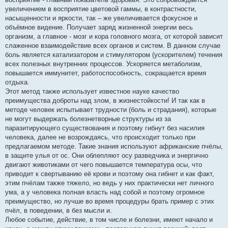
увеличением в восприятие цветовой гаммы, в контрастности,
насыщенности и яркости, так – же увеличивается фокусное и
объёмное видение. Получает заряд жизненной энергии весь
организм, а главное - мозг и кора головного мозга, от которой зависит
слаженное взаимодействие всех органов и систем. В данном случае
боль является катализатором и стимулятором (ускорителем) течения
всех полезных внутренних процессов. Ускоряется метаболизм,
повышается иммунитет, работоспособность, сокращается время
отдыха.
Этот метод также использует известное науке качество
преимущества доброты над злом, в жизнестойкости! И так как в
методе человек испытывает трудности (боль и страдания), которые
не могут выдержать болезнетворные структуры из за
паразитирующего существования и поэтому гибнут без насилия
человека, далее не возрождаясь, что происходит только при
предлагаемом методе. Такие знания используют африканские пчёлы,
в защите улья от ос. Они облепляют осу разведчика и энергично
двигают животиками от чего повышается температура осы, что
приводит к свертыванию её крови и поэтому она гибнет и как факт,
этим пчёлам также тяжело, но ведь у них практически нет личного
ума, а у человека полная власть над собой и поэтому огромное
преимущество, но лучше во время процедуры брать пример с этих
пчёл, в поведении, в без мысли и.
Любое событие, действие, в том числе и болезни, имеют начало и