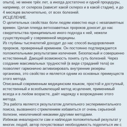
опыта), не менее трёх лет, а иногда достаточно и одной процедуры,
например, от склероза (зависит какой склероз и в какой стадии), и до
4 месяцев включительно, от всех болезней.
ИСЦЕЛЕНИЕ.
О целительных свойствах боли людям известно еще с незапамятных
времен. Целая плеяда ветхозаветных пророков доносит до нас
свидетельства принципиально иного подхода к ней, нежели
существующий у современной медицины.
Из глубины тысячелетий доходит до нас способ выздоровления
пророков, проверенный временем. Он постоянно подтверждается
положительными результатами излечения. Безопасный и совершенно
естественный. Дающий возможность понять суть болезней. Через
создание максимальных трудностей (в виде страданий тела) он
позволяет гармонично активизировать внутренние резервы
организма, это свойство и является одним из основных преимуществ
этого метода.
Описанный современным медицинским языком, простой и доступный,
естественный и всеобъемлющий метод исцеления, применимый
всегда и в любом возрасте, даёт надежду к возрождению этого
метода.
Эта работа является результатом длительного экспериментального
поиска, вызванного стремлением избавиться от очень серьезной
болезни, неизлечимой никакими другими методами.
Избежав инвалидности сам и наблюдая положительный результат у
многих людей, автор почувствовал необходимость поделиться им с