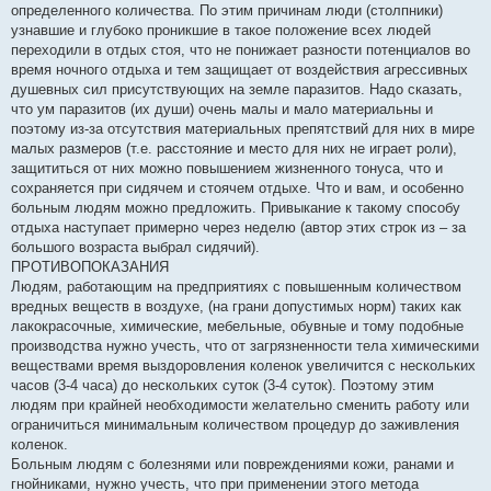
определенного количества. По этим причинам люди (столпники)
узнавшие и глубоко проникшие в такое положение всех людей
переходили в отдых стоя, что не понижает разности потенциалов во
время ночного отдыха и тем защищает от воздействия агрессивных
душевных сил присутствующих на земле паразитов. Надо сказать,
что ум паразитов (их души) очень малы и мало материальны и
поэтому из-за отсутствия материальных препятствий для них в мире
малых размеров (т.е. расстояние и место для них не играет роли),
защититься от них можно повышением жизненного тонуса, что и
сохраняется при сидячем и стоячем отдыхе. Что и вам, и особенно
больным людям можно предложить. Привыкание к такому способу
отдыха наступает примерно через неделю (автор этих строк из – за
большого возраста выбрал сидячий).
ПРОТИВОПОКАЗАНИЯ
Людям, работающим на предприятиях с повышенным количеством
вредных веществ в воздухе, (на грани допустимых норм) таких как
лакокрасочные, химические, мебельные, обувные и тому подобные
производства нужно учесть, что от загрязненности тела химическими
веществами время выздоровления коленок увеличится с нескольких
часов (3-4 часа) до нескольких суток (3-4 суток). Поэтому этим
людям при крайней необходимости желательно сменить работу или
ограничиться минимальным количеством процедур до заживления
коленок.
Больным людям с болезнями или повреждениями кожи, ранами и
гнойниками, нужно учесть, что при применении этого метода