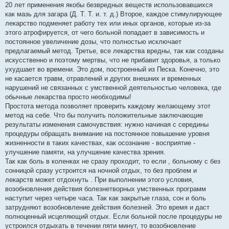
20 лет применения якобы безвредных веществ использовавшихся
как мазь для загара (Д. Т. Т. и. т. д.) Второе, каждое стимулирующее
лекарство подменяет работу тех или иных органов, которые из-за
этого атрофируется, от чего больной попадает в зависимость и
постоянное увеличение дозы, что полностью исключает
предлагаемый метод. Третье, все лекарства вредны, так как созданы
искусственно и поэтому мертвы, что не прибавит здоровья, а только
ухудшает во времени. Это дом, построенный из Песка. Конечно, это
не касается травм, отравлений и других внешних и временных
нарушений не связанных с умственной деятельностью человека, где
обычные лекарства просто необходимы!
Простота метода позволяет проверить каждому желающему этот
метод на себе. Что бы получить положительные заключающие
результаты изменения самочувствия: нужно начиная с середины
процедуры обращать внимание на постоянное повышение уровня
жизненности в таких качествах, как осознание - восприятие -
улучшение памяти, на улучшение качества зрения.
Так как боль в коленках не сразу проходит, то если , больному с без
сонницой сразу устроится на ночной отдых, то без проблем и
лекарств может отдохнуть . При выполнении этого условия,
возобновления действия болезнетворных умственных программ
наступит через четыре часа. Так как закрытые глаза, сон и боль
затрудняют возобновление действия болезней. Это время и даст
полноценный исцеляющий отдых. Если больной после процедуры не
устроился отдыхать в течении пяти минут, то возобновление