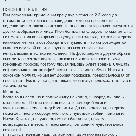
ПОБОЧНЫЕ ЯВЛЕНИЯ
При регулярном применении процедур в течение 2-3 месяцев
открывается постоянное ясновидение, которое проявляется в
видении живых ликов на иконах, а также на фотографиях, рисунках и
других изображениях лица. Икон бояться не следует, но смотреть на
них можно только во время процедуры на коленях, так как они сразу
начинают лечить и освобождать от лукавств, что сопровождается
выделением злой воли, а злую волю можно низвести -
нейтрализовать только на коленях. На фотографии и другие образы
смотреть не рекомендуется, так как они являются носителями
греховных пороков, поэтому любая помощь будет вредна. Слушать
информацию с фотографий нельзя, так как идет обман. Иконы в
основном молчат, но бывает добрая подсказка, предохраняющая от
несчастья. Нужно учесть, что лики с икон могут подсказать только в
личном деле.
Молитва.
Когда то я болел, но в поликлинику не ходил, и навряд ли, она бы
мне помогла. Но мне очень повезло, в немощи болезни,
чувствовалась сила каждой молитвы. Да все помогали, но сразу
помогала, после сосредоточенного с чувством любви, поминания,
Иисус Христос, получал огромное облегчение, причем,
возвращалась и вера, а через месяц повторений, чувствовалась
вечность!
В ХРАМАХ, каждый день, на литургии, на старославянском -