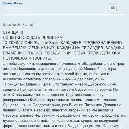
Учение Жизни
________________
С
05 янв 2007, 20:52
о
о
СТАНЦА III
б
ПОПЫТКИ СОЗДАТЬ ЧЕЛОВЕКА
щ
е
13. ПОШЛИ ОНИ /Лунные Боги/, КАЖДЫЙ В ПРЕДНАЗНАЧЕННУЮ
н
ЕМУ ЗЕМЛЮ; СЕМЬ ИЗ НИХ, КАЖДЫЙ НА СВОИ УДЕЛ. ВЛАДЫКИ
и
е
ПЛАМЕНИ ОСТАЛИСЬ ПОЗАДИ. ОНИ НЕ ЗАХОТЕЛИ ИДТИ. ОНИ
НЕ ПОЖЕЛАЛИ ТВОРИТЬ.
...чтобы закончить семеричного человека, чтобы добавить к его трем
низшим Принципам и скрепить их с Духовной Монадой – которая
никогда не смогла бы пребывать в такой форме, иначе как в
абсолютно латентном состоянии – нужны два связующих
«Принципа»: Манас и Кама. Это требует живого Духовного Огня
среднего Принципа из Пятого и Третьего Состояния Плеромы. Но
этот Огонь находится во владении Треугольников, а не у
(совершенных) Кубов, которые являются символами Ангельских
Существ... <…> Следовательно, раз Высшие Питри или Дхиани не
приняли участия в этом физическом творении, то мы находим
Первоначального Человека – исшедшего из тел своих Прародителей,
духовно лишенных огней, – описанного, как существо воздушной
формы, лишенное плотности и «не обладающее умом». Он не имел