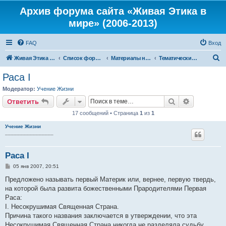
Архив форума сайта «Живая Этика в
мире» (2006-2013)
FAQ
Вход
П
Живая Этика в мире
Список форумов
Материалы нашего портала
Тематические цитаты из Тайной Доктрины
о
Раса I
и
Модератор:
Учение Жизни
с
Поиск
Расширен
Ответить
к
17 сообщений • Страница
1
из
1
Учение Жизни
________________
Раса I
С
05 янв 2007, 20:51
о
о
Предложено называть первый Материк или, вернее, первую твердь,
б
на которой была развита божественными Прародителями Первая
щ
е
Раса:
н
I. Несокрушимая Священная Страна.
и
е
Причина такого названия заключается в утверждении, что эта
Несокрушимая Священная Страна никогда не разделяла судьбу