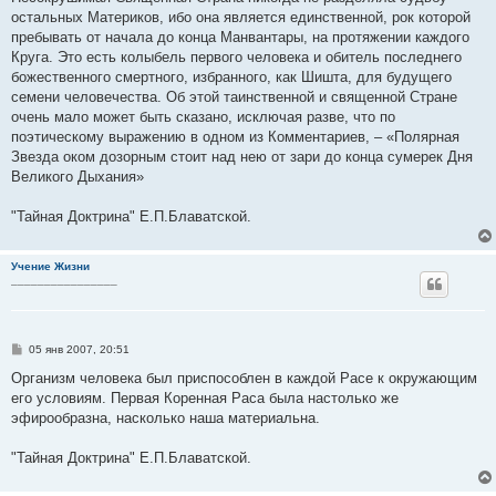
остальных Материков, ибо она является единственной, рок которой
пребывать от начала до конца Манвантары, на протяжении каждого
Круга. Это есть колыбель первого человека и обитель последнего
божественного смертного, избранного, как Шишта, для будущего
семени человечества. Об этой таинственной и священной Стране
очень мало может быть сказано, исключая разве, что по
поэтическому выражению в одном из Комментариев, – «Полярная
Звезда оком дозорным стоит над нею от зари до конца сумерек Дня
Великого Дыхания»
"Тайная Доктрина" Е.П.Блаватской.
Учение Жизни
________________
С
05 янв 2007, 20:51
о
о
Организм человека был приспособлен в каждой Расе к окружающим
б
его условиям. Первая Коренная Раса была настолько же
щ
е
эфирообразна, насколько наша материальна.
н
и
е
"Тайная Доктрина" Е.П.Блаватской.