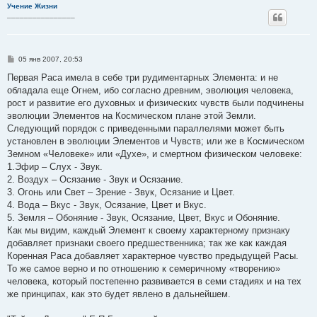
Учение Жизни
________________
С
05 янв 2007, 20:53
о
о
Первая Раса имела в себе три рудиментарных Элемента: и не
б
обладала еще Огнем, ибо согласно древним, эволюция человека,
щ
е
рост и развитие его духовных и физических чувств были подчинены
н
эволюции Элементов на Космическом плане этой Земли.
и
е
Следующий порядок с приведенными параллелями может быть
установлен в эволюции Элементов и Чувств; или же в Космическом
Земном «Человеке» или «Духе», и смертном физическом человеке:
1.Эфир – Слух - Звук.
2. Воздух – Осязание - Звук и Осязание.
3. Огонь или Свет – Зрение - Звук, Осязание и Цвет.
4. Вода – Вкус - Звук, Осязание, Цвет и Вкус.
5. Земля – Обоняние - Звук, Осязание, Цвет, Вкус и Обоняние.
Как мы видим, каждый Элемент к своему характерному признаку
добавляет признаки своего предшественника; так же как каждая
Коренная Раса добавляет характерное чувство предыдущей Расы.
То же самое верно и по отношению к семеричному «творению»
человека, который постепенно развивается в семи стадиях и на тех
же принципах, как это будет явлено в дальнейшем.