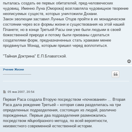
пыталась создать ее первых обитателей, пред-человеческих
чудовищ. Именно Луна (Оморока) возглавляла чудовищное творение
неописуемых существ, которых уничтожили Дхиани.
Закон эволюции заставил Лунных Отцов пройти в их монадическом
состоянии через все формы жизни и существования на этой нашей
Планете; но в конце Третьей Расы они уже были людьми в своей
божественной природе и потому были призваны сделаться
создателями форм, предназначенных стать храмами менее
продвинутых Монад, которым пришел черед воплотиться.
"Тайная Доктрина" Е.П.Блаватской.
Учение Жизни
________________
С
05 янв 2007, 20:54
о
о
Первая Раса создала Вторую посредством «почкования» ... Вторая
б
Раса дала рождение Третьей – которая сама разделилась на три
щ
е
определенных подразделения, состоящих из людей, различно
н
порожденных. Первые два подразделения размножались
и
е
посредством яйцеобразного метода, по всей вероятности,
неизвестного современной естественной истории.