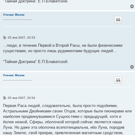
"Тайная Доктрина" Е.П.Блаватской.
Учение Жизни
________________
С
05 янв 2007, 20:53
о
о
...люди, в течение Первой и Второй Расы, не были физическими
б
существами, но просто лишь рудиментами будущих людей...
щ
е
н
"Тайная Доктрина" Е.П.Блаватской.
и
е
Учение Жизни
________________
С
05 янв 2007, 20:54
о
о
Первая Раса людей, следовательно, была просто подобиями,
б
Астральными Двойниками своих Отцов, которые были пионерами или
щ
е
наиболее продвинувшимися Сущностями с предыдущей, хотя и
н
более низкой, Сферы, оболочкой которой сейчас является наша
и
е
Луна. Но даже эта оболочка всепотенциальна, ибо Луна, породив
нашу Землю, свой призрак, привлеченная магнитным сродством,