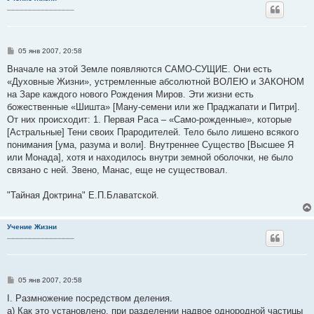
________________
С
05 янв 2007, 20:58
о
о
Вначале на этой Земле появляются САМО-СУЩИЕ. Они есть
б
«Духовные Жизни», устремленные абсолютной ВОЛЕЮ и ЗАКОНОМ
щ
е
на Заре каждого нового Рождения Миров. Эти жизни есть
н
божественные «Шишта» [Ману-семени или же Праджапати и Питри].
и
е
От них происходит: 1. Первая Раса – «Само-рожденные», которые
[Астральные] Тени своих Прародителей. Тело было лишено всякого
понимания [ума, разума и воли]. Внутреннее Существо [Высшее Я
или Монада], хотя и находилось внутри земной оболочки, не было
связано с ней. Звено, Манас, еще не существовал.
"Тайная Доктрина" Е.П.Блаватской.
Учение Жизни
________________
С
05 янв 2007, 20:58
о
о
I. Размножение посредством деления.
б
a) Как это установлено, при разделении надвое однородной частицы
щ