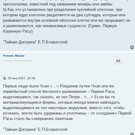
е
протоплазмы, известной под названием монеры или амёбы.
н
b) Как это установлено при разделении нуклейной клеточки, при
и
е
котором ядро клеточки разделяется на два суб-ядра, которые или
развиваются внутри основной оболочки клетки или же прорывают ее
и размножаются, как независимые сущности. (Сравн. Первую
Коренную Расу).
"Тайная Доктрина" Е.П.Блаватской.
Учение Жизни
________________
С
05 янв 2007, 20:59
о
о
Первые люди были Чхая <…> Рождение путем Чхая или же
б
первобытный способ бесполого размножения – Первая Раса,
щ
е
выделившаяся, так сказать, из тел Питри... <…> Если бы те
н
материализующиеся формы, которые иногда можно наблюдать
и
е
выделяющимися из тел некоторых медиумов, вместо того, чтобы
исчезать, могли быть удержаны и уплотнены – то «создание» Первой
Расы стало бы совершенно понятным.
"Тайная Доктрина" Е.П.Блаватской.