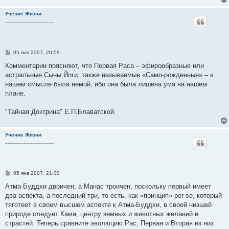
Учение Жизни
________________
С
05 янв 2007, 20:59
о
о
Комментарии поясняют, что Первая Раса – эфирообразные или
б
астральные Сыны Йоги, также называемые «Само-рожденные» – в
щ
е
нашем смысле была немой, ибо она была лишена ума на нашем
н
плане.
и
е
"Тайная Доктрина" Е.П.Блаватской.
Учение Жизни
________________
С
05 янв 2007, 21:00
о
о
Атма-Буддхи двоичен, а Манас троичен, поскольку первый имеет
б
два аспекта, а последний три, то есть, как «принцип» per se, который
щ
е
тяготеет в своем высшем аспекте к Атма-Буддхи, в своей низшей
н
природе следует Кама, центру земных и животных желаний и
и
е
страстей. Теперь сравните эволюцию Рас; Первая и Вторая из них