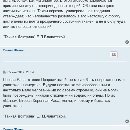
есть «Весна», как мы знаем ее. В этой оговорке заключается
примирение двух вышеприведенных теорий. Обе они вмещают
частичные истины. Таким образом, универсальная традиция
утверждает, что человечество развилось в его настоящую форму
постепенно из почти прозрачного состояния тканей, а не в силу чуда
или же половых отношений.
"Тайная Доктрина" Е.П.Блаватской.
Учение Жизни
________________
С
05 янв 2007, 20:54
о
о
Первая Раса, «Тени» Прародителей, не могли быть повреждены или
б
уничтожены смертью. Будучи настолько эфирообразными и
щ
е
настолько мало человечными по своему строению, они не могли
н
быть повреждены никакой стихией – ни водою, ни огнем. Но их
и
е
«Сыны», Вторая Коренная Раса, могла, и потому и была так
уничтожена.
"Тайная Доктрина" Е.П.Блаватской.
Учение Жизни