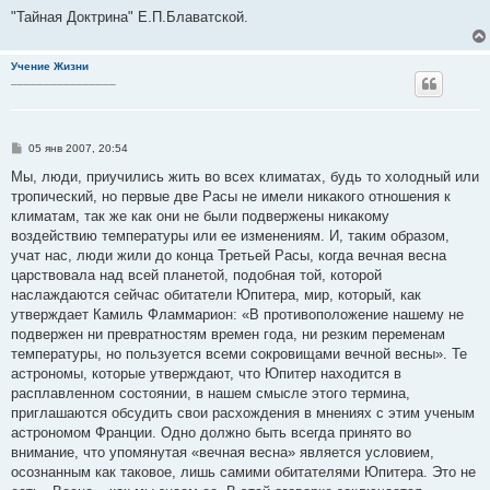
"Тайная Доктрина" Е.П.Блаватской.
Учение Жизни
________________
С
05 янв 2007, 20:54
о
о
Мы, люди, приучились жить во всех климатах, будь то холодный или
б
тропический, но первые две Расы не имели никакого отношения к
щ
е
климатам, так же как они не были подвержены никакому
н
воздействию температуры или ее изменениям. И, таким образом,
и
е
учат нас, люди жили до конца Третьей Расы, когда вечная весна
царствовала над всей планетой, подобная той, которой
наслаждаются сейчас обитатели Юпитера, мир, который, как
утверждает Камиль Фламмарион: «В противоположение нашему не
подвержен ни превратностям времен года, ни резким переменам
температуры, но пользуется всеми сокровищами вечной весны». Те
астрономы, которые утверждают, что Юпитер находится в
расплавленном состоянии, в нашем смысле этого термина,
приглашаются обсудить свои расхождения в мнениях с этим ученым
астрономом Франции. Одно должно быть всегда принято во
внимание, что упомянутая «вечная весна» является условием,
осознанным как таковое, лишь самими обитателями Юпитера. Это не