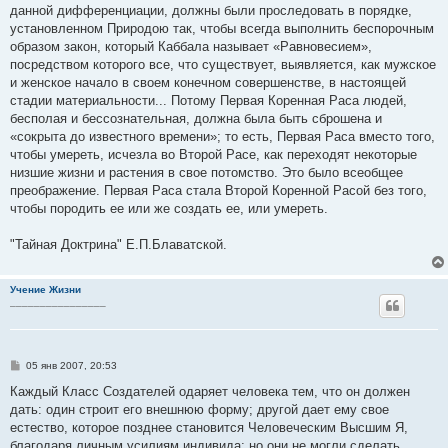
данной дифференциации, должны были проследовать в порядке,
установленном Природою так, чтобы всегда выполнить беспорочным
образом закон, который Каббала называет «Равновесием»,
посредством которого все, что существует, выявляется, как мужское
и женское начало в своем конечном совершенстве, в настоящей
стадии материальности... Потому Первая Коренная Раса людей,
бесполая и бессознательная, должна была быть сброшена и
«сокрыта до известного времени»; то есть, Первая Раса вместо того,
чтобы умереть, исчезла во Второй Расе, как переходят некоторые
низшие жизни и растения в свое потомство. Это было всеобщее
преображение. Первая Раса стала Второй Коренной Расой без того,
чтобы породить ее или же создать ее, или умереть.
"Тайная Доктрина" Е.П.Блаватской.
Учение Жизни
________________
С
05 янв 2007, 20:53
о
о
Каждый Класс Создателей одаряет человека тем, что он должен
б
дать: один строит его внешнюю форму; другой дает ему свое
щ
е
естество, которое позднее становится Человеческим Высшим Я,
н
благодаря личным усилиям индивида; но они не могли сделать