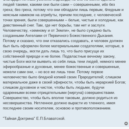
и
е
людей такими, какими они были сами – совершенными, ибо без
греха; без греха, потому что они обладали лишь первым, бледным и
неясным намеком на атрибуты, причем последние, с человеческой
точки зрения, были совершенными – белые, чистые и холодные, как
девственный снег. Там, где нет борьбы, там нет и заслуги.
Человечеству, «земному и от Земли», не было суждено быть
созданными Ангелами от Первичного Божественного Дыхания.
Потому и сказано, что они отказались создавать, и человек должен
был быть оформлен более материальными создателями, которые, в
свою очередь, могли дать лишь то, что было присуще их
собственной природе и не более. Подвластные вечному закону,
чистые Боги могли выявить из себя лишь тени людей, немного менее
эфирообразные и духовные, менее божественные и совершенные,
нежели сами они, – но все же лишь тени. Потому первое
человечество было бледной копией своих Прародителей; слишком
материальное даже в своей эфирности, чтобы быть иерархией Богов;
слишком духовное и чистое, чтобы быть людьми, будучи
одаренными всеми отрицательными (ниргуна) совершенствами.
Совершенство, чтобы быть вполне таковым, должно родиться из
несовершенства. Нетленное должно вырасти из тленного, имея
последнее своим носителем, основою и противоположением.
"Тайная Доктрина" Е.П.Блаватской.