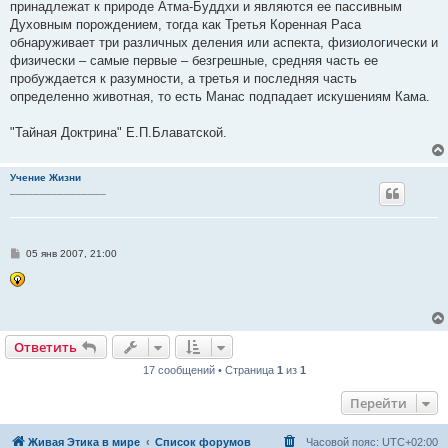
принадлежат к природе Атма-Буддхи и являются ее пассивным
Духовным порождением, тогда как Третья Коренная Раса
обнаруживает три различных деления или аспекта, физиологически и
физически – самые первые – безгрешные, средняя часть ее
пробуждается к разумности, а третья и последняя часть
определенно животная, то есть Манас подпадает искушениям Кама.
"Тайная Доктрина" Е.П.Блаватской.
Учение Жизни
________________
С
05 янв 2007, 21:00
о
о
б
щ
е
н
и
Ответить
е
17 сообщений • Страница
1
из
1
Перейти
Живая Этика в мире
Список форумов
Часовой пояс:
UTC+02:00