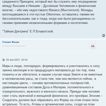
срединного Принципа, который мог бы служить ему посредником
между Высшим и Низшим – Духовным Человеком и физическим
мозгом, – ибо ему недоставало Манаса (Мыслителя). Монады,
воплощавшиеся в эти пустые Оболочки, оставались такими же
бессознательными, как и тогда, когда они были разъединены со
своими прежними незаконченными формами и носителями.
"Тайная Доктрина" Е.П.Блаватской.
Учение Жизни
________________
С
05 янв 2007, 20:52
о
о
Миры и люди, поочередно, формировались и уничтожались в силу
б
закона эволюции и из предыдущего материала до тех пор, пока
щ
е
планеты и их обитатели, в нашем случае наша Земля и ее животные
н
и человеческие расы, не стали тем, чем они являются сейчас, в
и
е
настоящем цикле, – силами противоположных полярностей,
уравновешенным составом Духа и Материи, положительного и
отрицательного, мужского и женского начала. Прежде чем человек
смог стать мужчиной и женщиной физически, его прообраз Элохим –
Создатель должен был образовать его Форму на этом плане пола
астрально. То есть, Атомы и органические силы, сходя на план