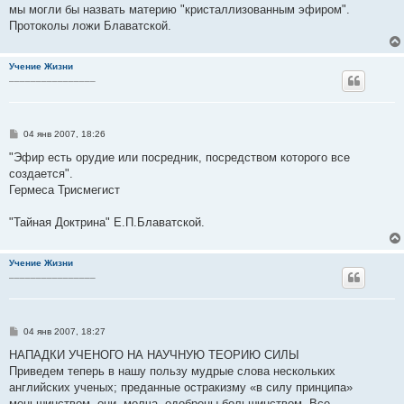
мы могли бы назвать материю "кристаллизованным эфиром".
Протоколы ложи Блаватской.
Учение Жизни
________________
С
04 янв 2007, 18:26
о
о
"Эфир есть орудие или посредник, посредством которого все
б
создается".
щ
е
Гермеса Трисмегист
н
и
е
"Тайная Доктрина" Е.П.Блаватской.
Учение Жизни
________________
С
04 янв 2007, 18:27
о
о
НАПАДКИ УЧЕНОГО НА НАУЧНУЮ ТЕОРИЮ СИЛЫ
б
Приведем теперь в нашу пользу мудрые слова нескольких
щ
е
английских ученых; преданные остракизму «в силу принципа»
н
меньшинством, они, молча, одобрены большинством. Все