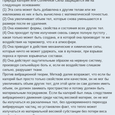
Природа калория или Солнечной Силы защищается им на
следующих основаниях:
(1) Эта сила может быть добавлена к другим телам или же
извлекаема из них и быть вычислена с математической точностью.
(2) Она увеличивает объем тел, которые снова уменьшаются в
размере после ее удаления.
(3) Она изменяет формы, свойства и состояния всех других тел.
(4) Она проходит путем излучения сквозь самую полную пустоту ,
какая только может быть создана, и в которой она производит те же
воздействия на термометр, что и в атмосфере.
(5) Она приводит в действие механические и химические силы,
которые ничто не может удержать, как в вулканах, при взрывах
пороха и прочих взрывчатых составах.
(6) Она действует ощутительным образом на нервную систему,
производя сильнейшую боль и, если ее воздействие слишком
сильно, разрушает ткани.
Против вибрационной теории, Меткаф далее возражает, что если бы
калорий был просто только свойством или качеством, он не мог бы
увеличивать объем других тел; для этой цели он сам должен иметь
объем, он должен занимать пространство и потому должен быть
материальным посредником. Если бы калорий был лишь следствием
вибрационного движения среди частиц весомой материи, он не мог
бы излучаться из раскаленных тел, без одновременного перехода
вибрирующих частиц; но установлен факт, что тепло может
излучаться из материальной весомой субстанции без потери веса