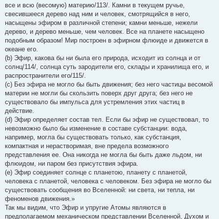
все и всю (весомую) материю/113/. Камни в текущем ручье,
свесившееся дерево над ним и человек, смотрящийся в него,
насыщены эфиром в различной степени; камни меньше, нежели
дерево, и дерево меньше, чем человек. Все на планете насыщено
подобным образом! Мир построен в эфирном флюиде и движется в
океане его.
(b) Эфир, какова бы ни была его природа, исходит из солнца и от
солнц/114/, солнца суть зародители его, склады и хранилища его, и
распространители его/115/.
(c) Без эфира не могло бы быть движения; без него частицы весомой
материи не могли бы скользить поверх друг друга; без него не
существовало бы импульса для устремления этих частиц в
действие.
(d) Эфир определяет состав тел. Если бы эфир не существовал, то
невозможно было бы изменение в составе субстанции: вода,
например, могла бы существовать только, как субстанция,
компактная и нерастворимая, вне предела возможного
представления ее. Она никогда не могла бы быть даже льдом, ни
флюидом, ни паром без присутствия эфира.
(e) Эфир соединяет солнце с планетою, планету с планетой,
человека с планетой, человека с человеком. Без эфира не могло бы
существовать сообщения во Вселенной: ни света, ни тепла, ни
феноменов движения.»
Так мы видим, что Эфир и упругие Атомы являются в
предполагаемом механическом представлении Вселенной, Духом и