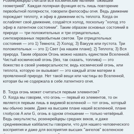
Розенкрейцеры считали все космические явления "ожившей
б
геометрией". Каждая полярная функция есть лишь повторение
щ
е
первобытной полярности, говорили философы огня. Ведь движение
н
порождает теплоту, и эфир в движении есть теплота. Когда он
и
е
ослабляет своё движение, создаётся холод, поскольку "холод это
эфир в латентном состоянии". Таким образом основных состояний в
природе — три положительных и три отрицательных,
синтезированных первобытным светом. Три отрицательных
состояния — это 1) Темнота; 2) Холод; 3) Вакуум или пустота. Три
положительных — это 1) Свет (на нашем плане); 2) Теплота; 3) Вся
природа. Таким образом Огонь можно назвать единством Вселенной.
Чистый космический огонь (без, так сказать, топлива) — это
божество в своей универсальности; ведь космический огонь, или
теплота, которую он вызывает — это каждый атом материи в
проявленной природе. Нет такой вещи или частицы во Вселенной,
которая бы не содержала в себе латентного огня.
В. Тогда огонь может считаться первым элементом?
О. Когда мы говорим, что огонь — первый из элементов, то он
является первым лишь в видимой вселенной — тот огонь, который
мы обычно знаем. Даже на высшем плане нашей вселенной, плане
глобусов A или G, огонь в одном отношении — только четвёрный.
Ведь оккультисты, розенкрейцеры средних веков, и даже
средневековые каббалисты говорили, что для нашего человеческого
восприятия и даже для восприятия высших "ангелов" вселенское