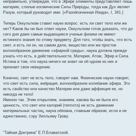
неправильно, утверждая, что в Эфире элементы представляют лишь
щ
е
материю, слепые космические Силы Природы, тогда как Дух являет
н
Разум, который руководит ими. («Разоблаченная Изида», I, 341.)
и
е
Теперь Оккультизм ставит науке вопрос: есть ли свет тело или же
нет? Каков бы ни был ответ науки, Оккультизм готов доказать, что до
сего дня даже самые выдающиеся ученые физики не имеют
истинного знания по этому предмету. Для того, чтобы знать, что есть
свет, и есть ли он, на самом деле, вещество или же простое
волнообразное движение «эфирной среды», наука должна прежде
узнать что есть, в действительности, Материя, Атом, Эфир и Сила.
Истина в том, что наука ничего не знает ни об одном из них и
признает свое неведение.
Конечно, свет не есть тело, говорят нам. Физические науки говорят,
что свет есть сила, вибрация, волнообразное колебание эфира. Это
есть свойство или качество Материи или даже аффекция ее, но
никогда не тело!
Именно так. Этим открытием, знанием, какова бы ни была его
ценность, что свет или калорий (теплота) не есть движение
материальных частиц, наука обязана, главным образом, если и не
единственно, сэру Уилльяму Грову.
"Тайная Доктрина" Е.П.Блаватской.