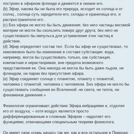
построен в эфирном флюиде и движется в океане его.
(b) Эфир, какова бы ни была его природа, исходит из солнца и от
солнц , солнца суть зародители его, склады и хранилища его, и
распространители его .
(c) Без эфира не могло бы быть движения; без него частицы весомой
материи не могли бы скользить поверх друг друга; без него не
существовало бы импульса для устремления этих частиц в
действие.
(d) Эфир определяет состав тел. Если бы эфир не существовал, то
невозможно было бы изменение в составе субстанции: вода,
например, могла бы существовать только, как субстанция,
компактная и нерастворимая, вне предела возможного
представления ее. Она никогда не могла бы быть даже льдом, ни
флюидом, ни паром без присутствия эфира.
(e) Эфир соединяет солнце с планетою, планету с планетой,
человека с планетой, человека с человеком. Без эфира не могло бы
существовать сообщения во Вселенной: ни света, ни тепла, ни
феноменов движения.»
Физиология ограничивает действие Эфира вибрациями и, отделяя
его от воздуха, – хотя воздух является просто
дифференцированным и сложным Эфиром – наделяет его
функциями, отвечающими специальным теориям физиолога.
Он имеет свои «семь начал» так же, как и все остальное в Природе,