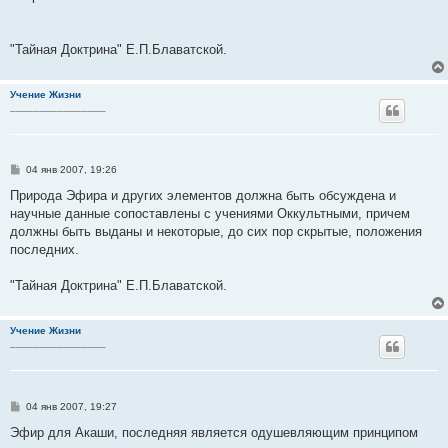
е
"Тайная Доктрина" Е.П.Блаватской.
Учение Жизни
________________
С
04 янв 2007, 19:26
о
о
Природа Эфира и других элементов должна быть обсуждена и
б
научные данные сопоставлены с учениями Оккультными, причем
щ
е
должны быть выданы и некоторые, до сих пор скрытые, положения
н
последних.
и
е
"Тайная Доктрина" Е.П.Блаватской.
Учение Жизни
________________
С
04 янв 2007, 19:27
о
о
Эфир для Акаши, последняя является одушевляющим принципом
б