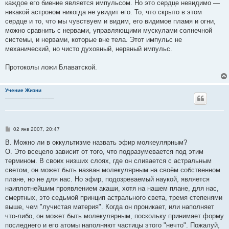
каждое его биение является импульсом. Но это сердце невидимо —
никакой астроном никогда не увидит его. То, что скрыто в этом
сердце и то, что мы чувствуем и видим, его видимое пламя и огни,
можно сравнить с нервами, управляющими мускулами солнечной
системы, и нервами, которые вне тела. Этот импульс не
механический, но чисто духовный, нервный импульс.
Протоколы ложи Блаватской.
Учение Жизни
________________
С
02 янв 2007, 20:47
о
о
В. Можно ли в оккультизме назвать эфир молкеулярным?
б
О. Это всецело зависит от того, что подразумевается под этим
щ
е
термином. В своих низших слоях, где он сливается с астральным
н
светом, он может быть назван молекулярным на своём собственном
и
е
плане, но не для нас. Но эфир, подозреваемый наукой, является
наиплотнейшим проявлением акаши, хотя на нашем плане, для нас,
смертных, это седьмой принцип астрального света, тремя степенями
выше, чем "лучистая материя". Когда он проникает, или наполняет
что-либо, он может быть молекулярным, поскольку принимает форму
последнего и его атомы наполняют частицы этого "нечто". Пожалуй,