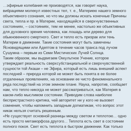
о
о
…эфирные колебания не производятся, как говорит наука,
б
вибрациями молекул известных тел, т. е., Материею нашего земного
щ
е
объективного сознания, но что мы должны искать конечные Причины
н
света, тепла и пр. в Материи, находящейся в сверхчувственных
и
е
состояниях, – состояниях, тем не менее, настолько же объективных
для духовного зрения человека, как лошадь или дерево для
обыкновенного смертного. Свет и тепло есть призрак или тень
Материи в движении. Такие состояния могут быть замечены
Ясновидящими или Адептом в течение часов транса под лучом
Сушумна – первым из Семи Мистических Лучей Солнца.
Таким образом, мы выдвигаем Оккультное Учение, которое
утверждает реальность сверхсубстанциальной и сверхчувственной
сущности той Акаши – не Эфира, который есть лишь внешний аспект
последней – природа которой не может быть понята в ее более
отдаленных проявлениях, на основании ее чисто феноменального
ряда последствий на этом земном плане. Наука, напротив, сообщает
нам, что тепло никогда не может рассматриваться, как Материя в
каком-либо мыслимом состоянии. Приводим слова наиболее
беспристрастного критика, чей авторитет ни у кого не вызовет
сомнения, чтобы напомнить западным догматикам, что вопрос этот
никак нельзя считать решенным.
«Не существует основной разницы между светом и теплотою... одно
есть просто метаморфоза другого... Теплота есть свет в состоянии
полного покоя. Свет есть теплота в быстром движении. Как только