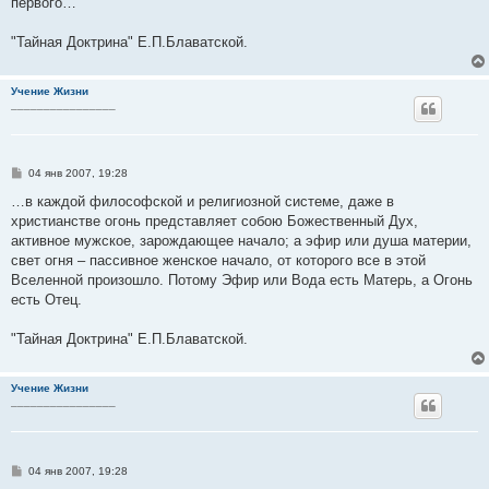
первого…
щ
е
н
"Тайная Доктрина" Е.П.Блаватской.
и
е
Учение Жизни
________________
С
04 янв 2007, 19:28
о
о
…в каждой философской и религиозной системе, даже в
б
христианстве огонь представляет собою Божественный Дух,
щ
е
активное мужское, зарождающее начало; а эфир или душа материи,
н
свет огня – пассивное женское начало, от которого все в этой
и
е
Вселенной произошло. Потому Эфир или Вода есть Матерь, а Огонь
есть Отец.
"Тайная Доктрина" Е.П.Блаватской.
Учение Жизни
________________
С
04 янв 2007, 19:28
о