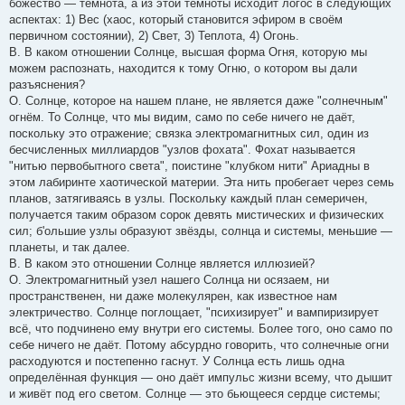
божество — темнота, а из этой темноты исходит логос в следующих
аспектах: 1) Вес (хаос, который становится эфиром в своём
первичном состоянии), 2) Свет, 3) Теплота, 4) Огонь.
В. В каком отношении Солнце, высшая форма Огня, которую мы
можем распознать, находится к тому Огню, о котором вы дали
разъяснения?
О. Солнце, которое на нашем плане, не является даже "солнечным"
огнём. То Солнце, что мы видим, само по себе ничего не даёт,
поскольку это отражение; связка электромагнитных сил, один из
бесчисленных миллиардов "узлов фохата". Фохат называется
"нитью первобытного света", поистине "клубком нити" Ариадны в
этом лабиринте хаотической материи. Эта нить пробегает через семь
планов, затягиваясь в узлы. Поскольку каждый план семеричен,
получается таким образом сорок девять мистических и физических
сил; б'ольшие узлы образуют звёзды, солнца и системы, меньшие —
планеты, и так далее.
В. В каком это отношении Солнце является иллюзией?
О. Электромагнитный узел нашего Солнца ни осязаем, ни
пространственен, ни даже молекулярен, как известное нам
электричество. Солнце поглощает, "психизирует" и вампиризирует
всё, что подчинено ему внутри его системы. Более того, оно само по
себе ничего не даёт. Потому абсурдно говорить, что солнечные огни
расходуются и постепенно гаснут. У Солнца есть лишь одна
определённая функция — оно даёт импульс жизни всему, что дышит
и живёт под его светом. Солнце — это бьющееся сердце системы;