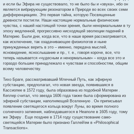
и если бы Эфира не существовало, то не было бы и «звука», ибо он
является вибрирующим резонатором в Природе во всех своих семи
дифференциациях. Это первая тайна, которую Посвященные
древности постигли. Наши настоящие нормальные физические
чувства, с нашей настоящей точки зрения, были ненормальными в ту
эпоху медленной, прогрессивно нисходящей эволюции падений в
Материю. Были дни, когда все, что в наше время рассматривается,
как исключение, так озадачивающее физиологов и ныне
принужденных верить в это – именно, передача мыслей,
ясновидение, яснослышание и пр., т. е., говоря короче, все, что
теперь называется «чудесным и ненормальным» – когда все это и
гораздо большее принадлежало к чувствам и способностям, общим
всему человечеству.
Тихо Браге, рассматривавший Млечный Путь, как эфирную
субстанцию, предполагал, что новая звезда, появившаяся в
Кассиопее в 1572 году, была образована из подобной Материи .
Кеплер считал, что звезда 1606 года также была сформирована из
эфирной субстанции, наполняющей Вселенную . Он приписывал
появление светящегося кольца вокруг Луны, во время полного
солнечного затмения, наблюдавшегося в Неаполе в 1605 году, тому
же Эфиру . Еще позднее в 1714 году существование само-
светящейся Материи было признано Галлей'ем в «Philosophical
Transactions».