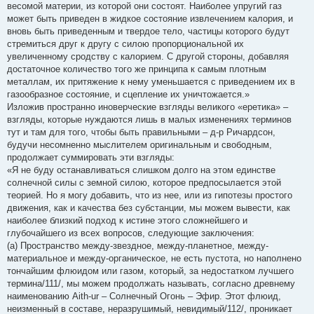
весомой материи, из которой они состоят. Наиболее упругий газ
может быть приведен в жидкое состояние извлечением калория, и
вновь быть приведенным и твердое тело, частицы которого будут
стремиться друг к другу с силою пропорциональной их
увеличенному сродству с калорием. С другой стороны, добавляя
достаточное количество того же принципа к самым плотным
металлам, их притяжение к нему уменьшается с приведением их в
газообразное состояние, и сцепление их уничтожается.»
Изложив пространно иноверческие взгляды великого «еретика» –
взгляды, которые нуждаются лишь в малых изменениях терминов
тут и там для того, чтобы быть правильными – д-р Ричардсон,
будучи несомненно мыслителем оригинальным и свободным,
продолжает суммировать эти взгляды:
«Я не буду останавливаться слишком долго на этом единстве
солнечной силы с земной силою, которое предпосылается этой
теорией. Но я могу добавить, что из нее, или из гипотезы простого
движения, как и качества без субстанции, мы можем вывести, как
наиболее близкий подход к истине этого сложнейшего и
глубочайшего из всех вопросов, следующие заключения:
(a) Пространство между-звездное, между-планетное, между-
материальное и между-органическое, не есть пустота, но наполнено
тончайшим флюидом или газом, который, за недостатком лучшего
термина/111/, мы можем продолжать называть, согласно древнему
наименованию Aith-ur – Солнечный Огонь – Эфир. Этот флюид,
неизменный в составе, неразрушимый, невидимый/112/, проникает