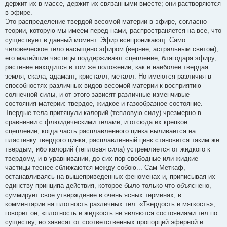
держит их в массе, держит их связанными вместе; они растворяются
в эфире.
Это распределение твердой весомой материи в эфире, согласно
теории, которую мы имеем перед нами, распространяется на все, что
существует в данный момент. Эфир всепроникающ. Само
человеческое тело насыщено эфиром (вернее, астральным светом);
его малейшие частицы поддерживают сцепление, благодаря эфиру;
растение находится в том же положении, как и наиболее твердая
земля, скала, адамант, кристалл, металл. Но имеются различия в
способностях различных видов весомой материи к восприятию
солнечной силы, и от этого зависят различные изменчивые
состояния материи: твердое, жидкое и газообразное состояние.
Твердые тела притянули калорий (тепловую силу) чрезмерно в
сравнении с флюидическими телами, и отсюда их крепкое
сцепление; когда часть расплавленного цинка выливается на
пластинку твердого цинка, расплавленный цинк становится таким же
твердым, ибо калорий (тепловая сила) устремляется от жидкого к
твердому, и в уравнивании, до сих пор свободные или жидкие
частицы теснее сближаются между собою... Сам Меткаф,
останавливаясь на вышеприведенных феноменах и, приписывая их
единству принципа действия, которое было только что объяснено,
суммирует свое утверждение в очень ясных терминах, в
комментарии на плотность различных тел. «Твердость и мягкость»,
говорит он, «плотность и жидкость не являются состояниями тел по
существу, но зависят от соответственных пропорций эфирной и