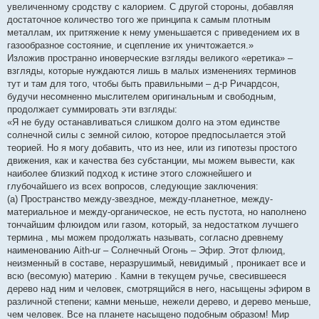
увеличенному сродству с калорием. С другой стороны, добавляя
достаточное количество того же принципа к самым плотным
металлам, их притяжение к нему уменьшается с приведением их в
газообразное состояние, и сцепление их уничтожается.»
Изложив пространно иноверческие взгляды великого «еретика» –
взгляды, которые нуждаются лишь в малых изменениях терминов
тут и там для того, чтобы быть правильными – д-р Ричардсон,
будучи несомненно мыслителем оригинальным и свободным,
продолжает суммировать эти взгляды:
«Я не буду останавливаться слишком долго на этом единстве
солнечной силы с земной силою, которое предпосылается этой
теорией. Но я могу добавить, что из нее, или из гипотезы простого
движения, как и качества без субстанции, мы можем вывести, как
наиболее близкий подход к истине этого сложнейшего и
глубочайшего из всех вопросов, следующие заключения:
(a) Пространство между-звездное, между-планетное, между-
материальное и между-органическое, не есть пустота, но наполнено
тончайшим флюидом или газом, который, за недостатком лучшего
термина , мы можем продолжать называть, согласно древнему
наименованию Aith-ur – Солнечный Огонь – Эфир. Этот флюид,
неизменный в составе, неразрушимый, невидимый , проникает все и
всю (весомую) материю . Камни в текущем ручье, свесившееся
дерево над ним и человек, смотрящийся в него, насыщены эфиром в
различной степени; камни меньше, нежели дерево, и дерево меньше,
чем человек. Все на планете насыщено подобным образом! Мир