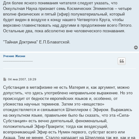
о
Для более ясного понимания читателя следует указать, что
б
Оккультная Наука признает семь Космических Элементов – четыре
щ
е
вполне физических и пятый (эфир) полуматериальный, который
н
будет виден в воздухе к концу нашего Четвертого Круга, чтобы
и
е
верховно главенствовать над другими в продолжении всего Пятого.
Остальные два, пока абсолютно вне человеческого познавания.
"Тайная Доктрина" Е.П.Блаватской.
Учение Жизни
________________
С
04 янв 2007, 19:29
о
о
Субстанция в метафизике не есть Материя и, как аргумент, можно
б
допустить, что здесь употреблено неправильное выражение. Но это
щ
е
происходит от бедности европейских языков и, особенно, от
н
убожества научных терминов. Затем это «вещество»
и
е
отождествляется и связывается Шпиллером с Эфиром. Выражаясь
на оккультном языке, правильнее было бы сказать, что эта «Сила-
Субстанция» есть вечно деятельный, феноменальный,
положительный Эфир-Пракрити; тогда как вездесущий,
всепроникающий Эфир есть Нумен первого, субстрат всего или
Акаша. Тем не менее, Сталло нападает на Шпиллера так же, как и на