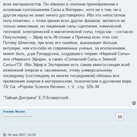
всех материалистов. Он обвинен в «полном пренебрежении к
основным соотношениям Силы и Материи», хотя ни о том, ни о
другом наука не знает ничего достоверного. Ибо это «ипостатное
полу-понятие», с точки зрения всех других физиков, является не
только невесомым, но лишенным силы сцепления, химической,
тепловой, электрической и магнетической силы, тогда как – согласно
Оккультизму, – Эфир есть Источник и Причина всех этих сил.
Потому Шпиллер, при всех его ошибках, выказывает больше
интуиции, чем кто-либо из современных ученых, за исключением,
может быть, д-ра Ричардсона, создавшего теорию «Нервной Силы»
или «Нервного Эфира», а также «Солнечной Силы и Земной
Силы»/73/. Ибо Эфир в Эзотеризме есть самая квинтэссенция всей
возможной энергии и, несомненно, этому универсальному
посреднику (состоящему из многих посредников) обязаны все
проявления энергии в материальном, психическом и духовном мире.
73/ Cм. «Popular Science Review», т. V., стр. 329–34
"Тайная Доктрина" Е.П.Блаватской.
Учение Жизни
________________
С
04 янв 2007, 19:29