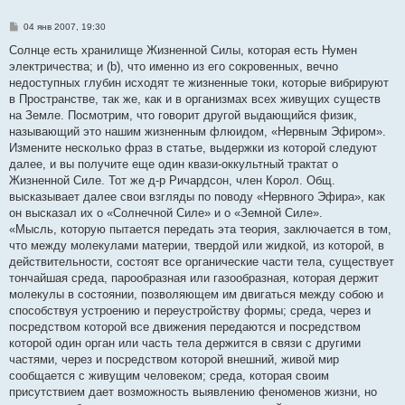
С
04 янв 2007, 19:30
о
о
Солнце есть хранилище Жизненной Силы, которая есть Нумен
б
электричества; и (b), что именно из его сокровенных, вечно
щ
е
недоступных глубин исходят те жизненные токи, которые вибрируют
н
в Пространстве, так же, как и в организмах всех живущих существ
и
е
на Земле. Посмотрим, что говорит другой выдающийся физик,
называющий это нашим жизненным флюидом, «Нервным Эфиром».
Измените несколько фраз в статье, выдержки из которой следуют
далее, и вы получите еще один квази-оккультный трактат о
Жизненной Силе. Тот же д-р Ричардсон, член Корол. Общ.
высказывает далее свои взгляды по поводу «Нервного Эфира», как
он высказал их о «Солнечной Силе» и о «Земной Силе».
«Мысль, которую пытается передать эта теория, заключается в том,
что между молекулами материи, твердой или жидкой, из которой, в
действительности, состоят все органические части тела, существует
тончайшая среда, парообразная или газообразная, которая держит
молекулы в состоянии, позволяющем им двигаться между собою и
способствуя устроению и переустройству формы; среда, через и
посредством которой все движения передаются и посредством
которой один орган или часть тела держится в связи с другими
частями, через и посредством которой внешний, живой мир
сообщается с живущим человеком; среда, которая своим
присутствием дает возможность выявлению феноменов жизни, но