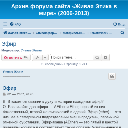
Архив форума сайта «Живая Этика в
мире» (2006-2013)
FAQ
Вход
П
Живая Этика в мире
Список форумов
Материалы нашего портала
Тематические цитаты из Тайной Доктрины
о
Эфир
и
Модератор:
Учение Жизни
с
Поиск
Расширен
Ответить
к
19 сообщений • Страница
1
из
1
Учение Жизни
________________
Эфир
С
02 янв 2007, 20:46
о
о
В. В каком отношении к духу и материи находится эфир?
б
О. Различайте два эфира — AEther и Ether, первый из них —
щ
е
божественный, второй же физический и адский. Эфир (еther) — это
н
низшее в семеричном подразделении акаши-прадханы, первичной
и
е
огненной субстанции. Эфир-акаша (AEther) — это пятый и шестой
принципы космоса и соответствует таким образом буддхи-манасу в