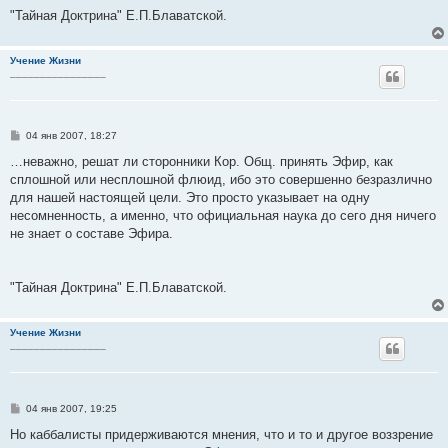
"Тайная Доктрина" Е.П.Блаватской.
Учение Жизни
________________
С
04 янв 2007, 18:27
о
о
…неважно, решат ли сторонники Кор. Общ. принять Эфир, как
б
сплошной или несплошной флюид, ибо это совершенно безразлично
щ
е
для нашей настоящей цели. Это просто указывает на одну
н
несомненность, а именно, что официальная наука до сего дня ничего
и
е
не знает о составе Эфира.
"Тайная Доктрина" Е.П.Блаватской.
Учение Жизни
________________
С
04 янв 2007, 19:25
о
о
Но каббалисты придерживаются мнения, что и то и другое воззрение
б