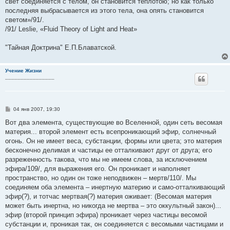
свет соединяется с телом, он становится теплотою; но как только
последняя выбрасывается из этого тела, она опять становится
светом»/91/.
/91/ Leslie, «Fluid Theory of Light and Heat»
"Тайная Доктрина" Е.П.Блаватской.
Учение Жизни
________________
С
04 янв 2007, 19:30
о
о
Вот два элемента, существующие во Вселенной, один сеть весомая
б
материя... второй элемент есть всепроникающий эфир, солнечный
щ
е
огонь. Он не имеет веса, субстанции, формы или цвета; это материя
н
бесконечно делимая и частицы ее отталкивают друг от друга; его
и
е
разреженность такова, что мы не имеем слова, за исключением
эфира/109/, для выражения его. Он проникает и наполняет
пространство, но один он тоже неподвижен – мертв/110/. Мы
соединяем оба элемента – инертную материю и само-отталкивающий
эфир(?), и тотчас мертвая(?) материя оживает: (Весомая материя
может быть инертна, но никогда не мертва – это оккультный закон)...
эфир (второй принцип эфира) проникает через частицы весомой
субстанции и, проникая так, он соединяется с весомыми частицами и