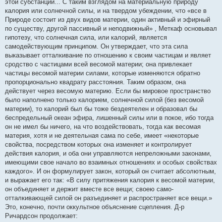
этой субстанции... С таким взглядом на материальную природу
калория или солнечной силы, и на твердом убеждении, что «все в
Природе состоит из двух видов материи, один активный и эфирный
по существу, другой пассивный и неподвижный» , Меткаф основывал
гипотезу, что солнечная сила, или калорий, является
самодействующим принципом. Он утверждает, что эта сила
выказывает отталкивание по отношению к своим частицам и являет
сродство с частицами всей весомой материи; она привлекает
частицы весомой материи силами, которые изменяются обратно
пропорционально квадрату расстояния. Таким образом, она
действует через весомую материю. Если бы мировое пространство
было наполнено только калорием, солнечной силой (без весомой
материи), то калорий был бы тоже бездеятелен и образовал бы
беспредельный океан эфира, лишенный силы или в покое, ибо тогда
он не имел бы ничего, на что воздействовать, тогда как весомая
материя, хотя и не деятельная сама по себе, имеет «некоторые
свойства, посредством которых она изменяет и контролирует
действия калория, и оба они управляются непреложными законами,
имеющими свое начало во взаимных отношениях и особых свойствах
каждого». И он формулирует закон, который он считает абсолютным,
и выражает его так: «В силу притяжения калория к весомой материи,
он объединяет и держит вместе все вещи; своею само-
отталкивающей силой он разъединяет и распространяет все вещи.»
Это, конечно, почти оккультное объяснение сцепления. Д-р
Ричардсон продолжает: