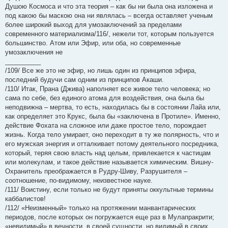
Душою Космоса и что эта теория – как бы ни была она изложена и
под какою бы маскою она ни являлась – всегда оставляет ученым
более широкий выход для умозаключений за пределами
современного материализма/116/, нежели тот, которым пользуется
большинство. Атом или Эфир, или оба, но современные
умозаключения не
__________
/109/ Все же это не эфир, но лишь один из принципов эфира,
последний будучи сам одним из принципов Акаши.
/110/ Итак, Прана (Джива) наполняет все живое тело человека; но
сама по себе, без единого атома для воздействия, она была бы
неподвижна – мертва, то есть, находилась бы в состоянии Лайа или,
как определяет это Крукс, была бы «заключена в Протиле». Именно,
действие Фохата на сложное или даже простое тело, порождает
жизнь. Когда тело умирает, оно переходит в ту же полярность, что и
его мужская энергия и отталкивает потому деятельного посредника,
который, теряя свою власть над целым, привлекается к частицам
или молекулам, и такое действие называется химическим. Вишну-
Охранитель преображается в Рудру-Шиву, Разрушителя –
соотношение, по-видимому, неизвестное науке.
/111/ Воистину, если только не будут приняты оккультные термины
каббалистов!
/112/ «Неизменный» только на протяжении манвантарических
периодов, после которых он погружается еще раз в Мулапракрити;
«невидимый» в вечности, в своей сущности, но видимый в своих