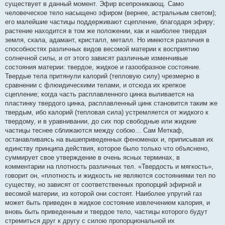
существует в данный момент. Эфир всепроникающ. Само
человеческое тело насыщено эфиром (вернее, астральным светом);
его малейшие частицы поддерживают сцепление, благодаря эфиру;
растение находится в том же положении, как и наиболее твердая
земля, скала, адамант, кристалл, металл. Но имеются различия в
способностях различных видов весомой материи к восприятию
солнечной силы, и от этого зависят различные изменчивые
состояния материи: твердое, жидкое и газообразное состояние.
Твердые тела притянули калорий (тепловую силу) чрезмерно в
сравнении с флюидическими телами, и отсюда их крепкое
сцепление; когда часть расплавленного цинка выливается на
пластинку твердого цинка, расплавленный цинк становится таким же
твердым, ибо калорий (тепловая сила) устремляется от жидкого к
твердому, и в уравнивании, до сих пор свободные или жидкие
частицы теснее сближаются между собою... Сам Меткаф,
останавливаясь на вышеприведенных феноменах и, приписывая их
единству принципа действия, которое было только что объяснено,
суммирует свое утверждение в очень ясных терминах, в
комментарии на плотность различных тел. «Твердость и мягкость»,
говорит он, «плотность и жидкость не являются состояниями тел по
существу, но зависят от соответственных пропорций эфирной и
весомой материи, из которой они состоят. Наиболее упругий газ
может быть приведен в жидкое состояние извлечением калория, и
вновь быть приведенным и твердое тело, частицы которого будут
стремиться друг к другу с силою пропорциональной их