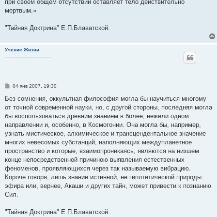
при своем общем отсутствии оставляет тело действительно
мертвым.»
"Тайная Доктрина" Е.П.Блаватской.
Учение Жизни
________________
С
04 янв 2007, 19:30
о
о
Без сомнения, оккультная философия могла бы научиться многому
б
от точной современной науки, но, с другой стороны, последняя могла
щ
е
бы воспользоваться древним знанием в более, нежели одном
н
направлении и, особенно, в Космогонии. Она могла бы, например,
и
е
узнать мистическое, алхимическое и трансцендентальное значение
многих невесомых субстанций, наполняющих междупланетное
пространство и которые, взаимопроникаясь, являются на низшем
конце непосредственной причиною выявления естественных
феноменов, проявляющихся через так называемую вибрацию.
Короче говоря, лишь знание истинной, не гипотетической природы
эфира или, вернее, Акаши и других тайн, может привести к познанию
Сил.
"Тайная Доктрина" Е.П.Блаватской.