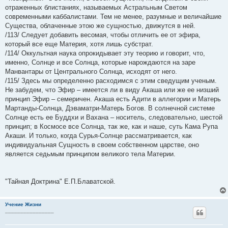
отраженных блистаниях, называемых Астральным Светом
современными каббалистами. Тем не менее, разумные и величайшие
Существа, облаченные этою же сущностью, движутся в ней.
/113/ Следует добавить весомая, чтобы отличить ее от эфира,
который все еще Материя, хотя лишь субстрат.
/114/ Оккультная наука опрокидывает эту теорию и говорит, что,
именно, Солнце и все Солнца, которые нарождаются на заре
Манвантары от Центрального Солнца, исходят от него.
/115/ Здесь мы определенно расходимся с этим сведущим ученым.
Не забудем, что Эфир – имеется ли в виду Акаша или же ее низший
принцип Эфир – семеричен. Акаша есть Адити в аллегории и Матерь
Мартанды-Солнца, Дэваматри-Матерь Богов. В солнечной системе
Солнце есть ее Буддхи и Вахана – носитель, следовательно, шестой
принцип; в Космосе все Солнца, так же, как и наше, суть Кама Рупа
Акаши. И только, когда Сурья-Солнце рассматривается, как
индивидуальная Сущность в своем собственном царстве, оно
является седьмым принципом великого тела Материи.
"Тайная Доктрина" Е.П.Блаватской.
Учение Жизни
________________