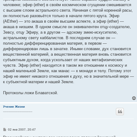
человеке; эфир (еther) в своём космическом сгущении смешивается
с высшем слоем астрального света. Начиная с пятой коренной расы,
он полностью разовьётся только в начале пятого круга. Эфир
(AEther) — это акаша в своём высшем аспекте, а эфир (еther) —
акаша в низшем. В одном смысле он эквивалентен отцу-создателю,
Зевсу, отцу Эфиру, а в другом — адскому змею-искусителю,
астральному свету каббалистов. В последнем случае он —
полностью дифференцированная материя, в первом —
дифференцирован лишь в зачатке. Иными словами, дух становится
вещественной материей, а вещественная материя вновь становится
субъектным духом, когда ускользает от наших метафизических
чувств. Эфир (ether) находится в таком же отношении к космосу и
нашей маленькой Земле, как манас — к монаде и телу. Потому этот
эфир не имеет никакого отношения к духу, но в значительной мере —
к субъектной материи и нашей Земле.
Протоколы ложи Блаватской.
Учение Жизни
________________
С
02 янв 2007, 20:47
о
о