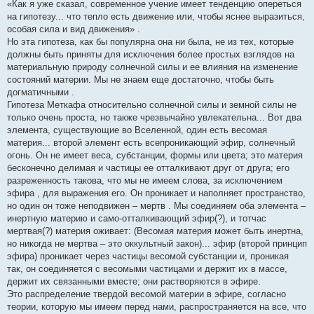
«Как я уже сказал, современное учение имеет тенденцию опереться
на гипотезу... что тепло есть движение или, чтобы яснее выразиться,
особая сила и вид движения» .
Но эта гипотеза, как бы популярна она ни была, не из тех, которые
должны быть приняты для исключения более простых взглядов на
материальную природу солнечной силы и ее влияния на изменение
состояний материи. Мы не знаем еще достаточно, чтобы быть
догматичными .
Гипотеза Меткафа относительно солнечной силы и земной силы не
только очень проста, но также чрезвычайно увлекательна... Вот два
элемента, существующие во Вселенной, один есть весомая
материя... второй элемент есть всепроникающий эфир, солнечный
огонь. Он не имеет веса, субстанции, формы или цвета; это материя
бесконечно делимая и частицы ее отталкивают друг от друга; его
разреженность такова, что мы не имеем слова, за исключением
эфира , для выражения его. Он проникает и наполняет пространство,
но один он тоже неподвижен – мертв . Мы соединяем оба элемента –
инертную материю и само-отталкивающий эфир(?), и тотчас
мертвая(?) материя оживает: (Весомая материя может быть инертна,
но никогда не мертва – это оккультный закон)... эфир (второй принцип
эфира) проникает через частицы весомой субстанции и, проникая
так, он соединяется с весомыми частицами и держит их в массе,
держит их связанными вместе; они растворяются в эфире.
Это распределение твердой весомой материи в эфире, согласно
теории, которую мы имеем перед нами, распространяется на все, что