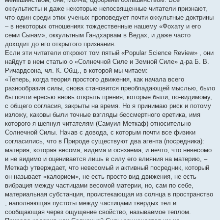
и
е
оккультисты и даже некоторые непосвященные читатели признают,
что один среди этих ученых проповедует почти оккультные доктрины
– в некоторых отношениях тождественные нашему «Фохату и его
семи Сынам», оккультным Гандхарвам в Ведах, и даже часто
доходит до его открытого признания.
Если эти читатели откроют том пятый «Popular Science Review» , они
найдут в нем статью о «Солнечной Силе и Земной Силе» д-ра Б. В.
Ричардсона, чл. К. Общ., в которой мы читаем:
«Теперь, когда теория простого движения, как начала всего
разнообразия силы, снова становится преобладающей мыслью, было
бы почти ересью вновь открыть прения, которые были, по-видимому,
с общего согласия, закрыты на время. Но я принимаю риск и потому
изложу, каковы были точные взгляды бессмертного еретика, имя
которого я шепнул читателям (Самуил Меткаф) относительно
Солнечной Силы. Начав с довода, с которым почти все физики
согласились, что в Природе существуют два агента (посредника):
материя, которая весома, видима и осязаема, и нечто, что невесомо
и не видимо и оценивается лишь в силу его влияния на материю, –
Меткаф утверждает, что невесомый и активный посредник, который
он называет «калорием», не есть просто вид движения, не есть
вибрация между частицами весомой материи, но, сам по себе,
материальная субстанция, проистекающая из солнца в пространство
, наполняющая пустоты между частицами твердых тел и
сообщающая через ощущение свойство, называемое теплом.