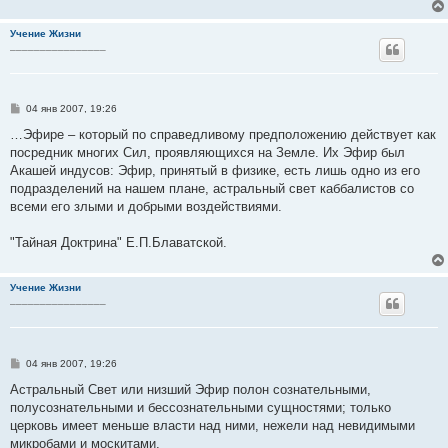
Учение Жизни
________________
С
04 янв 2007, 19:26
о
о
…Эфире – который по справедливому предположению действует как
б
посредник многих Сил, проявляющихся на Земле. Их Эфир был
щ
е
Акашей индусов: Эфир, принятый в физике, есть лишь одно из его
н
подразделений на нашем плане, астральный свет каббалистов со
и
е
всеми его злыми и добрыми воздействиями.
"Тайная Доктрина" Е.П.Блаватской.
Учение Жизни
________________
С
04 янв 2007, 19:26
о
о
Астральный Свет или низший Эфир полон сознательными,
б
полусознательными и бессознательными сущностями; только
щ
е
церковь имеет меньше власти над ними, нежели над невидимыми
н
микробами и москитами.
и