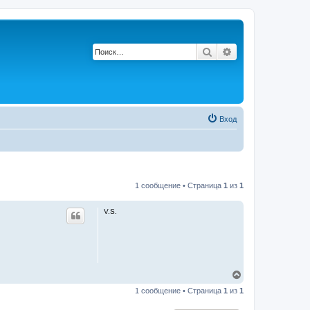
Поиск
Расширенный по
Вход
1 сообщение • Страница
1
из
1
V.S.
В
е
1 сообщение • Страница
1
из
1
р
н