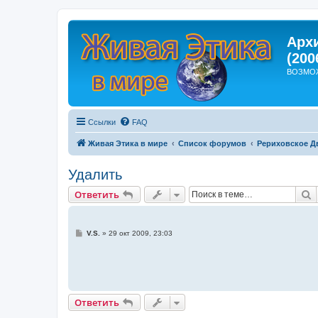
Арх
(200
ВОЗМО
Ссылки
FAQ
Живая Этика в мире
Список форумов
Рериховское Д
Удалить
П
Ответить
С
V.S.
»
29 окт 2009, 23:03
о
о
б
щ
е
н
и
Ответить
е