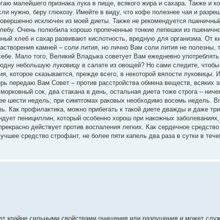
гаю малейшего признака лука в пище, всякого жира и сахара. Также и к
ли нужно, беру глюкозу. Имейте в виду, что кофе полезнее чая и разре
й совершенно исключен из моей диеты. Также не рекомендуется пшеничны
хлебу. Очень полюбила хорошо пропеченные тонкие лепешки из пшеничн
ный хлеб и сахар развивают кислотность, вредную для организма. От к
астворения камней – соли лития, но лично Вам соли лития не полезны, 
себе. Мало того, Великий Владыка советует Вам ежедневно употреблят
 одну небольшую луковицу в салате из овощей? Но сами следите, чтобы
я, которое сказывается, прежде всего, в некоторой вялости луковицы. 
ерь передаю Вам Совет – против расстройства обмена веществ, всяких 
орковный сок, два стакана в день, остальная диета тоже строга – ниче
нее шести недель; при симптомах раковых необходимо восемь недель. Вп
. Как профилактика, можно прибегать к такой диете дважды и даже три
дует пенициллин, который особенно хорош при накожных заболеваниях, 
прекрасно действует против воспаления легких. Как сердечное средство
чшее средство строфант, не более пяти капель два раза в сутки в тече
дает крайне сильными свойствами очищения или разрушения и может служ