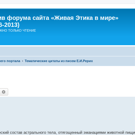
ив форума сайта «Живая Этика в мире»
6-2013)
ЖНО ТОЛЬКО ЧТЕНИЕ
его портала
Тематические цитаты из писем Е.И.Рерих
оиск
Расширенный поиск
еский состав астрального тела, отягощенный эманациями животной пищи