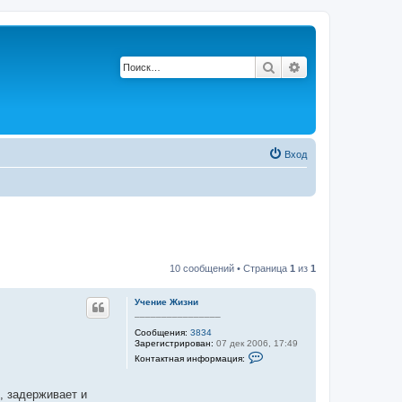
Поиск
Расширенный по
Вход
10 сообщений • Страница
1
из
1
Учение Жизни
________________
Сообщения:
3834
Зарегистрирован:
07 дек 2006, 17:49
К
Контактная информация:
о
н
т
, задерживает и
а