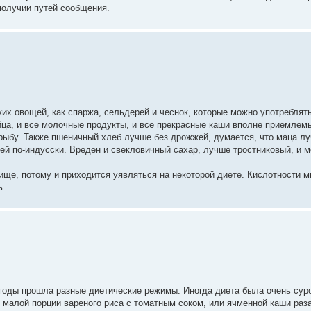
получии путей сообщения.
ких овощей, как спаржа, сельдерей и чеснок, которые можно употреблять
ца, и все молочные продукты, и все прекрасные каши вполне приемлемы
ыбу. Также пшеничный хлеб лучше без дрожжей, думается, что маца лу
й по-индусски. Вреден и свекловичный сахар, лучше тростниковый, и м
пище, потому и приходится уявляться на некоторой диете. Кислотности 
ь.
годы прошла разные диетические режимы. Иногда диета была очень суро
 малой порции вареного риса с томатным соком, или ячменной каши раза