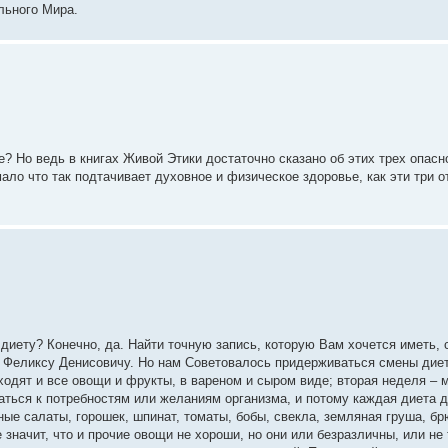
льного Мира.
? Но ведь в книгах Живой Этики достаточно сказано об этих трех опасн
ало что так подтачивает духовное и физическое здоровье, как эти три о
диету? Конечно, да. Найти точную запись, которую Вам хочется иметь, 
то Феликсу Денисовичу. Но нам Советовалось придерживаться смены дие
одят и все овощи и фрукты, в вареном и сыром виде; вторая неделя – м
аться к потребностям или желаниям организма, и потому каждая диета 
ные салаты, горошек, шпинат, томаты, бобы, свекла, земляная груша, бр
значит, что и прочие овощи не хороши, но они или безразличны, или не 