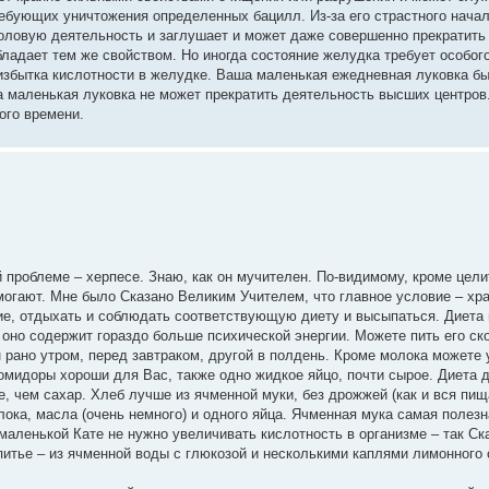
ебующих уничтожения определенных бацилл. Из-за его страстного начал
половую деятельность и заглушает и может даже совершенно прекратить
ладает тем же свойством. Но иногда состояние желудка требует особог
избытка кислотности в желудке. Ваша маленькая ежедневная луковка б
а маленькая луковка не может прекратить деятельность высших центров
ого времени.
 проблеме – херпесе. Знаю, как он мучителен. По-видимому, кроме цел
могают. Мне было Сказано Великим Учителем, что главное условие – хр
вие, отдыхать и соблюдать соответствующую диету и высыпаться. Диета
оно содержит гораздо больше психической энергии. Можете пить его ско
 рано утром, перед завтраком, другой в полдень. Кроме молока можете 
омидоры хороши для Вас, также одно жидкое яйцо, почти сырое. Диета 
, чем сахар. Хлеб лучше из ячменной муки, без дрожжей (как и вся пищ
ока, масла (очень немного) и одного яйца. Ячменная мука самая полезна
 маленькой Кате не нужно увеличивать кислотность в организме – так С
питье – из ячменной воды с глюкозой и несколькими каплями лимонного