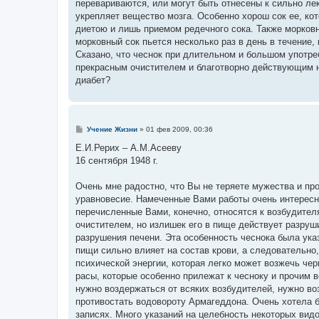
перевариваются, или могут быть отнесены к сильно лек
укрепляет вещество мозга. Особенно хорош сок ее, ко
диетою и лишь приемом редечного сока. Также морковн
морковный сок пьется несколько раз в день в течение,
Сказано, что чеснок при длительном и большом употре
прекрасным очистителем и благотворно действующим на
диабет?
С
Учение Жизни
»
01 фев 2009, 00:36
о
о
Е.И.Рерих – А.М.Асееву
б
16 сентября 1948 г.
щ
е
н
Очень мне радостно, что Вы не теряете мужества и пр
и
е
уравновесие. Намеченные Вами работы очень интересн
перечисленные Вами, конечно, относятся к возбудителя
очистителем, но излишек его в пище действует разруш
разрушения печени. Эта особенность чеснока была ука
пищи сильно влияет на состав крови, а следовательно
психической энергии, которая легко может возжечь че
расы, которые особенно прилежат к чесноку и прочим
нужно воздержаться от всяких возбудителей, нужно в
противостать водовороту Армагеддона. Очень хотела 
записях. Много указаний на целебность некоторых видо