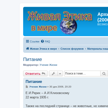
Арх
(200
ВОЗМО
Ссылки
FAQ
Живая Этика в мире
Список форумов
Материалы наш
Питание
Модератор:
Учение Жизни
П
Ответить
Питание
С
Учение Жизни
»
30 дек 2006, 20:20
о
о
Е.И.Рерих – А.И.Клизовскому
б
22 марта 1935 г.
щ
е
н
Также на последней странице – не животные, но химич
и