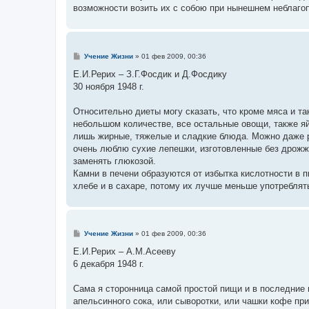
возможности возить их с собою при нынешнем неблаго
С
Учение Жизни
»
01 фев 2009, 00:36
о
о
Е.И.Рерих – З.Г.Фосдик и Д.Фосдику
б
30 ноября 1948 г.
щ
е
н
Относительно диеты могу сказать, что кроме мяса и та
и
е
небольшом количестве, все остальные овощи, также яй
лишь жирные, тяжелые и сладкие блюда. Можно даже р
очень люблю сухие лепешки, изготовленные без дрожже
заменять глюкозой.
Камни в печени образуются от избытка кислотности в 
хлебе и в сахаре, потому их лучше меньше употреблят
С
Учение Жизни
»
01 фев 2009, 00:36
о
о
Е.И.Рерих – А.М.Асееву
б
6 декабря 1948 г.
щ
е
н
Сама я сторонница самой простой пищи и в последние 
и
е
апельсинного сока, или сыворотки, или чашки кофе при