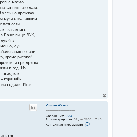
т
ч
оровье масло
т
н
а
е
шается пить его даже
а
л
л
я
й хлеб на дрожжах,
я
у
и
У
ой муки с малейшим
н
ч
ф
ислотности
е
о
н
так сказал мне
р
и
м
ь в Вашу пищу ЛУК,
е
а
Ж
 лук был
ц
и
и
Именно, лук
з
я
н
заболеваний печени
п
и
о
го, кроме рисовой
л
рочем, и при других
ь
з
жды в год. Из
о
таких, как
в
а
 – корамайн,
т
ние недели. Итак,
е
л
я
В
У
е
ч
е
р
Учение Жизни
н
н
________________
и
у
е
Сообщения:
3834
т
Ж
Зарегистрирован:
07 дек 2006, 17:49
ь
и
К
Контактная информация:
с
з
о
н
я
н
и
к
т
ить как