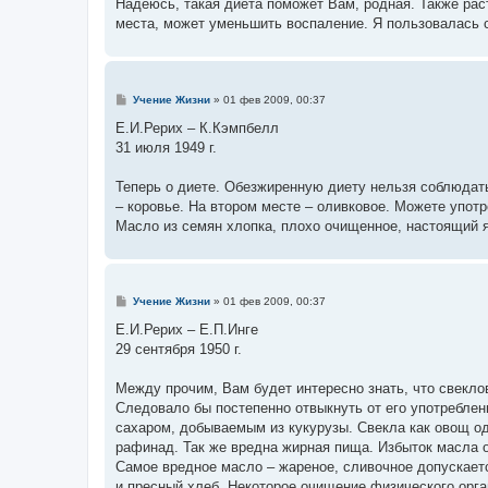
Надеюсь, такая диета поможет Вам, родная. Также рас
места, может уменьшить воспаление. Я пользовалась с
С
Учение Жизни
»
01 фев 2009, 00:37
о
о
Е.И.Рерих – К.Кэмпбелл
б
31 июля 1949 г.
щ
е
н
Теперь о диете. Обезжиренную диету нельзя соблюдат
и
е
– коровье. На втором месте – оливковое. Можете упот
Масло из семян хлопка, плохо очищенное, настоящий я
С
Учение Жизни
»
01 фев 2009, 00:37
о
о
Е.И.Рерих – Е.П.Инге
б
29 сентября 1950 г.
щ
е
н
Между прочим, Вам будет интересно знать, что свекло
и
е
Следовало бы постепенно отвыкнуть от его употребле
сахаром, добываемым из кукурузы. Свекла как овощ од
рафинад. Так же вредна жирная пища. Избыток масла о
Самое вредное масло – жареное, сливочное допускает
и пресный хлеб. Некоторое очищение физического орг