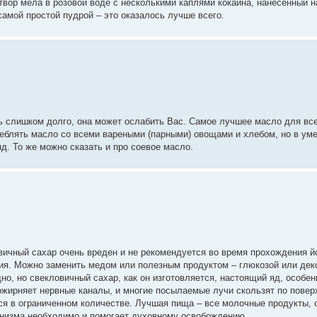
твор мела в розовой воде с несколькими каплями кокаина, нанесенный 
амой простой пудрой – это оказалось лучше всего.
ь слишком долго, она может ослабить Вас. Самое лучшее масло для вс
реблять масло со всеми вареными (парными) овощами и хлебом, но в ум
д. То же можно сказать и про соевое масло.
вичный сахар очень вреден и не рекомендуется во время прохождения й
ния. Можно заменить медом или полезным продуктом – глюкозой или дек
но, но свекловичный сахар, как он изготовляется, настоящий яд, особе
жирняет нервные каналы, и многие посылаемые лучи скользят по повер
ся в ограниченном количестве. Лучшая пища – все молочные продукты, 
анизма необходимо и помогает духовному освобождению.