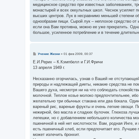
е
медицинское средство при известных заболеваниях, тр
монастырей и всех оккультных школ. Чеснок усиляет 
высших центров. Лук в несравнимо меньшей степени об
однообразии пищи. Сырой лук – неплохое средство от 
если она Вам противна, можно ее уже прекратить. Одн
большое, усиленное потребление и в течение длительн
С
Учение Жизни
»
01 фев 2009, 00:37
о
о
Е.И.Рерих – К.Кэмпбелл и Г.И.Фричи
б
13 апреля 1949 г.
щ
е
н
Несказанно огорчилась, узнав о Вашей не отступающей
и
е
природы и надлежащей диеты, никакие средства не по
Вашего духа, несмотря ни на что соблюдать спокойст
молочной. Теплое козье молоко предпочтительнее, ибо 
желательно три обычных стакана или два бокала. Один
вареный рис, вареные фрукты и очень легкие овощи. П
нежирной, без масла и сладких булочек. Глюкоза лучше
лепешки, но с добавлением небольшого количества мол
пшеничной в ней нет кислотности. Вам, родная Инге, и
есть пшеничный хлеб, если предпочитает его. Лучшее 
может излечить бронхит.