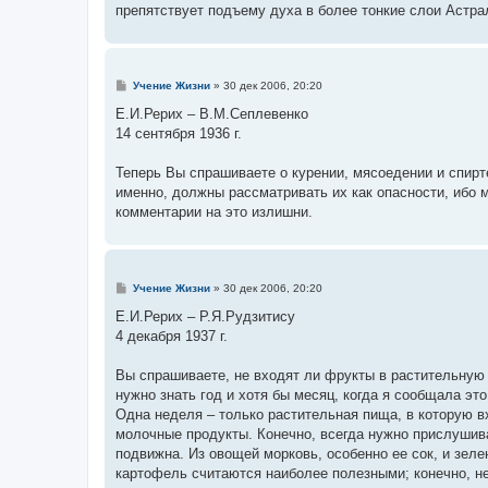
е
препятствует подъему духа в более тонкие слои Астра
С
Учение Жизни
»
30 дек 2006, 20:20
о
о
Е.И.Рерих – В.М.Сеплевенко
б
14 сентября 1936 г.
щ
е
н
Теперь Вы спрашиваете о курении, мясоедении и спирте
и
е
именно, должны рассматривать их как опасности, ибо м
комментарии на это излишни.
С
Учение Жизни
»
30 дек 2006, 20:20
о
о
Е.И.Рерих – Р.Я.Рудзитису
б
4 декабря 1937 г.
щ
е
н
Вы спрашиваете, не входят ли фрукты в растительную 
и
е
нужно знать год и хотя бы месяц, когда я сообщала э
Одна неделя – только растительная пища, в которую вх
молочные продукты. Конечно, всегда нужно прислушив
подвижна. Из овощей морковь, особенно ее сок, и зеле
картофель считаются наиболее полезными; конечно, не 