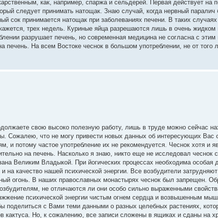
арственным, как, например, спаржа и сельдерей. Первая действует на п
торый следует принимать натощак. Знаю случай, когда нервный паралич
ый сок принимается натощак при заболеваниях печени. В таких случаях 
 кажется, трех недель. Куриные яйца разрешаются лишь в очень жидком 
блении разрушает печень, но современная медицина не согласна с этим 
 печень. На всем Востоке чеснок в большом употреблении, не от того л
одолжаете свою высоко полезную работу, лишь в труде можно сейчас на
ы. Сожалею, что не могу привести новых данных об интересующих Вас 
м, и потому частое употребление их не рекомендуется. Чеснок хотя и я
ительно на печень. Насколько я знаю, никто еще не исследовал чеснок 
зана Великим Владыкой. При йогических процессах необходима особая д
, и на качество нашей психической энергии. Все возбудители затрудняю
рный огонь. В наших православных монастырях чеснок был запрещен. Об
 возбудителям, не отличаются ли они особо сильно выраженными свойст
озжжение психической энергии чистым огнем сердца и возвышенным мыш
бы поделиться с Вами теми данными о разных целебных растениях, кото
в кактуса. Но, к сожалению, все записи сложены в ящиках и сданы на х