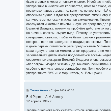
было в связи с моим огненным опытом. И сейчас я избе
употребляю в ничтожном количестве, вместо сахара, ес
несколько чашек в день, но, конечно, не крепким. Ча
опресники лучше. Отдается предпочтение ячменному 
количеством молока и масла при замешивании. Пшенич
образуются и камни в печени, и лучшее средство для р
Великий Владыка, потому не пробуйте действие их на 
но в очень свежем, сыром виде. Почему не употребить
совершенно свежим, чтобы не было признака разложени
нехорош, если он находится в стадии разложения. Теп
и даже первых симптомов рака предписывать больным м
каши и двух стаканов молока, и так продолжать не ме
заболеваниях диета может продолжиться восемь недель
современных лекарств Великий Владыка очень рекомен
«пеллагра», мокрая экзема и др. Конечно, пенициллин 
особенно при усиленном сердцебиении. При перебоях лу
употребляйте ЛУК и не морщитесь, он Вам нужен.
С
Учение Жизни
»
01 фев 2009, 00:36
о
о
Е.И.Рерих – А.М.Асееву
б
12 апреля 1949 г.
щ
е
н
Теперь о чесноке могу сказать, что он, конечно, обла
и