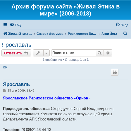
Архив форума сайта «Живая Этика в
мире» (2006-2013)
FAQ
Вход
П
Живая Этика в мире
Список форумов
Рериховское Движение
Агни Йога
о
Ярославль
и
Поиск
Расширен
Ответить
с
1 сообщение • Страница
1
из
1
к
OK
Ярославль
С
25 апр 2009, 13:42
о
о
Ярославское Рериховское общество «Орион»
б
щ
е
Председатель общества:
Скородумов Сергей Владимирович,
н
главный специалист Комитета по охране окружающей среды
и
е
Департамента АПК Ярославской области.
Телефон:
(8-0852) 46-44-13