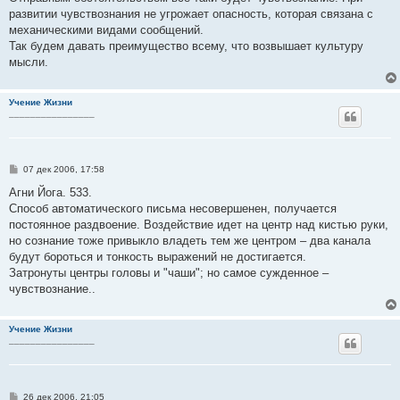
развитии чувствознания не угрожает опасность, которая связана с
механическими видами сообщений.
Так будем давать преимущество всему, что возвышает культуру
мысли.
Учение Жизни
________________
С
07 дек 2006, 17:58
о
о
Агни Йога. 533.
б
Способ автоматического письма несовершенен, получается
щ
е
постоянное раздвоение. Воздействие идет на центр над кистью руки,
н
но сознание тоже привыкло владеть тем же центром – два канала
и
е
будут бороться и тонкость выражений не достигается.
Затронуты центры головы и "чаши"; но самое сужденное –
чувствознание..
Учение Жизни
________________
С
26 дек 2006, 21:05