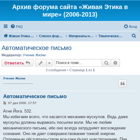
Архив форума сайта «Живая Этика в
мире» (2006-2013)
FAQ
Вход
П
Живая Этика в мире
Список форумов
Материалы нашего портала
Тематические цитаты из книг Живой Этики
о
Автоматическое письмо
и
Модератор:
Учение Жизни
с
Поиск
Расширен
Ответить
к
3 сообщения • Страница
1
из
1
Учение Жизни
________________
Автоматическое письмо
С
07 дек 2006, 17:57
о
о
Агни Йога. 532.
б
Мы избегаем всего, что касается механики мускулов. Ведь даже
щ
е
мускулы должны выражать посылки воли. Мы не любим
н
механического письма, ибо оно всегда затрудняет восхождение
и
е
сознания. Оно не дает совершенствования тонкой энергии.
Отправным обстоятельством все-таки будет чувствознание. При