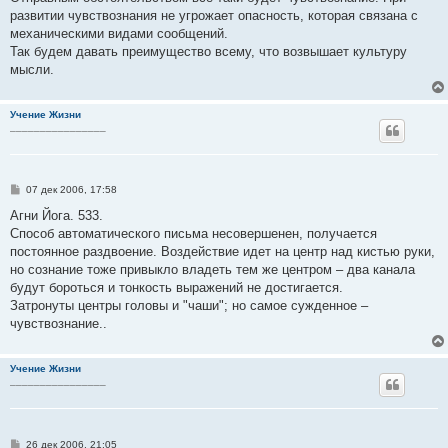
развитии чувствознания не угрожает опасность, которая связана с
механическими видами сообщений.
Так будем давать преимущество всему, что возвышает культуру
мысли.
Учение Жизни
________________
С
07 дек 2006, 17:58
о
о
Агни Йога. 533.
б
Способ автоматического письма несовершенен, получается
щ
е
постоянное раздвоение. Воздействие идет на центр над кистью руки,
н
но сознание тоже привыкло владеть тем же центром – два канала
и
е
будут бороться и тонкость выражений не достигается.
Затронуты центры головы и "чаши"; но самое сужденное –
чувствознание..
Учение Жизни
________________
С
26 дек 2006, 21:05