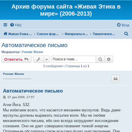
Архив форума сайта «Живая Этика в
мире» (2006-2013)
FAQ
Вход
П
Живая Этика в мире
Список форумов
Материалы нашего портала
Тематические цитаты из книг Живой Этики
о
Автоматическое письмо
и
Модератор:
Учение Жизни
с
Поиск
Расширен
Ответить
к
3 сообщения • Страница
1
из
1
Учение Жизни
________________
Автоматическое письмо
С
07 дек 2006, 17:57
о
о
Агни Йога. 532.
б
Мы избегаем всего, что касается механики мускулов. Ведь даже
щ
е
мускулы должны выражать посылки воли. Мы не любим
н
механического письма, ибо оно всегда затрудняет восхождение
и
е
сознания. Оно не дает совершенствования тонкой энергии.
Отправным обстоятельством все-таки будет чувствознание. При