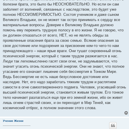
болезни брата, это было бы НЕОСНОВАТЕЛЬНО. Но если он сам
заболеет от волнений, связанных с наследством, это будет уже
полною НЕСОИЗМЕРИМОСТЬЮ. Состоя учеником и даже сыном
Великого Владыки, он не может так остро принимать к сердцу все
материальные вопросы. Доверие к Великому Владыке должно
помочь ему пережить трудную полосу в его жизни. Я не говорю, что
он должен отказаться от всего, НЕТ, но не являть обиды за
проявленные опасения брата за свою семью. Всякие опасения за
свое достояние или подозрения за присвоение кем-то чего-то нам
принадлежащего – наши ярые враги. Они тушат сокровенный огонь
психической энергии, который с таким трудом разжигается в нас.
Люди так легкомысленно гасят свои огни, не задумываются, что
значит угасить огонь психической энергии. Они не знают, что полное
угасание его означает лишение себя бессмертия в Тонком Мире.
Ведь Бессмертие не есть наше безусловное достояние или
наследие. Нет, его надо заработать тяжким трудом и распятием
самости в огне самоотверженного подвига. Человек, угасивший огонь
высшей психической энергии, становится живым трупом. Его тонкое
тело начинает разлагаться еще при его земной жизни, ибо он живет
лишь огнем страстей своих, и он переходит в Мир Теней, как
космический отброс, в полном значении этого слова.
Учение Жизни
________________