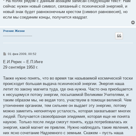
* На полях рядом с данным абзацем записан следующий текст: Нам
сейчас нужен новый символ, связанный с психической энергией, и
новый знак будет равноконечным крестом (символ равновесия), но
если мы соединим концы, получится квадрат.
Учение Жизни
________________
С
01 фев 2009, 00:52
о
о
Е.И.Рерих – Е.П.Инге
б
29 сентября 1950 г.
щ
е
н
Также нужно понять, что во время так называемой космической тоски
и
е
происходит большая выдача психической энергии. Энергия наша
летит по закону магнита туда, где она нужна. Часто она приобщается
к несущемуся потоку энергии, посылаемой Великими Учителями, и
таким образом мы, не ведая того, участвуем в помощи великой. Чем
утонченнее организм, тем сильнее он выдает эту энергию, потому
можно заметить непонятную усталость, которая захватывает многих
людей. Получается своеобразная эпидемия, которая еще не понята
наукою. Только после люди смогут понять, куда потребовалась их
энергия, какой магнит ее привлек. Нужно наблюдать такие явления, в
них ясно сочетание Надземного с земным. Скажем – пусть наша