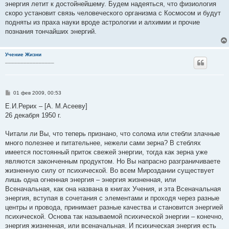
энергия летит к достойнейшему. Будем надеяться, что физиология
скоро установит связь человеческого организма с Космосом и будут
подняты из праха науки вроде астрологии и алхимии и прочие
познания тончайших энергий.
Учение Жизни
________________
С
01 фев 2009, 00:53
о
о
Е.И.Рерих – [А. М.Асееву]
б
26 декабря 1950 г.
щ
е
н
Читали ли Вы, что теперь признано, что солома или стебли злачные
и
е
много полезнее и питательнее, нежели сами зерна? В стеблях
имеется постоянный приток свежей энергии, тогда как зерна уже
являются законченным продуктом. Но Вы напрасно разграничиваете
жизненную силу от психической. Во всем Мироздании существует
лишь одна огненная энергия – энергия жизненная, или
Всеначальная, как она названа в книгах Учения, и эта Всеначальная
энергия, вступая в сочетания с элементами и проходя через разные
центры и провода, принимает разные качества и становится энергией
психической. Основа так называемой психической энергии – конечно,
энергия жизненная, или всеначальная. И психическая энергия есть