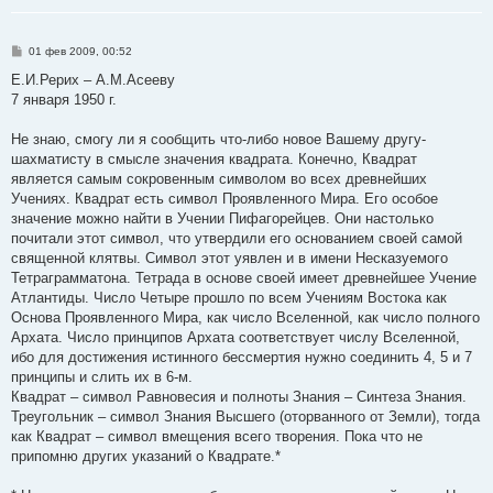
С
01 фев 2009, 00:52
о
о
Е.И.Рерих – А.М.Асееву
б
7 января 1950 г.
щ
е
н
Не знаю, смогу ли я сообщить что-либо новое Вашему другу-
и
е
шахматисту в смысле значения квадрата. Конечно, Квадрат
является самым сокровенным символом во всех древнейших
Учениях. Квадрат есть символ Проявленного Мира. Его особое
значение можно найти в Учении Пифагорейцев. Они настолько
почитали этот символ, что утвердили его основанием своей самой
священной клятвы. Символ этот уявлен и в имени Несказуемого
Тетраграмматона. Тетрада в основе своей имеет древнейшее Учение
Атлантиды. Число Четыре прошло по всем Учениям Востока как
Основа Проявленного Мира, как число Вселенной, как число полного
Архата. Число принципов Архата соответствует числу Вселенной,
ибо для достижения истинного бессмертия нужно соединить 4, 5 и 7
принципы и слить их в 6-м.
Квадрат – символ Равновесия и полноты Знания – Синтеза Знания.
Треугольник – символ Знания Высшего (оторванного от Земли), тогда
как Квадрат – символ вмещения всего творения. Пока что не
припомню других указаний о Квадрате.*