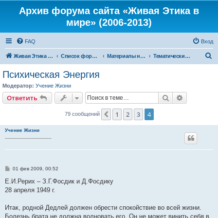
Архив форума сайта «Живая Этика в
мире» (2006-2013)
FAQ
Вход
П
Живая Этика в мире
Список форумов
Материалы нашего портала
Тематические цитаты из писем Е.И.Рерих
о
Психическая Энергия
и
Модератор:
Учение Жизни
с
Поиск
Расширен
Ответить
к
1
2
3
4
Пред.
79 сообщений
Учение Жизни
________________
С
01 фев 2009, 00:52
о
о
Е.И.Рерих – З.Г.Фосдик и Д.Фосдику
б
28 апреля 1949 г.
щ
е
н
Итак, родной Дедлей должен обрести спокойствие во всей жизни.
и
е
Болезнь брата не должна волновать его. Он не может винить себя в