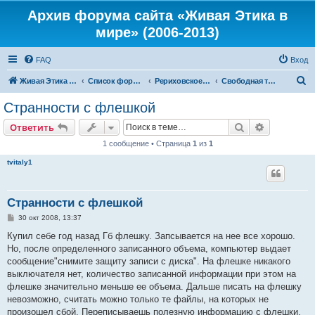
Архив форума сайта «Живая Этика в
мире» (2006-2013)
FAQ
Вход
П
Живая Этика в мире
Список форумов
Рериховское Движение
Свободная тематика
о
Странности с флешкой
и
Поиск
Расширен
Ответить
с
1 сообщение • Страница
1
из
1
к
tvitaly1
Странности с флешкой
С
30 окт 2008, 13:37
о
о
Купил себе год назад Гб флешку. Запсывается на нее все хорошо.
б
Но, после определенного записанного объема, компьютер выдает
щ
е
сообщение"снимите защиту записи с диска". На флешке никакого
н
выключателя нет, количество записанной информации при этом на
и
е
флешке значительно меньше ее объема. Дальше писать на флешку
невозможно, считать можно только те файлы, на которых не
произошел сбой. Переписываешь полезную информацию с флешки,