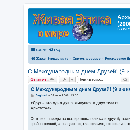
Арх
(200
ВОЗМО
Ссылки
FAQ
Живая Этика в мире
Список форумов
Рериховское Д
С Международным днем Друзей! (9 
П
Ответить
С Международным днем Друзей! (9 июн
С
Sagittari
»
09 июн 2008, 15:06
о
о
«Друг – это одна душа, живущая в двух телах».
б
Аристотель
щ
е
н
Хотя все народы во все времена почитали дружбу вел
и
е
крайне редкой, а расцвет ее, как правило, относили к