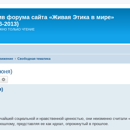
ив форума сайта «Живая Этика в мире»
6-2013)
ЖНО ТОЛЬКО ЧТЕНИЕ
вижение
Свободная тематика
июня)
оиск
Расширенный поиск
я)
ичайшей социальной и нравственной ценностью, они неизменно считали
 прошлому, представляя ее как идеал, опрокинутый в прошлое.