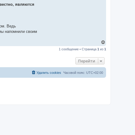
звестно, являются
ком. Ведь
 мы напомнили своим
В
е
1 сообщение • Страница
1
из
1
р
н
у
Перейти
т
ь
с
Удалить cookies
Часовой пояс:
UTC+02:00
я
к
н
а
ч
а
л
у