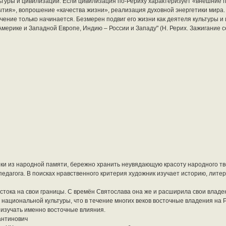
ьтуры и цивилизации. Если цивилизация по-Рериху характеризует «внешние
бытия», вопрошение «качества жизни», реализация духовной энергетики мира
учение только начинается. Безмерен подвиг его жизни как деятеля культуры и
Америке и Западной Европе, Индию – России и Западу" (Н. Рерих. Зажигание 
роки из народной памяти, бережно хранить неувядающую красоту народного тв
педагога. В поисках нравственного критерия художник изучает историю, литера
тока на свои границы. С времён Святослава она же и расширила свои владен
 национальной культуры, что в течение многих веков восточные владения на 
изучать именно восточные влияния.
антинович