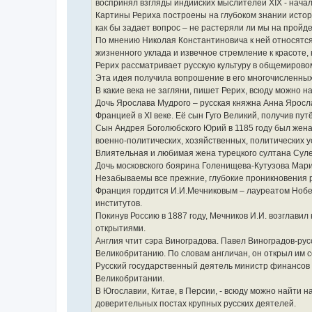
воспринял взгляды индийских мыслителей XIX - начал
Картины Рериха построены на глубоком знании исто
как бы задает вопрос – не растеряли ли мы на пройде
По мнению Николая Константиновича к ней относятся
жизненного уклада и извечное стремление к красоте, 
Рерих рассматривает русскую культуру в общемировом
Эта идея получила вопрошение в его многочисленных
В какие века не загляни, пишет Рерих, всюду можно 
Дочь Ярослава Мудрого – русская княжна Анна Яросла
Францией в XI веке. Её сын Гуго Великий, получив п
Сын Андрея Боголюбского Юрий в 1185 году был жена
военно-политических, хозяйственных, политических у
Влиятельная и любимая жена турецкого султана Суле
Дочь московского боярина Голенищева-Кутузова Мари
Незабываемы все прежние, глубокие проникновения ру
Франция гордится И.И.Мечниковым – лауреатом Нобе
институтов.
Покинув Россию в 1887 году, Мечников И.И. возглави
открытиями.
Англия чтит сэра Виноградова. Павел Виноградов-рус
Великобританию. По словам англичан, он открыл им 
Русский государственный деятель министр финансов Р
Великобритании.
В Югославии, Китае, в Персии, - всюду можно найти н
доверительных постах крупных русских деятелей.