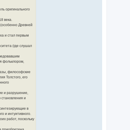
ель оригинального
8 века.
, (особенно Древней
ха и стал первым
ситета (где слушал
аведовавшим
ся фольклором,
казы, философские
ия Толстого, его
нного
ие и разрушение,
ю становления и
, синтезирующие в
го и интуитивного.
оих работ, поскольку
а приобретена