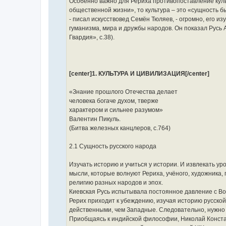
Особенно важно для Рериха противопоставление кул
общественной жизни», то культура – это «сущность 
- писал искусствовед Семён Тюляев, - огромно, его из
гуманизма, мира и дружбы народов. Он показал Русь 
Гвардия», с.38).
[center]1. КУЛЬТУРА И ЦИВИЛИЗАЦИЯ[/center]
«Знание прошлого Отечества делает
человека богаче духом, тверже
характером и сильнее разумом»
Валентин Пикуль.
(Битва железных канцлеров, с.764)
2.1 Сущность русского народа
Изучать историю и учиться у истории. И извлекать у
мысли, которые волнуют Рериха, учёного, художника, 
религию разных народов и эпох.
Киевская Русь испытывала постоянное давление с Вос
Рерих приходит к убеждению, изучая историю русской
действенными, чем Западные. Следовательно, нужно 
Приобщаясь к индийской философии, Николай Конст