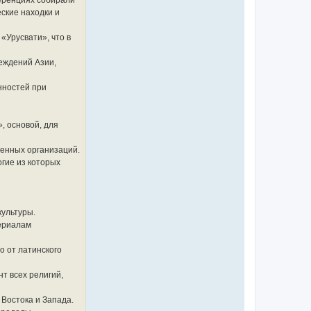
ференциях собирали
ские находки и
«Урусвати», что в
еждений Азии,
нностей при
, основой, для
венных организаций.
гие из которых
культуры.
териалам
о от латинского
т всех религий,
 Востока и Запада.