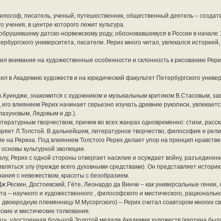
философ, писатель, ученый, путешественник, общественный деятель – создат
 учения, в центре которого лежит культура.
обрушившему датско-норвежскому роду, обосновавшемуся в России в начале 1
рбургского университета, писатели. Рерих много читал, увлекался историей
тил внимание на художественные особенности и склонность к рисованию Рери
пил в Академию художеств и на юридический факультет Петербургского универ
А.Куинджи, знакомится с художником и музыкальным критиком В.Стасовым, з
его влиянием Рерих начинает серьезно изучать древние рукописи, увлекает
азуновым, Лядовым и др.).
итературным творчеством, причем во всех жанрах одновременно: стихи, расс
ряет Л.Толстой. В дальнейшем, литературное творчество, философия и религ
ие на Рериха. Под влиянием Толстого Рерих делает упор на принцип нравстве
 основы культурной эволюции.
злу, Рерих с одной стороны отвергает насилие и осуждает войну, разъединен
ивляться злу (прежде всего духовными средствами). Он представляет истори
знания с невежеством, красоты с безобразием.
 Дж.Рескин, Достоевский, Гёте, Леонардо да Винчи – как универсальные гении
а – научного и художественного , философского и мистического, рационально
 двоюродную племянницу М.Мусоргского) – Рерих считал соавтором многих св
ские и мистические толкования.
ц», удостоенная большой Золотой медали Академии художеств (картина был