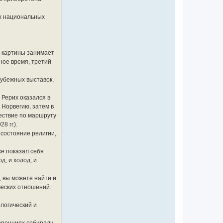
их национальных
ь картины занимает
ное время, третий
рубежных выставок,
 Рерих оказался в
 Норвегию, затем в
шествие по маршруту
 гг.).
состояние религии,
же показал себя
, и холод, и
, вы можете найти и
ческих отношений.
логический и