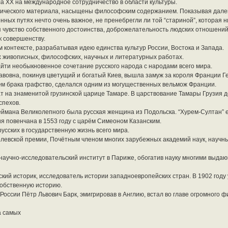
а XX на международное сотрудничество в области культуры.
рического материала, насыщены философским содержанием. Показывая дале
нных путях нечто очень важное, не пренебрегли ли той “стариной”, которая ни
 чувство собственного достоинства, доброжелательность людских отношени
к совершенству.
 контексте, разрабатывая идею единства культур России, Востока и Запада.
 живописных, философских, научных и литературных работах.
найти необыкновенное сочетание русского народа с народами всего мира.
вовна, покинув цветущий и богатый Киев, вышла замуж за короля Франции Ге
утём брака графство, сделался одним из могущественных вельмож Франции.
т на знаменитой грузинской царице Тамаре. В царствование Тамары Грузия 
спехов.
ймана Великолепного была русская женщина из Подольска. “Хурем-Султан” 
я повенчана в 1553 году с царём Симеоном Казанским.
сских в государственную жизнь всего мира.
левской премии, Почётным членом многих зарубежных академий наук, научн
л научно-исследовательский институт в Париже, обогатив науку многими выд
ский историк, исследователь истории западноевропейских стран. В 1902 году 
собственную историю.
оссии Пётр Львович Барк, эмигрировав в Англию, встал во главе огромного 
а самых