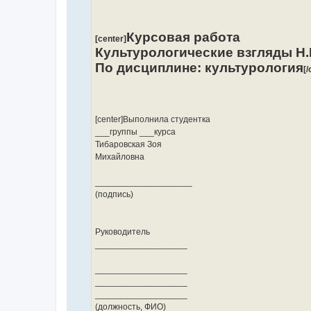
Курсовая работа
[center]
Культурологические взгляды Н.
По дисциплине: культурология
[/
[center]Выполнила студентка
___группы ___курса
Тибаровская Зоя
Михайловна
____________________
(подпись)
Руководитель
___________________
___________________
___________________
___________________
(должность, ФИО)