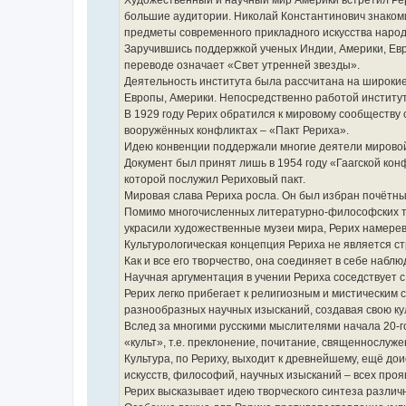
Художественный и научный мир Америки встретил Рер
большие аудитории. Николай Константинович знакоми
предметы современного прикладного искусства народ
Заручившись поддержкой ученых Индии, Америки, Евро
переводе означает «Свет утренней звезды».
Деятельность института была рассчитана на широкие
Европы, Америки. Непосредственно работой институт
В 1929 году Рерих обратился к мировому сообществу
вооружённых конфликтах – «Пакт Рериха».
Идею конвенции поддержали многие деятели мировой ку
Документ был принят лишь в 1954 году «Гаагской кон
которой послужил Рериховый пакт.
Мировая слава Рериха росла. Он был избран почётны
Помимо многочисленных литературно-философских тру
украсили художественные музеи мира, Рерих намерев
Культурологическая концепция Рериха не является ст
Как и все его творчество, она соединяет в себе набл
Научная аргументация в учении Рериха соседствует 
Рерих легко прибегает к религиозным и мистическим 
разнообразных научных изысканий, создавая свою к
Вслед за многими русскими мыслителями начала 20-го
«культ», т.е. преклонение, почитание, священнослуже
Культура, по Рериху, выходит к древнейшему, ещё дои
искусств, философий, научных изысканий – всех проя
Рерих высказывает идею творческого синтеза различны