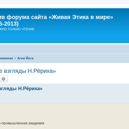
ив форума сайта «Живая Этика в мире»
6-2013)
ЖНО ТОЛЬКО ЧТЕНИЕ
вижение
Агни Йога
е взгляды Н.Рёриха»
оиск
Расширенный поиск
згляды Н.Рёриха»
но-промышленная академия