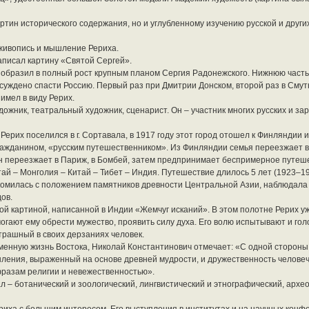
ртин исторического содержания, но и углубленному изучению русской и друг
 живопись и мышление Рериха.
написал картину «Святой Сергей».
зобразил в полный рост крупным планом Сергия Радонежского. Нижнюю част
суждено спасти Россию. Первый раз при Дмитрии Донском, второй раз в Смут
имел в виду Рерих.
удожник, театральный художник, сценарист. Он – участник многих русских и за
ерих поселился в г. Сортавала, в 1917 году этот город отошел к Финляндии и
гражданином, «русским путешественником». Из Финляндии семья переезжает в
у он переезжает в Париж, в Бомбей, затем предпринимает беспримерное путе
й – Монголия – Китай – Тибет – Индия. Путешествие длилось 5 лет (1923–1928
комилась с положением памятников древности Центральной Азии, наблюдала 
ов.
ой картиной, написанной в Индии «Жемчуг исканий». В этом полотне Рерих у
ают ему обрести мужество, проявить силу духа. Его волю испытывают и голод
трашный в своих дерзаниях человек.
менную жизнь Востока, Николай Константинович отмечает: «С одной стороны
ления, выраженный на основе древней мудрости, и дружественность челове
фразам религии и невежественностью».
 – ботанический и зоологический, лингвистический и этнографический, архео