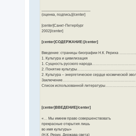
_______________________
(оценка, подпись)[/center]
[center]Санкт-Петербург
2002[/center]
[center]СОДЕРЖАНИЕ:[/center]
Введение: страницы биографии Н.К. Рериха
1. Культура и цивилизация
1. Сущность русского народа………………………
2. Понятие культуры…………………………………
2. Культура – энергетическое сердце космичес
Заключение……………………………………………………
Список использованной литературы……………
[center]ВВЕДЕНИЕ[/center]
«… Мы имеем право совершенствовать
прекрасные открытия лишь
во имя культуры»
(Н.К. Рерих. Держава света)