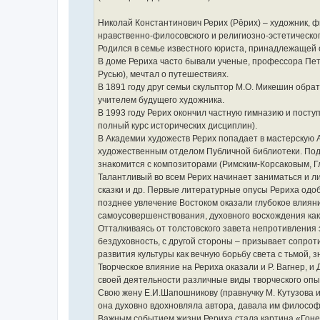
Николай Константинович Рерих (Рёрих) – художник, 
нравственно-филосовского и религиозно-эстетического
Родился в семье известного юриста, принадлежащей 
В доме Рериха часто бывали ученые, профессора Пете
Русью), мечтал о путешествиях.
В 1891 году друг семьи скульптор М.О. Микешин обра
учителем будущего художника.
В 1993 году Рерих окончил частную гимназию и посту
полный курс исторических дисциплин).
В Академии художеств Рерих попадает в мастерскую 
художественным отделом Публичной библиотеки. Под 
знакомится с композиторами (Римским-Корсаковым, Гл
Талантливый во всем Рерих начинает заниматься и л
сказки и др. Первые литературные опусы Рериха одоб
позднее увлечение Востоком оказали глубокое влиян
самоусовершенствования, духовного восхождения как
Отталкиваясь от толстовского завета непротивления 
бездуховность, с другой стороны – призывает сопрот
развития культуры как вечную борьбу света с тьмой, 
Творческое влияние на Рериха оказали и Р. Вагнер, и
своей деятельности различные виды творческого опыт
Свою жену Е.И.Шапошникову (правнучку М. Кутузова и
она духовно вдохновляла автора, давала им философ
Важным событием жизни Рериха стала картина «Гоне