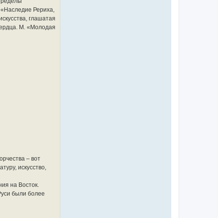
 пределы
. «Наследие Рериха,
 искусства, глашатая
сердца. М. «Молодая
орчества – вот
туру, искусство,
ия на Восток.
Руси были более