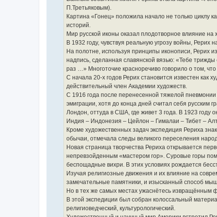
П.Третьяковым).
Картина «Гонец» положила начало не только циклу ка
историй.
Мир русской иконы оказал плодотворное влияние на
В 1932 году, чувствуя реальную угрозу войны, Рерих 
На полотне, используя принципы иконописи, Рерих и
надпись, сделанная славянской вязью: «Тебе трижды 
раз …» Многоточие красноречиво говорило о том, что 
С начала 20-х годов Рерих становится известен как х
действительный член Академии художеств.
С 1916 года после перенесенной тяжелой пневмонии Р
эмиграции, хотя до конца дней считал себя русским 
Лондон, оттуда в США, где живет 3 года. В 1923 год
Индия – Индонезия – Цейлон – Гималаи – Тибет – Алта
Кроме художественных задач экспедиция Рериха зна
обычаи, отмечала следы великого переселения народ
Новая страница творчества Рериха открывается перв
непревзойденным «мастером гор». Суровые горы помог
беспощадные вихри. В этих условиях рождается бесс
Изучая религиозные движения и их влияние на совре
замечательные памятники, и изысканный способ мыш
Но в тех же самых местах ужаснётесь извращённым 
В этой экспедиции был собран колоссальный материал
религиоведческий, культурологический.