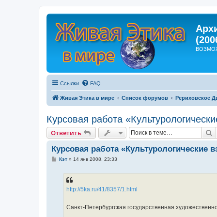
Арх
(200
ВОЗМО
Ссылки
FAQ
Живая Этика в мире
Список форумов
Рериховское Д
Курсовая работа «Культурологически
П
Ответить
Курсовая работа «Культурологические в
С
Кэт
»
14 янв 2008, 23:33
о
о
б
щ
е
http://5ka.ru/41/8357/1.html
н
и
е
Санкт-Петербургская государственная художествен