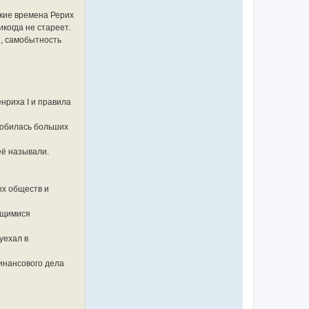
кие времена Рерих
когда не стареет.
й, самобытность
нриха I и правила
добилась больших
её называли.
ых обществ и
ающимися
уехал в
финансового дела