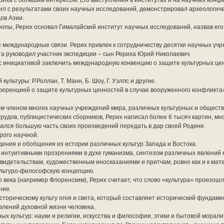
иха с большим интересом. Его выступления в институтах и на научных кон
л с результатами своих научных исследований, демонстрировал археологиче
ов Азии.
пы, Рерих основал Гималайский институт научных исследований, назвав его 
 международные связи. Рерих привлек к сотрудничеству десятки научных учр
а руководил участник экспедиции – сын Рериха Юрий Николаевич.
 с инициативой заключить международную конвенцию о защите культурных це
льтуры: Р.Роллан, Т. Манн, Б. Шоу, Г. Уэллс и другие.
ференцией о защите культурных ценностей в случае вооруженного конфликта»
м членом многих научных учреждений мира, различных культурных и общест
дов, публицистических сборников, Рерих написал более 6 тысяч картин, мно
ался большую часть своих произведений передать в дар своей Родине.
рого научной.
юдения и обобщения из истории различных культур Запада и Востока.
с интуитивными прозрениями в духе гуманизма, синтезом различных явлений 
свидетельствам, художественным иносказаниями и притчам, ровно как и к ма
ультуро-философскую концепцию.
 века (например Флоренским), Рерих считает, что слово «культура» произошл
ние.
сторическому культу огня и света, который составляет исторический фундамен
влений духовной жизни человека.
х культур: науки и религии, искусства и философии, этики и бытовой морали