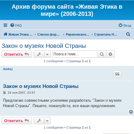
Архив форума сайта «Живая Этика в
мире» (2006-2013)
FAQ
Вход
П
Живая Этика в мире
Список форумов
Рериховское Движение
Строитель Новой Страны
о
Закон о музеях Новой Страны
и
Поиск
Расширен
Ответить
с
1 сообщение • Страница
1
из
1
к
Andrej
Закон о музеях Новой Страны
С
24 ноя 2007, 23:37
о
о
Предлагаю совместными усилиями разработать "Закон о музеях
б
Новой Страны". Пишите, пожалуйста, все ваши предложения.
щ
е
н
и
Ответить
е
1 сообщение • Страница
1
из
1