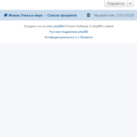
Перейти
Живая Этика в мире
Список форумов
Часовой пояс:
UTC+02:00
Создано на основе
phpBB
® Forum Software © phpBB Limited
Русская поддержка phpBB
Конфиденциальность
|
Правила