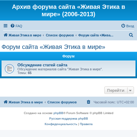
Архив форума сайта «Живая Этика в
мире» (2006-2013)
FAQ
Вход
П
Живая Этика в мире
Список форумов
Форум сайта «Живая Этика в мире»
о
Форум сайта «Живая Этика в мире»
и
Форум
с
к
Обсуждение статей сайта
Обсуждение материалов сайта "Живая Этика в мире".
Темы:
65
Перейти
Живая Этика в мире
Список форумов
Часовой пояс:
UTC+02:00
Создано на основе
phpBB
® Forum Software © phpBB Limited
Русская поддержка phpBB
Конфиденциальность
|
Правила