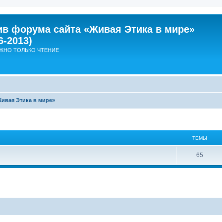
ив форума сайта «Живая Этика в мире»
6-2013)
ЖНО ТОЛЬКО ЧТЕНИЕ
Живая Этика в мире»
ТЕМЫ
Т
65
е
м
ы