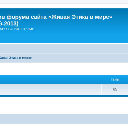
ив форума сайта «Живая Этика в мире»
6-2013)
ЖНО ТОЛЬКО ЧТЕНИЕ
Живая Этика в мире»
ТЕМЫ
Т
65
е
м
ы