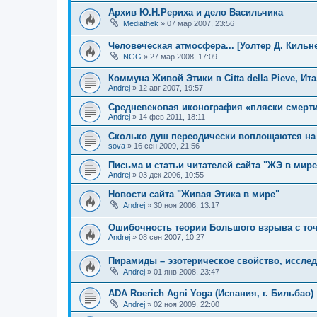
Архив Ю.Н.Рериха и дело Васильчика
Mediathek
»
07 мар 2007, 23:56
Человеческая атмосфера... [Уолтер Д. Кильн
NGG
»
27 мар 2008, 17:09
Коммуна Живой Этики в Citta della Pieve, Ит
Andrej
»
12 авг 2007, 19:57
Средневековая иконография «пляски смерт
Andrej
»
14 фев 2011, 18:11
Сколько душ переодически воплощаются на
sova
»
16 сен 2009, 21:56
Письма и статьи читателей сайта "ЖЭ в мире
Andrej
»
03 дек 2006, 10:55
Новости сайта "Живая Этика в мире"
Andrej
»
30 ноя 2006, 13:17
Ошибочность теории Большого взрыва с точ
Andrej
»
08 сен 2007, 10:27
Пирамиды – эзотерическое свойство, иссле
Andrej
»
01 янв 2008, 23:47
ADA Roerich Agni Yoga (Испания, г. Бильбао)
Andrej
»
02 ноя 2009, 22:00