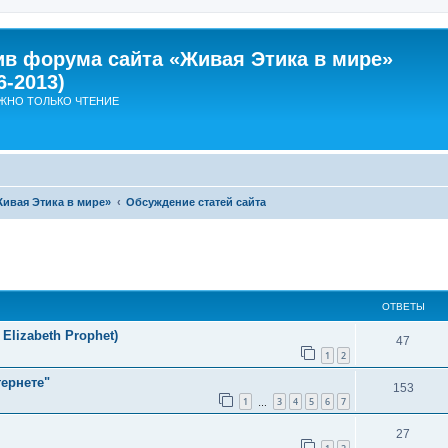
ив форума сайта «Живая Этика в мире»
6-2013)
ЖНО ТОЛЬКО ЧТЕНИЕ
Живая Этика в мире»
Обсуждение статей сайта
ширенный поиск
ОТВЕТЫ
Elizabeth Prophet)
О
47
1
2
т
ернете"
О
153
в
1
3
4
5
6
7
…
т
е
О
27
в
т