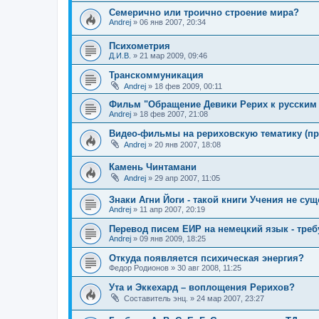
Семерично или троично строение мира?
Andrej
»
06 янв 2007, 20:34
Психометрия
Д.И.В.
»
21 мар 2009, 09:46
Транскоммуникация
Andrej
»
18 фев 2009, 00:11
Фильм "Обращение Девики Рерих к русским
Andrej
»
18 фев 2007, 21:08
Видео-фильмы на рериховскую тематику (пр
Andrej
»
20 янв 2007, 18:08
Камень Чинтамани
Andrej
»
29 апр 2007, 11:05
Знаки Агни Йоги - такой книги Учения не сущ
Andrej
»
11 апр 2007, 20:19
Перевод писем ЕИР на немецкий язык - тре
Andrej
»
09 янв 2009, 18:25
Откуда появляется психическая энергия?
Федор Родионов
»
30 авг 2008, 11:25
Ута и Эккехард – воплощения Рерихов?
Составитель энц.
»
24 мар 2007, 23:27