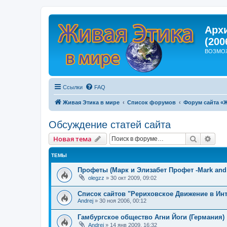
Арх
(200
ВОЗМО
Ссылки
FAQ
Живая Этика в мире
Список форумов
Форум сайта «
Обсуждение статей сайта
Поиск
Рас
Новая тема
ТЕМЫ
Профеты (Марк и Элизабет Профет -Mark and 
olegzz
»
30 окт 2009, 09:02
Список сайтов "Рериховское Движение в Инт
Andrej
»
30 ноя 2006, 00:12
Гамбургское общество Агни Йоги (Германия)
Andrej
»
14 янв 2009, 16:32