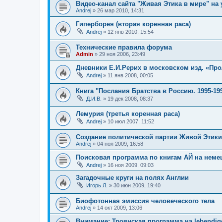
Видео-канал сайта "Живая Этика в мире" на 
Andrej
»
26 мар 2010, 14:31
Гиперборея (вторая коренная раса)
Andrej
»
12 янв 2010, 15:54
Технические правила форума
Admin
»
29 ноя 2006, 23:49
Дневники Е.И.Рерих в московском изд. «Про
Andrej
»
11 янв 2008, 00:05
Книга "Послания Братства в Россию. 1995-199
Д.И.В.
»
19 дек 2008, 08:37
Лемурия (третья коренная раса)
Andrej
»
10 июл 2007, 11:52
Создание политической партии Живой Этики
Andrej
»
04 ноя 2009, 16:58
Поисковая программа по книгам АЙ на неме
Andrej
»
16 ноя 2009, 09:03
Загадочные круги на полях Англии
Игорь Л.
»
30 июн 2009, 19:40
Биофотонная эмиссия человеческого тела
Andrej
»
14 окт 2009, 13:06
Внимание: Троянская программа на lebendige