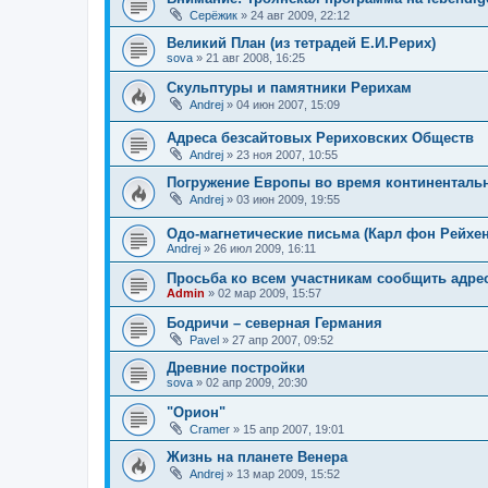
Серёжик
»
24 авг 2009, 22:12
Великий План (из тетрадей Е.И.Рерих)
sova
»
21 авг 2008, 16:25
Скульптуры и памятники Рерихам
Andrej
»
04 июн 2007, 15:09
Адреса безсайтовых Рериховских Обществ
Andrej
»
23 ноя 2007, 10:55
Погружение Европы во время континентальн
Andrej
»
03 июн 2009, 19:55
Одо-магнетические письма (Карл фон Рейхен
Andrej
»
26 июл 2009, 16:11
Просьба ко всем участникам сообщить адре
Admin
»
02 мар 2009, 15:57
Бодричи – северная Германия
Pavel
»
27 апр 2007, 09:52
Древние постройки
sova
»
02 апр 2009, 20:30
"Орион"
Cramer
»
15 апр 2007, 19:01
Жизнь на планете Венера
Andrej
»
13 мар 2009, 15:52