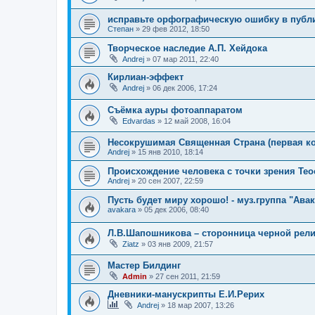
исправьте орфографическую ошибку в публ
Степан
»
29 фев 2012, 18:50
Творческое наследие А.П. Хейдока
Andrej
»
07 мар 2011, 22:40
Кирлиан-эффект
Andrej
»
06 дек 2006, 17:24
Съёмка ауры фотоаппаратом
Edvardas
»
12 май 2008, 16:04
Несокрушимая Священная Страна (первая ко
Andrej
»
15 янв 2010, 18:14
Происхождение человека с точки зрения Тео
Andrej
»
20 сен 2007, 22:59
Пусть будет миру хорошо! - муз.группа "Ава
avakara
»
05 дек 2006, 08:40
Л.В.Шапошникова – сторонница черной рели
Ziatz
»
03 янв 2009, 21:57
Мастер Билдинг
Admin
»
27 сен 2011, 21:59
Дневники-манускрипты Е.И.Рерих
Andrej
»
18 мар 2007, 13:26