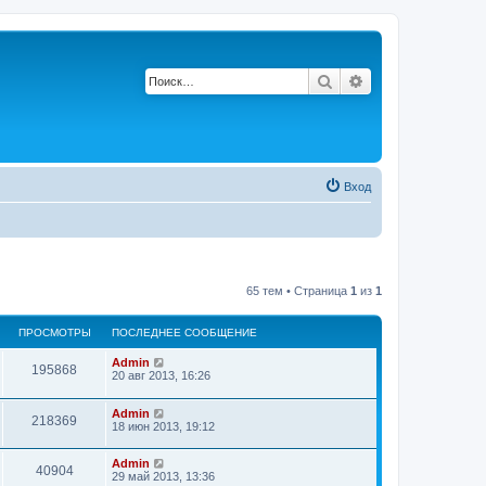
Поиск
Расширенный по
Вход
65 тем • Страница
1
из
1
ПРОСМОТРЫ
ПОСЛЕДНЕЕ СООБЩЕНИЕ
П
Admin
П
195868
о
20 авг 2013, 16:26
с
р
л
П
Admin
е
П
218369
о
о
18 июн 2013, 19:12
д
с
н
р
л
с
е
П
Admin
е
е
П
40904
о
о
29 май 2013, 13:36
д
с
м