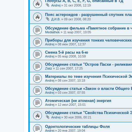
Глобусы A, B, C, E, F, G, описанные в ТД
Andrej
»
31 окт 2008, 12:19
Пояс астероидов - разрушенный спутник пл
Д.И.В.
»
09 окт 2008, 08:20
Обсуждение фильма «Памятное собрание в ч
Mediathek
»
11 мар 2007, 19:05
Приборы для изучения тонких человеческих
Andrej
»
08 июн 2007, 12:37
Смена 5-й расы на 6-ю
Andrej
»
05 мар 2008, 10:59
Обсуждение статьи "Остров Пасхи - реликви
Ziatz
»
11 сен 2007, 17:25
Материалы по теме изучения Психической Э
Andrej
»
08 сен 2007, 10:18
Обсуждение статьи «Закон о власти Общего 
Andrej
»
03 сен 2007, 07:55
Атомическая (не атомная) энергия
Andrej
»
12 июл 2007, 15:01
Обсуждение статьи "Свойства Психической 
Andrej
»
30 ноя 2006, 00:21
Одонтологические таблицы Фоля
Andrej
»
20 янв 2007, 19:04