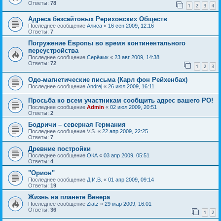
Ответы:
78
1
2
3
4
Адреса безсайтовых Рериховских Обществ
Последнее сообщение
Алиса
«
16 сен 2009, 12:16
Ответы:
7
Погружение Европы во время континентального
переустройства
Последнее сообщение
Серёжик
«
23 авг 2009, 14:38
Ответы:
72
1
2
3
Одо-магнетические письма (Карл фон Рейхенбах)
Последнее сообщение
Andrej
«
26 июл 2009, 16:11
Просьба ко всем участникам сообщить адрес вашего РО!
Последнее сообщение
Admin
«
02 июл 2009, 20:51
Ответы:
2
Бодричи – северная Германия
Последнее сообщение
V.S.
«
22 апр 2009, 22:25
Ответы:
7
Древние постройки
Последнее сообщение
ОКА
«
03 апр 2009, 05:51
Ответы:
4
"Орион"
Последнее сообщение
Д.И.В.
«
01 апр 2009, 09:14
Ответы:
19
Жизнь на планете Венера
Последнее сообщение
Ziatz
«
29 мар 2009, 16:01
Ответы:
36
1
2