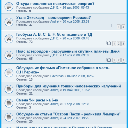
Откуда появляется психическая энергия?
Последнее сообщение
Д.И.В.
«
26 дек 2008, 08:43
Ответы:
9
Ута и Эккехард – воплощения Рерихов?
Последнее сообщение
Andrej
«
30 ноя 2008, 23:59
Ответы:
37
1
2
Глобусы A, B, C, E, F, G, описанные в ТД
Последнее сообщение
Д.И.В.
«
20 ноя 2008, 09:45
Ответы:
72
1
2
3
Пояс астероидов - разрушенный спутник планеты Дайя
Последнее сообщение
Д.И.В.
«
17 ноя 2008, 09:02
Ответы:
65
1
2
3
Обсуждение фильма «Памятное собрание в честь
С.Н.Рериха»
Последнее сообщение
Edvardas
«
04 июл 2008, 16:52
Ответы:
13
Приборы для изучения тонких человеческих излучений
Последнее сообщение
Andrej
«
19 май 2008, 10:52
Ответы:
21
Смена 5-й расы на 6-ю
Последнее сообщение
Andrej
«
01 апр 2008, 22:38
Ответы:
3
Обсуждение статьи "Остров Пасхи - реликвия Лемурии"
Последнее сообщение
Andrej
«
24 ноя 2007, 19:25
Ответы:
20