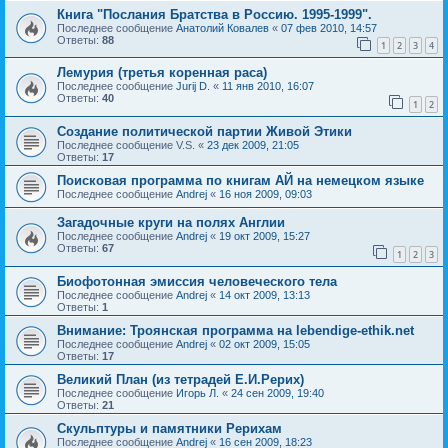
Книга "Послания Братства в Россию. 1995-1999".
Последнее сообщение
Анатолий Ковалев
«
07 фев 2010, 14:57
Ответы:
88
1
2
3
4
Лемурия (третья коренная раса)
Последнее сообщение
Jurij D.
«
11 янв 2010, 16:07
Ответы:
40
1
2
Создание политической партии Живой Этики
Последнее сообщение
V.S.
«
23 дек 2009, 21:05
Ответы:
17
Поисковая программа по книгам АЙ на немецком языке
Последнее сообщение
Andrej
«
16 ноя 2009, 09:03
Загадочные круги на полях Англии
Последнее сообщение
Andrej
«
19 окт 2009, 15:27
Ответы:
67
1
2
3
Биофотонная эмиссия человеческого тела
Последнее сообщение
Andrej
«
14 окт 2009, 13:13
Ответы:
1
Внимание: Троянская программа на lebendige-ethik.net
Последнее сообщение
Andrej
«
02 окт 2009, 15:05
Ответы:
17
Великий План (из тетрадей Е.И.Рерих)
Последнее сообщение
Игорь Л.
«
24 сен 2009, 19:40
Ответы:
21
Скульптуры и памятники Рерихам
Последнее сообщение
Andrej
«
16 сен 2009, 18:23