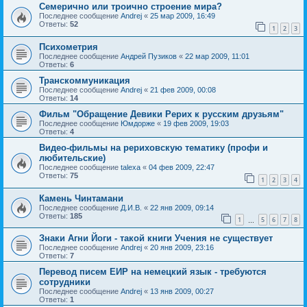
Семерично или троично строение мира?
Последнее сообщение
Andrej
«
25 мар 2009, 16:49
Ответы:
52
1
2
3
Психометрия
Последнее сообщение
Андрей Пузиков
«
22 мар 2009, 11:01
Ответы:
6
Транскоммуникация
Последнее сообщение
Andrej
«
21 фев 2009, 00:08
Ответы:
14
Фильм "Обращение Девики Рерих к русским друзьям"
Последнее сообщение
Юмдорже
«
19 фев 2009, 19:03
Ответы:
4
Видео-фильмы на рериховскую тематику (профи и
любительские)
Последнее сообщение
talexa
«
04 фев 2009, 22:47
Ответы:
75
1
2
3
4
Камень Чинтамани
Последнее сообщение
Д.И.В.
«
22 янв 2009, 09:14
Ответы:
185
1
5
6
7
8
…
Знаки Агни Йоги - такой книги Учения не существует
Последнее сообщение
Andrej
«
20 янв 2009, 23:16
Ответы:
7
Перевод писем ЕИР на немецкий язык - требуются
сотрудники
Последнее сообщение
Andrej
«
13 янв 2009, 00:27
Ответы:
1