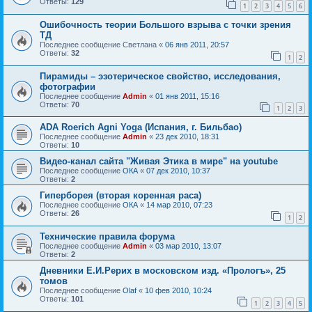
Ответы:
129
1
2
3
4
5
6
Ошибочность теории Большого взрыва с точки зрения
ТД
Последнее сообщение
Светлана
«
06 янв 2011, 20:57
Ответы:
32
1
2
Пирамиды – эзотерическое свойство, исследования,
фотографии
Последнее сообщение
Admin
«
01 янв 2011, 15:16
Ответы:
70
1
2
3
ADA Roerich Agni Yoga (Испания, г. Бильбао)
Последнее сообщение
Admin
«
23 дек 2010, 18:31
Ответы:
10
Видео-канал сайта "Живая Этика в мире" на youtube
Последнее сообщение
ОКА
«
07 дек 2010, 10:37
Ответы:
2
Гиперборея (вторая коренная раса)
Последнее сообщение
ОКА
«
14 мар 2010, 07:23
Ответы:
26
1
2
Технические правила форума
Последнее сообщение
Admin
«
03 мар 2010, 13:07
Ответы:
2
Дневники Е.И.Рерих в московском изд. «Прологъ», 25
томов
Последнее сообщение
Olaf
«
10 фев 2010, 10:24
Ответы:
101
1
2
3
4
5