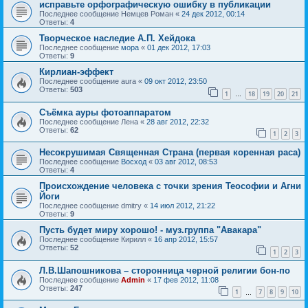
исправьте орфографическую ошибку в публикации
Последнее сообщение
Немцев Роман
«
24 дек 2012, 00:14
Ответы:
4
Творческое наследие А.П. Хейдока
Последнее сообщение
мора
«
01 дек 2012, 17:03
Ответы:
9
Кирлиан-эффект
Последнее сообщение
aura
«
09 окт 2012, 23:50
Ответы:
503
1
18
19
20
21
…
Съёмка ауры фотоаппаратом
Последнее сообщение
Лена
«
28 авг 2012, 22:32
Ответы:
62
1
2
3
Несокрушимая Священная Страна (первая коренная раса)
Последнее сообщение
Восход
«
03 авг 2012, 08:53
Ответы:
4
Происхождение человека с точки зрения Теософии и Агни
Йоги
Последнее сообщение
dmitry
«
14 июл 2012, 21:22
Ответы:
9
Пусть будет миру хорошо! - муз.группа "Авакара"
Последнее сообщение
Кирилл
«
16 апр 2012, 15:57
Ответы:
52
1
2
3
Л.В.Шапошникова – сторонница черной религии бон-по
Последнее сообщение
Admin
«
17 фев 2012, 11:08
Ответы:
247
1
7
8
9
10
…