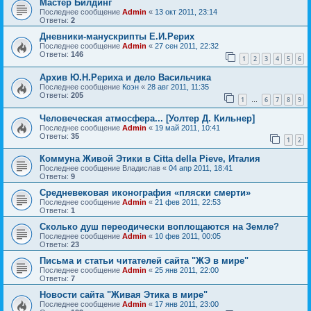
Мастер Билдинг
Последнее сообщение
Admin
«
13 окт 2011, 23:14
Ответы:
2
Дневники-манускрипты Е.И.Рерих
Последнее сообщение
Admin
«
27 сен 2011, 22:32
Ответы:
146
1
2
3
4
5
6
Архив Ю.Н.Рериха и дело Васильчика
Последнее сообщение
Коэн
«
28 авг 2011, 11:35
Ответы:
205
1
6
7
8
9
…
Человеческая атмосфера... [Уолтер Д. Кильнер]
Последнее сообщение
Admin
«
19 май 2011, 10:41
Ответы:
35
1
2
Коммуна Живой Этики в Citta della Pieve, Италия
Последнее сообщение
Владислав
«
04 апр 2011, 18:41
Ответы:
9
Средневековая иконография «пляски смерти»
Последнее сообщение
Admin
«
21 фев 2011, 22:53
Ответы:
1
Сколько душ переодически воплощаются на Земле?
Последнее сообщение
Admin
«
10 фев 2011, 00:05
Ответы:
23
Письма и статьи читателей сайта "ЖЭ в мире"
Последнее сообщение
Admin
«
25 янв 2011, 22:00
Ответы:
7
Новости сайта "Живая Этика в мире"
Последнее сообщение
Admin
«
17 янв 2011, 23:00