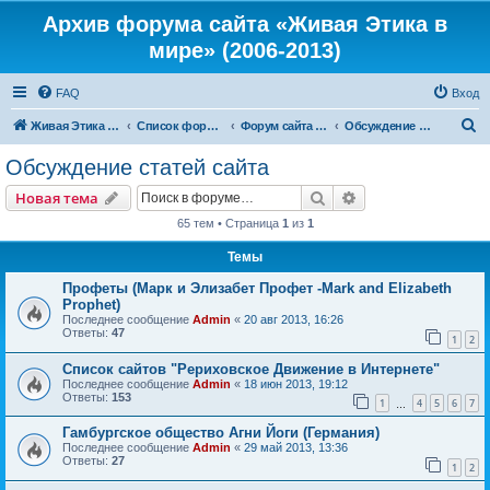
Архив форума сайта «Живая Этика в
мире» (2006-2013)
FAQ
Вход
П
Живая Этика в мире
Список форумов
Форум сайта «Живая Этика в мире»
Обсуждение статей сайта
о
Обсуждение статей сайта
и
Поиск
Расширенный пои
Новая тема
с
65 тем • Страница
1
из
1
к
Темы
Профеты (Марк и Элизабет Профет -Mark and Elizabeth
Prophet)
Последнее сообщение
Admin
«
20 авг 2013, 16:26
Ответы:
47
1
2
Список сайтов "Рериховское Движение в Интернете"
Последнее сообщение
Admin
«
18 июн 2013, 19:12
Ответы:
153
1
4
5
6
7
…
Гамбургское общество Агни Йоги (Германия)
Последнее сообщение
Admin
«
29 май 2013, 13:36
Ответы:
27
1
2