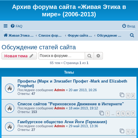
Архив форума сайта «Живая Этика в
мире» (2006-2013)
FAQ
Вход
П
Живая Этика в мире
Список форумов
Форум сайта «Живая Этика в мире»
Обсуждение статей сайта
о
Обсуждение статей сайта
и
Поиск
Расширенный пои
Новая тема
с
65 тем • Страница
1
из
1
к
Темы
Профеты (Марк и Элизабет Профет -Mark and Elizabeth
Prophet)
Последнее сообщение
Admin
«
20 авг 2013, 16:26
Ответы:
47
1
2
Список сайтов "Рериховское Движение в Интернете"
Последнее сообщение
Admin
«
18 июн 2013, 19:12
Ответы:
153
1
4
5
6
7
…
Гамбургское общество Агни Йоги (Германия)
Последнее сообщение
Admin
«
29 май 2013, 13:36
Ответы:
27
1
2