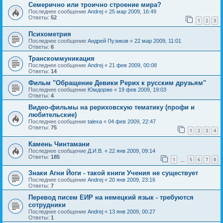
Семерично или троично строение мира?
Последнее сообщение
Andrej
«
25 мар 2009, 16:49
Ответы:
52
1
2
3
Психометрия
Последнее сообщение
Андрей Пузиков
«
22 мар 2009, 11:01
Ответы:
6
Транскоммуникация
Последнее сообщение
Andrej
«
21 фев 2009, 00:08
Ответы:
14
Фильм "Обращение Девики Рерих к русским друзьям"
Последнее сообщение
Юмдорже
«
19 фев 2009, 19:03
Ответы:
4
Видео-фильмы на рериховскую тематику (профи и
любительские)
Последнее сообщение
talexa
«
04 фев 2009, 22:47
Ответы:
75
1
2
3
4
Камень Чинтамани
Последнее сообщение
Д.И.В.
«
22 янв 2009, 09:14
Ответы:
185
1
5
6
7
8
…
Знаки Агни Йоги - такой книги Учения не существует
Последнее сообщение
Andrej
«
20 янв 2009, 23:16
Ответы:
7
Перевод писем ЕИР на немецкий язык - требуются
сотрудники
Последнее сообщение
Andrej
«
13 янв 2009, 00:27
Ответы:
1