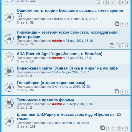
Ответы:
129
1
2
3
4
5
6
Ошибочность теории Большого взрыва с точки зрения
ТД
Последнее сообщение
Светлана
«
06 янв 2011, 20:57
Ответы:
32
1
2
Пирамиды – эзотерическое свойство, исследования,
фотографии
Последнее сообщение
Admin
«
01 янв 2011, 15:16
Ответы:
70
1
2
3
ADA Roerich Agni Yoga (Испания, г. Бильбао)
Последнее сообщение
Admin
«
23 дек 2010, 18:31
Ответы:
10
Видео-канал сайта "Живая Этика в мире" на youtube
Последнее сообщение
ОКА
«
07 дек 2010, 10:37
Ответы:
2
Гиперборея (вторая коренная раса)
Последнее сообщение
ОКА
«
14 мар 2010, 07:23
Ответы:
26
1
2
Технические правила форума
Последнее сообщение
Admin
«
03 мар 2010, 13:07
Ответы:
2
Дневники Е.И.Рерих в московском изд. «Прологъ», 25
томов
Последнее сообщение
Olaf
«
10 фев 2010, 10:24
Ответы:
101
1
2
3
4
5