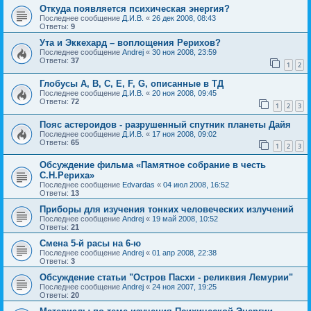
Откуда появляется психическая энергия?
Последнее сообщение
Д.И.В.
«
26 дек 2008, 08:43
Ответы:
9
Ута и Эккехард – воплощения Рерихов?
Последнее сообщение
Andrej
«
30 ноя 2008, 23:59
Ответы:
37
1
2
Глобусы A, B, C, E, F, G, описанные в ТД
Последнее сообщение
Д.И.В.
«
20 ноя 2008, 09:45
Ответы:
72
1
2
3
Пояс астероидов - разрушенный спутник планеты Дайя
Последнее сообщение
Д.И.В.
«
17 ноя 2008, 09:02
Ответы:
65
1
2
3
Обсуждение фильма «Памятное собрание в честь
С.Н.Рериха»
Последнее сообщение
Edvardas
«
04 июл 2008, 16:52
Ответы:
13
Приборы для изучения тонких человеческих излучений
Последнее сообщение
Andrej
«
19 май 2008, 10:52
Ответы:
21
Смена 5-й расы на 6-ю
Последнее сообщение
Andrej
«
01 апр 2008, 22:38
Ответы:
3
Обсуждение статьи "Остров Пасхи - реликвия Лемурии"
Последнее сообщение
Andrej
«
24 ноя 2007, 19:25
Ответы:
20