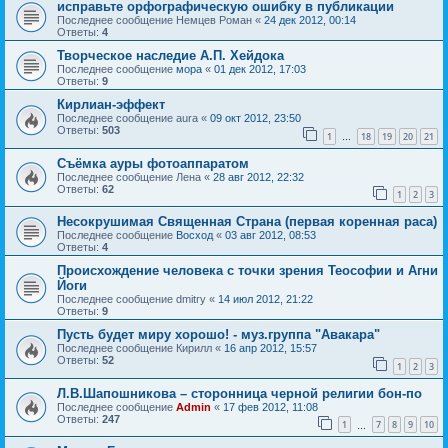
исправьте орфографическую ошибку в публикации
Последнее сообщение
Немцев Роман
«
24 дек 2012, 00:14
Ответы:
4
Творческое наследие А.П. Хейдока
Последнее сообщение
мора
«
01 дек 2012, 17:03
Ответы:
9
Кирлиан-эффект
Последнее сообщение
aura
«
09 окт 2012, 23:50
Ответы:
503
1
18
19
20
21
…
Съёмка ауры фотоаппаратом
Последнее сообщение
Лена
«
28 авг 2012, 22:32
Ответы:
62
1
2
3
Несокрушимая Священная Страна (первая коренная раса)
Последнее сообщение
Восход
«
03 авг 2012, 08:53
Ответы:
4
Происхождение человека с точки зрения Теософии и Агни
Йоги
Последнее сообщение
dmitry
«
14 июл 2012, 21:22
Ответы:
9
Пусть будет миру хорошо! - муз.группа "Авакара"
Последнее сообщение
Кирилл
«
16 апр 2012, 15:57
Ответы:
52
1
2
3
Л.В.Шапошникова – сторонница черной религии бон-по
Последнее сообщение
Admin
«
17 фев 2012, 11:08
Ответы:
247
1
7
8
9
10
…