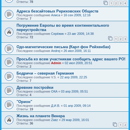
Ответы:
78
1
2
3
4
Адреса безсайтовых Рериховских Обществ
Последнее сообщение
Алиса
«
16 сен 2009, 12:16
Ответы:
7
Погружение Европы во время континентального
переустройства
Последнее сообщение
Серёжик
«
23 авг 2009, 14:38
Ответы:
72
1
2
3
Одо-магнетические письма (Карл фон Рейхенбах)
Последнее сообщение
Andrej
«
26 июл 2009, 16:11
Просьба ко всем участникам сообщить адрес вашего РО!
Последнее сообщение
Admin
«
02 июл 2009, 20:51
Ответы:
2
Бодричи – северная Германия
Последнее сообщение
V.S.
«
22 апр 2009, 22:25
Ответы:
7
Древние постройки
Последнее сообщение
ОКА
«
03 апр 2009, 05:51
Ответы:
4
"Орион"
Последнее сообщение
Д.И.В.
«
01 апр 2009, 09:14
Ответы:
19
Жизнь на планете Венера
Последнее сообщение
Ziatz
«
29 мар 2009, 16:01
Ответы:
36
1
2