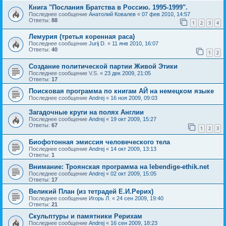
Книга "Послания Братства в Россию. 1995-1999".
Последнее сообщение
Анатолий Ковалев
«
07 фев 2010, 14:57
Ответы:
88
1
2
3
4
Лемурия (третья коренная раса)
Последнее сообщение
Jurij D.
«
11 янв 2010, 16:07
Ответы:
40
1
2
Создание политической партии Живой Этики
Последнее сообщение
V.S.
«
23 дек 2009, 21:05
Ответы:
17
Поисковая программа по книгам АЙ на немецком языке
Последнее сообщение
Andrej
«
16 ноя 2009, 09:03
Загадочные круги на полях Англии
Последнее сообщение
Andrej
«
19 окт 2009, 15:27
Ответы:
67
1
2
3
Биофотонная эмиссия человеческого тела
Последнее сообщение
Andrej
«
14 окт 2009, 13:13
Ответы:
1
Внимание: Троянская программа на lebendige-ethik.net
Последнее сообщение
Andrej
«
02 окт 2009, 15:05
Ответы:
17
Великий План (из тетрадей Е.И.Рерих)
Последнее сообщение
Игорь Л.
«
24 сен 2009, 19:40
Ответы:
21
Скульптуры и памятники Рерихам
Последнее сообщение
Andrej
«
16 сен 2009, 18:23