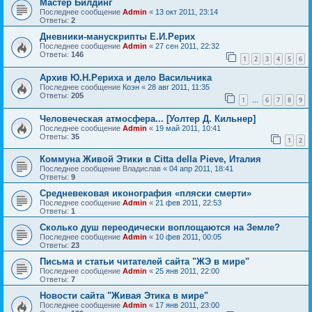
Мастер Билдинг
Последнее сообщение
Admin
«
13 окт 2011, 23:14
Ответы:
2
Дневники-манускрипты Е.И.Рерих
Последнее сообщение
Admin
«
27 сен 2011, 22:32
Ответы:
146
1
2
3
4
5
6
Архив Ю.Н.Рериха и дело Васильчика
Последнее сообщение
Коэн
«
28 авг 2011, 11:35
Ответы:
205
1
6
7
8
9
…
Человеческая атмосфера... [Уолтер Д. Кильнер]
Последнее сообщение
Admin
«
19 май 2011, 10:41
Ответы:
35
1
2
Коммуна Живой Этики в Citta della Pieve, Италия
Последнее сообщение
Владислав
«
04 апр 2011, 18:41
Ответы:
9
Средневековая иконография «пляски смерти»
Последнее сообщение
Admin
«
21 фев 2011, 22:53
Ответы:
1
Сколько душ переодически воплощаются на Земле?
Последнее сообщение
Admin
«
10 фев 2011, 00:05
Ответы:
23
Письма и статьи читателей сайта "ЖЭ в мире"
Последнее сообщение
Admin
«
25 янв 2011, 22:00
Ответы:
7
Новости сайта "Живая Этика в мире"
Последнее сообщение
Admin
«
17 янв 2011, 23:00