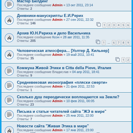
Мастер Билдинг
Последнее сообщение
Admin
«
13 окт 2011, 23:14
Ответы:
2
Дневники-манускрипты Е.И.Рерих
Последнее сообщение
Admin
«
27 сен 2011, 22:32
Ответы:
146
1
2
3
4
5
6
Архив Ю.Н.Рериха и дело Васильчика
Последнее сообщение
Коэн
«
28 авг 2011, 11:35
Ответы:
205
1
6
7
8
9
…
Человеческая атмосфера... [Уолтер Д. Кильнер]
Последнее сообщение
Admin
«
19 май 2011, 10:41
Ответы:
35
1
2
Коммуна Живой Этики в Citta della Pieve, Италия
Последнее сообщение
Владислав
«
04 апр 2011, 18:41
Ответы:
9
Средневековая иконография «пляски смерти»
Последнее сообщение
Admin
«
21 фев 2011, 22:53
Ответы:
1
Сколько душ переодически воплощаются на Земле?
Последнее сообщение
Admin
«
10 фев 2011, 00:05
Ответы:
23
Письма и статьи читателей сайта "ЖЭ в мире"
Последнее сообщение
Admin
«
25 янв 2011, 22:00
Ответы:
7
Новости сайта "Живая Этика в мире"
Последнее сообщение
Admin
«
17 янв 2011, 23:00