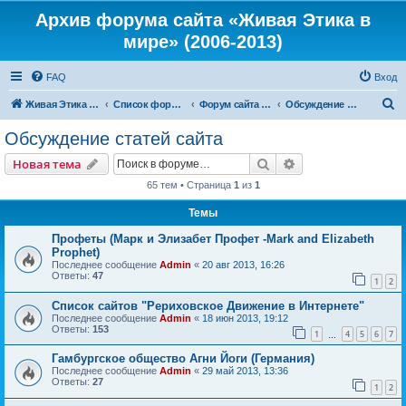
Архив форума сайта «Живая Этика в
мире» (2006-2013)
FAQ
Вход
П
Живая Этика в мире
Список форумов
Форум сайта «Живая Этика в мире»
Обсуждение статей сайта
о
Обсуждение статей сайта
и
Поиск
Расширенный пои
Новая тема
с
65 тем • Страница
1
из
1
к
Темы
Профеты (Марк и Элизабет Профет -Mark and Elizabeth
Prophet)
Последнее сообщение
Admin
«
20 авг 2013, 16:26
Ответы:
47
1
2
Список сайтов "Рериховское Движение в Интернете"
Последнее сообщение
Admin
«
18 июн 2013, 19:12
Ответы:
153
1
4
5
6
7
…
Гамбургское общество Агни Йоги (Германия)
Последнее сообщение
Admin
«
29 май 2013, 13:36
Ответы:
27
1
2