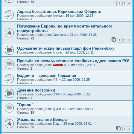
Ответы:
78
1
2
3
4
Адреса безсайтовых Рериховских Обществ
Последнее сообщение
Алиса
«
16 сен 2009, 12:16
Ответы:
7
Погружение Европы во время континентального
переустройства
Последнее сообщение
Серёжик
«
23 авг 2009, 14:38
Ответы:
72
1
2
3
Одо-магнетические письма (Карл фон Рейхенбах)
Последнее сообщение
Andrej
«
26 июл 2009, 16:11
Просьба ко всем участникам сообщить адрес вашего РО!
Последнее сообщение
Admin
«
02 июл 2009, 20:51
Ответы:
2
Бодричи – северная Германия
Последнее сообщение
V.S.
«
22 апр 2009, 22:25
Ответы:
7
Древние постройки
Последнее сообщение
ОКА
«
03 апр 2009, 05:51
Ответы:
4
"Орион"
Последнее сообщение
Д.И.В.
«
01 апр 2009, 09:14
Ответы:
19
Жизнь на планете Венера
Последнее сообщение
Ziatz
«
29 мар 2009, 16:01
Ответы:
36
1
2