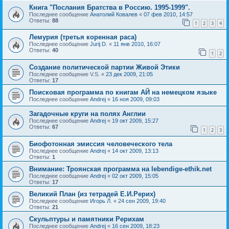
Книга "Послания Братства в Россию. 1995-1999".
Последнее сообщение
Анатолий Ковалев
«
07 фев 2010, 14:57
Ответы:
88
1
2
3
4
Лемурия (третья коренная раса)
Последнее сообщение
Jurij D.
«
11 янв 2010, 16:07
Ответы:
40
1
2
Создание политической партии Живой Этики
Последнее сообщение
V.S.
«
23 дек 2009, 21:05
Ответы:
17
Поисковая программа по книгам АЙ на немецком языке
Последнее сообщение
Andrej
«
16 ноя 2009, 09:03
Загадочные круги на полях Англии
Последнее сообщение
Andrej
«
19 окт 2009, 15:27
Ответы:
67
1
2
3
Биофотонная эмиссия человеческого тела
Последнее сообщение
Andrej
«
14 окт 2009, 13:13
Ответы:
1
Внимание: Троянская программа на lebendige-ethik.net
Последнее сообщение
Andrej
«
02 окт 2009, 15:05
Ответы:
17
Великий План (из тетрадей Е.И.Рерих)
Последнее сообщение
Игорь Л.
«
24 сен 2009, 19:40
Ответы:
21
Скульптуры и памятники Рерихам
Последнее сообщение
Andrej
«
16 сен 2009, 18:23