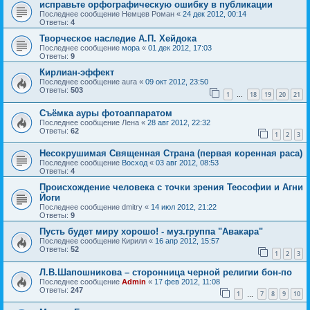
исправьте орфографическую ошибку в публикации
Последнее сообщение
Немцев Роман
«
24 дек 2012, 00:14
Ответы:
4
Творческое наследие А.П. Хейдока
Последнее сообщение
мора
«
01 дек 2012, 17:03
Ответы:
9
Кирлиан-эффект
Последнее сообщение
aura
«
09 окт 2012, 23:50
Ответы:
503
1
18
19
20
21
…
Съёмка ауры фотоаппаратом
Последнее сообщение
Лена
«
28 авг 2012, 22:32
Ответы:
62
1
2
3
Несокрушимая Священная Страна (первая коренная раса)
Последнее сообщение
Восход
«
03 авг 2012, 08:53
Ответы:
4
Происхождение человека с точки зрения Теософии и Агни
Йоги
Последнее сообщение
dmitry
«
14 июл 2012, 21:22
Ответы:
9
Пусть будет миру хорошо! - муз.группа "Авакара"
Последнее сообщение
Кирилл
«
16 апр 2012, 15:57
Ответы:
52
1
2
3
Л.В.Шапошникова – сторонница черной религии бон-по
Последнее сообщение
Admin
«
17 фев 2012, 11:08
Ответы:
247
1
7
8
9
10
…