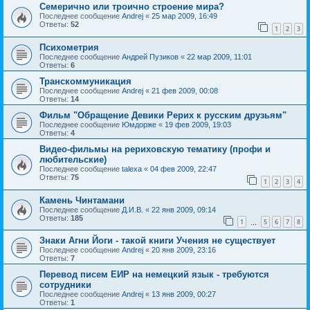
Семерично или троично строение мира?
Последнее сообщение
Andrej
«
25 мар 2009, 16:49
Ответы:
52
1
2
3
Психометрия
Последнее сообщение
Андрей Пузиков
«
22 мар 2009, 11:01
Ответы:
6
Транскоммуникация
Последнее сообщение
Andrej
«
21 фев 2009, 00:08
Ответы:
14
Фильм "Обращение Девики Рерих к русским друзьям"
Последнее сообщение
Юмдорже
«
19 фев 2009, 19:03
Ответы:
4
Видео-фильмы на рериховскую тематику (профи и
любительские)
Последнее сообщение
talexa
«
04 фев 2009, 22:47
Ответы:
75
1
2
3
4
Камень Чинтамани
Последнее сообщение
Д.И.В.
«
22 янв 2009, 09:14
Ответы:
185
1
5
6
7
8
…
Знаки Агни Йоги - такой книги Учения не существует
Последнее сообщение
Andrej
«
20 янв 2009, 23:16
Ответы:
7
Перевод писем ЕИР на немецкий язык - требуются
сотрудники
Последнее сообщение
Andrej
«
13 янв 2009, 00:27
Ответы:
1