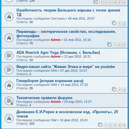
Ответы:
129
1
2
3
4
5
6
Ошибочность теории Большого взрыва с точки зрения
ТД
Последнее сообщение
Светлана
«
06 янв 2011, 20:57
Ответы:
32
1
2
Пирамиды – эзотерическое свойство, исследования,
фотографии
Последнее сообщение
Admin
«
01 янв 2011, 15:16
Ответы:
70
1
2
3
ADA Roerich Agni Yoga (Испания, г. Бильбао)
Последнее сообщение
Admin
«
23 дек 2010, 18:31
Ответы:
10
Видео-канал сайта "Живая Этика в мире" на youtube
Последнее сообщение
ОКА
«
07 дек 2010, 10:37
Ответы:
2
Гиперборея (вторая коренная раса)
Последнее сообщение
ОКА
«
14 мар 2010, 07:23
Ответы:
26
1
2
Технические правила форума
Последнее сообщение
Admin
«
03 мар 2010, 13:07
Ответы:
2
Дневники Е.И.Рерих в московском изд. «Прологъ», 25
томов
Последнее сообщение
Olaf
«
10 фев 2010, 10:24
Ответы:
101
1
2
3
4
5