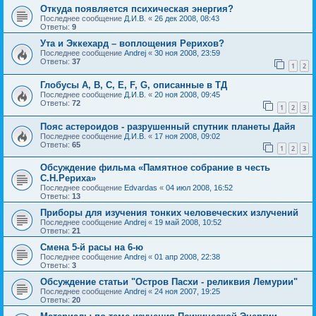
Откуда появляется психическая энергия?
Последнее сообщение
Д.И.В.
«
26 дек 2008, 08:43
Ответы:
9
Ута и Эккехард – воплощения Рерихов?
Последнее сообщение
Andrej
«
30 ноя 2008, 23:59
Ответы:
37
1
2
Глобусы A, B, C, E, F, G, описанные в ТД
Последнее сообщение
Д.И.В.
«
20 ноя 2008, 09:45
Ответы:
72
1
2
3
Пояс астероидов - разрушенный спутник планеты Дайя
Последнее сообщение
Д.И.В.
«
17 ноя 2008, 09:02
Ответы:
65
1
2
3
Обсуждение фильма «Памятное собрание в честь
С.Н.Рериха»
Последнее сообщение
Edvardas
«
04 июл 2008, 16:52
Ответы:
13
Приборы для изучения тонких человеческих излучений
Последнее сообщение
Andrej
«
19 май 2008, 10:52
Ответы:
21
Смена 5-й расы на 6-ю
Последнее сообщение
Andrej
«
01 апр 2008, 22:38
Ответы:
3
Обсуждение статьи "Остров Пасхи - реликвия Лемурии"
Последнее сообщение
Andrej
«
24 ноя 2007, 19:25
Ответы:
20