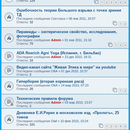
Ответы:
129
1
2
3
4
5
6
Ошибочность теории Большого взрыва с точки зрения
ТД
Последнее сообщение
Светлана
«
06 янв 2011, 20:57
Ответы:
32
1
2
Пирамиды – эзотерическое свойство, исследования,
фотографии
Последнее сообщение
Admin
«
01 янв 2011, 15:16
Ответы:
70
1
2
3
ADA Roerich Agni Yoga (Испания, г. Бильбао)
Последнее сообщение
Admin
«
23 дек 2010, 18:31
Ответы:
10
Видео-канал сайта "Живая Этика в мире" на youtube
Последнее сообщение
ОКА
«
07 дек 2010, 10:37
Ответы:
2
Гиперборея (вторая коренная раса)
Последнее сообщение
ОКА
«
14 мар 2010, 07:23
Ответы:
26
1
2
Технические правила форума
Последнее сообщение
Admin
«
03 мар 2010, 13:07
Ответы:
2
Дневники Е.И.Рерих в московском изд. «Прологъ», 25
томов
Последнее сообщение
Olaf
«
10 фев 2010, 10:24
Ответы:
101
1
2
3
4
5