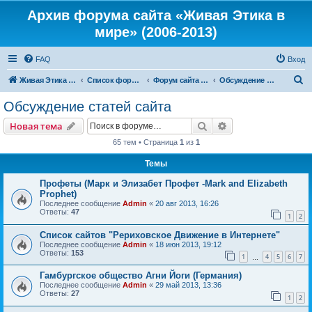
Архив форума сайта «Живая Этика в
мире» (2006-2013)
FAQ
Вход
П
Живая Этика в мире
Список форумов
Форум сайта «Живая Этика в мире»
Обсуждение статей сайта
о
Обсуждение статей сайта
и
Поиск
Расширенный пои
Новая тема
с
65 тем • Страница
1
из
1
к
Темы
Профеты (Марк и Элизабет Профет -Mark and Elizabeth
Prophet)
Последнее сообщение
Admin
«
20 авг 2013, 16:26
Ответы:
47
1
2
Список сайтов "Рериховское Движение в Интернете"
Последнее сообщение
Admin
«
18 июн 2013, 19:12
Ответы:
153
1
4
5
6
7
…
Гамбургское общество Агни Йоги (Германия)
Последнее сообщение
Admin
«
29 май 2013, 13:36
Ответы:
27
1
2