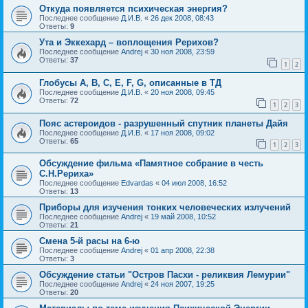
Откуда появляется психическая энергия?
Последнее сообщение
Д.И.В.
«
26 дек 2008, 08:43
Ответы:
9
Ута и Эккехард – воплощения Рерихов?
Последнее сообщение
Andrej
«
30 ноя 2008, 23:59
Ответы:
37
1
2
Глобусы A, B, C, E, F, G, описанные в ТД
Последнее сообщение
Д.И.В.
«
20 ноя 2008, 09:45
Ответы:
72
1
2
3
Пояс астероидов - разрушенный спутник планеты Дайя
Последнее сообщение
Д.И.В.
«
17 ноя 2008, 09:02
Ответы:
65
1
2
3
Обсуждение фильма «Памятное собрание в честь
С.Н.Рериха»
Последнее сообщение
Edvardas
«
04 июл 2008, 16:52
Ответы:
13
Приборы для изучения тонких человеческих излучений
Последнее сообщение
Andrej
«
19 май 2008, 10:52
Ответы:
21
Смена 5-й расы на 6-ю
Последнее сообщение
Andrej
«
01 апр 2008, 22:38
Ответы:
3
Обсуждение статьи "Остров Пасхи - реликвия Лемурии"
Последнее сообщение
Andrej
«
24 ноя 2007, 19:25
Ответы:
20