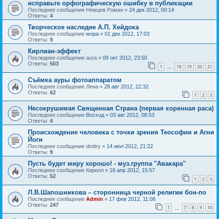
исправьте орфографическую ошибку в публикации
Последнее сообщение
Немцев Роман
«
24 дек 2012, 00:14
Ответы:
4
Творческое наследие А.П. Хейдока
Последнее сообщение
мора
«
01 дек 2012, 17:03
Ответы:
9
Кирлиан-эффект
Последнее сообщение
aura
«
09 окт 2012, 23:50
Ответы:
503
1
18
19
20
21
…
Съёмка ауры фотоаппаратом
Последнее сообщение
Лена
«
28 авг 2012, 22:32
Ответы:
62
1
2
3
Несокрушимая Священная Страна (первая коренная раса)
Последнее сообщение
Восход
«
03 авг 2012, 08:53
Ответы:
4
Происхождение человека с точки зрения Теософии и Агни
Йоги
Последнее сообщение
dmitry
«
14 июл 2012, 21:22
Ответы:
9
Пусть будет миру хорошо! - муз.группа "Авакара"
Последнее сообщение
Кирилл
«
16 апр 2012, 15:57
Ответы:
52
1
2
3
Л.В.Шапошникова – сторонница черной религии бон-по
Последнее сообщение
Admin
«
17 фев 2012, 11:08
Ответы:
247
1
7
8
9
10
…