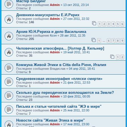
Мастер Билдинг
Последнее сообщение
Admin
«
13 окт 2011, 23:14
Ответы:
2
Дневники-манускрипты Е.И.Рерих
Последнее сообщение
Admin
«
27 сен 2011, 22:32
Ответы:
146
1
2
3
4
5
6
Архив Ю.Н.Рериха и дело Васильчика
Последнее сообщение
Коэн
«
28 авг 2011, 11:35
Ответы:
205
1
6
7
8
9
…
Человеческая атмосфера... [Уолтер Д. Кильнер]
Последнее сообщение
Admin
«
19 май 2011, 10:41
Ответы:
35
1
2
Коммуна Живой Этики в Citta della Pieve, Италия
Последнее сообщение
Владислав
«
04 апр 2011, 18:41
Ответы:
9
Средневековая иконография «пляски смерти»
Последнее сообщение
Admin
«
21 фев 2011, 22:53
Ответы:
1
Сколько душ переодически воплощаются на Земле?
Последнее сообщение
Admin
«
10 фев 2011, 00:05
Ответы:
23
Письма и статьи читателей сайта "ЖЭ в мире"
Последнее сообщение
Admin
«
25 янв 2011, 22:00
Ответы:
7
Новости сайта "Живая Этика в мире"
Последнее сообщение
Admin
«
17 янв 2011, 23:00