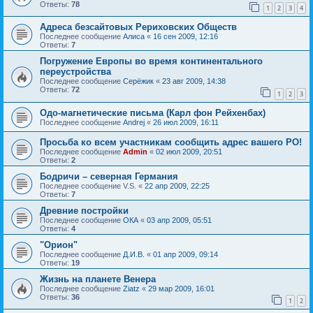
Ответы:
78
1
2
3
4
Адреса безсайтовых Рериховских Обществ
Последнее сообщение
Алиса
«
16 сен 2009, 12:16
Ответы:
7
Погружение Европы во время континентального
переустройства
Последнее сообщение
Серёжик
«
23 авг 2009, 14:38
Ответы:
72
1
2
3
Одо-магнетические письма (Карл фон Рейхенбах)
Последнее сообщение
Andrej
«
26 июл 2009, 16:11
Просьба ко всем участникам сообщить адрес вашего РО!
Последнее сообщение
Admin
«
02 июл 2009, 20:51
Ответы:
2
Бодричи – северная Германия
Последнее сообщение
V.S.
«
22 апр 2009, 22:25
Ответы:
7
Древние постройки
Последнее сообщение
ОКА
«
03 апр 2009, 05:51
Ответы:
4
"Орион"
Последнее сообщение
Д.И.В.
«
01 апр 2009, 09:14
Ответы:
19
Жизнь на планете Венера
Последнее сообщение
Ziatz
«
29 мар 2009, 16:01
Ответы:
36
1
2