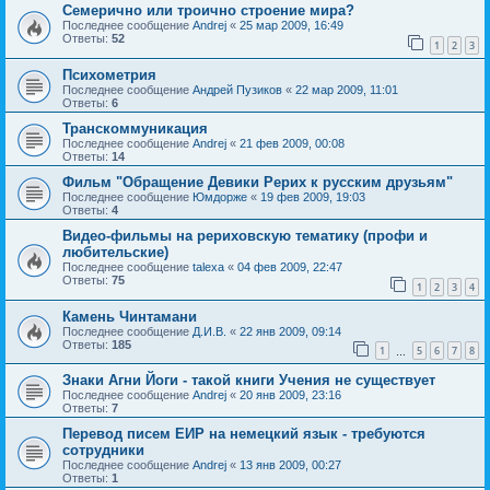
Семерично или троично строение мира?
Последнее сообщение
Andrej
«
25 мар 2009, 16:49
Ответы:
52
1
2
3
Психометрия
Последнее сообщение
Андрей Пузиков
«
22 мар 2009, 11:01
Ответы:
6
Транскоммуникация
Последнее сообщение
Andrej
«
21 фев 2009, 00:08
Ответы:
14
Фильм "Обращение Девики Рерих к русским друзьям"
Последнее сообщение
Юмдорже
«
19 фев 2009, 19:03
Ответы:
4
Видео-фильмы на рериховскую тематику (профи и
любительские)
Последнее сообщение
talexa
«
04 фев 2009, 22:47
Ответы:
75
1
2
3
4
Камень Чинтамани
Последнее сообщение
Д.И.В.
«
22 янв 2009, 09:14
Ответы:
185
1
5
6
7
8
…
Знаки Агни Йоги - такой книги Учения не существует
Последнее сообщение
Andrej
«
20 янв 2009, 23:16
Ответы:
7
Перевод писем ЕИР на немецкий язык - требуются
сотрудники
Последнее сообщение
Andrej
«
13 янв 2009, 00:27
Ответы:
1