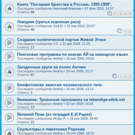
Книга "Послания Братства в Россию. 1995-1999".
Последнее сообщение
Анатолий Ковалев
«
07 фев 2010, 14:57
Ответы:
88
1
2
3
4
Лемурия (третья коренная раса)
Последнее сообщение
Jurij D.
«
11 янв 2010, 16:07
Ответы:
40
1
2
Создание политической партии Живой Этики
Последнее сообщение
V.S.
«
23 дек 2009, 21:05
Ответы:
17
Поисковая программа по книгам АЙ на немецком языке
Последнее сообщение
Andrej
«
16 ноя 2009, 09:03
Загадочные круги на полях Англии
Последнее сообщение
Andrej
«
19 окт 2009, 15:27
Ответы:
67
1
2
3
Биофотонная эмиссия человеческого тела
Последнее сообщение
Andrej
«
14 окт 2009, 13:13
Ответы:
1
Внимание: Троянская программа на lebendige-ethik.net
Последнее сообщение
Andrej
«
02 окт 2009, 15:05
Ответы:
17
Великий План (из тетрадей Е.И.Рерих)
Последнее сообщение
Игорь Л.
«
24 сен 2009, 19:40
Ответы:
21
Скульптуры и памятники Рерихам
Последнее сообщение
Andrej
«
16 сен 2009, 18:23