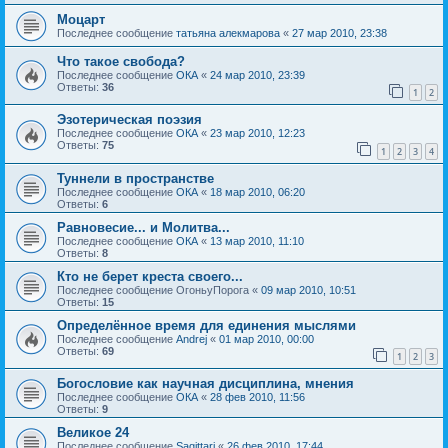
Моцарт
Последнее сообщение
татьяна алекмарова
«
27 мар 2010, 23:38
Что такое свобода?
Последнее сообщение
ОКА
«
24 мар 2010, 23:39
Ответы:
36
1
2
Эзотерическая поэзия
Последнее сообщение
ОКА
«
23 мар 2010, 12:23
Ответы:
75
1
2
3
4
Туннели в пространстве
Последнее сообщение
ОКА
«
18 мар 2010, 06:20
Ответы:
6
Равновесие... и Молитва...
Последнее сообщение
ОКА
«
13 мар 2010, 11:10
Ответы:
8
Кто не берет креста своего...
Последнее сообщение
ОгоньуПорога
«
09 мар 2010, 10:51
Ответы:
15
Определённое время для единения мыслями
Последнее сообщение
Andrej
«
01 мар 2010, 00:00
Ответы:
69
1
2
3
Богословие как научная дисциплина, мнения
Последнее сообщение
ОКА
«
28 фев 2010, 11:56
Ответы:
9
Великое 24
Последнее сообщение
Sagittari
«
26 фев 2010, 17:44