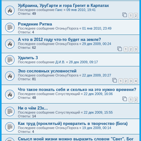
УрКраина, УруГарти и гора Грегит в Карпатах
Последнее сообщение
Ганс
«
09 янв 2010, 19:41
Ответы:
49
1
2
Рождение Ритма
Последнее сообщение
ОгоньуПорога
«
01 янв 2010, 23:49
Ответы:
4
А что в 2012 году что-то будет на земле?
Последнее сообщение
ОгоньуПорога
«
29 дек 2009, 00:24
Ответы:
62
1
2
3
Удалить 3
Последнее сообщение
Д.И.В.
«
28 дек 2009, 09:17
Эхо сословных условностей
Последнее сообщение
ОгоеьуПорога
«
22 дек 2009, 20:27
Ответы:
81
1
2
3
4
Что такое познать себя и сколько на это нужно времени?
Последнее сообщение
Сочуствующий
«
22 дек 2009, 16:06
Ответы:
48
1
2
Ни о чём 23х...
Последнее сообщение
Сочуствующий
«
22 дек 2009, 15:55
Ответы:
14
Как труд (проклятый) превратить в творчество (Бога)
Последнее сообщение
ОгоньуПорога
«
19 дек 2009, 00:14
Ответы:
4
Смысл моей жизни можно выразить словом "Свет". Бог