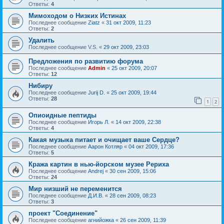
Ответы:
4
Мимоходом о Низких Истинах
Последнее сообщение
Ziatz
«
31 окт 2009, 11:23
Ответы:
2
Удалить
Последнее сообщение
V.S.
«
29 окт 2009, 23:03
Предложения по развитию форума
Последнее сообщение
Admin
«
25 окт 2009, 20:07
Ответы:
12
Нибиру
Последнее сообщение
Jurij D.
«
25 окт 2009, 19:44
Ответы:
28
1
2
Опиоидные пептиды
Последнее сообщение
Игорь Л.
«
14 окт 2009, 22:38
Ответы:
4
Какая музыка питает и очищает ваше Сердце?
Последнее сообщение
Аарон Котляр
«
04 окт 2009, 17:36
Ответы:
5
Кража картин в нью-йорском музее Рериха
Последнее сообщение
Andrej
«
30 сен 2009, 15:06
Ответы:
24
Мир низший не переменится
Последнее сообщение
Д.И.В.
«
28 сен 2009, 08:23
Ответы:
3
проект "Соединение"
Последнее сообщение
агнийожка
«
26 сен 2009, 11:39