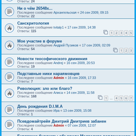
Ответы:
24
Ни о чём 26548х...
Последнее сообщение
Архангельская
«
24 сен 2009, 09:15
Ответы:
22
Санскритология
Последнее сообщение
tvitaly1
«
17 сен 2009, 14:38
Ответы:
115
1
2
3
4
5
Мое участие в форуме
Последнее сообщение
Андрей Пузиков
«
17 сен 2009, 02:09
Ответы:
54
1
2
3
Новости теософического движения
Последнее сообщение
Andrej
«
16 сен 2009, 20:53
Ответы:
19
Подставные ники нараямовцев
Последнее сообщение
Admin
«
16 сен 2009, 17:33
Ответы:
7
Революция: зло или благо?
Последнее сообщение
Алиса
«
14 сен 2009, 11:58
Ответы:
168
1
4
5
6
7
…
День рождения D.I.M.A
Последнее сообщение
Ира
«
13 сен 2009, 15:08
Ответы:
1
Псевдомайтрейя Дмитрий Дмитриев забанен
Последнее сообщение
Admin
«
07 сен 2009, 12:07
Ответы:
4