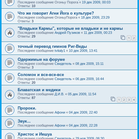
Последнее сообщение
Огоньу Порога
«
19 дек 2009, 00:03
Ответы:
10
Что же говорит Агни Йога о культуре?
Последнее сообщение
ОгоньуПорога
«
18 дек 2009, 23:29
Ответы:
3
"Владыки Кармы", которые не владыки и не кармы
Последнее сообщение
Андрей Пузиков
«
11 дек 2009, 00:23
Ответы:
29
1
2
точный перевод гимнов Риг-Веды
Последнее сообщение
tvitaly1
«
10 дек 2009, 13:41
Одержимые на форуме
Последнее сообщение
Свидетель
«
08 дек 2009, 15:11
Ответы:
3
Соломон и все-все-все
Последнее сообщение
Свидетель
«
06 дек 2009, 16:44
Ответы:
20
Блаватская и медики
Последнее сообщение
Д.И.В.
«
05 дек 2009, 11:54
Ответы:
87
1
2
3
4
Пророки.
Последнее сообщение
Афони
«
04 дек 2009, 22:40
Звук...
Последнее сообщение
Афони
«
04 дек 2009, 22:28
Христос и Иешуа
Последнее сообщение
Свидетель
«
29 ноя 2009, 06:30