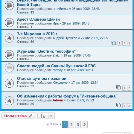
Бурятские буддисты объявили Медведева воплощением
Белой Тары
Последнее сообщение
агнийожка
«
06 сен 2009, 23:43
Ответы:
13
Арест Оливера Шанти
Последнее сообщение
Ира
«
29 авг 2009, 10:45
Ответы:
1
3-я Мировая в 2010 г.
Последнее сообщение
Андрей Пузиков
«
27 авг 2009, 22:55
Ответы:
60
1
2
3
Журналы "Вестник теософии"
Последнее сообщение
Ziatz
«
19 авг 2009, 07:46
Ответы:
3
Спасти людей на Саяно-Шушенской ГЭС
Последнее сообщение
rodnoy
«
18 авг 2009, 18:11
О метанаучном познании
Последнее сообщение
Юмдорже
«
17 авг 2009, 13:34
Ответы:
33
1
2
Об изменениях работы форума "Интернет-община"
Последнее сообщение
Admin
«
12 авг 2009, 22:53
Ответы:
36
1
2
Новая тема
1
2
3
След.
263 темы