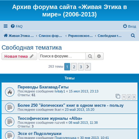
Архив форума сайта «Живая Этика в
мире» (2006-2013)
FAQ
Вход
П
Живая Этика в мире
Список форумов
Рериховское Движение
Свободная тематика
о
Свободная тематика
и
Поиск
Расширенный пои
Новая тема
с
к
1
2
3
След.
263 темы
Темы
Переводы Бхагавад-Гиты
Последнее сообщение
tvitaly1
«
15 июл 2013, 23:13
Ответы:
61
1
2
3
Более 250 "йогических" книг в одном месте - пользу
Последнее сообщение
Ikari
«
23 май 2013, 15:20
Теософические журналы «Alba»
Последнее сообщение
ruzvelt
«
08 май 2013, 11:38
Ответы:
3
Эссе от Подсолнушки
Последнее сообщение
Подсолнушка
«
30 янв 2013, 10:41