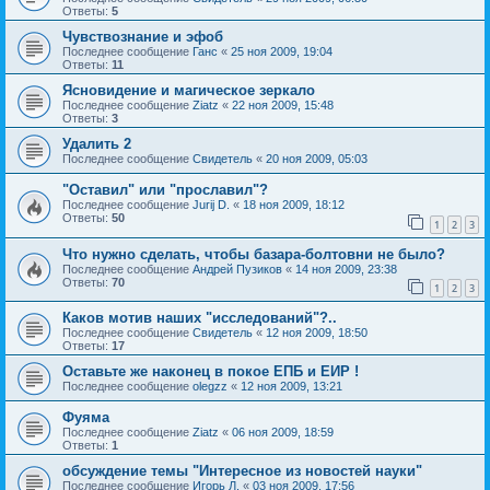
Ответы:
5
Чувствознание и эфоб
Последнее сообщение
Ганс
«
25 ноя 2009, 19:04
Ответы:
11
Ясновидение и магическое зеркало
Последнее сообщение
Ziatz
«
22 ноя 2009, 15:48
Ответы:
3
Удалить 2
Последнее сообщение
Свидетель
«
20 ноя 2009, 05:03
"Оставил" или "прославил"?
Последнее сообщение
Jurij D.
«
18 ноя 2009, 18:12
Ответы:
50
1
2
3
Что нужно сделать, чтобы базара-болтовни не было?
Последнее сообщение
Андрей Пузиков
«
14 ноя 2009, 23:38
Ответы:
70
1
2
3
Каков мотив наших "исследований"?..
Последнее сообщение
Свидетель
«
12 ноя 2009, 18:50
Ответы:
17
Оставьте же наконец в покое ЕПБ и ЕИР !
Последнее сообщение
olegzz
«
12 ноя 2009, 13:21
Фуяма
Последнее сообщение
Ziatz
«
06 ноя 2009, 18:59
Ответы:
1
обсуждение темы "Интересное из новостей науки"
Последнее сообщение
Игорь Л.
«
03 ноя 2009, 17:56