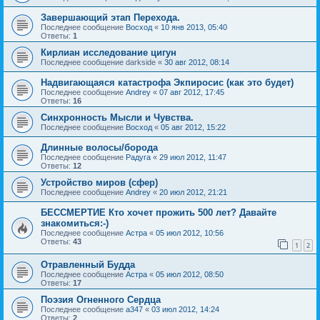
Завершающий этап Перехода.
Последнее сообщение
Восход
«
10 янв 2013, 05:40
Ответы:
1
Кирлиан исследование цигун
Последнее сообщение
darkside
«
30 авг 2012, 08:14
Надвигающаяся катастрофа Экпиросис (как это будет)
Последнее сообщение
Andrey
«
07 авг 2012, 17:45
Ответы:
16
Синхронность Мысли и Чувства.
Последнее сообщение
Восход
«
05 авг 2012, 15:22
Длинные волосы/борода
Последнее сообщение
Радуга
«
29 июл 2012, 11:47
Ответы:
12
Устройство миров (сфер)
Последнее сообщение
Andrey
«
20 июл 2012, 21:21
БЕССМЕРТИЕ Кто хочет прожить 500 лет? Давайте
знакомиться:-)
Последнее сообщение
Астра
«
05 июл 2012, 10:56
Ответы:
43
1
2
Отравленный Будда
Последнее сообщение
Астра
«
05 июл 2012, 08:50
Ответы:
17
Поэзия Огненного Сердца
Последнее сообщение
a347
«
03 июл 2012, 14:24
Ответы:
2