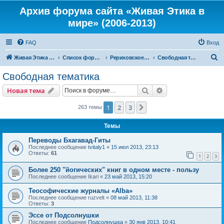
Архив форума сайта «Живая Этика в
мире» (2006-2013)
FAQ
Вход
П
Живая Этика в мире
Список форумов
Рериховское Движение
Свободная тематика
о
Свободная тематика
и
Поиск
Расширенный пои
Новая тема
с
к
1
2
3
След.
263 темы
Темы
Переводы Бхагавад-Гиты
Последнее сообщение
tvitaly1
«
15 июл 2013, 23:13
Ответы:
61
1
2
3
Более 250 "йогических" книг в одном месте - пользу
Последнее сообщение
Ikari
«
23 май 2013, 15:20
Теософические журналы «Alba»
Последнее сообщение
ruzvelt
«
08 май 2013, 11:38
Ответы:
3
Эссе от Подсолнушки
Последнее сообщение
Подсолнушка
«
30 янв 2013, 10:41