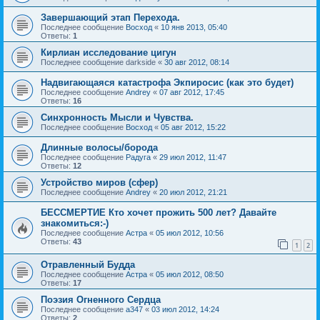
Завершающий этап Перехода.
Последнее сообщение
Восход
«
10 янв 2013, 05:40
Ответы:
1
Кирлиан исследование цигун
Последнее сообщение
darkside
«
30 авг 2012, 08:14
Надвигающаяся катастрофа Экпиросис (как это будет)
Последнее сообщение
Andrey
«
07 авг 2012, 17:45
Ответы:
16
Синхронность Мысли и Чувства.
Последнее сообщение
Восход
«
05 авг 2012, 15:22
Длинные волосы/борода
Последнее сообщение
Радуга
«
29 июл 2012, 11:47
Ответы:
12
Устройство миров (сфер)
Последнее сообщение
Andrey
«
20 июл 2012, 21:21
БЕССМЕРТИЕ Кто хочет прожить 500 лет? Давайте
знакомиться:-)
Последнее сообщение
Астра
«
05 июл 2012, 10:56
Ответы:
43
1
2
Отравленный Будда
Последнее сообщение
Астра
«
05 июл 2012, 08:50
Ответы:
17
Поэзия Огненного Сердца
Последнее сообщение
a347
«
03 июл 2012, 14:24
Ответы:
2