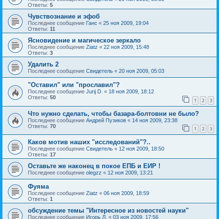
Ответы:
5
Чувствознание и эфоб
Последнее сообщение
Ганс
«
25 ноя 2009, 19:04
Ответы:
11
Ясновидение и магическое зеркало
Последнее сообщение
Ziatz
«
22 ноя 2009, 15:48
Ответы:
3
Удалить 2
Последнее сообщение
Свидетель
«
20 ноя 2009, 05:03
"Оставил" или "прославил"?
Последнее сообщение
Jurij D.
«
18 ноя 2009, 18:12
Ответы:
50
1
2
3
Что нужно сделать, чтобы базара-болтовни не было?
Последнее сообщение
Андрей Пузиков
«
14 ноя 2009, 23:38
Ответы:
70
1
2
3
Каков мотив наших "исследований"?..
Последнее сообщение
Свидетель
«
12 ноя 2009, 18:50
Ответы:
17
Оставьте же наконец в покое ЕПБ и ЕИР !
Последнее сообщение
olegzz
«
12 ноя 2009, 13:21
Фуяма
Последнее сообщение
Ziatz
«
06 ноя 2009, 18:59
Ответы:
1
обсуждение темы "Интересное из новостей науки"
Последнее сообщение
Игорь Л.
«
03 ноя 2009, 17:56