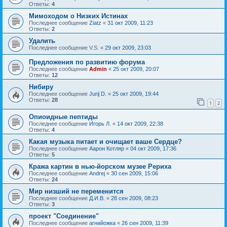
Ответы:
4
Мимоходом о Низких Истинах
Последнее сообщение
Ziatz
«
31 окт 2009, 11:23
Ответы:
2
Удалить
Последнее сообщение
V.S.
«
29 окт 2009, 23:03
Предложения по развитию форума
Последнее сообщение
Admin
«
25 окт 2009, 20:07
Ответы:
12
Нибиру
Последнее сообщение
Jurij D.
«
25 окт 2009, 19:44
Ответы:
28
1
2
Опиоидные пептиды
Последнее сообщение
Игорь Л.
«
14 окт 2009, 22:38
Ответы:
4
Какая музыка питает и очищает ваше Сердце?
Последнее сообщение
Аарон Котляр
«
04 окт 2009, 17:36
Ответы:
5
Кража картин в нью-йорском музее Рериха
Последнее сообщение
Andrej
«
30 сен 2009, 15:06
Ответы:
24
Мир низший не переменится
Последнее сообщение
Д.И.В.
«
28 сен 2009, 08:23
Ответы:
3
проект "Соединение"
Последнее сообщение
агнийожка
«
26 сен 2009, 11:39