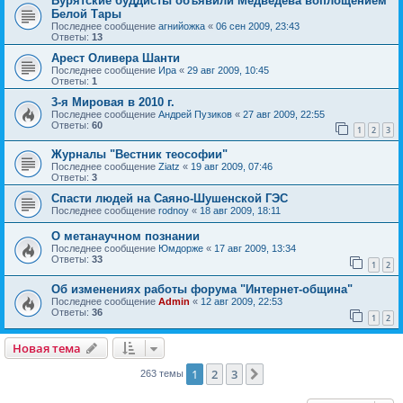
Бурятские буддисты объявили Медведева воплощением
Белой Тары
Последнее сообщение
агнийожка
«
06 сен 2009, 23:43
Ответы:
13
Арест Оливера Шанти
Последнее сообщение
Ира
«
29 авг 2009, 10:45
Ответы:
1
3-я Мировая в 2010 г.
Последнее сообщение
Андрей Пузиков
«
27 авг 2009, 22:55
Ответы:
60
1
2
3
Журналы "Вестник теософии"
Последнее сообщение
Ziatz
«
19 авг 2009, 07:46
Ответы:
3
Спасти людей на Саяно-Шушенской ГЭС
Последнее сообщение
rodnoy
«
18 авг 2009, 18:11
О метанаучном познании
Последнее сообщение
Юмдорже
«
17 авг 2009, 13:34
Ответы:
33
1
2
Об изменениях работы форума "Интернет-община"
Последнее сообщение
Admin
«
12 авг 2009, 22:53
Ответы:
36
1
2
Новая тема
1
2
3
След.
263 темы