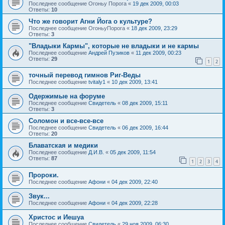
Последнее сообщение
Огоньу Порога
«
19 дек 2009, 00:03
Ответы:
10
Что же говорит Агни Йога о культуре?
Последнее сообщение
ОгоньуПорога
«
18 дек 2009, 23:29
Ответы:
3
"Владыки Кармы", которые не владыки и не кармы
Последнее сообщение
Андрей Пузиков
«
11 дек 2009, 00:23
Ответы:
29
1
2
точный перевод гимнов Риг-Веды
Последнее сообщение
tvitaly1
«
10 дек 2009, 13:41
Одержимые на форуме
Последнее сообщение
Свидетель
«
08 дек 2009, 15:11
Ответы:
3
Соломон и все-все-все
Последнее сообщение
Свидетель
«
06 дек 2009, 16:44
Ответы:
20
Блаватская и медики
Последнее сообщение
Д.И.В.
«
05 дек 2009, 11:54
Ответы:
87
1
2
3
4
Пророки.
Последнее сообщение
Афони
«
04 дек 2009, 22:40
Звук...
Последнее сообщение
Афони
«
04 дек 2009, 22:28
Христос и Иешуа
Последнее сообщение
Свидетель
«
29 ноя 2009, 06:30