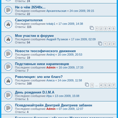
Ответы:
24
Ни о чём 26548х...
Последнее сообщение
Архангельская
«
24 сен 2009, 09:15
Ответы:
22
Санскритология
Последнее сообщение
tvitaly1
«
17 сен 2009, 14:38
Ответы:
115
1
2
3
4
5
Мое участие в форуме
Последнее сообщение
Андрей Пузиков
«
17 сен 2009, 02:09
Ответы:
54
1
2
3
Новости теософического движения
Последнее сообщение
Andrej
«
16 сен 2009, 20:53
Ответы:
19
Подставные ники нараямовцев
Последнее сообщение
Admin
«
16 сен 2009, 17:33
Ответы:
7
Революция: зло или благо?
Последнее сообщение
Алиса
«
14 сен 2009, 11:58
Ответы:
168
1
4
5
6
7
…
День рождения D.I.M.A
Последнее сообщение
Ира
«
13 сен 2009, 15:08
Ответы:
1
Псевдомайтрейя Дмитрий Дмитриев забанен
Последнее сообщение
Admin
«
07 сен 2009, 12:07
Ответы:
4