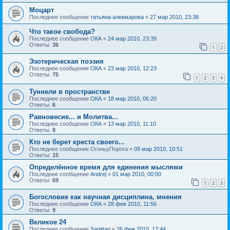
Моцарт
Последнее сообщение
татьяна алекмарова
«
27 мар 2010, 23:38
Что такое свобода?
Последнее сообщение
ОКА
«
24 мар 2010, 23:39
Ответы:
36
1
2
Эзотерическая поэзия
Последнее сообщение
ОКА
«
23 мар 2010, 12:23
Ответы:
75
1
2
3
4
Туннели в пространстве
Последнее сообщение
ОКА
«
18 мар 2010, 06:20
Ответы:
6
Равновесие... и Молитва...
Последнее сообщение
ОКА
«
13 мар 2010, 11:10
Ответы:
8
Кто не берет креста своего...
Последнее сообщение
ОгоньуПорога
«
09 мар 2010, 10:51
Ответы:
15
Определённое время для единения мыслями
Последнее сообщение
Andrej
«
01 мар 2010, 00:00
Ответы:
69
1
2
3
Богословие как научная дисциплина, мнения
Последнее сообщение
ОКА
«
28 фев 2010, 11:56
Ответы:
9
Великое 24
Последнее сообщение
Sagittari
«
26 фев 2010, 17:44