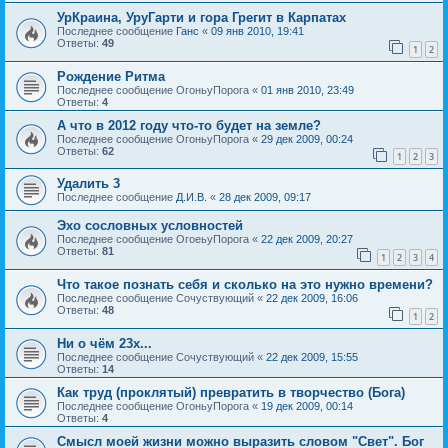
УрКраина, УруГарти и гора Грегит в Карпатах
Последнее сообщение
Ганс
«
09 янв 2010, 19:41
Ответы:
49
1
2
Рождение Ритма
Последнее сообщение
ОгоньуПорога
«
01 янв 2010, 23:49
Ответы:
4
А что в 2012 году что-то будет на земле?
Последнее сообщение
ОгоньуПорога
«
29 дек 2009, 00:24
Ответы:
62
1
2
3
Удалить 3
Последнее сообщение
Д.И.В.
«
28 дек 2009, 09:17
Эхо сословных условностей
Последнее сообщение
ОгоеьуПорога
«
22 дек 2009, 20:27
Ответы:
81
1
2
3
4
Что такое познать себя и сколько на это нужно времени?
Последнее сообщение
Сочуствующий
«
22 дек 2009, 16:06
Ответы:
48
1
2
Ни о чём 23х...
Последнее сообщение
Сочуствующий
«
22 дек 2009, 15:55
Ответы:
14
Как труд (проклятый) превратить в творчество (Бога)
Последнее сообщение
ОгоньуПорога
«
19 дек 2009, 00:14
Ответы:
4
Смысл моей жизни можно выразить словом "Свет". Бог