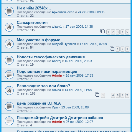
Ответы:
24
Ни о чём 26548х...
Последнее сообщение
Архангельская
«
24 сен 2009, 09:15
Ответы:
22
Санскритология
Последнее сообщение
tvitaly1
«
17 сен 2009, 14:38
Ответы:
115
1
2
3
4
5
Мое участие в форуме
Последнее сообщение
Андрей Пузиков
«
17 сен 2009, 02:09
Ответы:
54
1
2
3
Новости теософического движения
Последнее сообщение
Andrej
«
16 сен 2009, 20:53
Ответы:
19
Подставные ники нараямовцев
Последнее сообщение
Admin
«
16 сен 2009, 17:33
Ответы:
7
Революция: зло или благо?
Последнее сообщение
Алиса
«
14 сен 2009, 11:58
Ответы:
168
1
4
5
6
7
…
День рождения D.I.M.A
Последнее сообщение
Ира
«
13 сен 2009, 15:08
Ответы:
1
Псевдомайтрейя Дмитрий Дмитриев забанен
Последнее сообщение
Admin
«
07 сен 2009, 12:07
Ответы:
4