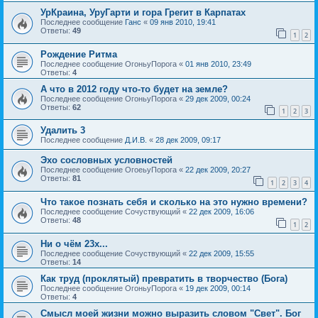
УрКраина, УруГарти и гора Грегит в Карпатах
Последнее сообщение
Ганс
«
09 янв 2010, 19:41
Ответы:
49
1
2
Рождение Ритма
Последнее сообщение
ОгоньуПорога
«
01 янв 2010, 23:49
Ответы:
4
А что в 2012 году что-то будет на земле?
Последнее сообщение
ОгоньуПорога
«
29 дек 2009, 00:24
Ответы:
62
1
2
3
Удалить 3
Последнее сообщение
Д.И.В.
«
28 дек 2009, 09:17
Эхо сословных условностей
Последнее сообщение
ОгоеьуПорога
«
22 дек 2009, 20:27
Ответы:
81
1
2
3
4
Что такое познать себя и сколько на это нужно времени?
Последнее сообщение
Сочуствующий
«
22 дек 2009, 16:06
Ответы:
48
1
2
Ни о чём 23х...
Последнее сообщение
Сочуствующий
«
22 дек 2009, 15:55
Ответы:
14
Как труд (проклятый) превратить в творчество (Бога)
Последнее сообщение
ОгоньуПорога
«
19 дек 2009, 00:14
Ответы:
4
Смысл моей жизни можно выразить словом "Свет". Бог