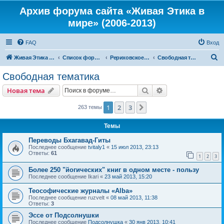
Архив форума сайта «Живая Этика в
мире» (2006-2013)
FAQ
Вход
П
Живая Этика в мире
Список форумов
Рериховское Движение
Свободная тематика
о
Свободная тематика
и
Поиск
Расширенный пои
Новая тема
с
к
1
2
3
След.
263 темы
Темы
Переводы Бхагавад-Гиты
Последнее сообщение
tvitaly1
«
15 июл 2013, 23:13
Ответы:
61
1
2
3
Более 250 "йогических" книг в одном месте - пользу
Последнее сообщение
Ikari
«
23 май 2013, 15:20
Теософические журналы «Alba»
Последнее сообщение
ruzvelt
«
08 май 2013, 11:38
Ответы:
3
Эссе от Подсолнушки
Последнее сообщение
Подсолнушка
«
30 янв 2013, 10:41