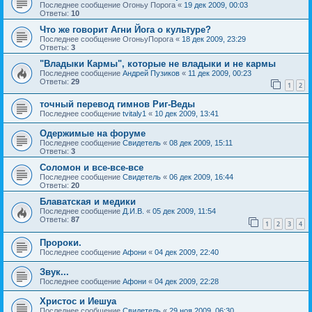
Последнее сообщение
Огоньу Порога
«
19 дек 2009, 00:03
Ответы:
10
Что же говорит Агни Йога о культуре?
Последнее сообщение
ОгоньуПорога
«
18 дек 2009, 23:29
Ответы:
3
"Владыки Кармы", которые не владыки и не кармы
Последнее сообщение
Андрей Пузиков
«
11 дек 2009, 00:23
Ответы:
29
1
2
точный перевод гимнов Риг-Веды
Последнее сообщение
tvitaly1
«
10 дек 2009, 13:41
Одержимые на форуме
Последнее сообщение
Свидетель
«
08 дек 2009, 15:11
Ответы:
3
Соломон и все-все-все
Последнее сообщение
Свидетель
«
06 дек 2009, 16:44
Ответы:
20
Блаватская и медики
Последнее сообщение
Д.И.В.
«
05 дек 2009, 11:54
Ответы:
87
1
2
3
4
Пророки.
Последнее сообщение
Афони
«
04 дек 2009, 22:40
Звук...
Последнее сообщение
Афони
«
04 дек 2009, 22:28
Христос и Иешуа
Последнее сообщение
Свидетель
«
29 ноя 2009, 06:30