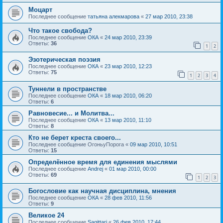
Моцарт
Последнее сообщение
татьяна алекмарова
«
27 мар 2010, 23:38
Что такое свобода?
Последнее сообщение
ОКА
«
24 мар 2010, 23:39
Ответы:
36
1
2
Эзотерическая поэзия
Последнее сообщение
ОКА
«
23 мар 2010, 12:23
Ответы:
75
1
2
3
4
Туннели в пространстве
Последнее сообщение
ОКА
«
18 мар 2010, 06:20
Ответы:
6
Равновесие... и Молитва...
Последнее сообщение
ОКА
«
13 мар 2010, 11:10
Ответы:
8
Кто не берет креста своего...
Последнее сообщение
ОгоньуПорога
«
09 мар 2010, 10:51
Ответы:
15
Определённое время для единения мыслями
Последнее сообщение
Andrej
«
01 мар 2010, 00:00
Ответы:
69
1
2
3
Богословие как научная дисциплина, мнения
Последнее сообщение
ОКА
«
28 фев 2010, 11:56
Ответы:
9
Великое 24
Последнее сообщение
Sagittari
«
26 фев 2010, 17:44