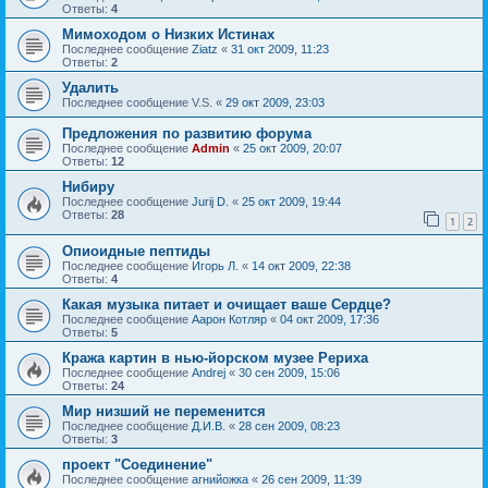
Ответы:
4
Мимоходом о Низких Истинах
Последнее сообщение
Ziatz
«
31 окт 2009, 11:23
Ответы:
2
Удалить
Последнее сообщение
V.S.
«
29 окт 2009, 23:03
Предложения по развитию форума
Последнее сообщение
Admin
«
25 окт 2009, 20:07
Ответы:
12
Нибиру
Последнее сообщение
Jurij D.
«
25 окт 2009, 19:44
Ответы:
28
1
2
Опиоидные пептиды
Последнее сообщение
Игорь Л.
«
14 окт 2009, 22:38
Ответы:
4
Какая музыка питает и очищает ваше Сердце?
Последнее сообщение
Аарон Котляр
«
04 окт 2009, 17:36
Ответы:
5
Кража картин в нью-йорском музее Рериха
Последнее сообщение
Andrej
«
30 сен 2009, 15:06
Ответы:
24
Мир низший не переменится
Последнее сообщение
Д.И.В.
«
28 сен 2009, 08:23
Ответы:
3
проект "Соединение"
Последнее сообщение
агнийожка
«
26 сен 2009, 11:39