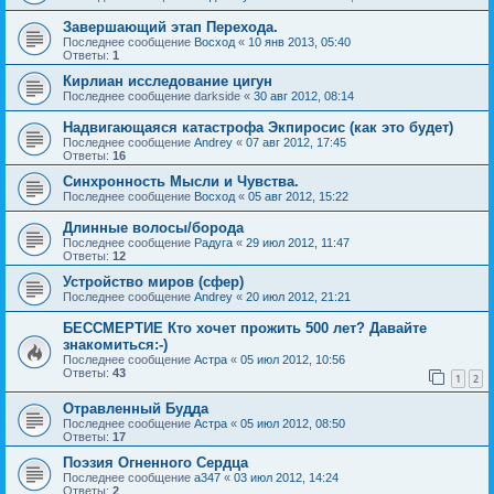
Завершающий этап Перехода.
Последнее сообщение
Восход
«
10 янв 2013, 05:40
Ответы:
1
Кирлиан исследование цигун
Последнее сообщение
darkside
«
30 авг 2012, 08:14
Надвигающаяся катастрофа Экпиросис (как это будет)
Последнее сообщение
Andrey
«
07 авг 2012, 17:45
Ответы:
16
Синхронность Мысли и Чувства.
Последнее сообщение
Восход
«
05 авг 2012, 15:22
Длинные волосы/борода
Последнее сообщение
Радуга
«
29 июл 2012, 11:47
Ответы:
12
Устройство миров (сфер)
Последнее сообщение
Andrey
«
20 июл 2012, 21:21
БЕССМЕРТИЕ Кто хочет прожить 500 лет? Давайте
знакомиться:-)
Последнее сообщение
Астра
«
05 июл 2012, 10:56
Ответы:
43
1
2
Отравленный Будда
Последнее сообщение
Астра
«
05 июл 2012, 08:50
Ответы:
17
Поэзия Огненного Сердца
Последнее сообщение
a347
«
03 июл 2012, 14:24
Ответы:
2