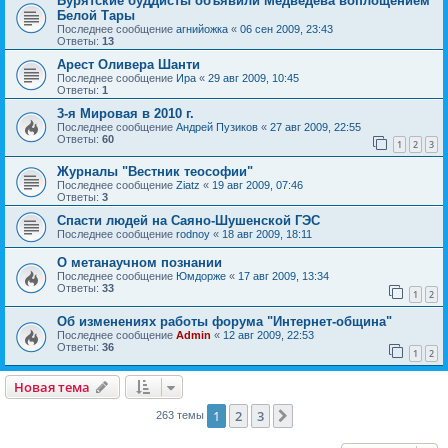
Бурятские буддисты объявили Медведева воплощением
Белой Тары
Последнее сообщение
агнийожка
«
06 сен 2009, 23:43
Ответы:
13
Арест Оливера Шанти
Последнее сообщение
Ира
«
29 авг 2009, 10:45
Ответы:
1
3-я Мировая в 2010 г.
Последнее сообщение
Андрей Пузиков
«
27 авг 2009, 22:55
Ответы:
60
1
2
3
Журналы "Вестник теософии"
Последнее сообщение
Ziatz
«
19 авг 2009, 07:46
Ответы:
3
Спасти людей на Саяно-Шушенской ГЭС
Последнее сообщение
rodnoy
«
18 авг 2009, 18:11
О метанаучном познании
Последнее сообщение
Юмдорже
«
17 авг 2009, 13:34
Ответы:
33
1
2
Об изменениях работы форума "Интернет-община"
Последнее сообщение
Admin
«
12 авг 2009, 22:53
Ответы:
36
1
2
Новая тема
1
2
3
След.
263 темы