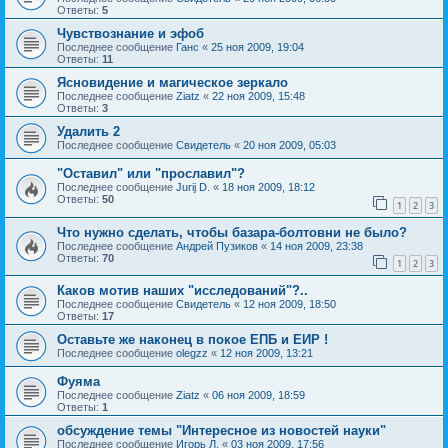
Ответы:
5
Чувствознание и эфоб
Последнее сообщение
Ганс
«
25 ноя 2009, 19:04
Ответы:
11
Ясновидение и магическое зеркало
Последнее сообщение
Ziatz
«
22 ноя 2009, 15:48
Ответы:
3
Удалить 2
Последнее сообщение
Свидетель
«
20 ноя 2009, 05:03
"Оставил" или "прославил"?
Последнее сообщение
Jurij D.
«
18 ноя 2009, 18:12
Ответы:
50
1
2
3
Что нужно сделать, чтобы базара-болтовни не было?
Последнее сообщение
Андрей Пузиков
«
14 ноя 2009, 23:38
Ответы:
70
1
2
3
Каков мотив наших "исследований"?..
Последнее сообщение
Свидетель
«
12 ноя 2009, 18:50
Ответы:
17
Оставьте же наконец в покое ЕПБ и ЕИР !
Последнее сообщение
olegzz
«
12 ноя 2009, 13:21
Фуяма
Последнее сообщение
Ziatz
«
06 ноя 2009, 18:59
Ответы:
1
обсуждение темы "Интересное из новостей науки"
Последнее сообщение
Игорь Л.
«
03 ноя 2009, 17:56