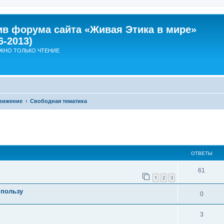
ив форума сайта «Живая Этика в мире»
6-2013)
ЖНО ТОЛЬКО ЧТЕНИЕ
вижение
Свободная тематика
ширенный поиск
ОТВЕТЫ
О
61
1
2
3
т
 пользу
О
0
в
т
е
О
3
в
т