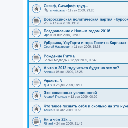
Сизиф, Сизифоф труд...
агнийожка
»
11 сен 2009, 23:20
Всероссийская политическая партия «Курсо
V.S.
»
17 янв 2010, 13:58
Поздравление с Новым годом 2010!
Ира
»
01 янв 2010, 08:00
УрКраина, УруГарти и гора Грегит в Карпатах
Сергей Назаревич
»
11 сен 2009, 18:33
Рождение Ритма
Белый Медведь
»
12 дек 2009, 00:47
А что в 2012 году что-то будет на земле?
Алиса
»
08 сен 2009, 13:25
Удалить 3
Д.И.В.
»
28 дек 2009, 09:17
Эхо сословных условностей
Андрей Пузиков
»
12 сен 2009, 00:20
Что такое познать себя и сколько на это ну
Алиса
»
31 авг 2009, 11:51
Ни о чём 23х...
Rihard
»
24 авг 2009, 21:43