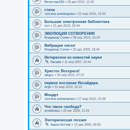
Вячеслав196
»
28 дек 2010, 12:20
стихи
татьяна алекмарова
»
22 мар 2010, 23:00
Большая электронная библиотека
пол
»
21 дек 2010, 20:44
ЭВОЛЮЦИЯ СОТВОРЕНИЯ
Владимир Сопин
»
08 апр 2010, 10:29
Вибрации чисел
Владимир Сопин
»
20 дек 2009, 19:40
Интересное из новостей науки
Narada
»
11 апр 2007, 10:44
Христос Воскресе!
olegzz
»
04 апр 2010, 07:37
первое послание Инсайдера
Argo
»
31 мар 2010, 16:22
Моцарт
татьяна алекмарова
»
27 мар 2010, 23:38
Что такое свобода?
агнийожка
»
28 авг 2009, 21:25
Эзотерическая поэзия
Аарон Котляр
»
10 дек 2006, 09:50