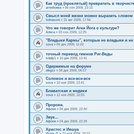
Как труд (проклятый) превратить в творчеств
агнийожка
»
06 сен 2009, 23:15
Смысл моей жизни можно выразить словом "
Istinasvet
»
31 авг 2009, 17:56
Что же говорит Агни Йога о культуре?
Алиса
»
03 сен 2009, 12:25
"Владыки Кармы", которые не владыки и не
sova
»
05 дек 2009, 11:02
точный перевод гимнов Риг-Веды
tvitaly1
»
10 дек 2009, 13:41
Одержимые на форуме
olegzz
»
08 дек 2009, 06:57
Соломон и все-все-все
sova
»
10 ноя 2009, 23:41
Блаватская и медики
sova
»
12 ноя 2009, 10:55
Пророки.
Афони
»
04 дек 2009, 22:40
Звук...
Афони
»
04 дек 2009, 22:28
Христос и Иешуа
Игорь Л.
»
21 ноя 2009, 23:27