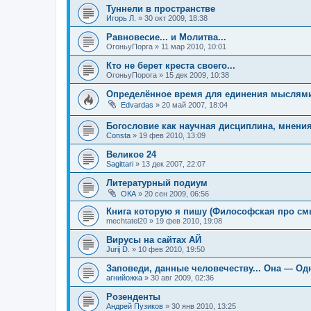
Туннели в пространстве
Игорь Л.
»
30 окт 2009, 18:38
Равновесие... и Молитва...
ОгоньуПорга
»
11 мар 2010, 10:01
Кто не берет креста своего...
ОгоньуПорога
»
15 дек 2009, 10:38
Определённое время для единения мыслям
Edvardas
»
20 май 2007, 18:04
Богословие как научная дисциплина, мнени
Consta
»
19 фев 2010, 13:09
Великое 24
Sagittari
»
13 дек 2007, 22:07
Литературный подиум
ОКА
»
20 сен 2009, 06:56
Книга которую я пишу (Философская про см
mechtatel20
»
19 фев 2010, 19:08
Вирусы на сайтах АЙ
Jurij D.
»
10 фев 2010, 19:50
Заповеди, данные человечеству... Она — Одн
агнийожка
»
30 авг 2009, 02:36
Розенденты
Андрей Пузиков
»
30 янв 2010, 13:25