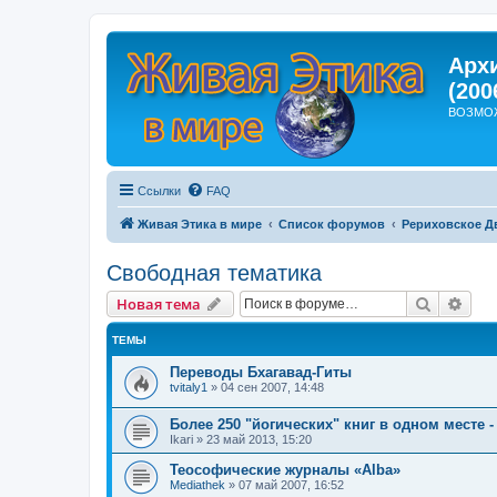
Арх
(200
ВОЗМО
Ссылки
FAQ
Живая Этика в мире
Список форумов
Рериховское Д
Свободная тематика
Поиск
Рас
Новая тема
ТЕМЫ
Переводы Бхагавад-Гиты
tvitaly1
»
04 сен 2007, 14:48
Более 250 "йогических" книг в одном месте -
Ikari
»
23 май 2013, 15:20
Теософические журналы «Alba»
Mediathek
»
07 май 2007, 16:52