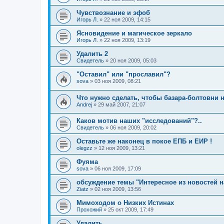
Чувствознание и эфоб
Игорь Л.
»
22 ноя 2009, 14:15
Ясновидение и магическое зеркало
Игорь Л.
»
22 ноя 2009, 13:19
Удалить 2
Свидетель
»
20 ноя 2009, 05:03
"Оставил" или "прославил"?
sova
»
03 ноя 2009, 08:21
Что нужно сделать, чтобы базара-болтовни 
Andrej
»
29 май 2007, 21:07
Каков мотив наших "исследований"?..
Свидетель
»
06 ноя 2009, 20:02
Оставьте же наконец в покое ЕПБ и ЕИР !
olegzz
»
12 ноя 2009, 13:21
Фуяма
sova
»
06 ноя 2009, 17:09
обсуждение темы "Интересное из новостей н
Ziatz
»
02 ноя 2009, 13:56
Мимоходом о Низких Истинах
Прохожий
»
25 окт 2009, 17:49
Удалить