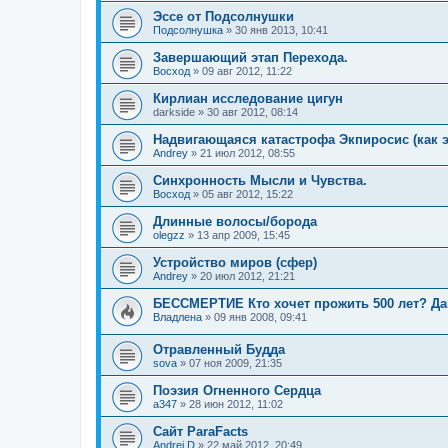
Эссе от Подсолнушки
Подсолнушка
»
30 янв 2013, 10:41
Завершающий этап Перехода.
Восход
»
09 авг 2012, 11:22
Кирлиан исследование цигун
darkside
»
30 авг 2012, 08:14
Надвигающаяся катастрофа Экпиросис (как э
Andrey
»
21 июл 2012, 08:55
Синхронность Мысли и Чувства.
Восход
»
05 авг 2012, 15:22
Длинные волосы/борода
olegzz
»
13 апр 2009, 15:45
Устройство миров (сфер)
Andrey
»
20 июл 2012, 21:21
БЕССМЕРТИЕ Кто хочет прожить 500 лет? Дав
Владлена
»
09 янв 2008, 09:41
Отравленный Будда
sova
»
07 ноя 2009, 21:35
Поэзия Огненного Сердца
a347
»
28 июн 2012, 11:02
Сайт ParaFacts
Andrei D
»
22 май 2012, 20:49