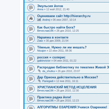
Эмульсия йогов
Anna
»
12 май 2012, 21:40
Оцениваем сайт http://hierarchy.ru
Andrej
»
06 июн 2007, 10:14
Как быстро найти Бога?
Вячеслав196
»
28 дек 2010, 12:25
Нараяма в контакте
Ziatz
»
30 дек 2009, 21:54
Тёмные. Нужно ли им мешать?
Nisajon
»
22 июн 2011, 08:36
россия = солярис
gaikinvictor
»
04 июн 2011, 01:22
Распродаю библиотеку по тематике Живой Э
da_shutka
»
26 дек 2010, 23:07
Дар Ориона действительно в Москве?
Panegadi
»
12 янв 2011, 16:11
ХРИСТИАНСКИЙ МЕТОД ИСЦЕЛЕНИЯ
Вячеслав196
»
28 дек 2010, 12:30
Практика раджа йоги!
Вячеслав196
»
28 дек 2010, 12:23
АЛГОРИТМЫ ОЗАРЕНИЯ Учимся Озарению!