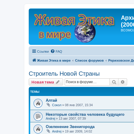
Арх
(200
ВОЗМО
Ссылки
FAQ
Живая Этика в мире
Список форумов
Рериховское Д
Строитель Новой Страны
Поиск
Рас
Новая тема
ТЕМЫ
Алтай
Сокол
»
08 янв 2007, 15:34
Некоторые свойства человека будущего
Andrej
»
13 авг 2007, 07:39
Озеленение Звенигорода
Andrej
»
19 авг 2009, 14:02