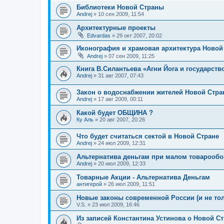
Библиотеки Новой Страны
Andrej
»
10 сен 2009, 11:54
Архитектурные проекты
Edvardas
»
29 окт 2007, 20:02
Иконография и храмовая архитектура Новой
Andrej
»
07 сен 2009, 11:25
Книга В.Силантьева «Агни Йога и государств
Andrej
»
31 авг 2007, 07:43
Закон о водоснабжении жителей Новой Стр
Andrej
»
17 авг 2009, 00:11
Какой будет ОБЩИНА ?
Ку Аль
»
20 авг 2007, 20:26
Что будет считаться сектой в Новой Стране
Andrej
»
24 июл 2009, 12:31
Альтернатива деньгам при малом товарообо
Andrej
»
20 июл 2009, 12:33
Товарные Акции - Альтернатива Деньгам
антигерой
»
26 июл 2009, 11:51
Новые законы современной России (и не то
V.S.
»
23 июл 2009, 16:46
Из записей Константина Устинова о Новой С