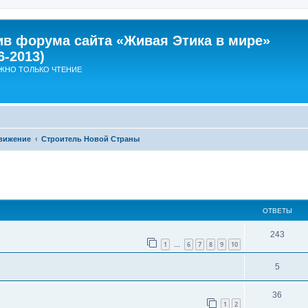
ив форума сайта «Живая Этика в мире»
6-2013)
ЖНО ТОЛЬКО ЧТЕНИЕ
вижение
Строитель Новой Страны
ширенный поиск
ОТВЕТЫ
О
243
1
6
7
8
9
10
…
т
О
5
в
т
е
О
36
в
1
2
т