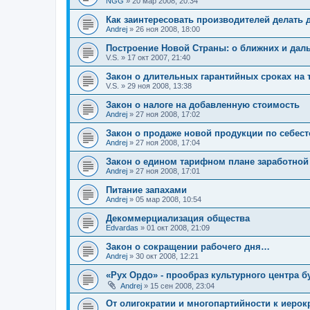
NGG
»
20 мар 2008, 20:34
Как заинтересовать производителей делать
Andrej
»
26 ноя 2008, 18:00
Построение Новой Страны: о ближних и дал
V.S.
»
17 окт 2007, 21:40
Закон о длительных гарантийных сроках на
V.S.
»
29 ноя 2008, 13:38
Закон о налоге на добавленную стоимость
Andrej
»
27 ноя 2008, 17:02
Закон о продаже новой продукции по себест
Andrej
»
27 ноя 2008, 17:04
Закон о едином тарифном плане заработной
Andrej
»
27 ноя 2008, 17:01
Питание запахами
Andrej
»
05 мар 2008, 10:54
Декоммерциализация общества
Edvardas
»
01 окт 2008, 21:09
Закон о сокращении рабочего дня…
Andrej
»
30 окт 2008, 12:21
«Рух Ордо» - прообраз культурного центра б
Andrej
»
15 сен 2008, 23:04
От олигократии и многопартийности к иерок