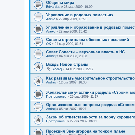
Общины мира
Edvardas
»
26 мар 2009, 19:09
Управление в родовых поместьях
Алекс
»
22 апр 2009, 13:51
Управление и образование в родовых помес
Алекс
»
22 апр 2009, 13:42
Советы строителям общинных поселений
OK
»
24 мар 2009, 01:51
Совет Совести – верховная власть в НС
Andrej
»
04 янв 2008, 20:38
Вождь Новой Страны
Andrej
»
14 янв 2008, 15:17
Как развивать умозрительное строительств
Andrej
»
12 окт 2007, 16:30
Желательные участники раздела «Строим м
Преторианец
»
26 мар 2009, 11:17
Организационные вопросы раздела «Строим
Andrej
»
05 окт 2007, 15:21
Закон об ответственности за порчу хорошего
Преторианец
»
27 окт 2007, 06:11
Проекция Звенигорода на тонком плане