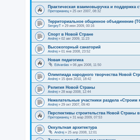
Практическая взаимовыручка и поддержка с
Преторианец
»
25 окт 2007, 08:32
Территориальное общинное объединение (Т
SergeyT
»
29 июн 2009, 00:16
Спорт в Новой Стране
Andrej
»
02 авг 2009, 11:23
Высокогорный санаторий
Andrej
»
01 янв 2008, 23:52
Новая педагогика
Edvardas
»
06 дек 2008, 11:50
Олимпиада народного творчества Новой Ст
Andrej
»
15 фев 2010, 18:42
Религия Новой Страны
Andrej
»
28 мар 2008, 12:44
Нежелательные участники раздела «Строим
Andrej
»
29 окт 2007, 09:40
Перспективы строительства Новой Страны 
Преторианец
»
31 мар 2009, 07:53
Оккультная архитектура
Andrej
»
25 апр 2008, 12:01