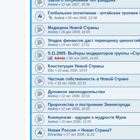
Закон о погребении тел ушедших
Andrej
»
12 авг 2007, 20:36
Глобальное потепление - алтайские тропики
Andrej
»
03 ноя 2009, 22:48
Медицина Новой Страны
Andrej
»
26 дек 2009, 10:03
Упадок финансов даст переоценку ценносте
Andrej
»
24 окт 2007, 17:51
9.11.2009. Выборы модераторов группы «Ст
Admin
»
09 ноя 2009, 14:43
Конституция Новой Страны
Doc
»
20 мар 2009, 18:57
Частная собственность в Новой Стране
V.S.
»
26 окт 2009, 22:33
Духовное законодательство
Andrej
»
22 окт 2009, 10:10
Пророчества о построении Звенигорода
Andrej
»
12 авг 2008, 10:53
Коммунизм - идущие к мудрости Муни
Andrej
»
15 июл 2009, 13:25
Новая Россия = Новая Страна?
Edvardas
»
27 окт 2008, 11:23