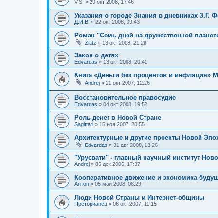
V.S.
»
29 окт 2008, 17:46
Указания о городе Знания в дневниках З.Г. 
Д.И.В.
»
22 окт 2008, 09:43
Роман "Семь дней на дружественной планет
Ziatz
»
13 окт 2008, 21:28
Закон о детях
Edvardas
»
13 окт 2008, 20:41
Книга «Деньги без процентов и инфляция» М
Andrej
»
21 окт 2007, 12:26
Восстановительное правосудие
Edvardas
»
04 окт 2008, 19:52
Роль денег в Новой Стране
Sagittari
»
15 ноя 2007, 20:55
Архитектурные и другие проекты Новой Эпо
Edvardas
»
31 авг 2008, 13:26
"Урусвати" - главный научный институт Нов
Andrej
»
06 дек 2006, 17:37
Кооперативное движение и экономика будущ
Антон
»
05 май 2008, 08:29
Люди Новой Страны и Интернет-общины
Преторианец
»
06 окт 2007, 11:15