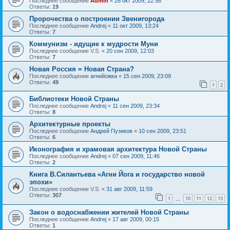
Последнее сообщение
Admin
«
26 окт 2009, 22:58
Ответы:
19
Пророчества о построении Звенигорода
Последнее сообщение
Andrej
«
11 окт 2009, 13:24
Ответы:
7
Коммунизм - идущие к мудрости Муни
Последнее сообщение
V.S.
«
20 сен 2009, 12:03
Ответы:
7
Новая Россия = Новая Страна?
Последнее сообщение
агнийожка
«
15 сен 2009, 23:09
Ответы:
49
1
2
Библиотеки Новой Страны
Последнее сообщение
Andrej
«
11 сен 2009, 23:34
Ответы:
8
Архитектурные проекты
Последнее сообщение
Андрей Пузиков
«
10 сен 2009, 23:51
Ответы:
6
Иконография и храмовая архитектура Новой Страны
Последнее сообщение
Andrej
«
07 сен 2009, 11:46
Ответы:
2
Книга В.Силантьева «Агни Йога и государство новой
эпохи»
Последнее сообщение
V.S.
«
31 авг 2009, 11:59
Ответы:
307
1
10
11
12
13
…
Закон о водоснабжении жителей Новой Страны
Последнее сообщение
Andrej
«
17 авг 2009, 00:15
Ответы:
1