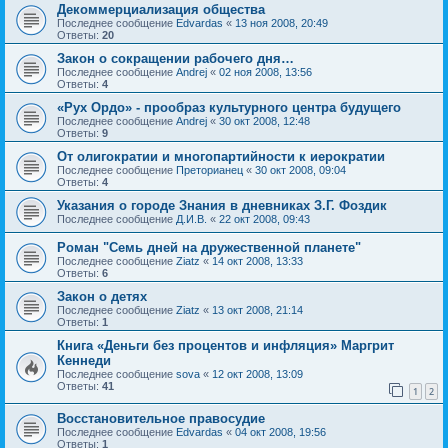
Декоммерциализация общества
Последнее сообщение
Edvardas
«
13 ноя 2008, 20:49
Ответы:
20
Закон о сокращении рабочего дня…
Последнее сообщение
Andrej
«
02 ноя 2008, 13:56
Ответы:
4
«Рух Ордо» - прообраз культурного центра будущего
Последнее сообщение
Andrej
«
30 окт 2008, 12:48
Ответы:
9
От олигократии и многопартийности к иерократии
Последнее сообщение
Преторианец
«
30 окт 2008, 09:04
Ответы:
4
Указания о городе Знания в дневниках З.Г. Фоздик
Последнее сообщение
Д.И.В.
«
22 окт 2008, 09:43
Роман "Семь дней на дружественной планете"
Последнее сообщение
Ziatz
«
14 окт 2008, 13:33
Ответы:
6
Закон о детях
Последнее сообщение
Ziatz
«
13 окт 2008, 21:14
Ответы:
1
Книга «Деньги без процентов и инфляция» Маргрит
Кеннеди
Последнее сообщение
sova
«
12 окт 2008, 13:09
Ответы:
41
1
2
Восстановительное правосудие
Последнее сообщение
Edvardas
«
04 окт 2008, 19:56
Ответы:
1