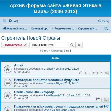
Архив форума сайта «Живая Этика в
мире» (2006-2013)
FAQ
Вход
П
Живая Этика в мире
Список форумов
Рериховское Движение
Строитель Новой Страны
о
Строитель Новой Страны
и
Поиск
Расширенный пои
Новая тема
с
89 тем • Страница
1
из
1
к
Темы
Алтай
Последнее сообщение
Степан
«
05 апр 2012, 21:25
Ответы:
243
1
7
8
9
10
…
Некоторые свойства человека будущего
Последнее сообщение
Степан
«
18 дек 2011, 14:13
Ответы:
5
Озеленение Звенигорода
Последнее сообщение
PavelPatrush817
«
14 апр 2011, 10:05
Ответы:
36
1
2
Практическая взаимовыручка и поддержка строителей НС
Последнее сообщение
ОКА
«
31 дек 2010, 18:00