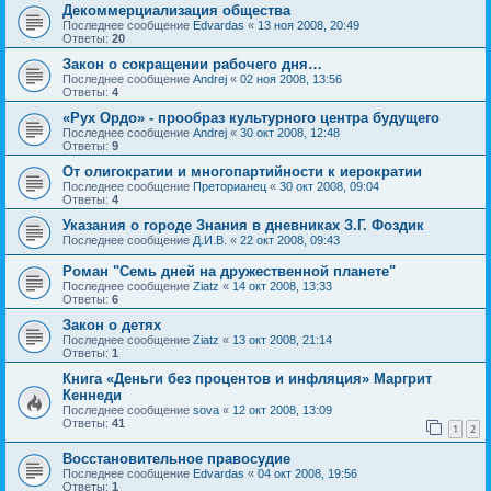
Декоммерциализация общества
Последнее сообщение
Edvardas
«
13 ноя 2008, 20:49
Ответы:
20
Закон о сокращении рабочего дня…
Последнее сообщение
Andrej
«
02 ноя 2008, 13:56
Ответы:
4
«Рух Ордо» - прообраз культурного центра будущего
Последнее сообщение
Andrej
«
30 окт 2008, 12:48
Ответы:
9
От олигократии и многопартийности к иерократии
Последнее сообщение
Преторианец
«
30 окт 2008, 09:04
Ответы:
4
Указания о городе Знания в дневниках З.Г. Фоздик
Последнее сообщение
Д.И.В.
«
22 окт 2008, 09:43
Роман "Семь дней на дружественной планете"
Последнее сообщение
Ziatz
«
14 окт 2008, 13:33
Ответы:
6
Закон о детях
Последнее сообщение
Ziatz
«
13 окт 2008, 21:14
Ответы:
1
Книга «Деньги без процентов и инфляция» Маргрит
Кеннеди
Последнее сообщение
sova
«
12 окт 2008, 13:09
Ответы:
41
1
2
Восстановительное правосудие
Последнее сообщение
Edvardas
«
04 окт 2008, 19:56
Ответы:
1