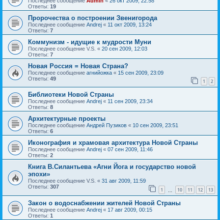
Последнее сообщение
Admin
«
26 окт 2009, 22:58
Ответы:
19
Пророчества о построении Звенигорода
Последнее сообщение
Andrej
«
11 окт 2009, 13:24
Ответы:
7
Коммунизм - идущие к мудрости Муни
Последнее сообщение
V.S.
«
20 сен 2009, 12:03
Ответы:
7
Новая Россия = Новая Страна?
Последнее сообщение
агнийожка
«
15 сен 2009, 23:09
Ответы:
49
1
2
Библиотеки Новой Страны
Последнее сообщение
Andrej
«
11 сен 2009, 23:34
Ответы:
8
Архитектурные проекты
Последнее сообщение
Андрей Пузиков
«
10 сен 2009, 23:51
Ответы:
6
Иконография и храмовая архитектура Новой Страны
Последнее сообщение
Andrej
«
07 сен 2009, 11:46
Ответы:
2
Книга В.Силантьева «Агни Йога и государство новой
эпохи»
Последнее сообщение
V.S.
«
31 авг 2009, 11:59
Ответы:
307
1
10
11
12
13
…
Закон о водоснабжении жителей Новой Страны
Последнее сообщение
Andrej
«
17 авг 2009, 00:15
Ответы:
1