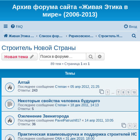
Архив форума сайта «Живая Этика в
мире» (2006-2013)
FAQ
Вход
П
Живая Этика в мире
Список форумов
Рериховское Движение
Строитель Новой Страны
о
Строитель Новой Страны
и
Поиск
Расширенный пои
Новая тема
с
89 тем • Страница
1
из
1
к
Темы
Алтай
Последнее сообщение
Степан
«
05 апр 2012, 21:25
Ответы:
243
1
7
8
9
10
…
Некоторые свойства человека будущего
Последнее сообщение
Степан
«
18 дек 2011, 14:13
Ответы:
5
Озеленение Звенигорода
Последнее сообщение
PavelPatrush817
«
14 апр 2011, 10:05
Ответы:
36
1
2
Практическая взаимовыручка и поддержка строителей НС
Последнее сообщение
ОКА
«
31 дек 2010, 18:00