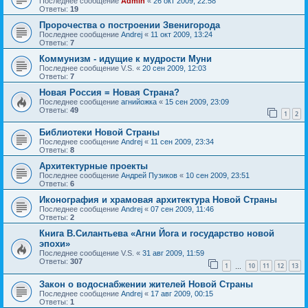
Последнее сообщение
Admin
«
26 окт 2009, 22:58
Ответы:
19
Пророчества о построении Звенигорода
Последнее сообщение
Andrej
«
11 окт 2009, 13:24
Ответы:
7
Коммунизм - идущие к мудрости Муни
Последнее сообщение
V.S.
«
20 сен 2009, 12:03
Ответы:
7
Новая Россия = Новая Страна?
Последнее сообщение
агнийожка
«
15 сен 2009, 23:09
Ответы:
49
1
2
Библиотеки Новой Страны
Последнее сообщение
Andrej
«
11 сен 2009, 23:34
Ответы:
8
Архитектурные проекты
Последнее сообщение
Андрей Пузиков
«
10 сен 2009, 23:51
Ответы:
6
Иконография и храмовая архитектура Новой Страны
Последнее сообщение
Andrej
«
07 сен 2009, 11:46
Ответы:
2
Книга В.Силантьева «Агни Йога и государство новой
эпохи»
Последнее сообщение
V.S.
«
31 авг 2009, 11:59
Ответы:
307
1
10
11
12
13
…
Закон о водоснабжении жителей Новой Страны
Последнее сообщение
Andrej
«
17 авг 2009, 00:15
Ответы:
1