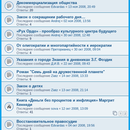
Декоммерциализация общества
Последнее сообщение
Edvardas
«
13 ноя 2008, 20:49
Ответы:
20
Закон о сокращении рабочего дня…
Последнее сообщение
Andrej
«
02 ноя 2008, 13:56
Ответы:
4
«Рух Ордо» - прообраз культурного центра будущего
Последнее сообщение
Andrej
«
30 окт 2008, 12:48
Ответы:
9
От олигократии и многопартийности к иерократии
Последнее сообщение
Преторианец
«
30 окт 2008, 09:04
Ответы:
4
Указания о городе Знания в дневниках З.Г. Фоздик
Последнее сообщение
Д.И.В.
«
22 окт 2008, 09:43
Роман "Семь дней на дружественной планете"
Последнее сообщение
Ziatz
«
14 окт 2008, 13:33
Ответы:
6
Закон о детях
Последнее сообщение
Ziatz
«
13 окт 2008, 21:14
Ответы:
1
Книга «Деньги без процентов и инфляция» Маргрит
Кеннеди
Последнее сообщение
sova
«
12 окт 2008, 13:09
Ответы:
41
1
2
Восстановительное правосудие
Последнее сообщение
Edvardas
«
04 окт 2008, 19:56
Ответы:
1