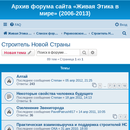
Архив форума сайта «Живая Этика в
мире» (2006-2013)
FAQ
Вход
П
Живая Этика в мире
Список форумов
Рериховское Движение
Строитель Новой Страны
о
Строитель Новой Страны
и
Поиск
Расширенный пои
Новая тема
с
89 тем • Страница
1
из
1
к
Темы
Алтай
Последнее сообщение
Степан
«
05 апр 2012, 21:25
Ответы:
243
1
7
8
9
10
…
Некоторые свойства человека будущего
Последнее сообщение
Степан
«
18 дек 2011, 14:13
Ответы:
5
Озеленение Звенигорода
Последнее сообщение
PavelPatrush817
«
14 апр 2011, 10:05
Ответы:
36
1
2
Практическая взаимовыручка и поддержка строителей НС
Последнее сообщение
ОКА
«
31 дек 2010, 18:00