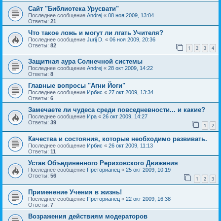
Сайт "Библиотека Урусвати"
Последнее сообщение
Andrej
«
08 ноя 2009, 13:04
Ответы:
21
Что такое ложь и могут ли лгать Учителя?
Последнее сообщение
Jurij D.
«
06 ноя 2009, 20:36
Ответы:
82
1
2
3
4
Защитная аура Солнечной системы
Последнее сообщение
Andrej
«
28 окт 2009, 14:22
Ответы:
8
Главные вопросы "Агни Йоги"
Последнее сообщение
Ирбис
«
27 окт 2009, 13:34
Ответы:
6
Замечаете ли чудеса среди повседневности... и какие?
Последнее сообщение
Ира
«
26 окт 2009, 14:27
Ответы:
39
1
2
Качества и состояния, которые необходимо развивать.
Последнее сообщение
Ирбис
«
26 окт 2009, 11:13
Ответы:
11
Устав Объединенного Рериховского Движения
Последнее сообщение
Преторианец
«
25 окт 2009, 10:19
Ответы:
56
1
2
3
Применение Учения в жизнь!
Последнее сообщение
Преторианец
«
22 окт 2009, 16:38
Ответы:
7
Возражения действиям модераторов