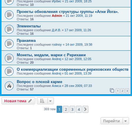
Последнее сообщение
Ирбис
«
21 окт 2009, 18:25
Ответы:
10
Проекты обновления структуры группы «Агни Йога».
Последнее сообщение
Admin
«
21 окт 2009, 11:19
Ответы:
16
Элементалы
Последнее сообщение
Д.И.В.
«
17 окт 2009, 11:26
Ответы:
16
Пранаяма
Последнее сообщение
rodnoy
«
14 окт 2009, 19:38
Ответы:
1
Монеты, медали, марки с Рерихами
Последнее сообщение
Andrej
«
12 окт 2009, 12:05
Ответы:
20
О коммерциализации современных рериховских обществ
Последнее сообщение
Andrej
«
01 окт 2009, 13:39
Вопрос о плохой карме
Последнее сообщение
Алиса
«
28 сен 2009, 07:33
Ответы:
57
1
2
3
Новая тема
1
2
3
4
След.
369 тем
Перейти