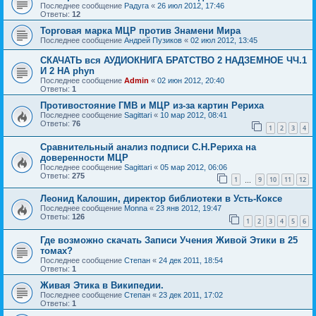
Последнее сообщение
Радуга
«
26 июл 2012, 17:46
Ответы:
12
Торговая марка МЦР против Знамени Мира
Последнее сообщение
Андрей Пузиков
«
02 июл 2012, 13:45
СКАЧАТЬ вся АУДИОКНИГА БРАТСТВО 2 НАДЗЕМНОЕ ЧЧ.1
И 2 НА phyn
Последнее сообщение
Admin
«
02 июн 2012, 20:40
Ответы:
1
Противостояние ГМВ и МЦР из-за картин Рериха
Последнее сообщение
Sagittari
«
10 мар 2012, 08:41
Ответы:
76
1
2
3
4
Сравнительный анализ подписи С.Н.Рериха на
доверенности МЦР
Последнее сообщение
Sagittari
«
05 мар 2012, 06:06
Ответы:
275
1
9
10
11
12
…
Леонид Калошин, директор библиотеки в Усть-Коксе
Последнее сообщение
Monna
«
23 янв 2012, 19:47
Ответы:
126
1
2
3
4
5
6
Где возможно скачать Записи Учения Живой Этики в 25
томах?
Последнее сообщение
Степан
«
24 дек 2011, 18:54
Ответы:
1
Живая Этика в Википедии.
Последнее сообщение
Степан
«
23 дек 2011, 17:02
Ответы:
1