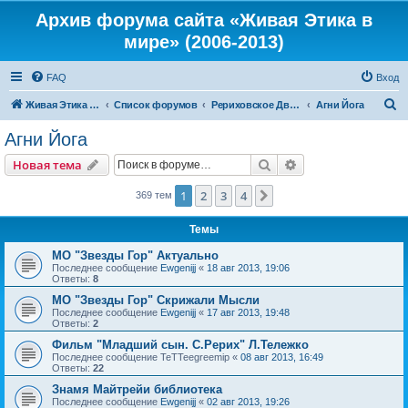
Архив форума сайта «Живая Этика в
мире» (2006-2013)
FAQ
Вход
П
Живая Этика в мире
Список форумов
Рериховское Движение
Агни Йога
о
Агни Йога
и
Поиск
Расширенный пои
Новая тема
с
к
1
2
3
4
След.
369 тем
Темы
МО "Звезды Гор" Актуально
Последнее сообщение
Ewgenijj
«
18 авг 2013, 19:06
Ответы:
8
МО "Звезды Гор" Скрижали Мысли
Последнее сообщение
Ewgenijj
«
17 авг 2013, 19:48
Ответы:
2
Фильм "Младший сын. С.Рерих" Л.Тележко
Последнее сообщение
TeTTeegreemip
«
08 авг 2013, 16:49
Ответы:
22
Знамя Майтрейи библиотека
Последнее сообщение
Ewgenijj
«
02 авг 2013, 19:26