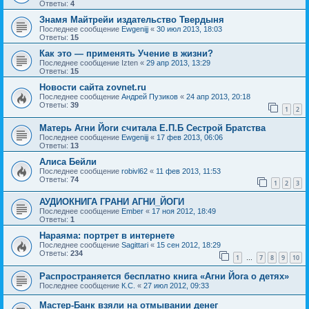
Ответы:
4
Знамя Майтрейи издательство Твердыня
Последнее сообщение
Ewgenijj
«
30 июл 2013, 18:03
Ответы:
15
Как это — применять Учение в жизни?
Последнее сообщение
Izten
«
29 апр 2013, 13:29
Ответы:
15
Новости сайта zovnet.ru
Последнее сообщение
Андрей Пузиков
«
24 апр 2013, 20:18
Ответы:
39
1
2
Матерь Агни Йоги считала Е.П.Б Сестрой Братства
Последнее сообщение
Ewgenijj
«
17 фев 2013, 06:06
Ответы:
13
Алиса Бейли
Последнее сообщение
robivl62
«
11 фев 2013, 11:53
Ответы:
74
1
2
3
АУДИОКНИГА ГРАНИ АГНИ_ЙОГИ
Последнее сообщение
Ember
«
17 ноя 2012, 18:49
Ответы:
1
Нараяма: портрет в интернете
Последнее сообщение
Sagittari
«
15 сен 2012, 18:29
Ответы:
234
1
7
8
9
10
…
Распространяется бесплатно книга «Агни Йога о детях»
Последнее сообщение
К.С.
«
27 июл 2012, 09:33
Мастер-Банк взяли на отмывании денег