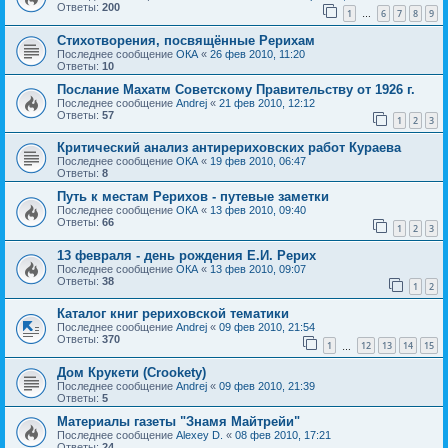
Ответы:
200
1
6
7
8
9
…
Стихотворения, посвящённые Рерихам
Последнее сообщение
ОКА
«
26 фев 2010, 11:20
Ответы:
10
Послание Махатм Советскому Правительству от 1926 г.
Последнее сообщение
Andrej
«
21 фев 2010, 12:12
Ответы:
57
1
2
3
Критический анализ антирериховских работ Кураева
Последнее сообщение
ОКА
«
19 фев 2010, 06:47
Ответы:
8
Путь к местам Рерихов - путевые заметки
Последнее сообщение
ОКА
«
13 фев 2010, 09:40
Ответы:
66
1
2
3
13 февраля - день рождения Е.И. Рерих
Последнее сообщение
ОКА
«
13 фев 2010, 09:07
Ответы:
38
1
2
Каталог книг рериховской тематики
Последнее сообщение
Andrej
«
09 фев 2010, 21:54
Ответы:
370
1
12
13
14
15
…
Дом Крукети (Crookety)
Последнее сообщение
Andrej
«
09 фев 2010, 21:39
Ответы:
5
Материалы газеты "Знамя Майтрейи"
Последнее сообщение
Alexey D.
«
08 фев 2010, 17:21
Ответы:
24