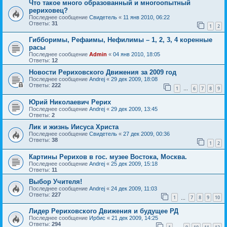
Что такое много образованный и многоопытный
рериховец?
Последнее сообщение
Свидетель
«
11 янв 2010, 06:22
Ответы:
31
1
2
Гибборимы, Рефаимы, Нефилимы – 1, 2, 3, 4 коренные
расы
Последнее сообщение
Admin
«
04 янв 2010, 18:05
Ответы:
12
Новости Рериховского Движения за 2009 год
Последнее сообщение
Andrej
«
29 дек 2009, 18:08
Ответы:
222
1
6
7
8
9
…
Юрий Николаевич Рерих
Последнее сообщение
Andrej
«
29 дек 2009, 13:45
Ответы:
2
Лик и жизнь Иисуса Христа
Последнее сообщение
Свидетель
«
27 дек 2009, 00:36
Ответы:
38
1
2
Картины Рерихов в гос. музее Востока, Москва.
Последнее сообщение
Andrej
«
25 дек 2009, 15:18
Ответы:
11
Выбор Учителя!
Последнее сообщение
Andrej
«
24 дек 2009, 11:03
Ответы:
227
1
7
8
9
10
…
Лидер Рериховского Движения и будущее РД
Последнее сообщение
Ирбис
«
21 дек 2009, 14:25
Ответы:
294