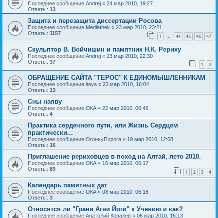
Последнее сообщение
Andrej
«
24 мар 2010, 19:27
Ответы:
13
Защита и перезащита диссертации Росова
Последнее сообщение
Mediathek
«
23 мар 2010, 23:21
Ответы:
1157
1
44
45
46
47
…
Скульптор В. Войчишин и памятник Н.К. Рериху
Последнее сообщение
Andrej
«
23 мар 2010, 22:30
Ответы:
37
1
2
ОБРАЩЕНИЕ САЙТА "ТЕРОС" К ЕДИНОМЫШЛЕННИКАМ
Последнее сообщение
ltaya
«
23 мар 2010, 16:04
Ответы:
13
Сны наяву
Последнее сообщение
ОКА
«
22 мар 2010, 06:46
Ответы:
4
Практика сердечного пути, или Жизнь Сердцем
практически...
Последнее сообщение
ОгоньуПорога
«
19 мар 2010, 12:08
Ответы:
16
Приглашение рериховцев в поход на Алтай, лето 2010.
Последнее сообщение
ОКА
«
16 мар 2010, 06:17
Ответы:
89
1
2
3
4
Календарь памятных дат
Последнее сообщение
ОКА
«
08 мар 2010, 06:16
Ответы:
3
Относятся ли "Грани Агни Йоги" к Учению и как?
Последнее сообщение
Анатолий Ковалев
«
06 мар 2010, 16:13