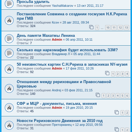
Просьба удалить
Последнее сообщение
YashaMakarov
«
13 окт 2011, 21:17
Постановление Совмина о создании госмузея Н.К.Рериха
при ГМВ
Последнее сообщение
Коэн
«
28 авг 2011, 09:34
Ответы:
324
1
10
11
12
13
…
День памяти Махатмы Ленина
Последнее сообщение
Admin
«
06 апр 2011, 10:11
Ответы:
7
Сколько еще наркомафия будет использовать ЗЗМ?
Последнее сообщение
Владимир Л
«
05 апр 2011, 11:44
Ответы:
22
50 неизвестных картин С.Н.Рериха в запасниках NY-музея
Последнее сообщение
Admin
«
17 фев 2011, 10:26
Ответы:
92
1
2
3
4
Отношения между рериховцами и Православной
Церковью
Последнее сообщение
Andrej
«
03 фев 2011, 21:15
Ответы:
140
1
2
3
4
5
6
СФР и МЦР - документы, письма, мнения
Последнее сообщение
Admin
«
19 дек 2010, 20:15
Ответы:
45
1
2
Новости Рериховского Движения за 2010 год
Последнее сообщение
Преторианец
«
12 апр 2010, 09:56
Ответы:
31
1
2