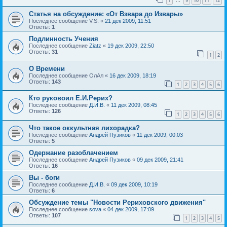
1
9
10
11
12
…
Статья на обсуждение: «От Взвара до Извары»
Последнее сообщение
V.S.
«
21 дек 2009, 11:51
Ответы:
1
Подлинность Учения
Последнее сообщение
Ziatz
«
19 дек 2009, 22:50
Ответы:
31
1
2
О Времени
Последнее сообщение
ОлАл
«
16 дек 2009, 18:19
Ответы:
143
1
2
3
4
5
6
Кто руковоил Е.И.Рерих?
Последнее сообщение
Д.И.В.
«
11 дек 2009, 08:45
Ответы:
126
1
2
3
4
5
6
Что такое оккультная лихорадка?
Последнее сообщение
Андрей Пузиков
«
11 дек 2009, 00:03
Ответы:
5
Одержание разоблачением
Последнее сообщение
Андрей Пузиков
«
09 дек 2009, 21:41
Ответы:
16
Вы - боги
Последнее сообщение
Д.И.В.
«
09 дек 2009, 10:19
Ответы:
6
Обсуждение темы "Новости Рериховского движения"
Последнее сообщение
sova
«
04 дек 2009, 17:09
Ответы:
107
1
2
3
4
5