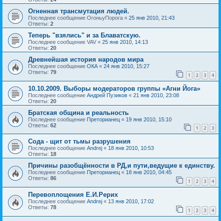
Огненная трансмутация людей.
Последнее сообщение
ОгоньуПорога
«
25 янв 2010, 21:43
Ответы:
2
Теперь "взялись" и за Блаватскую.
Последнее сообщение
VAV
«
25 янв 2010, 14:13
Ответы:
20
Древнейшая история народов мира
Последнее сообщение
ОКА
«
24 янв 2010, 15:27
Ответы:
79
1
2
3
4
10.10.2009. Выборы модераторов группы «Агни Йога»
Последнее сообщение
Андрей Пузиков
«
21 янв 2010, 23:08
Ответы:
20
Братская община и реальность
Последнее сообщение
Преторианец
«
19 янв 2010, 15:10
Ответы:
62
1
2
3
Сода - щит от тьмы разрушения
Последнее сообщение
Andrej
«
18 янв 2010, 10:53
Ответы:
18
Причины разобщённости в РД,и пути,ведущие к единству.
Последнее сообщение
Преторианец
«
18 янв 2010, 04:45
Ответы:
86
1
2
3
4
Перевоплощения Е.И.Рерих
Последнее сообщение
Andrej
«
13 янв 2010, 17:02
Ответы:
78
1
2
3
4