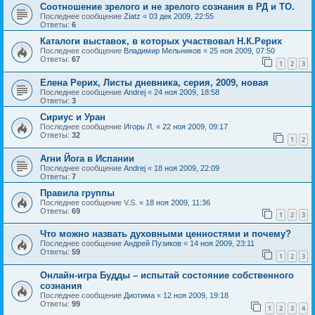
Соотношение зрелого и не зрелого сознания в РД и ТО.
Последнее сообщение
Ziatz
«
03 дек 2009, 22:55
Ответы:
6
Каталоги выставок, в которых участвовал Н.К.Рерих
Последнее сообщение
Владимир Мельников
«
25 ноя 2009, 07:50
Ответы:
67
1
2
3
Елена Рерих, Листы дневника, серия, 2009, новая
Последнее сообщение
Andrej
«
24 ноя 2009, 18:58
Ответы:
3
Сириус и Уран
Последнее сообщение
Игорь Л.
«
22 ноя 2009, 09:17
Ответы:
32
1
2
Агни Йога в Испании
Последнее сообщение
Andrej
«
18 ноя 2009, 22:09
Ответы:
7
Правила группы
Последнее сообщение
V.S.
«
18 ноя 2009, 11:36
Ответы:
69
1
2
3
Что можно назвать духовными ценностями и почему?
Последнее сообщение
Андрей Пузиков
«
14 ноя 2009, 23:11
Ответы:
59
1
2
3
Онлайн-игра Будды – испытай состояние собственного
сознания
Последнее сообщение
Диотима
«
12 ноя 2009, 19:18
Ответы:
99
1
2
3
4