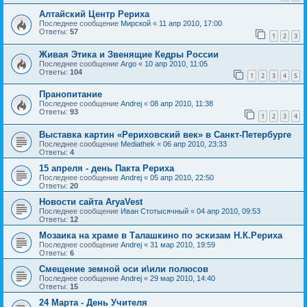
Алтайский Центр Рериха
Последнее сообщение
Мирской
«
11 апр 2010, 17:00
Ответы:
57
1
2
3
Живая Этика и Звенящие Кедры России
Последнее сообщение
Argo
«
10 апр 2010, 11:05
Ответы:
104
1
2
3
4
5
Пранопитание
Последнее сообщение
Andrej
«
08 апр 2010, 11:38
Ответы:
93
1
2
3
4
Выставка картин «Рериховский век» в Санкт-Петербурге
Последнее сообщение
Mediathek
«
06 апр 2010, 23:33
Ответы:
4
15 апреля - день Пакта Рериха
Последнее сообщение
Andrej
«
05 апр 2010, 22:50
Ответы:
20
Новости сайта AryaVest
Последнее сообщение
Иван Стотысячный
«
04 апр 2010, 09:53
Ответы:
12
Мозаика на храме в Талашкино по эскизам Н.К.Рериха
Последнее сообщение
Andrej
«
31 мар 2010, 19:59
Ответы:
6
Смещение земной оси и\или полюсов
Последнее сообщение
Andrej
«
29 мар 2010, 14:40
Ответы:
15
24 Марта - День Учителя